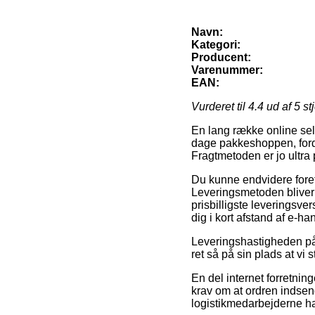
Navn:
Kategori:
Producent:
Varenummer:
EAN:
Vurderet til
4.4
ud af 5 st
En lang række online sels
dage pakkeshoppen, fordi d
Fragtmetoden er jo ultra
Du kunne endvidere foretr
Leveringsmetoden bliver
prisbilligste leveringsver
dig i kort afstand af e-ha
Leveringshastigheden på e
ret så på sin plads at vi
En del internet forretning
krav om at ordren indsend
logistikmedarbejderne har