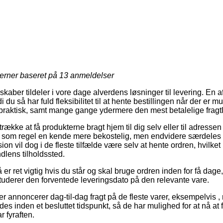
jerner baseret på
13
anmeldelser
kaber tildeler i vore dage alverdens løsninger til levering. En a
u så har fuld fleksibilitet til at hente bestillingen når der er mu
 praktisk, samt mange gange ydermere den mest betalelige fragtl
ække at få produkterne bragt hjem til dig selv eller til adressen
 som regel en kende mere bekostelig, men endvidere særdeles 
sion vil dog i de fleste tilfælde være selv at hente ordren, hvilke
ndlens tilholdssted.
r ret vigtig hvis du står og skal bruge ordren inden for få dage,
 studerer den forventede leveringsdato på den relevante vare.
er annoncerer dag-til-dag fragt på de fleste varer, eksempelvis , 
es inden et besluttet tidspunkt, så de har mulighed for at nå at 
 fyraften.