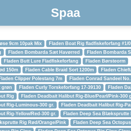
Spaa
løse 9cm 10pak Mix
Fladen Boat Rig fladfiskeforfang #1/0
g
Fladen Bombarda Sæt Havørred
Fladen Bombarda 
Fladen Butt Lure Fladfiskeforfang
Fladen Børsteorm
Rød 150m
Fladen Cable Braid Sort 1200m
Fladen Chieft
Fladen Clipper Polestang 7m
Fladen Conrad Sandeel No.
 grøn
Fladen Curly Torskeforfang 17-39130
Fladen Da
but Rig
Fladen Deadbait Halibut Rig-Blue/Pearl/Pink-300 g
but Rig-Luminous-300 gr.
Fladen Deadbait Halibut Rig-Par
ut Rig-Yellow/Red-300 gr.
Fladen Deep Sea Blæksprutte 
ksprutte Rig Rød/Orange/Pink
Fladen Deep Sea Octopus