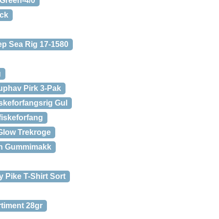
Green-4/0
ack
ep Sea Rig 17-1580
g
uphav Pirk 3-Pak
skeforfangsrig Gul
fiskeforfang
Glow Trekroge
en Gummimakk
 Pike T-Shirt Sort
rtiment 28gr