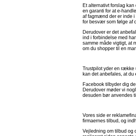
Et alternativt forslag kan
en garanti for at e-handle
af fagmænd der er inde i 
for besvær som følge af d
Derudover er det anbefa
ind i forbindelse med han
samme måde vigtigt, at m
om du shopper til en man
Trustpilot yder en række 
kan det anbefales, at du 
Facebook tilbyder dig de
Derudover møder vi nogle
desuden bør anvendes til 
Vores side er reklamefi
firmaernes tilbud, og ind
Vejledning om tilbud og o