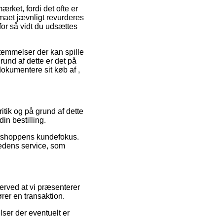
ærket, fordi det ofte er
irmaet jævnligt revurderes
for så vidt du udsættes
emmelser der kan spille
rund af dette er det på
okumentere sit køb af ,
itik og på grund af dette
in bestilling.
etshoppens kundefokus.
hedens service, som
rved at vi præsenterer
ører en transaktion.
lser der eventuelt er