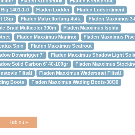
melder
Fladen Krebsebrik
Fladen Krebseruse
 Rig 1401-1-0
Fladen Lodder
Fladen Lodsortiment
t 18gr
Fladen Makrelforfang 4stk.
Fladen Maxximus 3-
e Braid Multicolor 300m
Fladen Maxximus Ispida
tnet
Fladen Maxximus Manirax
Fladen Maxximus Pisc
catux Spin
Fladen Maxximus Seatrout
dow Downrigger 7′
Fladen Maxximus Shadow Light Soli
dow Solid Carbon 6′ 40-100gr
Fladen Maxximus Stockin
støvle Filtsål
Fladen Maxximus Waderssæt Filtsål
ding Boots
Fladen Maxximus Wading Boots-38/39
Køb nu »