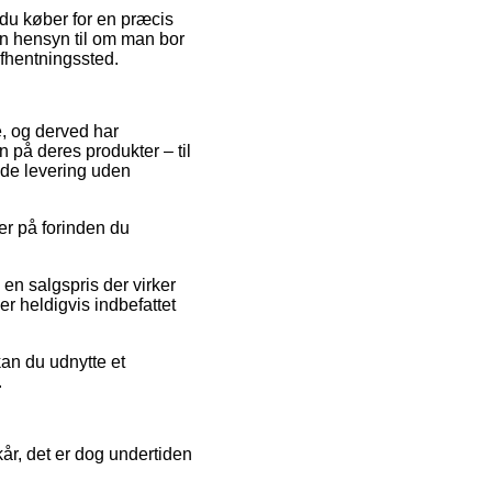
 du køber for en præcis
en hensyn til om man bor
afhentningssted.
e, og derved har
 på deres produkter – til
yde levering uden
der på forinden du
en salgspris der virker
r heldigvis indbefattet
kan du udnytte et
.
år, det er dog undertiden