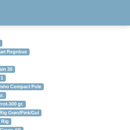
Sæt Regnbue
ain 30
 1
isho Compact Pole
r.
rot-300 gr.
Rig Grøn/Pink/Gul
 Rig