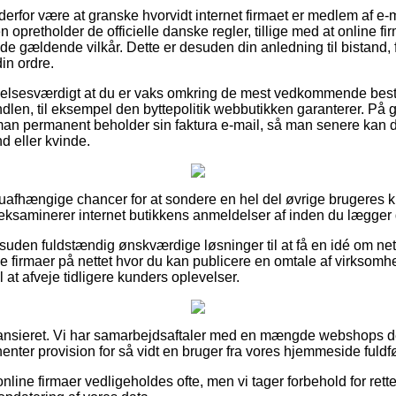
 derfor være at granske hvorvidt internet firmaet er medlem af e-m
n opretholder de officielle danske regler, tillige med at online f
de gældende vilkår. Dette er desuden din anledning til bistand, 
in ordre.
lelsesværdigt at du er vaks omkring de mest vedkommende best
dlen, til eksempel den byttepolitik webbutikken garanterer. På g
an permanent beholder sin faktura e-mail, så man senere kan d
d eller kvinde.
uafhængige chancer for at sondere en hel del øvrige brugeres kr
eksaminerer internet butikkens anmeldelser af inden du lægger d
suden fuldstændig ønskværdige løsninger til at få en idé om n
 firmaer på nettet hvor du kan publicere en omtale af virksom
at afveje tidligere kunders oplevelser.
nansieret. Vi har samarbejdsaftaler med en mængde webshops de
henter provision for så vidt en bruger fra vores hjemmeside fuldf
nline firmaer vedligeholdes ofte, men vi tager forbehold for rette