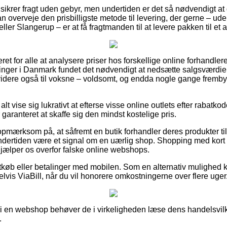
 sikrer fragt uden gebyr, men undertiden er det så nødvendigt at
n overveje den prisbilligste metode til levering, der gerne – ud
ler Slangerup – er at få fragtmanden til at levere pakken til et 
ret for alle at analysere priser hos forskellige online forhandler
tninger i Danmark fundet det nødvendigt at nedsætte salgsværdien
videre også til voksne – voldsomt, og endda nogle gange fremb
alt vise sig lukrativt at efterse visse online outlets efter rabatko
r garanteret at skaffe sig den mindst kostelige pris.
pmærksom på, at såfremt en butik forhandler deres produkter til 
undertiden være et signal om en uærlig shop. Shopping med kort e
hjælper os overfor falske online webshops.
rtkøb eller betalinger med mobilen. Som en alternativ mulighed 
lvis ViaBill, når du vil honorere omkostningerne over flere uger
r i en webshop behøver de i virkeligheden læse dens handelsvilk
.