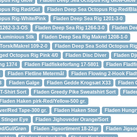
opus Rig Glow
Fladen Deep Sea Octopus Rig Glow-Glow 
opus Rig Rød/Gul
Fladen Deep Sea Octopus Rig-Red/Bl
opus Rig-White/Pink
Fladen Deep Sea Rig 1201-3-0
 1262-3-3-OS
Fladen Deep Sea Rig 1264-3-0
Fladen De
Luminious Silk
Fladen Deep Sea Rig Makrel 1208-1-0
Torsk/Makrel 109-2-0
Fladen Deep Sea Solid Octopus Ri
ged Octopus Rig Pink 4/0
Fladen Disc Diver
Fladen Dj
ang 1374
Fladen Fladfiskeforfang 17-5801
Fladen Fladfi
m
Fladen Fletline Metermål
Fladen Flowing 2-Hook Flad
8
Fladen Galge
Fladen Gedde Krogsæt X33
Fladen 
T-Shirt Sort
Fladen Greedy Pike Sweatshirt Sort
Flad
Fladen Haken pirk-Red/Yellow-500 gr.
ver/Red Tape-300 gr.
Fladen Haken Stor
Fladen Hungry
 Stinger Eye
Fladen Jighoveder Orange/Sort
ød/Gul/Grøn
Fladen Jigsortiment 18-22gr
Fladen Jigso