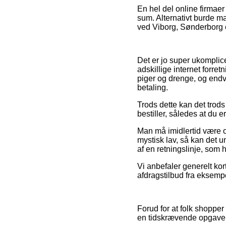
En hel del online firmaer
sum. Alternativt burde ma
ved Viborg, Sønderborg el
Det er jo super ukomplice
adskillige internet forre
piger og drenge, og end
betaling.
Trods dette kan det trods 
bestiller, således at du e
Man må imidlertid være o
mystisk lav, så kan det 
af en retningslinje, som 
Vi anbefaler generelt ko
afdragstilbud fra eksempe
Forud for at folk shoppe
en tidskrævende opgave