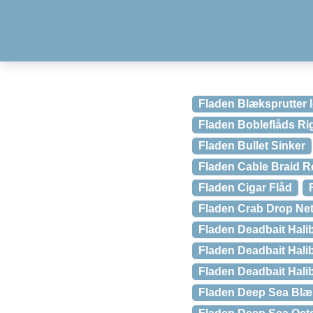
Fladen Blæksprutter 
Fladen Bobleflåds Ri
Fladen Bullet Sinker
Fladen Cable Braid 
Fladen Cigar Flåd
Fladen Crab Drop Net
Fladen Deadbait Hali
Fladen Deadbait Hali
Fladen Deadbait Halib
Fladen Deep Sea Blæ