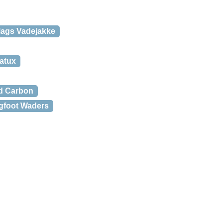
lags Vadejakke
atux
d Carbon
gfoot Waders