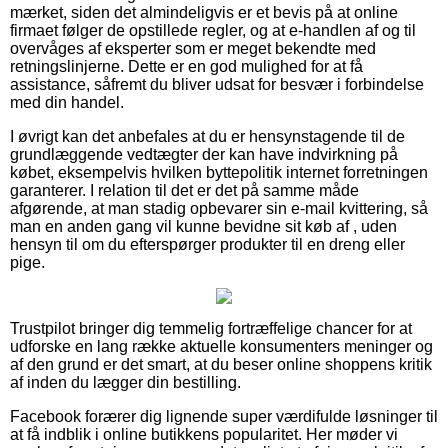
mærket, siden det almindeligvis er et bevis på at online
firmaet følger de opstillede regler, og at e-handlen af og til
overvåges af eksperter som er meget bekendte med
retningslinjerne. Dette er en god mulighed for at få
assistance, såfremt du bliver udsat for besvær i forbindelse
med din handel.
I øvrigt kan det anbefales at du er hensynstagende til de
grundlæggende vedtægter der kan have indvirkning på
købet, eksempelvis hvilken byttepolitik internet forretningen
garanterer. I relation til det er det på samme måde
afgørende, at man stadig opbevarer sin e-mail kvittering, så
man en anden gang vil kunne bevidne sit køb af , uden
hensyn til om du efterspørger produkter til en dreng eller
pige.
Trustpilot bringer dig temmelig fortræffelige chancer for at
udforske en lang række aktuelle konsumenters meninger og
af den grund er det smart, at du beser online shoppens kritik
af inden du lægger din bestilling.
Facebook forærer dig lignende super værdifulde løsninger til
at få indblik i online butikkens popularitet. Her møder vi