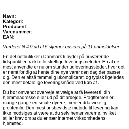
Navn:
Kategori:
Producent:
Varenummer:
EAN:
Vurderet til
4.9
ud af 5 stjerner baseret på
11
anmeldelser
En del netbutikker i Danmark tilbyder på nuværende
tidspunkt en række forskellige leveringsmetoder. En af de
mest anvendte er nu om stunder udleveringssteder, hvor det
er nemt for dig at hente dine nye varer den dag der passer
dig. Den er altså temmelig ukompliceret, og typisk ligeledes
den mest betalelige leveringsmåde ved køb af .
Du bør omvendt overveje at vælge at få leveret til din
hjemmeadresse eller ud på dit arbejde. Fragtformen er
mange gange en smule dyrere, men endda virkelig
problemfri. Den mest prisbevidste metode til levering kan
ikke modsiges at være at du selv henter varerne, hvilket
stiller krav om at du er nær internet virksomhedens
hjemsted.