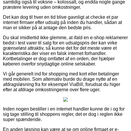
samtidig også til voksne – kolossalt, og endda nogle gange
præstere levering uden omkostninger.
Det kan dog til hver en tid blive gavnligt at checke et par
internet firmaer efter udsalg på inden du handler, sådan at
man er sikker på at antage den bedste pris.
Du skal imidlertid ikke glemme, at ifald en e-shop reklamerer
bedst i test varer til salg for en udsalgspris der kan virke
grænseløst attraktiv, så kunne det for det meste være et
karakteristika der viser en falsk internet forhandler.
Kortbetalinger er dog omfattet af en orden, der hjælper
køberen overfor snydagtige online selskaber.
Vi går generelt ind for shopping med kort eller betalinger
med mobilen. Som alternativ burde du drage nytte af en
afdragsløsning fra for eksempel ViaBill, forudsat du higer
efter at afdrage omkostningerne over flere uger.
Inden nogen bestiller i en internet handler kunne de i og for
sig tage stilling til shoppens regler, det er dog i reglen ikke
super spændende.
En anden løsning kan være at se om online firmaet er e-