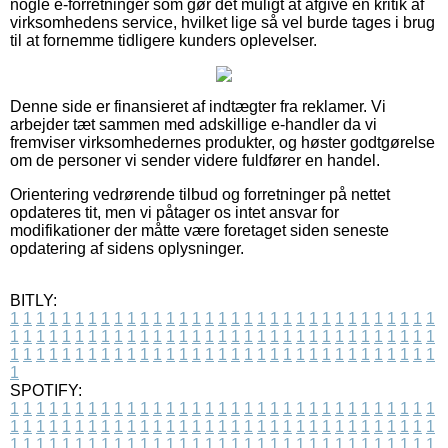
nogle e-forretninger som gør det muligt at afgive en kritik af
virksomhedens service, hvilket lige så vel burde tages i brug
til at fornemme tidligere kunders oplevelser.
Denne side er finansieret af indtægter fra reklamer. Vi
arbejder tæt sammen med adskillige e-handler da vi
fremviser virksomhedernes produkter, og høster godtgørelse
om de personer vi sender videre fuldfører en handel.
Orientering vedrørende tilbud og forretninger på nettet
opdateres tit, men vi påtager os intet ansvar for
modifikationer der måtte være foretaget siden seneste
opdatering af sidens oplysninger.
BITLY:
1
1
1
1
1
1
1
1
1
1
1
1
1
1
1
1
1
1
1
1
1
1
1
1
1
1
1
1
1
1
1
1
1
1
1
1
1
1
1
1
1
1
1
1
1
1
1
1
1
1
1
1
1
1
1
1
1
1
1
1
1
1
1
1
1
1
1
1
1
1
1
1
1
1
1
1
1
1
1
1
1
1
1
1
1
1
1
1
1
1
1
1
1
1
1
1
1
1
1
1
SPOTIFY:
1
1
1
1
1
1
1
1
1
1
1
1
1
1
1
1
1
1
1
1
1
1
1
1
1
1
1
1
1
1
1
1
1
1
1
1
1
1
1
1
1
1
1
1
1
1
1
1
1
1
1
1
1
1
1
1
1
1
1
1
1
1
1
1
1
1
1
1
1
1
1
1
1
1
1
1
1
1
1
1
1
1
1
1
1
1
1
1
1
1
1
1
1
1
1
1
1
1
1