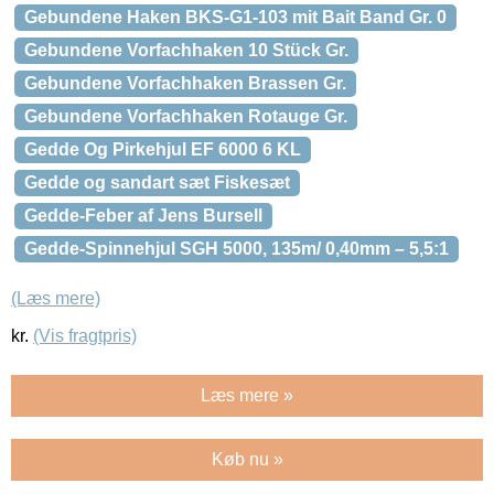
Gebundene Haken BKS-G1-103 mit Bait Band Gr. 0
Gebundene Vorfachhaken 10 Stück Gr.
Gebundene Vorfachhaken Brassen Gr.
Gebundene Vorfachhaken Rotauge Gr.
Gedde Og Pirkehjul EF 6000 6 KL
Gedde og sandart sæt Fiskesæt
Gedde-Feber af Jens Bursell
Gedde-Spinnehjul SGH 5000, 135m/ 0,40mm – 5,5:1
(Læs mere)
kr.
(Vis fragtpris)
Læs mere »
Køb nu »