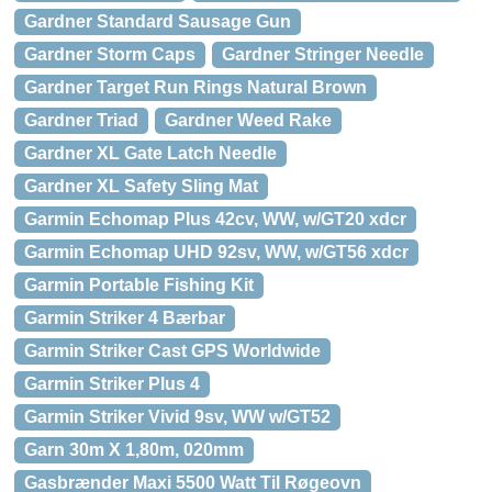
Gardner Standard Sausage Gun
Gardner Storm Caps
Gardner Stringer Needle
Gardner Target Run Rings Natural Brown
Gardner Triad
Gardner Weed Rake
Gardner XL Gate Latch Needle
Gardner XL Safety Sling Mat
Garmin Echomap Plus 42cv, WW, w/GT20 xdcr
Garmin Echomap UHD 92sv, WW, w/GT56 xdcr
Garmin Portable Fishing Kit
Garmin Striker 4 Bærbar
Garmin Striker Cast GPS Worldwide
Garmin Striker Plus 4
Garmin Striker Vivid 9sv, WW w/GT52
Garn 30m X 1,80m, 020mm
Gasbrænder Maxi 5500 Watt Til Røgeovn