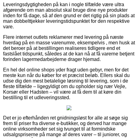
Leveringsdygtigheden på kan i nogle tilfælde være ultra
afgørende om man absolut skal bruge dine nye produkter
inden for få dage, så af den grund er det rigtig på sin plads at
man dobbelttjekker leveringstidspunktet for den respektive
vare.
Flere internet outlets reklamerer med levering på næste
hverdag på en masse varenumre, eksempelvis , men husk at
det beroer på at bestillingen realiseres tidligere end et
fastslået tidspunkt, således at de kan nå at få varerne betjent
forinden lagermedarbejderne drager hjemad.
En hel del online shops yder fragt uden gebyr, men for det
meste kun når du køber for et præcist beløb. Ellers skal du
udse dig den mest betalelige løsning til levering, som i de
fleste tilfælde – ligegyldigt om du opholder sig nær Vejle,
Korsør eller Hadsten – vil være at få dem til at køre din
bestilling til et udleveringssted.
Det er jo efterhånden ret gnidningsløst for alle at søge sig
frem til priser fra diverse e-butikker, og derved har mange
online virksomheder set sig tvunget til at formindske
udsalgspriserne på mange af deres varer – til juniorer, og