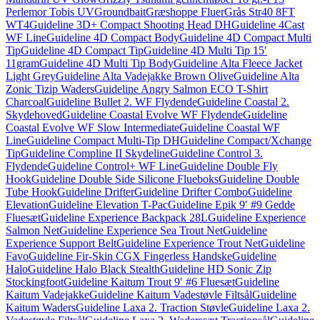
Perlemor Tobis UV
Groundbait
Græshoppe Fluer
Grås Str40 8FT
WT4
Guideline 3D+ Compact Shooting Head DH
Guideline 4Cast
WF Line
Guideline 4D Compact Body
Guideline 4D Compact Multi
Tip
Guideline 4D Compact Tip
Guideline 4D Multi Tip 15′
11gram
Guideline 4D Multi Tip Body
Guideline Alta Fleece Jacket
Light Grey
Guideline Alta Vadejakke Brown Olive
Guideline Alta
Zonic Tizip Waders
Guideline Angry Salmon ECO T-Shirt
Charcoal
Guideline Bullet 2. WF Flydende
Guideline Coastal 2.
Skydehoved
Guideline Coastal Evolve WF Flydende
Guideline
Coastal Evolve WF Slow Intermediate
Guideline Coastal WF
Line
Guideline Compact Multi-Tip DH
Guideline Compact/Xchange
Tip
Guideline Compline II Skydeline
Guideline Control 3.
Flydende
Guideline Control+ WF Line
Guideline Double Fly
Hook
Guideline Double Side Silicone Flueboks
Guideline Double
Tube Hook
Guideline Drifter
Guideline Drifter Combo
Guideline
Elevation
Guideline Elevation T-Pac
Guideline Epik 9′ #9 Gedde
Fluesæt
Guideline Experience Backpack 28L
Guideline Experience
Salmon Net
Guideline Experience Sea Trout Net
Guideline
Experience Support Belt
Guideline Experience Trout Net
Guideline
Favo
Guideline Fir-Skin CGX Fingerless Handske
Guideline
Halo
Guideline Halo Black Stealth
Guideline HD Sonic Zip
Stockingfoot
Guideline Kaitum Trout 9′ #6 Fluesæt
Guideline
Kaitum Vadejakke
Guideline Kaitum Vadestøvle Filtsål
Guideline
Kaitum Waders
Guideline Laxa 2. Traction Støvle
Guideline Laxa 2.