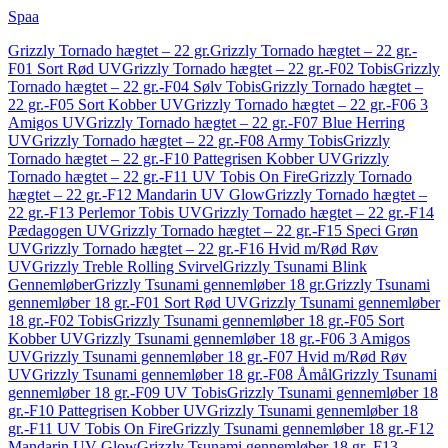
Spaa
Grizzly Tornado hægtet – 22 gr.
Grizzly Tornado hægtet – 22 gr.-
F01 Sort Rød UV
Grizzly Tornado hægtet – 22 gr.-F02 Tobis
Grizzly
Tornado hægtet – 22 gr.-F04 Sølv Tobis
Grizzly Tornado hægtet –
22 gr.-F05 Sort Kobber UV
Grizzly Tornado hægtet – 22 gr.-F06 3
Amigos UV
Grizzly Tornado hægtet – 22 gr.-F07 Blue Herring
UV
Grizzly Tornado hægtet – 22 gr.-F08 Army Tobis
Grizzly
Tornado hægtet – 22 gr.-F10 Pattegrisen Kobber UV
Grizzly
Tornado hægtet – 22 gr.-F11 UV Tobis On Fire
Grizzly Tornado
hægtet – 22 gr.-F12 Mandarin UV Glow
Grizzly Tornado hægtet –
22 gr.-F13 Perlemor Tobis UV
Grizzly Tornado hægtet – 22 gr.-F14
Pædagogen UV
Grizzly Tornado hægtet – 22 gr.-F15 Speci Grøn
UV
Grizzly Tornado hægtet – 22 gr.-F16 Hvid m/Rød Røv
UV
Grizzly Treble Rolling Svirvel
Grizzly Tsunami Blink
Gennemløber
Grizzly Tsunami gennemløber 18 gr.
Grizzly Tsunami
gennemløber 18 gr.-F01 Sort Rød UV
Grizzly Tsunami gennemløber
18 gr.-F02 Tobis
Grizzly Tsunami gennemløber 18 gr.-F05 Sort
Kobber UV
Grizzly Tsunami gennemløber 18 gr.-F06 3 Amigos
UV
Grizzly Tsunami gennemløber 18 gr.-F07 Hvid m/Rød Røv
UV
Grizzly Tsunami gennemløber 18 gr.-F08 Åmål
Grizzly Tsunami
gennemløber 18 gr.-F09 UV Tobis
Grizzly Tsunami gennemløber 18
gr.-F10 Pattegrisen Kobber UV
Grizzly Tsunami gennemløber 18
gr.-F11 UV Tobis On Fire
Grizzly Tsunami gennemløber 18 gr.-F12
Mandarin UV Glow
Grizzly Tsunami gennemløber 18 gr.-F13