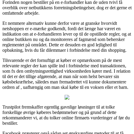
Forinden nogen bestiller på en e-forhandler kan de uden tvivl få
overblik over netbutikkens forretningsbetingelser, dog er det gerne et
omfattende arbejde.
Et nemmere alternativ kunne derfor være at granske hvorvidt
netshoppen er e-mærke godkendt, fordi det længe har været en
indikation om at e-forhandleren lever op til de opstillede regler, og at
online butikken nu og da monitoreres af fagmænd som behersker
reglementet på området. Dette er desuden en god lejlighed til
opbakning, hvis du får dilemmaer i forbindelse med din shopping.
Tilsvarende er det fornuftigt at køber er opmærksom på de mest
relevante regler der kan spille ind i forbindelse med transaktionen,
som fx den ombytningsrettighed virksomheden kører med. I relation
til det er det tillige afgørende, at man når som helst bevarer sin
købsbekræftelse, således man fremadrettet vil kunne dokumentere
ordren af , uafhængig om man skal købe til en voksen eller et barn.
Trustpilot fremskaffer egentlig gavnlige løsninger til at tolke
forskellige øvrige køberes bedømmelser og på grund af dette
rekommanderer vi, at du tolker online firmaets vurderinger af før du
bestiller.
Facebook præsterer også sådan set ønskværdige metoder til at få