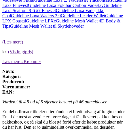
Vadestøvle Filtsål
Guideline Laxa 2. Waderssæt Tractionsål
Guideline
Laxa Fluevest
Guideline Laxa Foldbar Carbon Vadestav
Guideline
Laxa Seatrout 9’6 #7 Fluesæt
Guideline Laxa Vadejakke
Coal
Guideline Laxa Waders 2.0
Guideline Leader Wallet
Guideline
LPX Coastal
Guideline LPXe
Guideline Mesh Wallet 4D Body &
Tips
Guideline Mesh Wallet til Skydehoveder
(Læs mere)
kr.
(Vis fragtpris)
Læs mere »
Køb nu »
Navn:
Kategori:
Producent:
Varenummer:
EAN:
Vurderet til
4.5
ud af 5 stjerner baseret på
46
anmeldelser
En del e-firmaer tildeler efterhånden et bredt udvalg af fragtmetoder.
En af de mest anvendte er i vore dage at få afleveret pakken hos en
pakkeshop, og så skal du blot gå forbi efter de købte produkter når
du har lyst. Den er jo ualmindeligt overkommelig, og desuden