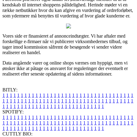
kendskab til internet shoppens pålidelighed. Herinde møder vi en
række netbutikker hvor du kan afgive en vurdering af ordreforløbet,
som ydermere må benyttes til vurdering af hvor glade kunderne er.
Vores side er finansieret af annonceindtægter. Vi har aftaler med
forskellige e-firmaer når vi publicerer virksomhedernes tilbud, og
tager imod kommission såfremt de besøgende vi sender videre
realiserer en handel.
Data angående varer og online shops værnes om hyppigt, men vi
ønsker ikke at påtage os ansvaret for reguleringer der eventuelt er
realiseret efter seneste opdatering af sidens informationer.
BITLY:
1
1
1
1
1
1
1
1
1
1
1
1
1
1
1
1
1
1
1
1
1
1
1
1
1
1
1
1
1
1
1
1
1
1
1
1
1
1
1
1
1
1
1
1
1
1
1
1
1
1
1
1
1
1
1
1
1
1
1
1
1
1
1
1
1
1
1
1
1
1
1
1
1
1
1
1
1
1
1
1
1
1
1
1
1
1
1
1
1
1
1
1
1
1
1
1
1
1
1
1
SPOTIFY:
1
1
1
1
1
1
1
1
1
1
1
1
1
1
1
1
1
1
1
1
1
1
1
1
1
1
1
1
1
1
1
1
1
1
1
1
1
1
1
1
1
1
1
1
1
1
1
1
1
1
1
1
1
1
1
1
1
1
1
1
1
1
1
1
1
1
1
1
1
1
1
1
1
1
1
1
1
1
1
1
1
1
1
1
1
1
1
1
1
1
1
1
1
1
1
1
1
1
1
1
CUTTLY BIO: