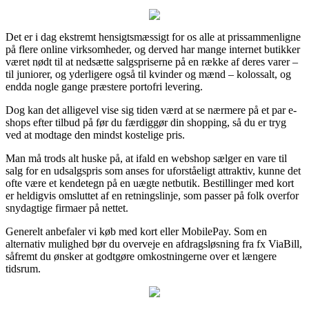
Det er i dag ekstremt hensigtsmæssigt for os alle at prissammenligne
på flere online virksomheder, og derved har mange internet butikker
været nødt til at nedsætte salgspriserne på en række af deres varer –
til juniorer, og yderligere også til kvinder og mænd – kolossalt, og
endda nogle gange præstere portofri levering.
Dog kan det alligevel vise sig tiden værd at se nærmere på et par e-
shops efter tilbud på før du færdiggør din shopping, så du er tryg
ved at modtage den mindst kostelige pris.
Man må trods alt huske på, at ifald en webshop sælger en vare til
salg for en udsalgspris som anses for uforståeligt attraktiv, kunne det
ofte være et kendetegn på en uægte netbutik. Bestillinger med kort
er heldigvis omsluttet af en retningslinje, som passer på folk overfor
snydagtige firmaer på nettet.
Generelt anbefaler vi køb med kort eller MobilePay. Som en
alternativ mulighed bør du overveje en afdragsløsning fra fx ViaBill,
såfremt du ønsker at godtgøre omkostningerne over et længere
tidsrum.