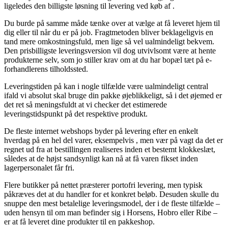
ligeledes den billigste løsning til levering ved køb af .
Du burde på samme måde tænke over at vælge at få leveret hjem til
dig eller til når du er på job. Fragtmetoden bliver beklageligvis en
tand mere omkostningsfuld, men lige så vel ualmindeligt bekvem.
Den prisbilligste leveringsversion vil dog utvivlsomt være at hente
produkterne selv, som jo stiller krav om at du har bopæl tæt på e-
forhandlerens tilholdssted.
Leveringstiden på kan i nogle tilfælde være ualmindeligt central
ifald vi absolut skal bruge din pakke øjeblikkeligt, så i det øjemed er
det ret så meningsfuldt at vi checker det estimerede
leveringstidspunkt på det respektive produkt.
De fleste internet webshops byder på levering efter en enkelt
hverdag på en hel del varer, eksempelvis , men vær på vagt da det er
regnet ud fra at bestillingen realiseres inden et bestemt klokkeslæt,
således at de højst sandsynligt kan nå at få varen fikset inden
lagerpersonalet får fri.
Flere butikker på nettet præsterer portofri levering, men typisk
påkræves det at du handler for et konkret beløb. Desuden skulle du
snuppe den mest betalelige leveringsmodel, der i de fleste tilfælde –
uden hensyn til om man befinder sig i Horsens, Hobro eller Ribe –
er at få leveret dine produkter til en pakkeshop.