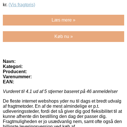
kr.
(Vis fragtpris)
Læs mere »
Køb nu »
Navn:
Kategori:
Producent:
Varenummer:
EAN:
Vurderet til
4.1
ud af 5 stjerner baseret på
46
anmeldelser
De fleste internet webshops yder nu til dags et bredt udvalg
af fragtmetoder. En af de mest almindelige er p.t.
udleveringssteder, fordi det så giver dig god fleksibilitet til at
kunne afhente din bestilling den dag der passer dig.
Fragtmuligheden er jo usædvanlig nem, samt ofte også den
billigste leveringsversion ved køb af .