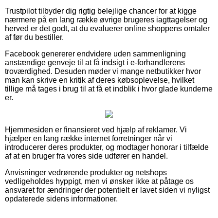
Trustpilot tilbyder dig rigtig belejlige chancer for at kigge
nærmere på en lang række øvrige brugeres iagttagelser og
herved er det godt, at du evaluerer online shoppens omtaler
af før du bestiller.
Facebook genererer endvidere uden sammenligning
anstændige genveje til at få indsigt i e-forhandlerens
troværdighed. Desuden møder vi mange netbutikker hvor
man kan skrive en kritik af deres købsoplevelse, hvilket
tillige må tages i brug til at få et indblik i hvor glade kunderne
er.
Hjemmesiden er finansieret ved hjælp af reklamer. Vi
hjælper en lang række internet forretninger når vi
introducerer deres produkter, og modtager honorar i tilfælde
af at en bruger fra vores side udfører en handel.
Anvisninger vedrørende produkter og netshops
vedligeholdes hyppigt, men vi ønsker ikke at påtage os
ansvaret for ændringer der potentielt er lavet siden vi nyligst
opdaterede sidens informationer.