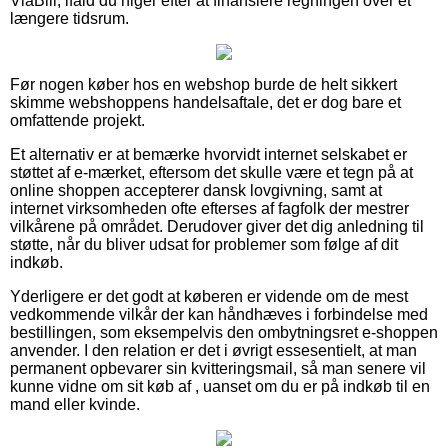
ViaBill, ifald du higer efter at finansiere regningen over et
længere tidsrum.
Før nogen køber hos en webshop burde de helt sikkert
skimme webshoppens handelsaftale, det er dog bare et
omfattende projekt.
Et alternativ er at bemærke hvorvidt internet selskabet er
støttet af e-mærket, eftersom det skulle være et tegn på at
online shoppen accepterer dansk lovgivning, samt at
internet virksomheden ofte efterses af fagfolk der mestrer
vilkårene på området. Derudover giver det dig anledning til
støtte, når du bliver udsat for problemer som følge af dit
indkøb.
Yderligere er det godt at køberen er vidende om de mest
vedkommende vilkår der kan håndhæves i forbindelse med
bestillingen, som eksempelvis den ombytningsret e-shoppen
anvender. I den relation er det i øvrigt essesentielt, at man
permanent opbevarer sin kvitteringsmail, så man senere vil
kunne vidne om sit køb af , uanset om du er på indkøb til en
mand eller kvinde.