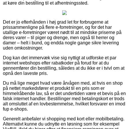
at køre din bestilling til et afhentningssted.
Det er jo efterhånden i høj grad let for forbrugerne at
prissammenligne på flere e-forretninger, og for det har
utallige e-forretninger været nødt til at mindske priserne på
deres varer – til piger og drenge, men også til herrer og
damer – helt i bund, og endda nogle gange sikre levering
uden omkostninger.
Dog kan det immervæk vise sig nyttigt at udforske et par
internet webshops efter rabatkoder på forud for at du
gennemfører din bestilling, således at du ikke er i tvivl om at
opnå den laveste pris.
Du må lige meget hvad være årvågen med, at hvis en shop
på nettet markedsfører et produkt til en pris som er
himmelråbende lav, så er det undertiden være et bevis på en
falsk internet handler. Bestillinger med betalingskort er trods
alt omsluttet af en lovbestemmelse, hvilket forsvarer en imod
fup e-shops.
Generelt anbefaler vi shopping med kort eller mobilbetaling.
Alternativt kunne du udnytte en løsning som for eksempel