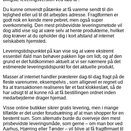
Du kunne omvendt påtænke at få varerne sendt til din
lejlighed eller ud til dit arbejdes adresse. Fragtformen er
godt nok en kende mere pebret, men også super
overkommelig. Den mest prisbevidste leveringsmetode vil
dog altid vise sig at være selv at hente produkterne, hvilket
dog kræver at du opholder dig i kort afstand af internet
selskabets hjemsted.
Leveringstidspunktet på kan vise sig at være ekstremt
essentiel ifald man behøver pakken lige om lidt, og af den
grund er det fuldkommen aktuelt at vi ser nærmere på det
estimerede leveringstidspunkt for det aktuelle produkt.
Masser af internet handler præsterer dag-til-dag fragt på de
fleste varenumre, eksempelvis , som alligevel er regnet ud
fra at transaktionen realiseres før et fast klokkeslæt, så de
har udsigt til at kunne nå at få bestillingen ordnet inden
medarbejderne drager hjemad.
Visse online butikker sikrer gratis levering, men i mange
tilfælde er det under forudsætning af at man shopper for en
bestemt sum. Som alternativ burde du overveje den mest
prisbevidste leveringsmåde, som gerne – om man bor ved
Aarhus, Hjørring eller Tønder – vil blive at få fragtfirmaet til