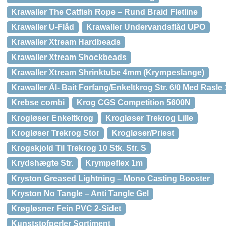
Krawaller The Catfish Rope – Rund Braid Fletline
Krawaller U-Flåd
Krawaller Undervandsflåd UPO
Krawaller Xtream Hardbeads
Krawaller Xtream Shockbeads
Krawaller Xtream Shrinktube 4mm (Krympeslange)
Krawaller Ål- Bait Forfang/Enkeltkrog Str. 6/0 Med Rasl
Krebse combi
Krog CGS Competition 5600N
Krogløser Enkeltkrog
Krogløser Trekrog Lille
Krogløser Trekrog Stor
Krogløser/Priest
Krogskjold Til Trekrog 10 Stk. Str. S
Krydshægte Str.
Krympeflex 1m
Kryston Greased Lightning – Mono Casting Booster
Kryston No Tangle – Anti Tangle Gel
Krøgløsner Fein PVC 2-Sidet
Kunststofperler Sortiment