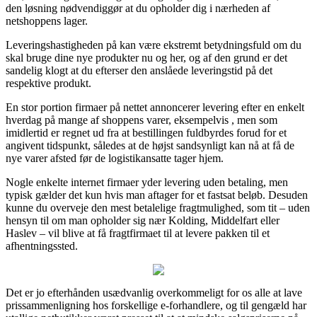
den løsning nødvendiggør at du opholder dig i nærheden af
netshoppens lager.
Leveringshastigheden på kan være ekstremt betydningsfuld om du
skal bruge dine nye produkter nu og her, og af den grund er det
sandelig klogt at du efterser den anslåede leveringstid på det
respektive produkt.
En stor portion firmaer på nettet annoncerer levering efter en enkelt
hverdag på mange af shoppens varer, eksempelvis , men som
imidlertid er regnet ud fra at bestillingen fuldbyrdes forud for et
angivent tidspunkt, således at de højst sandsynligt kan nå at få de
nye varer afsted før de logistikansatte tager hjem.
Nogle enkelte internet firmaer yder levering uden betaling, men
typisk gælder det kun hvis man aftager for et fastsat beløb. Desuden
kunne du overveje den mest betalelige fragtmulighed, som tit – uden
hensyn til om man opholder sig nær Kolding, Middelfart eller
Haslev – vil blive at få fragtfirmaet til at levere pakken til et
afhentningssted.
Det er jo efterhånden usædvanlig overkommeligt for os alle at lave
prissammenligning hos forskellige e-forhandlere, og til gengæld har