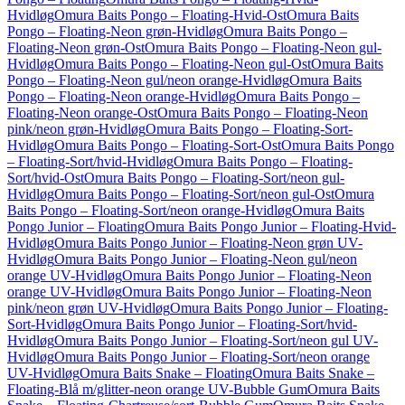
Hvidløg
Omura Baits Pongo – Floating-Hvid-Ost
Omura Baits
Pongo – Floating-Neon grøn-Hvidløg
Omura Baits Pongo –
Floating-Neon grøn-Ost
Omura Baits Pongo – Floating-Neon gul-
Hvidløg
Omura Baits Pongo – Floating-Neon gul-Ost
Omura Baits
Pongo – Floating-Neon gul/neon orange-Hvidløg
Omura Baits
Pongo – Floating-Neon orange-Hvidløg
Omura Baits Pongo –
Floating-Neon orange-Ost
Omura Baits Pongo – Floating-Neon
pink/neon grøn-Hvidløg
Omura Baits Pongo – Floating-Sort-
Hvidløg
Omura Baits Pongo – Floating-Sort-Ost
Omura Baits Pongo
– Floating-Sort/hvid-Hvidløg
Omura Baits Pongo – Floating-
Sort/hvid-Ost
Omura Baits Pongo – Floating-Sort/neon gul-
Hvidløg
Omura Baits Pongo – Floating-Sort/neon gul-Ost
Omura
Baits Pongo – Floating-Sort/neon orange-Hvidløg
Omura Baits
Pongo Junior – Floating
Omura Baits Pongo Junior – Floating-Hvid-
Hvidløg
Omura Baits Pongo Junior – Floating-Neon grøn UV-
Hvidløg
Omura Baits Pongo Junior – Floating-Neon gul/neon
orange UV-Hvidløg
Omura Baits Pongo Junior – Floating-Neon
orange UV-Hvidløg
Omura Baits Pongo Junior – Floating-Neon
pink/neon grøn UV-Hvidløg
Omura Baits Pongo Junior – Floating-
Sort-Hvidløg
Omura Baits Pongo Junior – Floating-Sort/hvid-
Hvidløg
Omura Baits Pongo Junior – Floating-Sort/neon gul UV-
Hvidløg
Omura Baits Pongo Junior – Floating-Sort/neon orange
UV-Hvidløg
Omura Baits Snake – Floating
Omura Baits Snake –
Floating-Blå m/glitter-neon orange UV-Bubble Gum
Omura Baits