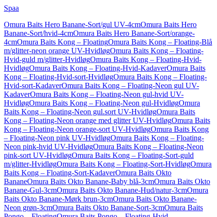
Spaa
Omura Baits Hero Banane-Sort/gul UV-4cm
Omura Baits Hero
Banane-Sort/hvid-4cm
Omura Baits Hero Banane-Sort/orange-
4cm
Omura Baits Kong – Floating
Omura Baits Kong – Floating-Blå
m/glitter-neon orange UV-Hvidløg
Omura Baits Kong – Floating-
Hvid-guld m/glitter-Hvidløg
Omura Baits Kong – Floating-Hvid-
Hvidløg
Omura Baits Kong – Floating-Hvid-Kadaver
Omura Baits
Kong – Floating-Hvid-sort-Hvidløg
Omura Baits Kong – Floating-
Hvid-sort-Kadaver
Omura Baits Kong – Floating-Neon gul UV-
Kadaver
Omura Baits Kong – Floating-Neon gul-hvid UV-
Hvidløg
Omura Baits Kong – Floating-Neon gul-Hvidløg
Omura
Baits Kong – Floating-Neon gul.sort UV-Hvidløg
Omura Baits
Kong – Floating-Neon orange med glitter UV-Hvidløg
Omura Baits
Kong – Floating-Neon orange-sort UV-Hvidløg
Omura Baits Kong
– Floating-Neon pink UV-Hvidløg
Omura Baits Kong – Floating-
Neon pink-hvid UV-Hvidløg
Omura Baits Kong – Floating-Neon
pink-sort UV-Hvidløg
Omura Baits Kong – Floating-Sort-guld
m/glitter-Hvidløg
Omura Baits Kong – Floating-Sort-Hvidløg
Omura
Baits Kong – Floating-Sort-Kadaver
Omura Baits Okto
Banane
Omura Baits Okto Banane-Baby blå-3cm
Omura Baits Okto
Banane-Gul-3cm
Omura Baits Okto Banane-Hud/natur-3cm
Omura
Baits Okto Banane-Mørk brun-3cm
Omura Baits Okto Banane-
Neon grøn-3cm
Omura Baits Okto Banane-Sort-3cm
Omura Baits
Pongo – Floating
Omura Baits Pongo – Floating-Hvid-