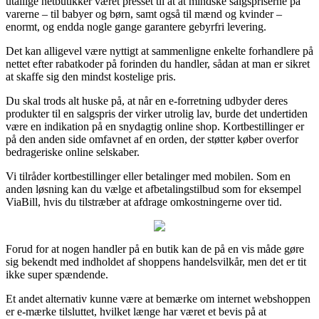
utallige netbutikker været presset til at at mindske salgspriserne på
varerne – til babyer og børn, samt også til mænd og kvinder –
enormt, og endda nogle gange garantere gebyrfri levering.
Det kan alligevel være nyttigt at sammenligne enkelte forhandlere på
nettet efter rabatkoder på forinden du handler, sådan at man er sikret
at skaffe sig den mindst kostelige pris.
Du skal trods alt huske på, at når en e-forretning udbyder deres
produkter til en salgspris der virker utrolig lav, burde det undertiden
være en indikation på en snydagtig online shop. Kortbestillinger er
på den anden side omfavnet af en orden, der støtter køber overfor
bedrageriske online selskaber.
Vi tilråder kortbestillinger eller betalinger med mobilen. Som en
anden løsning kan du vælge et afbetalingstilbud som for eksempel
ViaBill, hvis du tilstræber at afdrage omkostningerne over tid.
Forud for at nogen handler på en butik kan de på en vis måde gøre
sig bekendt med indholdet af shoppens handelsvilkår, men det er tit
ikke super spændende.
Et andet alternativ kunne være at bemærke om internet webshoppen
er e-mærke tilsluttet, hvilket længe har været et bevis på at