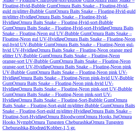
Snake – Floating-Chartreuse/sort-Bubble Gum
Omura Baits Snake –
Floating-Hvid-Bubble Gum
Omura Baits Snake – Floating-Hvid-
guld m/glitter-Bubble Gum
Omura Baits Snake – Floating-Hvid-guld
m/glitter-Hvidløg
Omura Baits Snake – Floating-Hvid-
Hvidløg
Omura Baits Snake – Floating-Hvid-sort-Bubble
Gum
Omura Baits Snake – Floating-Hvid-sort-Hvidløg
Omura Baits
Snake – Floating-Neon gul UV-Bubble Gum
Omura Baits Snake –
Floating-Neon gul UV-Hvidløg
Omura Baits Snake – Floating-Neon
gul-hvid UV-Bubble Gum
Omura Baits Snake – Floating-Neon gul-
hvid UV-Hvidløg
Omura Baits Snake – Floating-Neon orange med
glitter UV-Bubble Gum
Omura Baits Snake – Floating-Neon
orange-sort UV-Bubble Gum
Omura Baits Snake – Floating-Neon
orange-sort UV-Hvidløg
Omura Baits Snake – Floating-Neon pink
UV-Bubble Gum
Omura Baits Snake – Floating-Neon pink UV-
Hvidløg
Omura Baits Snake – Floating-Neon pink-hvid UV-Bubble
Gum
Omura Baits Snake – Floating-Neon pink-hvid UV-
Hvidløg
Omura Baits Snake – Floating-Neon pink-sort UV-Bubble
Gum
Omura Baits Snake – Floating-Neon pink-sort UV-
Hvidløg
Omura Baits Snake – Floating-Sort-Bubble Gum
Omura
Baits Snake – Floating-Sort-guld m/glitter-Bubble Gum
Omura Baits
Snake – Floating-Sort-guld m/glitter-Hvidløg
Omura Baits Snake –
Floating-Sort-Hvidløg
Omura Bloodworm
Omura Hooks Jig
Omura
Hooks Nymph
Omura Tungsten Cheburashka
Omura Tungsten
Cheburashka-Blodrød/Kobber-1,5 gr.