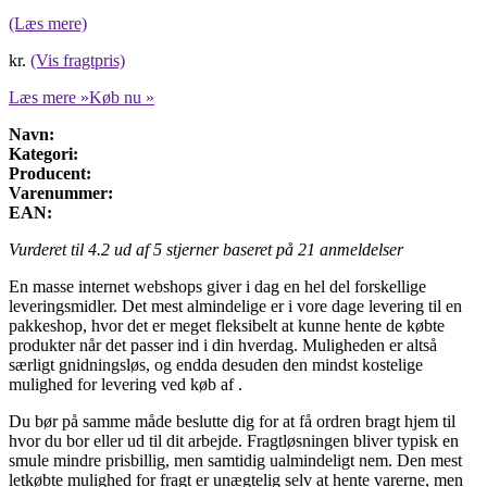
(Læs mere)
kr.
(Vis fragtpris)
Læs mere »
Køb nu »
Navn:
Kategori:
Producent:
Varenummer:
EAN:
Vurderet til
4.2
ud af 5 stjerner baseret på
21
anmeldelser
En masse internet webshops giver i dag en hel del forskellige
leveringsmidler. Det mest almindelige er i vore dage levering til en
pakkeshop, hvor det er meget fleksibelt at kunne hente de købte
produkter når det passer ind i din hverdag. Muligheden er altså
særligt gnidningsløs, og endda desuden den mindst kostelige
mulighed for levering ved køb af .
Du bør på samme måde beslutte dig for at få ordren bragt hjem til
hvor du bor eller ud til dit arbejde. Fragtløsningen bliver typisk en
smule mindre prisbillig, men samtidig ualmindeligt nem. Den mest
letkøbte mulighed for fragt er unægtelig selv at hente varerne, men