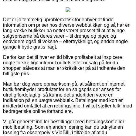
Det er jo temmelig uproblematisk for enhver at finde
information om priser hos diverse webbutikker, og så har en
lang række butikker på nettet været presset til at at tvinge
salgspriserne på deres varer – til drenge og piger, og
endvidere også til voksne – eftertrykkeligt, og endda nogle
gange tilbyde gratis fragt.
Derfor kan det til hver en tid blive profitabelt at inspicere
nogle forskellige internet outlets efter udsalg på før du
shopper, således at man er skråsikker på at indhente den
billigste pris.
Man bør dog være opmærksom på, at såfremt en internet
butik frembyder produkter for en salgspris der anses for
utrolig fordelagtig, så kunne det undertiden være en
indikation på en uægte webbutik. Betalinger med kort er
imidlertid omfattet af en retningslinje, hvilket støtter folk imod
bedrageriske online forhandlere.
Vi går generelt ind for bestillinger med betalingskort eller
mobilbetaling. Som en anden løsning kan du udnytte en
løsning fra eksempelvis ViaBill, i tilfælde af at du