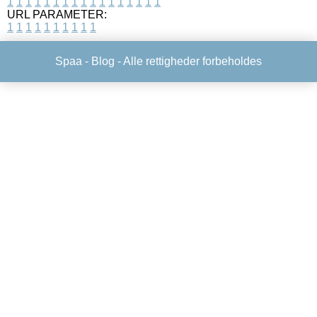
1
1
1
1
1
1
1
1
1
1
1
1
1
1
1
1
1
URL PARAMETER:
1
1
1
1
1
1
1
1
1
1
Spaa -
Blog
- Alle rettigheder forbeholdes