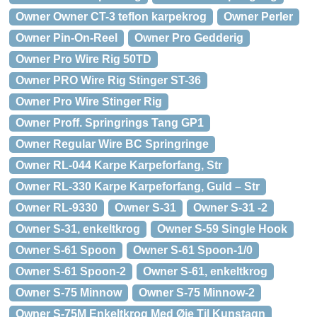
Owner Owner CT-3 teflon karpekrog
Owner Perler
Owner Pin-On-Reel
Owner Pro Gedderig
Owner Pro Wire Rig 50TD
Owner PRO Wire Rig Stinger ST-36
Owner Pro Wire Stinger Rig
Owner Proff. Springrings Tang GP1
Owner Regular Wire BC Springringe
Owner RL-044 Karpe Karpeforfang, Str
Owner RL-330 Karpe Karpeforfang, Guld – Str
Owner RL-9330
Owner S-31
Owner S-31 -2
Owner S-31, enkeltkrog
Owner S-59 Single Hook
Owner S-61 Spoon
Owner S-61 Spoon-1/0
Owner S-61 Spoon-2
Owner S-61, enkeltkrog
Owner S-75 Minnow
Owner S-75 Minnow-2
Owner S-75M Enkeltkrog Med Øje Til Kunstagn