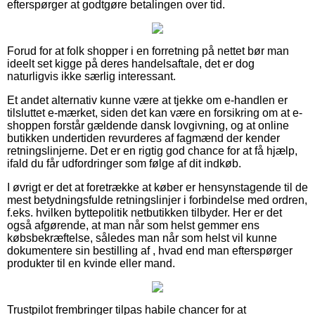
efterspørger at godtgøre betalingen over tid.
Forud for at folk shopper i en forretning på nettet bør man
ideelt set kigge på deres handelsaftale, det er dog
naturligvis ikke særlig interessant.
Et andet alternativ kunne være at tjekke om e-handlen er
tilsluttet e-mærket, siden det kan være en forsikring om at e-
shoppen forstår gældende dansk lovgivning, og at online
butikken undertiden revurderes af fagmænd der kender
retningslinjerne. Det er en rigtig god chance for at få hjælp,
ifald du får udfordringer som følge af dit indkøb.
I øvrigt er det at foretrække at køber er hensynstagende til de
mest betydningsfulde retningslinjer i forbindelse med ordren,
f.eks. hvilken byttepolitik netbutikken tilbyder. Her er det
også afgørende, at man når som helst gemmer ens
købsbekræftelse, således man når som helst vil kunne
dokumentere sin bestilling af , hvad end man efterspørger
produkter til en kvinde eller mand.
Trustpilot frembringer tilpas habile chancer for at