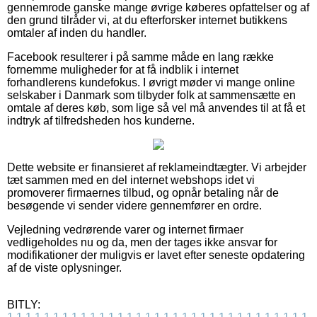
gennemrode ganske mange øvrige køberes opfattelser og af
den grund tilråder vi, at du efterforsker internet butikkens
omtaler af inden du handler.
Facebook resulterer i på samme måde en lang række
fornemme muligheder for at få indblik i internet
forhandlerens kundefokus. I øvrigt møder vi mange online
selskaber i Danmark som tilbyder folk at sammensætte en
omtale af deres køb, som lige så vel må anvendes til at få et
indtryk af tilfredsheden hos kunderne.
Dette website er finansieret af reklameindtægter. Vi arbejder
tæt sammen med en del internet webshops idet vi
promoverer firmaernes tilbud, og opnår betaling når de
besøgende vi sender videre gennemfører en ordre.
Vejledning vedrørende varer og internet firmaer
vedligeholdes nu og da, men der tages ikke ansvar for
modifikationer der muligvis er lavet efter seneste opdatering
af de viste oplysninger.
BITLY: