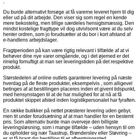
.
Du burde alternativt forsøge at få varerne leveret hjem til dig
eller ud på dit arbejde. Den viser sig som regel en kende
mere bekostelig, men tillige særdeles hensigtsmæssig. Den
mindst kostelige fragttype vil dog utvivlsomt være at du selv
henter ordren, som jo forudsætter at du bor i kort afstand af
e-handlens arbejdslager.
Fragtperioden på kan være rigtig relevant i tilfælde af at vi
behøver dine nye varer omgående, og i det øjemed er det
rimelig fornuftigt at man ser leveringstiden på det respektive
produkt.
Størstedelen af online outlets garanterer levering på næste
hverdag på de fleste produkter, eksempelvis , som alligevel
betinges af at bestillingen placeres inden et givent tidspunkt,
med hensynstagen til at de har mulighed for at nå at få
produktet skippet afsted inden logistikpersonalet har fyraften.
En række butikker på nettet præsterer levering uden gebyr,
men tit under forudsætning af at man handler for en bestemt
pris. Som alternativ burde man overveje den billigste
leveringsløsning, som i mange tilfælde – uden hensyn til om
du opholder sig nær Taastrup, Brønderslev eller Støvring –
er at få bragt din bestilling til et afhentningssted.