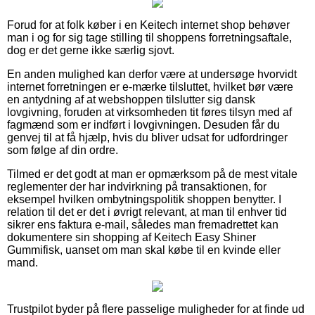
Forud for at folk køber i en Keitech internet shop behøver
man i og for sig tage stilling til shoppens forretningsaftale,
dog er det gerne ikke særlig sjovt.
En anden mulighed kan derfor være at undersøge hvorvidt
internet forretningen er e-mærke tilsluttet, hvilket bør være
en antydning af at webshoppen tilslutter sig dansk
lovgivning, foruden at virksomheden tit føres tilsyn med af
fagmænd som er indført i lovgivningen. Desuden får du
genvej til at få hjælp, hvis du bliver udsat for udfordringer
som følge af din ordre.
Tilmed er det godt at man er opmærksom på de mest vitale
reglementer der har indvirkning på transaktionen, for
eksempel hvilken ombytningspolitik shoppen benytter. I
relation til det er det i øvrigt relevant, at man til enhver tid
sikrer ens faktura e-mail, således man fremadrettet kan
dokumentere sin shopping af Keitech Easy Shiner
Gummifisk, uanset om man skal købe til en kvinde eller
mand.
Trustpilot byder på flere passelige muligheder for at finde ud