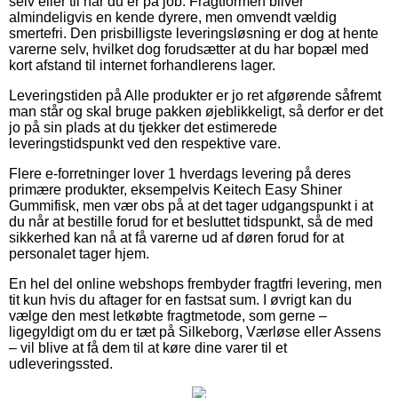
selv eller til når du er på job. Fragtformen bliver
almindeligvis en kende dyrere, men omvendt vældig
smertefri. Den prisbilligste leveringsløsning er dog at hente
varerne selv, hvilket dog forudsætter at du har bopæl med
kort afstand til internet forhandlerens lager.
Leveringstiden på Alle produkter er jo ret afgørende såfremt
man står og skal bruge pakken øjeblikkeligt, så derfor er det
jo på sin plads at du tjekker det estimerede
leveringstidspunkt ved den respektive vare.
Flere e-forretninger lover 1 hverdags levering på deres
primære produkter, eksempelvis Keitech Easy Shiner
Gummifisk, men vær obs på at det tager udgangspunkt i at
du når at bestille forud for et besluttet tidspunkt, så de med
sikkerhed kan nå at få varerne ud af døren forud for at
personalet tager hjem.
En hel del online webshops frembyder fragtfri levering, men
tit kun hvis du aftager for en fastsat sum. I øvrigt kan du
vælge den mest letkøbte fragtmetode, som gerne –
ligegyldigt om du er tæt på Silkeborg, Værløse eller Assens
– vil blive at få dem til at køre dine varer til et
udleveringssted.