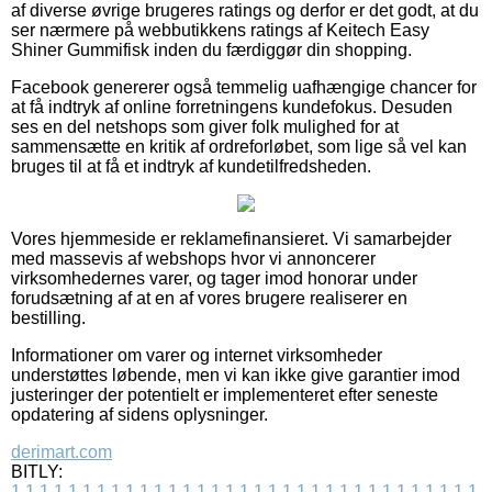
af diverse øvrige brugeres ratings og derfor er det godt, at du
ser nærmere på webbutikkens ratings af Keitech Easy
Shiner Gummifisk inden du færdiggør din shopping.
Facebook genererer også temmelig uafhængige chancer for
at få indtryk af online forretningens kundefokus. Desuden
ses en del netshops som giver folk mulighed for at
sammensætte en kritik af ordreforløbet, som lige så vel kan
bruges til at få et indtryk af kundetilfredsheden.
Vores hjemmeside er reklamefinansieret. Vi samarbejder
med massevis af webshops hvor vi annoncerer
virksomhedernes varer, og tager imod honorar under
forudsætning af at en af vores brugere realiserer en
bestilling.
Informationer om varer og internet virksomheder
understøttes løbende, men vi kan ikke give garantier imod
justeringer der potentielt er implementeret efter seneste
opdatering af sidens oplysninger.
derimart.com
BITLY:
1
1
1
1
1
1
1
1
1
1
1
1
1
1
1
1
1
1
1
1
1
1
1
1
1
1
1
1
1
1
1
1
1