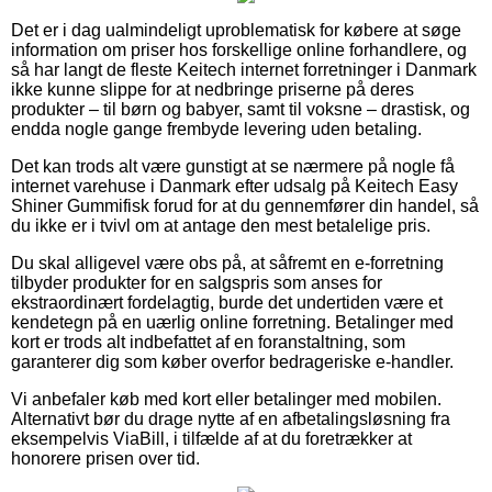
Det er i dag ualmindeligt uproblematisk for købere at søge
information om priser hos forskellige online forhandlere, og
så har langt de fleste Keitech internet forretninger i Danmark
ikke kunne slippe for at nedbringe priserne på deres
produkter – til børn og babyer, samt til voksne – drastisk, og
endda nogle gange frembyde levering uden betaling.
Det kan trods alt være gunstigt at se nærmere på nogle få
internet varehuse i Danmark efter udsalg på Keitech Easy
Shiner Gummifisk forud for at du gennemfører din handel, så
du ikke er i tvivl om at antage den mest betalelige pris.
Du skal alligevel være obs på, at såfremt en e-forretning
tilbyder produkter for en salgspris som anses for
ekstraordinært fordelagtig, burde det undertiden være et
kendetegn på en uærlig online forretning. Betalinger med
kort er trods alt indbefattet af en foranstaltning, som
garanterer dig som køber overfor bedrageriske e-handler.
Vi anbefaler køb med kort eller betalinger med mobilen.
Alternativt bør du drage nytte af en afbetalingsløsning fra
eksempelvis ViaBill, i tilfælde af at du foretrækker at
honorere prisen over tid.