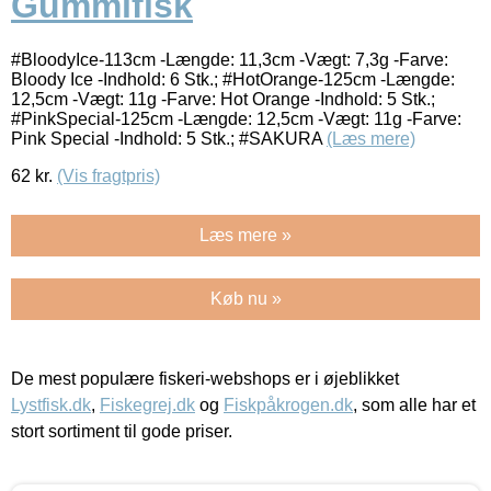
Gummifisk
#BloodyIce-113cm -Længde: 11,3cm -Vægt: 7,3g -Farve:
Bloody Ice -Indhold: 6 Stk.; #HotOrange-125cm -Længde:
12,5cm -Vægt: 11g -Farve: Hot Orange -Indhold: 5 Stk.;
#PinkSpecial-125cm -Længde: 12,5cm -Vægt: 11g -Farve:
Pink Special -Indhold: 5 Stk.; #SAKURA
(Læs mere)
62
kr.
(Vis fragtpris)
Læs mere »
Køb nu »
De mest populære fiskeri-webshops er i øjeblikket
Lystfisk.dk
,
Fiskegrej.dk
og
Fiskpåkrogen.dk
, som alle har et
stort sortiment til gode priser.