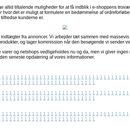
e altid tiltalende muligheder for at få indblik i e-shoppens trov
r hvor det er muligt at formulere en bedømmelse af ordreforløb
r tilfredse kunderne er.
f indtægter fra annoncer. Vi arbejder tæt sammen med massevis a
rodukter, og tager kommission når den besøgende vi sender vid
 varer og netshops vedligeholdes nu og da, men vi giver ingen 
iden seneste opdatering af vores informationer.
1
1
1
1
1
1
1
1
1
1
1
1
1
1
1
1
1
1
1
1
1
1
1
1
1
1
1
1
1
1
1
1
1
1
1
1
1
1
1
1
1
1
1
1
1
1
1
1
1
1
1
1
1
1
1
1
1
1
1
1
1
1
1
1
1
1
1
1
1
1
1
1
1
1
1
1
1
1
1
1
1
1
1
1
1
1
1
1
1
1
1
1
1
1
1
1
1
1
1
1
1
1
1
1
1
1
1
1
1
1
1
1
1
1
1
1
1
1
1
1
1
1
1
1
1
1
1
1
1
1
1
1
1
1
1
1
1
1
1
1
1
1
1
1
1
1
1
1
1
1
1
1
1
1
1
1
1
1
1
1
1
1
1
1
1
1
1
1
1
1
1
1
1
1
1
1
1
1
1
1
1
1
1