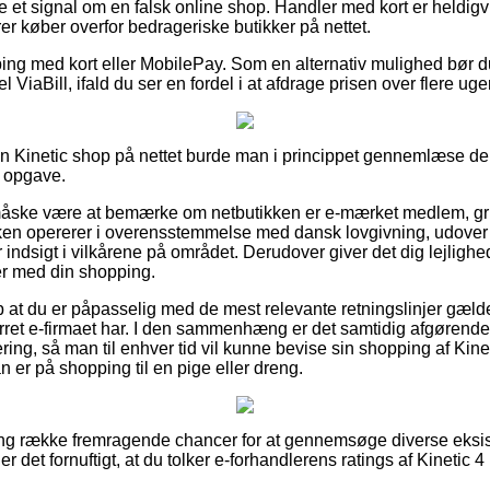
ære et signal om en falsk online shop. Handler med kort er heldigv
erer køber overfor bedrageriske butikker på nettet.
pping med kort eller MobilePay. Som en alternativ mulighed bør 
l ViaBill, ifald du ser en fordel i at afdrage prisen over flere uger
 en Kinetic shop på nettet burde man i princippet gennemlæse der
 opgave.
ske være at bemærke om netbutikken er e-mærket medlem, gru
ken opererer i overensstemmelse med dansk lovgivning, udover 
r indsigt i vilkårene på området. Derudover giver det dig lejlighed 
er med din shopping.
p at du er påpasselig med de mest relevante retningslinjer gælde
rret e-firmaet har. I den sammenhæng er det samtidig afgørend
ering, så man til enhver tid vil kunne bevise sin shopping af Ki
 er på shopping til en pige eller dreng.
lang række fremragende chancer for at gennemsøge diverse eks
 det fornuftigt, at du tolker e-forhandlerens ratings af Kinetic