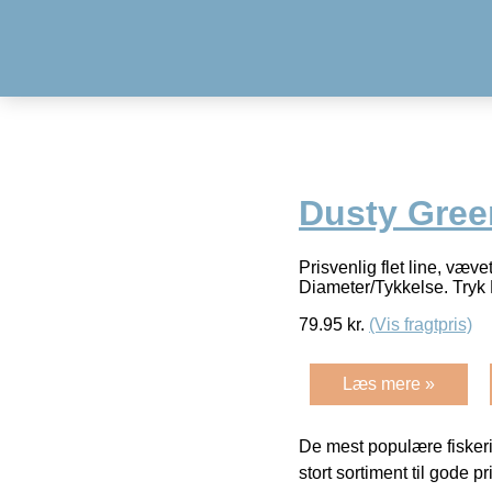
Dusty Gree
Prisvenlig flet line, væve
Diameter/Tykkelse. Try
79.95
kr.
(Vis fragtpris)
Læs mere »
De mest populære fiskeri
stort sortiment til gode pr