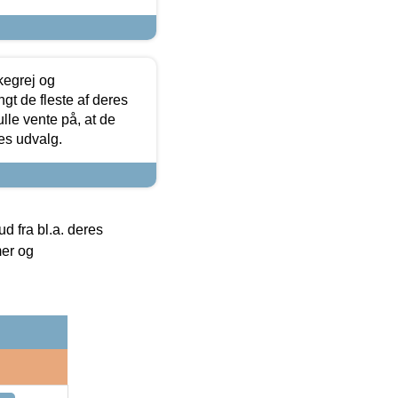
kegrej og
angt de fleste af deres
ulle vente på, at de
res udvalg.
 fra bl.a. deres
mer og