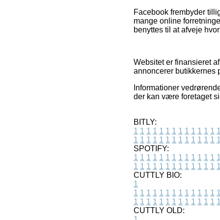
Facebook frembyder tillig
mange online forretninge
benyttes til at afveje hvo
Websitet er finansieret a
annoncerer butikkernes p
Informationer vedrørende
der kan være foretaget s
BITLY:
1
1
1
1
1
1
1
1
1
1
1
1
1
1
1
1
1
1
1
1
1
1
1
1
1
1
SPOTIFY:
1
1
1
1
1
1
1
1
1
1
1
1
1
1
1
1
1
1
1
1
1
1
1
1
1
1
CUTTLY BIO:
1
1
1
1
1
1
1
1
1
1
1
1
1
1
1
1
1
1
1
1
1
1
1
1
1
1
1
CUTTLY OLD:
1