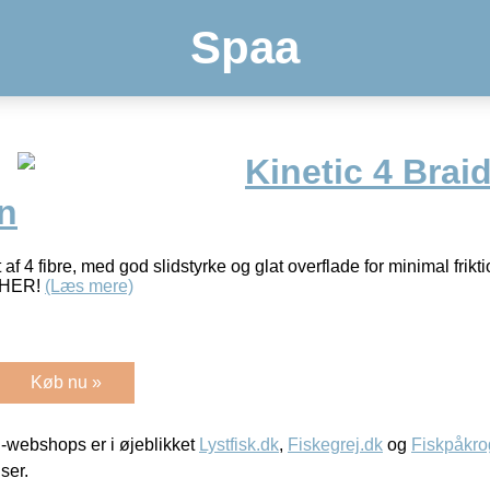
Spaa
Kinetic 4 Brai
n
t af 4 fibre, med god slidstyrke og glat overflade for minimal frikti
k HER!
(Læs mere)
Køb nu »
-webshops er i øjeblikket
Lystfisk.dk
,
Fiskegrej.dk
og
Fiskpåkro
iser.