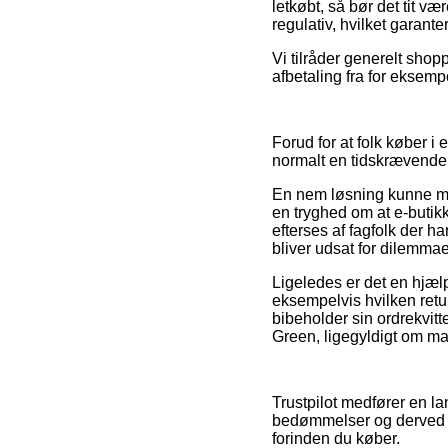
letkøbt, så bør det tit v
regulativ, hvilket garant
Vi tilråder generelt sho
afbetaling fra for eksempe
Forud for at folk køber i
normalt en tidskrævende
En nem løsning kunne må
en tryghed om at e-butik
efterses af fagfolk der ha
bliver udsat for dilemma
Ligeledes er det en hjæl
eksempelvis hvilken retu
bibeholder sin ordrekvitt
Green, ligegyldigt om man
Trustpilot medfører en 
bedømmelser og derved er
forinden du køber.