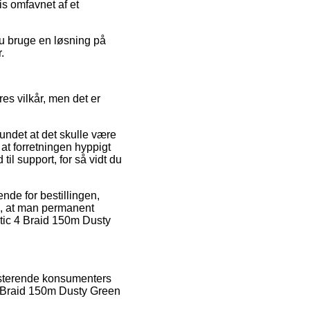
is omfavnet af et
du bruge en løsning på
.
es vilkår, men det er
ndet at det skulle være
at forretningen hyppigt
til support, for så vidt du
nde for bestillingen,
e, at man permanent
netic 4 Braid 150m Dusty
isterende konsumenters
 4 Braid 150m Dusty Green