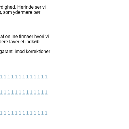
ærdighed. Herinde ser vi
et, som ydermere bør
f online firmaer hvori vi
ere laver et indkøb.
garanti imod korrektioner
1
1
1
1
1
1
1
1
1
1
1
1
1
1
1
1
1
1
1
1
1
1
1
1
1
1
1
1
1
1
1
1
1
1
1
1
1
1
1