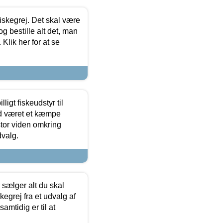
 fiskegrej. Det skal være
og bestille alt det, man
 Klik her for at se
ligt fiskeudstyr til
tid været et kæmpe
stor viden omkring
dvalg.
sælger alt du skal
skegrej fra et udvalg af
samtidig er til at