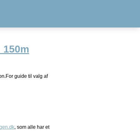
d 150m
on.For guide til valg af
gen.dk
, som alle har et