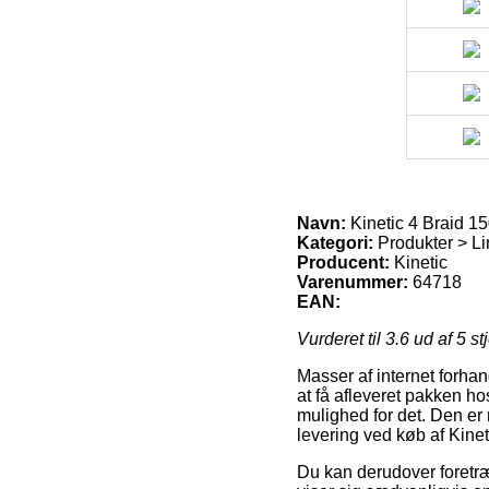
Navn:
Kinetic 4 Braid 1
Kategori:
Produkter > Lin
Producent:
Kinetic
Varenummer:
64718
EAN:
Vurderet til
3.6
ud af 5 st
Masser af internet forha
at få afleveret pakken hos 
mulighed for det. Den er 
levering ved køb af Kine
Du kan derudover foretrækk