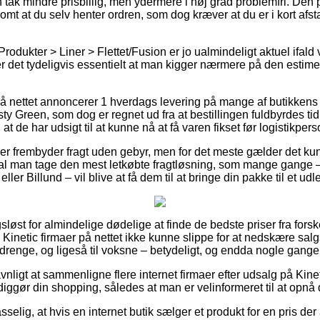
 tak mindre prisbillig, men ydermere i høj grad problemfri. Den p
omt at du selv henter ordren, som dog kræver at du er i kort afs
rodukter > Liner > Flettet/Fusion er jo ualmindeligt aktuel ifald
er det tydeligvis essentielt at man kigger nærmere på den estime
på nettet annoncerer 1 hverdags levering på mange af butikken
y Green, som dog er regnet ud fra at bestillingen fuldbyrdes tidl
t de har udsigt til at kunne nå at få varen fikset før logistikperson
aber frembyder fragt uden gebyr, men for det meste gælder det kun
skal man tage den mest letkøbte fragtløsning, som mange gange 
ler Billund – vil blive at få dem til at bringe din pakke til et ud
sløst for almindelige dødelige at finde de bedste priser fra forske
l Kinetic firmaer på nettet ikke kunne slippe for at nedskære sa
g drenge, og ligeså til voksne – betydeligt, og endda nogle gange 
vnligt at sammenligne flere internet firmaer efter udsalg på Kin
diggør din shopping, således at man er velinformeret til at opnå d
elig, at hvis en internet butik sælger et produkt for en pris der