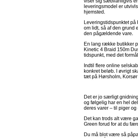
viser sig sædvanligvis en
leveringsmodel er utvivls
hjemsted.
Leveringstidspunktet på P
om lidt, så af den grund 
den pågældende vare.
En lang række butikker 
Kinetic 4 Braid 150m Dust
tidspunkt, med det formål a
Indtil flere online selsk
konkret beløb. I øvrigt 
tæt på Hørsholm, Korsør el
Det er jo særligt gnidning
og følgelig har en hel de
deres varer – til piger o
Det kan trods alt være ga
Green forud for at du fær
Du må blot være så påpass