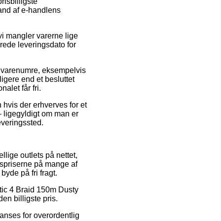
risbilligste
tand af e-handlens
 vi mangler varerne lige
rede leveringsdato for
s varenumre, eksempelvis
igere end et besluttet
alet får fri.
 hvis der erhverves for et
– ligegyldigt om man er
leveringssted.
llige outlets på nettet,
lgspriserne på mange af
byde på fri fragt.
etic 4 Braid 150m Dusty
en billigste pris.
 anses for overordentlig