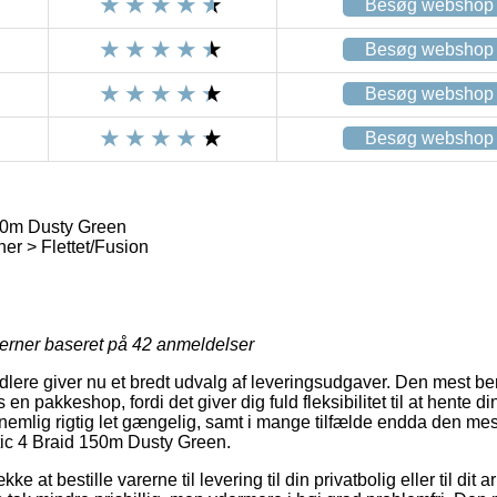
Besøg webshop
Besøg webshop
Besøg webshop
Besøg webshop
50m Dusty Green
er > Flettet/Fusion
jerner baseret på
42
anmeldelser
ndlere giver nu et bredt udvalg af leveringsudgaver. Den mest b
en pakkeshop, fordi det giver dig fuld fleksibilitet til at hente din
nemlig rigtig let gængelig, samt i mange tilfælde endda den mest
tic 4 Braid 150m Dusty Green.
e at bestille varerne til levering til din privatbolig eller til di