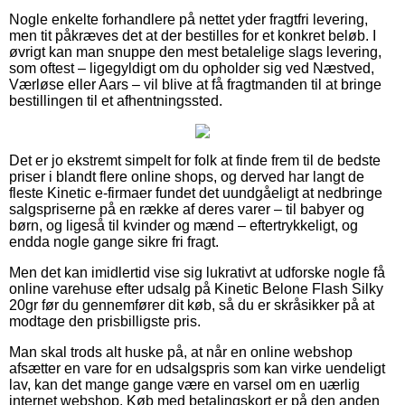
Nogle enkelte forhandlere på nettet yder fragtfri levering,
men tit påkræves det at der bestilles for et konkret beløb. I
øvrigt kan man snuppe den mest betalelige slags levering,
som oftest – ligegyldigt om du opholder sig ved Næstved,
Værløse eller Aars – vil blive at få fragtmanden til at bringe
bestillingen til et afhentningssted.
Det er jo ekstremt simpelt for folk at finde frem til de bedste
priser i blandt flere online shops, og derved har langt de
fleste Kinetic e-firmaer fundet det uundgåeligt at nedbringe
salgspriserne på en række af deres varer – til babyer og
børn, og ligeså til kvinder og mænd – eftertrykkeligt, og
endda nogle gange sikre fri fragt.
Men det kan imidlertid vise sig lukrativt at udforske nogle få
online varehuse efter udsalg på Kinetic Belone Flash Silky
20gr før du gennemfører dit køb, så du er skråsikker på at
modtage den prisbilligste pris.
Man skal trods alt huske på, at når en online webshop
afsætter en vare for en udsalgspris som kan virke uendeligt
lav, kan det mange gange være en varsel om en uærlig
internet webshop. Køb med betalingskort er på den anden