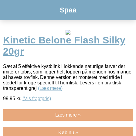
Spaa
Kinetic Belone Flash Silky
20gr
Sæt af 5 effektive kystblink i lokkende naturlige farver der
imiterer tobis, som ligger helt toppen på menuen hos mange
af havets rovfisk. Denne version er monteret med tråde i
stedet for kroge specielt til hornfisk. Levers i en praktisk
transparent grej
(Læs mere)
99.95
kr.
(Vis fragtpris)
Læs mere »
Køb nu »