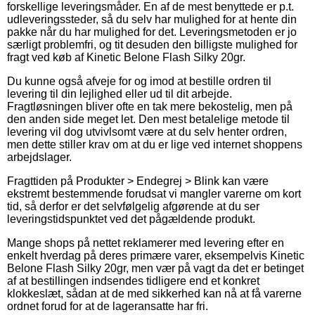
forskellige leveringsmåder. En af de mest benyttede er p.t.
udleveringssteder, så du selv har mulighed for at hente din
pakke når du har mulighed for det. Leveringsmetoden er jo
særligt problemfri, og tit desuden den billigste mulighed for
fragt ved køb af Kinetic Belone Flash Silky 20gr.
Du kunne også afveje for og imod at bestille ordren til
levering til din lejlighed eller ud til dit arbejde.
Fragtløsningen bliver ofte en tak mere bekostelig, men på
den anden side meget let. Den mest betalelige metode til
levering vil dog utvivlsomt være at du selv henter ordren,
men dette stiller krav om at du er lige ved internet shoppens
arbejdslager.
Fragttiden på Produkter > Endegrej > Blink kan være
ekstremt bestemmende forudsat vi mangler varerne om kort
tid, så derfor er det selvfølgelig afgørende at du ser
leveringstidspunktet ved det pågældende produkt.
Mange shops på nettet reklamerer med levering efter en
enkelt hverdag på deres primære varer, eksempelvis Kinetic
Belone Flash Silky 20gr, men vær på vagt da det er betinget
af at bestillingen indsendes tidligere end et konkret
klokkeslæt, sådan at de med sikkerhed kan nå at få varerne
ordnet forud for at de lageransatte har fri.