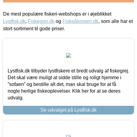
De mest populære fiskeri-webshops er i øjeblikket
Lystfisk.dk
,
Fiskegrej.dk
og
Fiskpåkrogen.dk
, som alle har et
stort sortiment til gode priser.
Lystfisk.dk tilbyder lystfiskere et bredt udvalg af fiskegrej.
Det skal være muligt at sidde stille og roligt hjemme i
”sofaen” og bestille alt det, man skal bruge for at få
nogle herlige fiskeoplevelser. Klik her for at se deres
udvalg.
Se udvalget på Lystfisk.dk