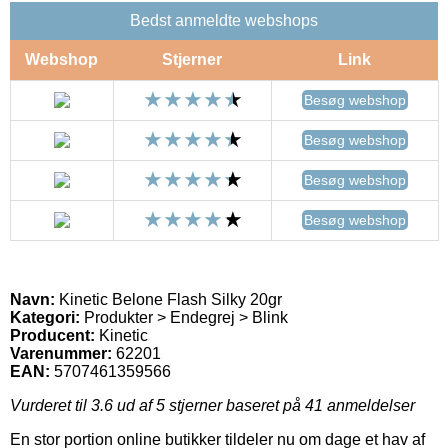
Bedst anmeldte webshops
Webshop
Stjerner
Link
Besøg webshop
Besøg webshop
Besøg webshop
Besøg webshop
Navn:
Kinetic Belone Flash Silky 20gr
Kategori:
Produkter > Endegrej > Blink
Producent:
Kinetic
Varenummer:
62201
EAN:
5707461359566
Vurderet til
3.6
ud af 5 stjerner baseret på
41
anmeldelser
En stor portion online butikker tildeler nu om dage et hav af