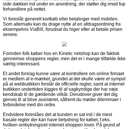
side dækket ind under en anordning, der støtter dig imod fup
forhandlere på nettet.
Vi foreslår generelt kortkøb eller betalinger med mobilen.
Som alternativ kan du drage nytte af en afdragsordning fra
eksempelvis ViaBill, forudsat du higer efter at betale prisen
senere.
Forinden folk køber hos en Kinetic netshop kan de faktisk
gennemse shoppens regler, men det er i mange tilfælde ikke
særlig interessant.
Et andet forslag kunne være at kontrollere om online firmaet
er medlem af e-mærket, grundet at det skulle være et sympol
på at webbutikken forstår de officielle regler, samt at internet
butikken undertiden kigges til af sagkyndige der har nøje
kendskab til de gældende vilkår. Derudover giver det dig
genvej til at blive assisteret, såfremt du møder dilemmaer i
forbindelse med din ordre.
Endvidere foreslåes det at kunden er sat ind i de mest
basale regler der kan have betydning for købet, f.eks.
hvilken ombytningsret internet shoppen lover. På grund af