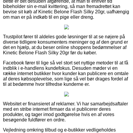
dette er det desuden afgørende, at man til enhver tid
bibeholder sin e-mail kvittering, så man fremadrettet kan
bevise sit køb af Kinetic Belone Flash Silky 20gr, uafhængig
om man er på indkøb til en pige eller dreng.
Trustpilot fører til aldeles gode løsninger til at se nøjere på
diverse tidligere konsumenters meninger og af den grund er
det en hjælp, at du beser online shoppens bedømmelser af
Kinetic Belone Flash Silky 20gr før du køber.
Facebook fører til lige så vel stort set nyttige metoder til at få
indblik i e-handlens kundefokus. Desuden møder vi en
række internet butikker hvor kunder kan publicere en omtale
af deres købsoplevelse, som lige så vel bør drages fordel af
til at bedømme hvor tilfredse kunderne er.
Websitet er finansieret af reklamer. Vi har samarbejdsaftaler
med en stribe internet firmaer da vi publicerer deres
produkter, og tager imod godtgørelse hvis en af vores
besøgende fuldfører en ordre.
Vejledning omkring tilbud og e-butikker vedligeholdes