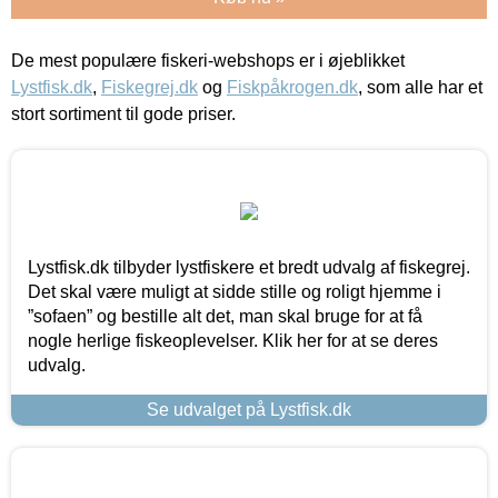
De mest populære fiskeri-webshops er i øjeblikket
Lystfisk.dk
,
Fiskegrej.dk
og
Fiskpåkrogen.dk
, som alle har et
stort sortiment til gode priser.
Lystfisk.dk tilbyder lystfiskere et bredt udvalg af fiskegrej.
Det skal være muligt at sidde stille og roligt hjemme i
”sofaen” og bestille alt det, man skal bruge for at få
nogle herlige fiskeoplevelser. Klik her for at se deres
udvalg.
Se udvalget på Lystfisk.dk