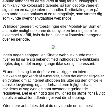
e-butik annoncerer deres varer til salg for en udsalgspris
som kan virke kolossalt tiltalende, så kan det ofte være et
signal om en uægte internet handler. Kortbetalinger er på
den anden side omfattet af en retningslinje, som værner dig
som kunde overfor snydagtige webshops.
Vi tilråder generelt kortbestillinger eller MobilePay. Som en
alternativ mulighed kunne du udnytte en løsning som for
eksempel ViaBill, hvis du har i sinde at finansiere pengene
over en periode.
Inden nogen shopper i en Kinetic webbutik burde man til
hver en tid gøre sig bekendt med indholdet af e-butikkens
regler, dog er det mange gange ikke særlig interessant.
Et andet forslag kan derfor være at kigge om internet
butikken er godkendt af e-mærket, siden det almindeligvis er
en tryghed om at internet shoppen tilslutter sig den officielle
danske lovgivning, og at e-forhandleren lejlighedsvis
revideres af sagkyndige som mestrer de gældende
regulativer. Det er en rigtig god mulighed for støtte, for så vidt
du bliver udsat for udfordringer ved din shopping.
Yderligere anbefales det at du er vidende om de mest