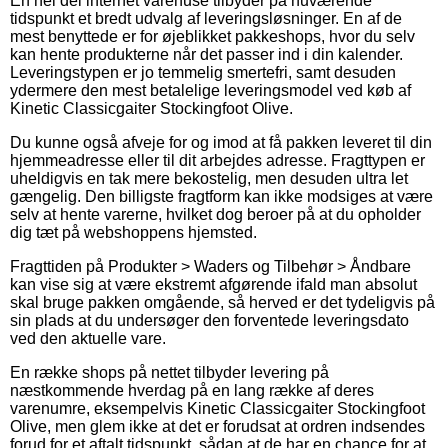
En hel del internet varehuse tilbyder på nuværende
tidspunkt et bredt udvalg af leveringsløsninger. En af de
mest benyttede er for øjeblikket pakkeshops, hvor du selv
kan hente produkterne når det passer ind i din kalender.
Leveringstypen er jo temmelig smertefri, samt desuden
ydermere den mest betalelige leveringsmodel ved køb af
Kinetic Classicgaiter Stockingfoot Olive.
Du kunne også afveje for og imod at få pakken leveret til din
hjemmeadresse eller til dit arbejdes adresse. Fragttypen er
uheldigvis en tak mere bekostelig, men desuden ultra let
gængelig. Den billigste fragtform kan ikke modsiges at være
selv at hente varerne, hvilket dog beroer på at du opholder
dig tæt på webshoppens hjemsted.
Fragttiden på Produkter > Waders og Tilbehør > Åndbare
kan vise sig at være ekstremt afgørende ifald man absolut
skal bruge pakken omgående, så herved er det tydeligvis på
sin plads at du undersøger den forventede leveringsdato
ved den aktuelle vare.
En række shops på nettet tilbyder levering på
næstkommende hverdag på en lang række af deres
varenumre, eksempelvis Kinetic Classicgaiter Stockingfoot
Olive, men glem ikke at det er forudsat at ordren indsendes
forud for et aftalt tidspunkt, sådan at de har en chance for at