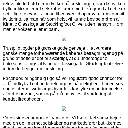
relevante forhold der indvirker på bestillingen, som fx hvilken
byttepolitik internet selskabet kører med. På grund af dette er
det tillige relevant, at man til enhver tid opbevarer ens e-mail
kvittering, så man når som helst vil kunne bevise ordren af
Kinetic Classicgaiter Stockingfoot Olive, uden hensyn til om
man er voksen eller et barn.
Trustpilot byder på ganske gode genveje til at vurdere
ganske mange forhenværende køberes betragtninger og på
grund af dette er det prisværdigt, at du undersøger e-
butikkens ratings af Kinetic Classicgaiter Stockingfoot Olive
inden du lægger din bestilling.
Facebook bringer dig lige så vel regulære gode chancer for
at få indtryk af online forretningens pålidelighed. Tilmed ses
nogle internet webshops hvor folk kan ytre en bedømmelse
af ordreforløbet, som også må benyttes til vurdering af
kundetilfredsheden.
Vores side er annoncefinansieret. Vi har et tæt samarbejde
med en del internet selskaber og markedsfører butikkernes