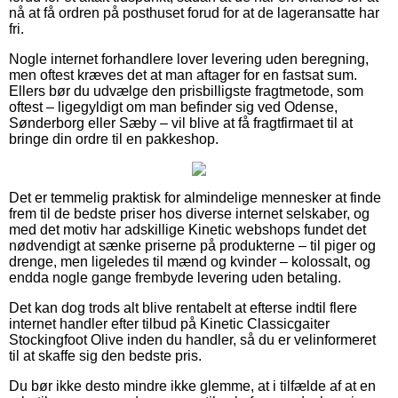
nå at få ordren på posthuset forud for at de lageransatte har
fri.
Nogle internet forhandlere lover levering uden beregning,
men oftest kræves det at man aftager for en fastsat sum.
Ellers bør du udvælge den prisbilligste fragtmetode, som
oftest – ligegyldigt om man befinder sig ved Odense,
Sønderborg eller Sæby – vil blive at få fragtfirmaet til at
bringe din ordre til en pakkeshop.
Det er temmelig praktisk for almindelige mennesker at finde
frem til de bedste priser hos diverse internet selskaber, og
med det motiv har adskillige Kinetic webshops fundet det
nødvendigt at sænke priserne på produkterne – til piger og
drenge, men ligeledes til mænd og kvinder – kolossalt, og
endda nogle gange frembyde levering uden betaling.
Det kan dog trods alt blive rentabelt at efterse indtil flere
internet handler efter tilbud på Kinetic Classicgaiter
Stockingfoot Olive inden du handler, så du er velinformeret
til at skaffe sig den bedste pris.
Du bør ikke desto mindre ikke glemme, at i tilfælde af at en