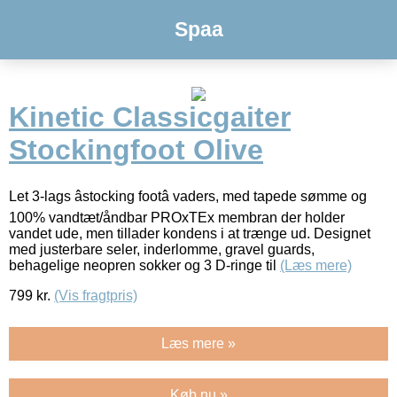
Spaa
Kinetic Classicgaiter
Stockingfoot Olive
Let 3-lags âstocking footâ vaders, med tapede sømme og
100% vandtæt/åndbar PROxTEx membran der holder
vandet ude, men tillader kondens i at trænge ud. Designet
med justerbare seler, inderlomme, gravel guards,
behagelige neopren sokker og 3 D-ringe til
(Læs mere)
799
kr.
(Vis fragtpris)
Læs mere »
Køb nu »