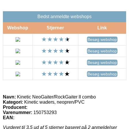
Bedst anmeldte webshops
Webshop
Stjerner
Link
Besøg webshop
Besøg webshop
Besøg webshop
Besøg webshop
Navn:
Kinetic NeoGaiter/RockGaiter II combo
Kategori:
Kinetic waders, neopren/PVC
Producent:
Varenummer:
150753293
EAN:
Vurderet til
3.5
ud af 5 stjerner baseret på
2
anmeldelser