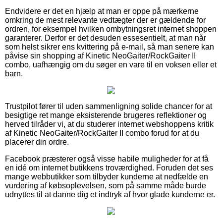
Endvidere er det en hjælp at man er oppe på mærkerne
omkring de mest relevante vedtægter der er gældende for
ordren, for eksempel hvilken ombytningsret internet shoppen
garanterer. Derfor er det desuden essesentielt, at man når
som helst sikrer ens kvittering på e-mail, så man senere kan
påvise sin shopping af Kinetic NeoGaiter/RockGaiter II
combo, uafhængig om du søger en vare til en voksen eller et
barn.
Trustpilot fører til uden sammenligning solide chancer for at
besigtige ret mange eksisterende brugeres reflektioner og
herved tilråder vi, at du studerer internet webshoppens kritik
af Kinetic NeoGaiter/RockGaiter II combo forud for at du
placerer din ordre.
Facebook præsterer også visse habile muligheder for at få
en idé om internet butikkens troværdighed. Foruden det ses
mange webbutikker som tilbyder kunderne at nedfælde en
vurdering af købsoplevelsen, som på samme måde burde
udnyttes til at danne dig et indtryk af hvor glade kunderne er.