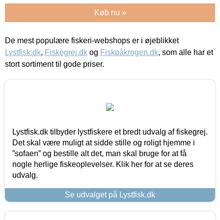
Køb nu »
De mest populære fiskeri-webshops er i øjeblikket
Lystfisk.dk
,
Fiskegrej.dk
og
Fiskpåkrogen.dk
, som alle har et
stort sortiment til gode priser.
Lystfisk.dk tilbyder lystfiskere et bredt udvalg af fiskegrej.
Det skal være muligt at sidde stille og roligt hjemme i
”sofaen” og bestille alt det, man skal bruge for at få
nogle herlige fiskeoplevelser. Klik her for at se deres
udvalg.
Se udvalget på Lystfisk.dk