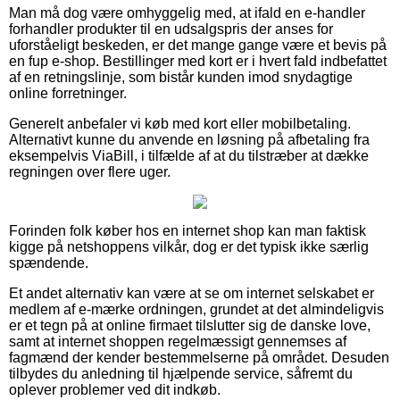
Man må dog være omhyggelig med, at ifald en e-handler
forhandler produkter til en udsalgspris der anses for
uforståeligt beskeden, er det mange gange være et bevis på
en fup e-shop. Bestillinger med kort er i hvert fald indbefattet
af en retningslinje, som bistår kunden imod snydagtige
online forretninger.
Generelt anbefaler vi køb med kort eller mobilbetaling.
Alternativt kunne du anvende en løsning på afbetaling fra
eksempelvis ViaBill, i tilfælde af at du tilstræber at dække
regningen over flere uger.
Forinden folk køber hos en internet shop kan man faktisk
kigge på netshoppens vilkår, dog er det typisk ikke særlig
spændende.
Et andet alternativ kan være at se om internet selskabet er
medlem af e-mærke ordningen, grundet at det almindeligvis
er et tegn på at online firmaet tilslutter sig de danske love,
samt at internet shoppen regelmæssigt gennemses af
fagmænd der kender bestemmelserne på området. Desuden
tilbydes du anledning til hjælpende service, såfremt du
oplever problemer ved dit indkøb.