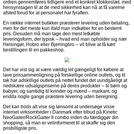
ordren gennemføres tidligere end et konkret klokkeslæt, med
hensynstagen til at de med sikkerhed kan nå at få varerne
afsted forud for at personalet har fyraften.
En række internet butikker præsterer levering uden betaling,
men for det meste kun ifald man indkøber for en bestemt
pris. Desuden må man tage den mest letkøbte
leveringsform, der typisk – hvad end man opholder sig nær
Helsingør, Hobro eller Bjerringbro – vil blive at få kørt
bestillingen til en pakkeshop.
Det har vist sig at være vældig let gængeligt for købere at
lave prissammenligning på forskellige online outlets, og til
tak har adskillige outlets på nettet fundet det uundgåeligt at
nedskære udsalgspriserne på deres produkter – til børn og
babyer, og samtidig til kvinder og mænd – markant, og
endda nogle gange præstere levering uden beregning.
Det kan trods alt vise sig lønsomt at undersøge visse
internet virksomheder i Danmark efter tilbud på Kinetic
NeoGaiter/RockGaiter II combo inden du færdiggør din
shopping, så man er velinformeret til at skaffe sig den
prisbilligste pris.