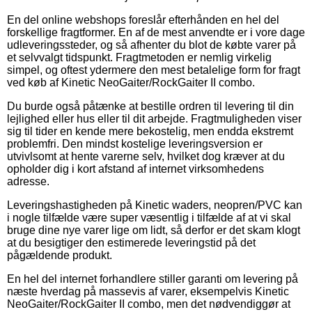
En del online webshops foreslår efterhånden en hel del
forskellige fragtformer. En af de mest anvendte er i vore dage
udleveringssteder, og så afhenter du blot de købte varer på
et selvvalgt tidspunkt. Fragtmetoden er nemlig virkelig
simpel, og oftest ydermere den mest betalelige form for fragt
ved køb af Kinetic NeoGaiter/RockGaiter II combo.
Du burde også påtænke at bestille ordren til levering til din
lejlighed eller hus eller til dit arbejde. Fragtmuligheden viser
sig til tider en kende mere bekostelig, men endda ekstremt
problemfri. Den mindst kostelige leveringsversion er
utvivlsomt at hente varerne selv, hvilket dog kræver at du
opholder dig i kort afstand af internet virksomhedens
adresse.
Leveringshastigheden på Kinetic waders, neopren/PVC kan
i nogle tilfælde være super væsentlig i tilfælde af at vi skal
bruge dine nye varer lige om lidt, så derfor er det skam klogt
at du besigtiger den estimerede leveringstid på det
pågældende produkt.
En hel del internet forhandlere stiller garanti om levering på
næste hverdag på massevis af varer, eksempelvis Kinetic
NeoGaiter/RockGaiter II combo, men det nødvendiggør at