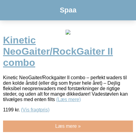
Spaa
Kinetic
NeoGaiter/RockGaiter II
combo
Kinetic NeoGaiter/Rockgaiter II combo – perfekt waders til
den kolde årstid (eller dig som fryser hele året) – Dejlig
fleksibel neoprenwaders med forstærkninger de rigtige
steder, og uden alt for mange dikkedarer! Vadestøvlen kan
tilvælges med enten filts
(Læs mere)
1199
kr.
(Vis fragtpris)
Læs mere »