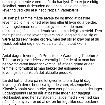
er muligt at hente varerne når du har lyst. Den er jo vældig
fleksibel, samt tit desuden den prisbilligste metode til
levering ved køb af Kinetic Nopain Vadebælte.
Du kan på samme måde afveje for og imod at bestille
levering til din lejlighed eller hus eller til hvor du arbejder.
Leveringsformen er almindeligvis en kende mere
omkostningsfuld, men derudover ualmindeligt smertefri. Den
mest prisbevidste leveringsversion vil dog altid vise sig at
være at du selv henter ordren, men det stiller krav om at du
fysisk befinder dig med kort afstand til netbutikkens
hjemsted.
Antal dages levering på Produkter > Waders og Tilbehør >
Tilbehør er jo særdeles væsentlig i tilfælde af at man har
behov for varen inden for kort tid, så af den grund er det
temmelig fornuftigt at man tjekker det estimerede
leveringstidspunkt på det aktuelle produkt.
En del forhandlere på nettet giver løfte om dag-til-dag
levering på deres bedst sælgende varer, eksempelvis
Kinetic Nopain Vadebælte, men vær påpasselig da det tager
udgangspunkt i at du når at bestille inden et nøjagtigt
klokkeslæt, med hensynstagen til at de med sikkerhed kan
nå at få de nye varer ud af døren før logistikmedarbejderne