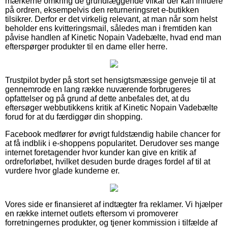
mærkerne omkring de grundlæggende vilkår der kan influere
på ordren, eksempelvis den returneringsret e-butikken
tilsikrer. Derfor er det virkelig relevant, at man når som helst
beholder ens kvitteringsmail, således man i fremtiden kan
påvise handlen af Kinetic Nopain Vadebælte, hvad end man
efterspørger produkter til en dame eller herre.
Trustpilot byder på stort set hensigtsmæssige genveje til at
gennemrode en lang række nuværende forbrugeres
opfattelser og på grund af dette anbefales det, at du
eftersøger webbutikkens kritik af Kinetic Nopain Vadebælte
forud for at du færdiggør din shopping.
Facebook medfører for øvrigt fuldstændig habile chancer for
at få indblik i e-shoppens popularitet. Derudover ses mange
internet foretagender hvor kunder kan give en kritik af
ordreforløbet, hvilket desuden burde drages fordel af til at
vurdere hvor glade kunderne er.
Vores side er finansieret af indtægter fra reklamer. Vi hjælper
en række internet outlets eftersom vi promoverer
forretningernes produkter, og tjener kommission i tilfælde af