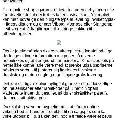
har fyraften.
Flere online shops garanterer levering uden gebyr, men ofte
forudsætter det at der købes for en fastsat sum. Alternativt
kan man udvælge den billigste type af levering, hvilket typisk
– ligegyldigt om du er nær Viborg, Værløse eller Slangerup
– vil være at få fragtfirmaet til at bringe pakken til et
afhentningssted.
Det er jo efterhånden ekstremt ukompliceret for almindelige
dødelige at finde information om priser på diverse
netbutikker, og af den grund har masser af Kinetic outlets på
nettet ikke kunne lade være med at sænke udsalgspriserne
på deres varer – til juniorer, og ligeledes til voksne –
drastisk, og endda nogle gange tilbyde gratis levering.
Det kan stadigvæk blive nyttigt at granske et par forskellige
online selskaber efter rabatkoder på Kinetic Nopain
Vadebælte inden du bestiller, så du er skråsikker på at få
den mest attraktive pris.
Du skal dog være omhyggelig med, at når en online
virksomhed forhandler produkter til en salgspris som kan
virke utopisk billig, så kan det i nogle tilfælde være et bevis