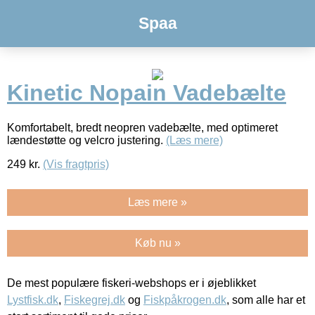
Spaa
Kinetic Nopain Vadebælte
Komfortabelt, bredt neopren vadebælte, med optimeret
lændestøtte og velcro justering.
(Læs mere)
249
kr.
(Vis fragtpris)
Læs mere »
Køb nu »
De mest populære fiskeri-webshops er i øjeblikket
Lystfisk.dk
,
Fiskegrej.dk
og
Fiskpåkrogen.dk
, som alle har et