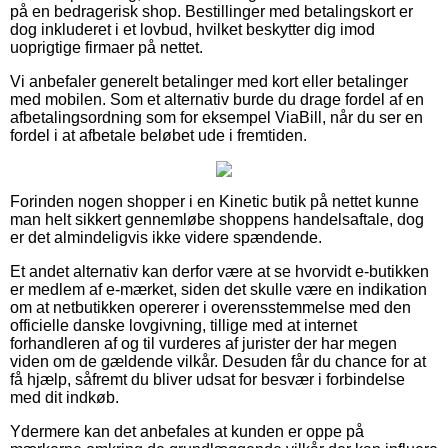
på en bedragerisk shop. Bestillinger med betalingskort er
dog inkluderet i et lovbud, hvilket beskytter dig imod
uoprigtige firmaer på nettet.
Vi anbefaler generelt betalinger med kort eller betalinger
med mobilen. Som et alternativ burde du drage fordel af en
afbetalingsordning som for eksempel ViaBill, når du ser en
fordel i at afbetale beløbet ude i fremtiden.
Forinden nogen shopper i en Kinetic butik på nettet kunne
man helt sikkert gennemløbe shoppens handelsaftale, dog
er det almindeligvis ikke videre spændende.
Et andet alternativ kan derfor være at se hvorvidt e-butikken
er medlem af e-mærket, siden det skulle være en indikation
om at netbutikken opererer i overensstemmelse med den
officielle danske lovgivning, tillige med at internet
forhandleren af og til vurderes af jurister der har megen
viden om de gældende vilkår. Desuden får du chance for at
få hjælp, såfremt du bliver udsat for besvær i forbindelse
med dit indkøb.
Ydermere kan det anbefales at kunden er oppe på