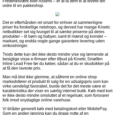
Frederiksværk eller Assens – er at få dem til at levere din
ordre til en pakkeshop.
Det er efterhånden ret smart for enhver at sammenligne
priser fra forskellige netshops, og derved har mange Kinetic
netbutikker set sig tvunget til at sænke priserne på deres
produkter – til børn og babyer, samt til mænd og kvinder –
markant, og endda nogle gange garantere levering uden
omkostninger.
Trods dette kan det ikke desto mindre vise sig lønnende at
besigtige visse e-firmaer efter tilbud på Kinetic Smølfen
Inline Lead Free før du køber, sådan at du er skudsikker på
at få den laveste pris.
Man må blot ikke glemme, at såfremt en online shop
markedsfører et produkt til salg for en udsalgspris som kan
virke uendeligt favorabel, burde det for det meste være et
karakteristika der viser en uærlig internet butik. Køb med kort
er ikke desto mindre omsluttet af et regelsæt, som forsvarer
folk imod snydagtige online varehuse.
Vi tilråder generelt køb med betalingskort eller MobilePay.
Som en anden løsning kan du drage nytte af en