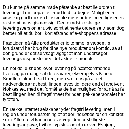
Du kunne på samme måde påtænke at bestille ordren til
levering til din bopæl eller ud til dit arbejde. Muligheden
viser sig godt nok en lille smule mere pebret, men ligeledes
ekstremt hensigtsmæssig. Den mindst kostelige
leveringsversion er utvivlsomt at hente ordren selv, som dog
beroer på at du bor i kort afstand af e-shoppens adresse.
Fragttiden på Alle produkter er jo temmelig væsentlig
forudsat vi har brug for dine nye produkter om kort tid, så af
den grund er det selvsagt vigtigt at man undersøger
leveringstidspunktet ved det aktuelle produkt.
En hel del e-shops lover levering på næstkommende
hverdag på mange af deres varer, eksempelvis Kinetic
Smølfen Inline Lead Free, men vær obs på at det
nødvendiggør at bestillingen laves tidligere end et angivent
klokkeslæt, med det formål at de har mulighed for at nå at få
bestillingen hen til fragtfirmaet forinden pakkepersonalet har
fyraften.
En række internet selskaber yder fragtfri levering, men i
reglen under forudsætning af at der indkøbes for en konkret
sum. Alternativt kan man overveje den prisbilligste
leveringsudgave, hvilket typisk – om du er ved Esbjerg,