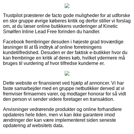
Trustpilot præsterer de facto gode muligheder for at udforske
en stor gruppe øvrige køberes kritik og derfor stiller vi forslag
om, at du læser online butikkens vurderinger af Kinetic
Smølfen Inline Lead Free forinden du handler.
Facebook frembringer desuden i højeste grad troværdige
løsninger til at få indtryk af online forretningens
kundetilfredshed. Desuden er der faktisk e-butikker hvor du
kan frembringe en kritik af deres køb, hvilket ydermere må
bruges til vurdering af hvor tilfredse kunderne er.
Dette website er finansieret ved hjælp af annoncer. Vi har
faste samarbejder med en gruppe netbutikker derved at vi
fremviser firmaernes varer, og modtager honorar for så vidt
den person vi sender videre foretager en transaktion.
Anvisninger vedrørende produkter og online forhandlere
opdateres hele tiden, men vi kan ikke garantere imod
ændringer der kan være implementeret siden seneste
opdatering af websitets data.