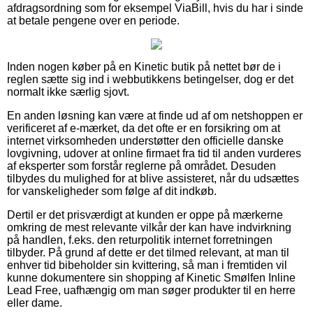
afdragsordning som for eksempel ViaBill, hvis du har i sinde
at betale pengene over en periode.
Inden nogen køber på en Kinetic butik på nettet bør de i
reglen sætte sig ind i webbutikkens betingelser, dog er det
normalt ikke særlig sjovt.
En anden løsning kan være at finde ud af om netshoppen er
verificeret af e-mærket, da det ofte er en forsikring om at
internet virksomheden understøtter den officielle danske
lovgivning, udover at online firmaet fra tid til anden vurderes
af eksperter som forstår reglerne på området. Desuden
tilbydes du mulighed for at blive assisteret, når du udsættes
for vanskeligheder som følge af dit indkøb.
Dertil er det prisværdigt at kunden er oppe på mærkerne
omkring de mest relevante vilkår der kan have indvirkning
på handlen, f.eks. den returpolitik internet forretningen
tilbyder. På grund af dette er det tilmed relevant, at man til
enhver tid bibeholder sin kvittering, så man i fremtiden vil
kunne dokumentere sin shopping af Kinetic Smølfen Inline
Lead Free, uafhængig om man søger produkter til en herre
eller dame.