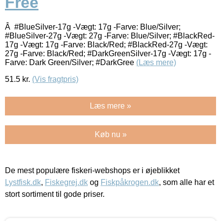
Free
Â #BlueSilver-17g -Vægt: 17g -Farve: Blue/Silver;
#BlueSilver-27g -Vægt: 27g -Farve: Blue/Silver; #BlackRed-
17g -Vægt: 17g -Farve: Black/Red; #BlackRed-27g -Vægt:
27g -Farve: Black/Red; #DarkGreenSilver-17g -Vægt: 17g -
Farve: Dark Green/Silver; #DarkGree
(Læs mere)
51.5
kr.
(Vis fragtpris)
Læs mere »
Køb nu »
De mest populære fiskeri-webshops er i øjeblikket
Lystfisk.dk
,
Fiskegrej.dk
og
Fiskpåkrogen.dk
, som alle har et
stort sortiment til gode priser.