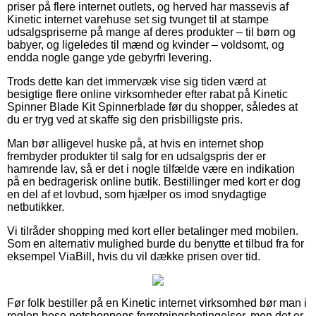
priser på flere internet outlets, og herved har massevis af
Kinetic internet varehuse set sig tvunget til at stampe
udsalgspriserne på mange af deres produkter – til børn og
babyer, og ligeledes til mænd og kvinder – voldsomt, og
endda nogle gange yde gebyrfri levering.
Trods dette kan det immervæk vise sig tiden værd at
besigtige flere online virksomheder efter rabat på Kinetic
Spinner Blade Kit Spinnerblade før du shopper, således at
du er tryg ved at skaffe sig den prisbilligste pris.
Man bør alligevel huske på, at hvis en internet shop
frembyder produkter til salg for en udsalgspris der er
hamrende lav, så er det i nogle tilfælde være en indikation
på en bedragerisk online butik. Bestillinger med kort er dog
en del af et lovbud, som hjælper os imod snydagtige
netbutikker.
Vi tilråder shopping med kort eller betalinger med mobilen.
Som en alternativ mulighed burde du benytte et tilbud fra for
eksempel ViaBill, hvis du vil dække prisen over tid.
Før folk bestiller på en Kinetic internet virksomhed bør man i
reglen bese netshoppens forretningsbetingelser, men det er