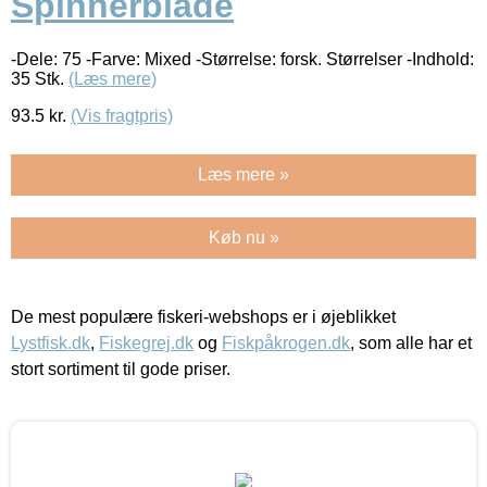
Spinnerblade
-Dele: 75 -Farve: Mixed -Størrelse: forsk. Størrelser -Indhold:
35 Stk.
(Læs mere)
93.5
kr.
(Vis fragtpris)
Læs mere »
Køb nu »
De mest populære fiskeri-webshops er i øjeblikket
Lystfisk.dk
,
Fiskegrej.dk
og
Fiskpåkrogen.dk
, som alle har et
stort sortiment til gode priser.