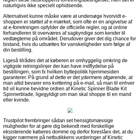
naturligvis ikke specielt ophidsende.
Alternativet kunne måske være at undersøge hvorvidt e-
shoppen er støttet af e-mærket, som ofte er en angivelse af
at e-forretningen opfylder de officielle regler, og at online
forhandleren tit overværes af sagkyndige som kender til
vedtægterne på området. Derudover giver det dig chance for
bistand, hvis du udsættes for vanskeligheder som følge af
din bestilling.
Ligeså tilrådes det at køberen er omhyggelig omkring de
vigtigste retningslinjer der kan have indflydelse på
bestillingen, som fx hvilken byttepolitik hjemmesiden
garanterer. På grund af dette er det ydermere afgørende, at
man altid bevarer ens kvittering på e-mail, så man til enhver
tid vil kunne bevidne ordren af Kinetic Spinner Blade Kit
Spinnerblade, ligegyldigt om man skal shoppe til en mand
eller kvinde.
Trustpilot frembringer sådan set hensigtsmæssige
muligheder for at gøre dig bekendt med forskellige
eksisterende køberes domme og derfor foreslåes det, at du
kigger nærmere på netbutikkens vurderinger af Kinetic