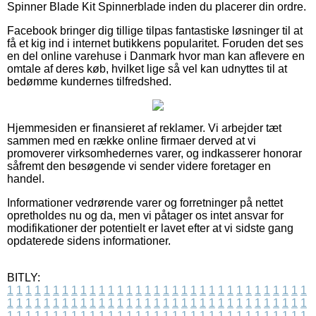
Spinner Blade Kit Spinnerblade inden du placerer din ordre.
Facebook bringer dig tillige tilpas fantastiske løsninger til at
få et kig ind i internet butikkens popularitet. Foruden det ses
en del online varehuse i Danmark hvor man kan aflevere en
omtale af deres køb, hvilket lige så vel kan udnyttes til at
bedømme kundernes tilfredshed.
Hjemmesiden er finansieret af reklamer. Vi arbejder tæt
sammen med en række online firmaer derved at vi
promoverer virksomhedernes varer, og indkasserer honorar
såfremt den besøgende vi sender videre foretager en
handel.
Informationer vedrørende varer og forretninger på nettet
opretholdes nu og da, men vi påtager os intet ansvar for
modifikationer der potentielt er lavet efter at vi sidste gang
opdaterede sidens informationer.
BITLY:
1
1
1
1
1
1
1
1
1
1
1
1
1
1
1
1
1
1
1
1
1
1
1
1
1
1
1
1
1
1
1
1
1
1
1
1
1
1
1
1
1
1
1
1
1
1
1
1
1
1
1
1
1
1
1
1
1
1
1
1
1
1
1
1
1
1
1
1
1
1
1
1
1
1
1
1
1
1
1
1
1
1
1
1
1
1
1
1
1
1
1
1
1
1
1
1
1
1
1