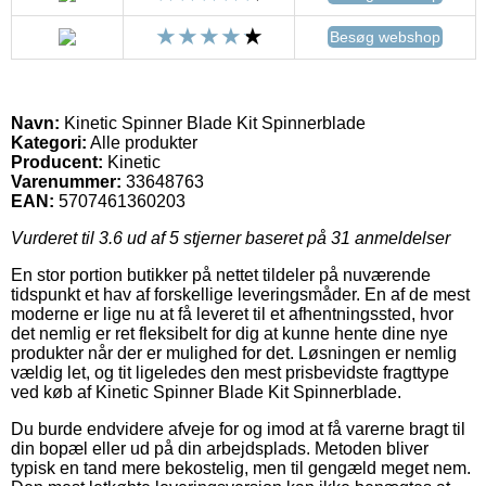
Besøg webshop
Navn:
Kinetic Spinner Blade Kit Spinnerblade
Kategori:
Alle produkter
Producent:
Kinetic
Varenummer:
33648763
EAN:
5707461360203
Vurderet til
3.6
ud af 5 stjerner baseret på
31
anmeldelser
En stor portion butikker på nettet tildeler på nuværende
tidspunkt et hav af forskellige leveringsmåder. En af de mest
moderne er lige nu at få leveret til et afhentningssted, hvor
det nemlig er ret fleksibelt for dig at kunne hente dine nye
produkter når der er mulighed for det. Løsningen er nemlig
vældig let, og tit ligeledes den mest prisbevidste fragttype
ved køb af Kinetic Spinner Blade Kit Spinnerblade.
Du burde endvidere afveje for og imod at få varerne bragt til
din bopæl eller ud på din arbejdsplads. Metoden bliver
typisk en tand mere bekostelig, men til gengæld meget nem.