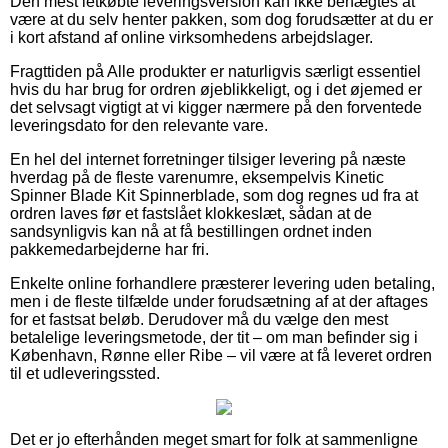
Den mest letkøbte leveringsversion kan ikke benægtes at
være at du selv henter pakken, som dog forudsætter at du er
i kort afstand af online virksomhedens arbejdslager.
Fragttiden på Alle produkter er naturligvis særligt essentiel
hvis du har brug for ordren øjeblikkeligt, og i det øjemed er
det selvsagt vigtigt at vi kigger nærmere på den forventede
leveringsdato for den relevante vare.
En hel del internet forretninger tilsiger levering på næste
hverdag på de fleste varenumre, eksempelvis Kinetic
Spinner Blade Kit Spinnerblade, som dog regnes ud fra at
ordren laves før et fastslået klokkeslæt, sådan at de
sandsynligvis kan nå at få bestillingen ordnet inden
pakkemedarbejderne har fri.
Enkelte online forhandlere præsterer levering uden betaling,
men i de fleste tilfælde under forudsætning af at der aftages
for et fastsat beløb. Derudover må du vælge den mest
betalelige leveringsmetode, der tit – om man befinder sig i
København, Rønne eller Ribe – vil være at få leveret ordren
til et udleveringssted.
Det er jo efterhånden meget smart for folk at sammenligne