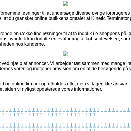
 fornemme løsninger til at undersøge diverse øvrige forbrugeres
e, at du gransker online butikkens omtaler af Kinetic Terminator 
rende en række fine løsninger til at få indblik i e-shoppens pål
ops hvor folk kan forfatte en evaluering af købsoplevelsen, s
redsheden hos kunderne.
t ved hjælp af annoncer. Vi arbejder tæt sammen med mange int
ernes varer, og indtjener provision om en af de besøgende på
d og online firmaer opretholdes ofte, men vi tager ikke ansvar 
et siden vi nyligst opdaterede vores informationer.
1
1
1
1
1
1
1
1
1
1
1
1
1
1
1
1
1
1
1
1
1
1
1
1
1
1
1
1
1
1
1
1
1
1
1
1
1
1
1
1
1
1
1
1
1
1
1
1
1
1
1
1
1
1
1
1
1
1
1
1
1
1
1
1
1
1
1
1
1
1
1
1
1
1
1
1
1
1
1
1
1
1
1
1
1
1
1
1
1
1
1
1
1
1
1
1
1
1
1
1
1
1
1
1
1
1
1
1
1
1
1
1
1
1
1
1
1
1
1
1
1
1