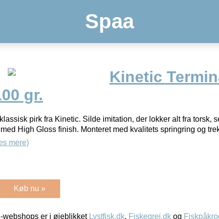
Spaa
Kinetic Termin
00 gr.
lassisk pirk fra Kinetic. Silde imitation, der lokker alt fra torsk, 
med High Gloss finish. Monteret med kvalitets springring og trekr
æs mere)
Køb nu »
-webshops er i øjeblikket
Lystfisk.dk
,
Fiskegrej.dk
og
Fiskpåkro