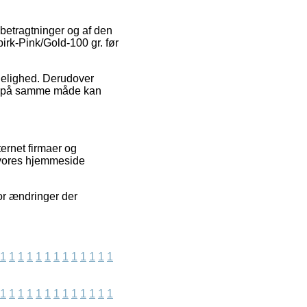
 betragtninger og af den
pirk-Pink/Gold-100 gr. før
idelighed. Derudover
om på samme måde kan
ernet firmaer og
 vores hjemmeside
for ændringer der
1
1
1
1
1
1
1
1
1
1
1
1
1
1
1
1
1
1
1
1
1
1
1
1
1
1