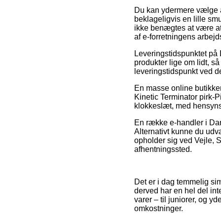
Du kan ydermere vælge at 
beklageligvis en lille s
ikke benægtes at være at
af e-forretningens arbejd
Leveringstidspunktet på 
produkter lige om lidt, s
leveringstidspunkt ved 
En masse online butikker
Kinetic Terminator pirk-P
klokkeslæt, med hensynsta
En række e-handler i Dan
Alternativt kunne du ud
opholder sig ved Vejle, Sk
afhentningssted.
Det er i dag temmelig sim
derved har en hel del int
varer – til juniorer, og 
omkostninger.