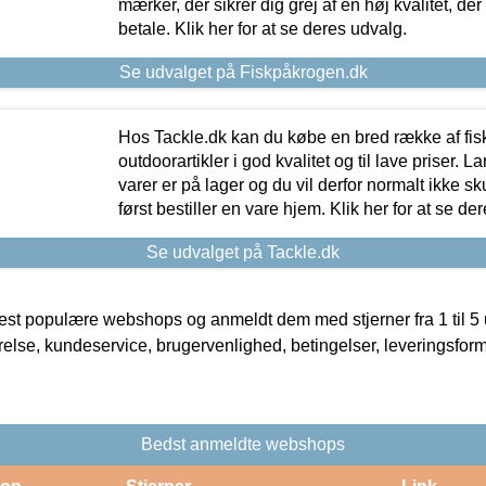
mærker, der sikrer dig grej af en høj kvalitet, der 
betale. Klik her for at se deres udvalg.
Se udvalget på Fiskpåkrogen.dk
Hos Tackle.dk kan du købe en bred række af fis
outdoorartikler i god kvalitet og til lave priser. L
varer er på lager og du vil derfor normalt ikke sk
først bestiller en vare hjem. Klik her for at se de
Se udvalget på Tackle.dk
t populære webshops og anmeldt dem med stjerner fra 1 til 5 ud
rrelse, kundeservice, brugervenlighed, betingelser, leveringsfor
Bedst anmeldte webshops