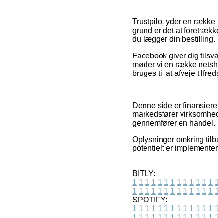
Trustpilot yder en række
grund er det at foretrækk
du lægger din bestilling.
Facebook giver dig tilsva
møder vi en række netsh
bruges til at afveje tilf
Denne side er finansiere
markedsfører virksomhed
gennemfører en handel.
Oplysninger omkring tilbu
potentielt er implementer
BITLY:
1
1
1
1
1
1
1
1
1
1
1
1
1
1
1
1
1
1
1
1
1
1
1
1
1
1
SPOTIFY:
1
1
1
1
1
1
1
1
1
1
1
1
1
1
1
1
1
1
1
1
1
1
1
1
1
1