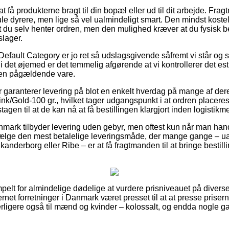
få produkterne bragt til din bopæl eller ud til dit arbejde. Frag
mule dyrere, men lige så vel ualmindeligt smart. Den mindst kost
 du selv henter ordren, men den mulighed kræver at du fysisk bef
slager.
Default Category er jo ret så udslagsgivende såfremt vi står og 
å i det øjemed er det temmelig afgørende at vi kontrollerer det e
den pågældende vare.
 garanterer levering på blot en enkelt hverdag på mange af der
ink/Gold-100 gr., hvilket tager udgangspunkt i at ordren placeres 
gen til at de kan nå at få bestillingen klargjort inden logistikme
mark tilbyder levering uden gebyr, men oftest kun når man handl
vælge den mest betalelige leveringsmåde, der mange gange –
anderborg eller Ribe – er at få fragtmanden til at bringe bestillin
pelt for almindelige dødelige at vurdere prisniveauet på divers
ernet forretninger i Danmark været presset til at at presse prise
yderligere også til mænd og kvinder – kolossalt, og endda nogle 