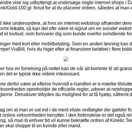
ndre vise sig udbytterigt at undersøge nogle internet shops i D
ink/Gold-100 gr. forud for at du placerer ordren, således at man 
 ikke undervurdere, at hvis en internet webshop afhænder deres
ormt letkøbt, så kan det ofte være et signal om en svindel websh
t af et lovbud, som forsvarer dig som kunde overfor svindlende for
illinger med kort eller mobilbetaling. Som en anden løsning kan d
mpel ViaBill, hvis du higer efter at finansiere beløbet i flere bidd
r hos en forretning på nettet kan de når alt kommer til alt gran
en det er typisk ikke videre interessant.
derfor være at efterse hvorvidt e-handlen er e-mærke tilsluttet
rksomheden opretholder de officielle regler, udover at netshoppen
glerne. Derudover tilbydes du mulighed for at få hjælp, såfremt 
slag om at man er sat ind i de mest vitale vedtægter der gælder fo
 online virksomheden benytter. I den forbindelse er det også rel
ring, så man til enhver tid vil kunne bekræfte ordren af Kinetic T
an skal shoppe til en kvinde eller mand.