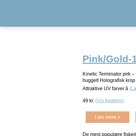
Pink/Gold-1
Kinetic Terminator pirk – k
hugget! Holografisk krop 
Attraktive UV farver â
(L
49
kr.
(Vis fragtpris)
Læs mere »
De mest populære fiskeri