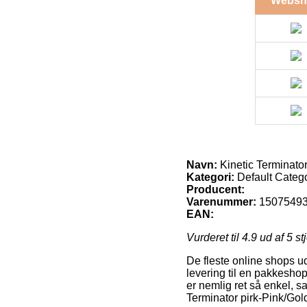
Websh
Navn:
Kinetic Terminator
Kategori:
Default Categ
Producent:
Varenummer:
1507549
EAN:
Vurderet til
4.9
ud af 5 st
De fleste online shops u
levering til en pakkeshop
er nemlig ret så enkel, s
Terminator pirk-Pink/Gold