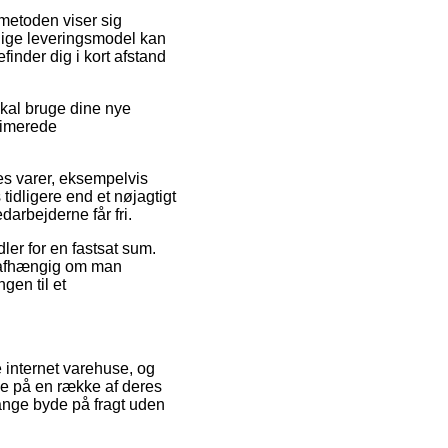
tmetoden viser sig
elige leveringsmodel kan
inder dig i kort afstand
skal bruge dine nye
stimerede
es varer, eksempelvis
tidligere end et nøjagtigt
darbejderne får fri.
er for en fastsat sum.
 uafhængig om man
gen til et
e internet varehuse, og
rne på en række af deres
gange byde på fragt uden