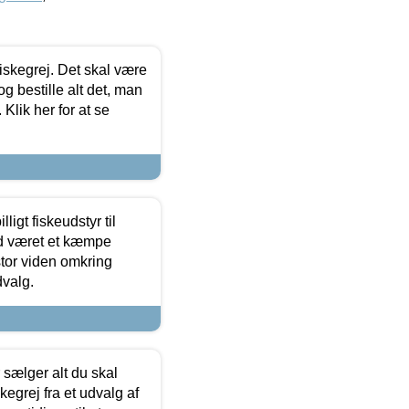
 fiskegrej. Det skal være
og bestille alt det, man
 Klik her for at se
ligt fiskeudstyr til
tid været et kæmpe
stor viden omkring
dvalg.
sælger alt du skal
skegrej fra et udvalg af