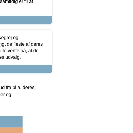
samtidig er til at
kegrej og
angt de fleste af deres
ulle vente på, at de
res udvalg.
 fra bl.a. deres
mer og