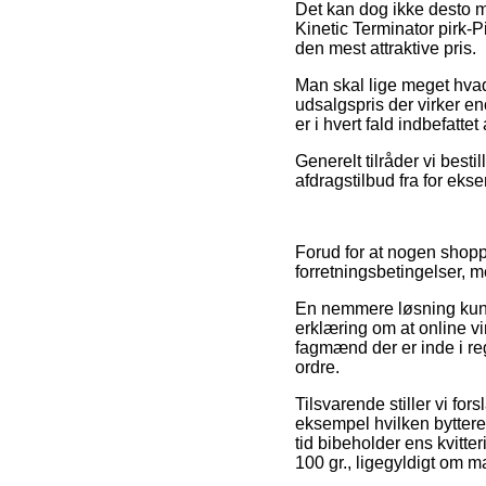
Det kan dog ikke desto mi
Kinetic Terminator pirk-P
den mest attraktive pris.
Man skal lige meget hvad
udsalgspris der virker en
er i hvert fald indbefatte
Generelt tilråder vi best
afdragstilbud fra for ekse
Forud for at nogen shoppe
forretningsbetingelser, m
En nemmere løsning kunne 
erklæring om at online vi
fagmænd der er inde i re
ordre.
Tilsvarende stiller vi for
eksempel hvilken bytteret
tid bibeholder ens kvitte
100 gr., ligegyldigt om m