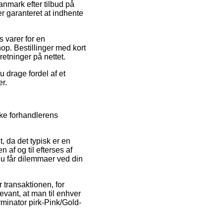
anmark efter tilbud på
er garanteret at indhente
 varer for en
op. Bestillinger med kort
retninger på nettet.
u drage fordel af et
er.
ske forhandlerens
, da det typisk er en
 af og til efterses af
du får dilemmaer ved din
r transaktionen, for
evant, at man til enhver
erminator pirk-Pink/Gold-