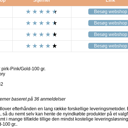
op
Stjerner
Link
Besøg webshop
Besøg webshop
Besøg webshop
Besøg webshop
 pirk-Pink/Gold-100 gr.
ory
32
jerner baseret på
36
anmeldelser
dlover efterhånden en lang række forskellige leveringsmetoder. 
, så du nemt selv kan hente de nyindkøbte produkter på et valgfr
amt i mange tilfælde tillige den mindst kostelige leveringsløsnin
-100 gr..