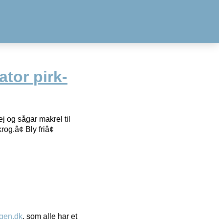
ator pirk-
sej og sågar makrel til
og.â¢ Bly friâ¢
gen.dk
, som alle har et