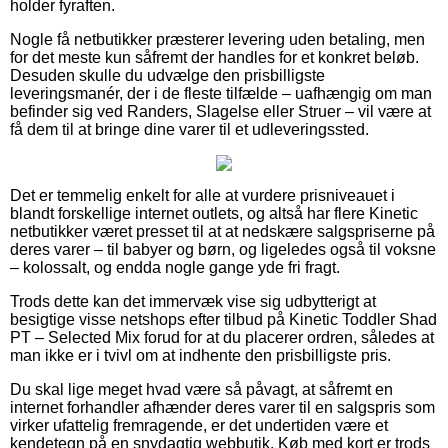
holder fyraften.
Nogle få netbutikker præsterer levering uden betaling, men
for det meste kun såfremt der handles for et konkret beløb.
Desuden skulle du udvælge den prisbilligste
leveringsmanér, der i de fleste tilfælde – uafhængig om man
befinder sig ved Randers, Slagelse eller Struer – vil være at
få dem til at bringe dine varer til et udleveringssted.
Det er temmelig enkelt for alle at vurdere prisniveauet i
blandt forskellige internet outlets, og altså har flere Kinetic
netbutikker været presset til at at nedskære salgspriserne på
deres varer – til babyer og børn, og ligeledes også til voksne
– kolossalt, og endda nogle gange yde fri fragt.
Trods dette kan det immervæk vise sig udbytterigt at
besigtige visse netshops efter tilbud på Kinetic Toddler Shad
PT – Selected Mix forud for at du placerer ordren, således at
man ikke er i tvivl om at indhente den prisbilligste pris.
Du skal lige meget hvad være så påvagt, at såfremt en
internet forhandler afhænder deres varer til en salgspris som
virker ufattelig fremragende, er det undertiden være et
kendetegn på en snydagtig webbutik. Køb med kort er trods