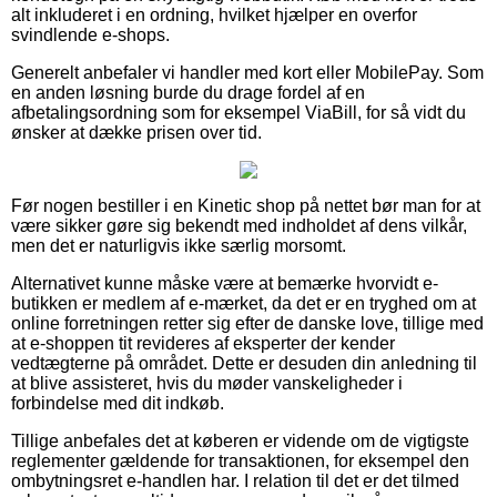
alt inkluderet i en ordning, hvilket hjælper en overfor
svindlende e-shops.
Generelt anbefaler vi handler med kort eller MobilePay. Som
en anden løsning burde du drage fordel af en
afbetalingsordning som for eksempel ViaBill, for så vidt du
ønsker at dække prisen over tid.
Før nogen bestiller i en Kinetic shop på nettet bør man for at
være sikker gøre sig bekendt med indholdet af dens vilkår,
men det er naturligvis ikke særlig morsomt.
Alternativet kunne måske være at bemærke hvorvidt e-
butikken er medlem af e-mærket, da det er en tryghed om at
online forretningen retter sig efter de danske love, tillige med
at e-shoppen tit revideres af eksperter der kender
vedtægterne på området. Dette er desuden din anledning til
at blive assisteret, hvis du møder vanskeligheder i
forbindelse med dit indkøb.
Tillige anbefales det at køberen er vidende om de vigtigste
reglementer gældende for transaktionen, for eksempel den
ombytningsret e-handlen har. I relation til det er det tilmed