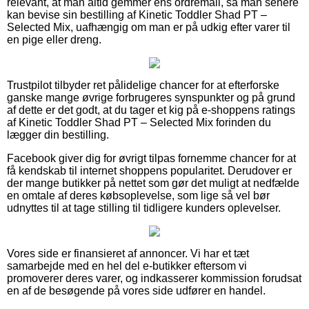
relevant, at man altid gemmer ens ordremail, så man senere
kan bevise sin bestilling af Kinetic Toddler Shad PT –
Selected Mix, uafhængig om man er på udkig efter varer til
en pige eller dreng.
Trustpilot tilbyder ret pålidelige chancer for at efterforske
ganske mange øvrige forbrugeres synspunkter og på grund
af dette er det godt, at du tager et kig på e-shoppens ratings
af Kinetic Toddler Shad PT – Selected Mix forinden du
lægger din bestilling.
Facebook giver dig for øvrigt tilpas fornemme chancer for at
få kendskab til internet shoppens popularitet. Derudover er
der mange butikker på nettet som gør det muligt at nedfælde
en omtale af deres købsoplevelse, som lige så vel bør
udnyttes til at tage stilling til tidligere kunders oplevelser.
Vores side er finansieret af annoncer. Vi har et tæt
samarbejde med en hel del e-butikker eftersom vi
promoverer deres varer, og indkasserer kommission forudsat
en af de besøgende på vores side udfører en handel.