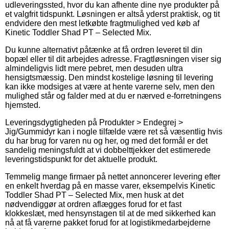
udleveringssted, hvor du kan afhente dine nye produkter på
et valgfrit tidspunkt. Løsningen er altså yderst praktisk, og tit
endvidere den mest letkøbte fragtmulighed ved køb af
Kinetic Toddler Shad PT – Selected Mix.
Du kunne alternativt påtænke at få ordren leveret til din
bopæl eller til dit arbejdes adresse. Fragtløsningen viser sig
almindeligvis lidt mere pebret, men desuden ultra
hensigtsmæssig. Den mindst kostelige løsning til levering
kan ikke modsiges at være at hente varerne selv, men den
mulighed står og falder med at du er nærved e-forretningens
hjemsted.
Leveringsdygtigheden på Produkter > Endegrej >
Jig/Gummidyr kan i nogle tilfælde være ret så væsentlig hvis
du har brug for varen nu og her, og med det formål er det
sandelig meningsfuldt at vi dobbelttjekker det estimerede
leveringstidspunkt for det aktuelle produkt.
Temmelig mange firmaer på nettet annoncerer levering efter
en enkelt hverdag på en masse varer, eksempelvis Kinetic
Toddler Shad PT – Selected Mix, men husk at det
nødvendiggør at ordren aflægges forud for et fast
klokkeslæt, med hensynstagen til at de med sikkerhed kan
nå at få varerne pakket forud for at logistikmedarbejderne