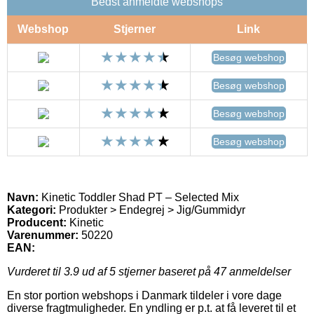
Bedst anmeldte webshops
Webshop
Stjerner
Link
Besøg webshop
Besøg webshop
Besøg webshop
Besøg webshop
Navn:
Kinetic Toddler Shad PT – Selected Mix
Kategori:
Produkter > Endegrej > Jig/Gummidyr
Producent:
Kinetic
Varenummer:
50220
EAN:
Vurderet til
3.9
ud af 5 stjerner baseret på
47
anmeldelser
En stor portion webshops i Danmark tildeler i vore dage
diverse fragtmuligheder. En yndling er p.t. at få leveret til et