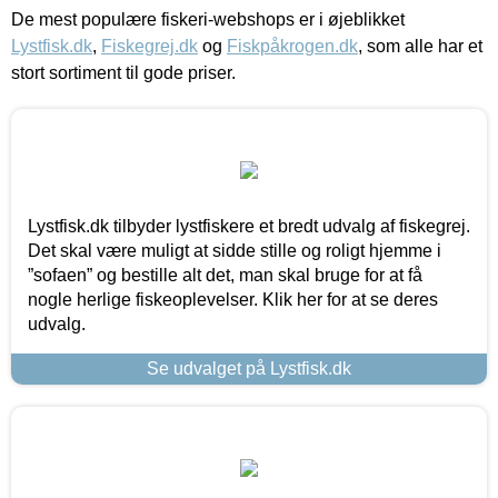
De mest populære fiskeri-webshops er i øjeblikket
Lystfisk.dk
,
Fiskegrej.dk
og
Fiskpåkrogen.dk
, som alle har et
stort sortiment til gode priser.
Lystfisk.dk tilbyder lystfiskere et bredt udvalg af fiskegrej.
Det skal være muligt at sidde stille og roligt hjemme i
”sofaen” og bestille alt det, man skal bruge for at få
nogle herlige fiskeoplevelser. Klik her for at se deres
udvalg.
Se udvalget på Lystfisk.dk