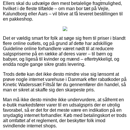
Ellers skal du udvælge den mest betalelige fragtmulighed,
hvilket i de fleste tilfælde – om man bor tæt på Vejle,
Kalundborg eller Aars – vil blive at få leveret bestillingen til
en pakkeshop.
Det er vældig smart for folk at søge sig frem til priser i blandt
flere online outlets, og på grund af dette har adskillige
Guideline online forhandlere været nødt til at reducere
salgspriserne på en række af deres varer – til børn og
babyer, og ligeså til kvinder og mænd – eftertrykkeligt, og
endda nogle gange sikre gratis levering.
Trods dette kan det ikke desto mindre vise sig lønsomt at
prøve nogle internet varehuse i Danmark efter rabatkoder på
Kinetic Waderssæt Filtsål før du gennemfører din handel, så
man er sikret at skaffe sig den skarpeste pris.
Man må ikke desto mindre ikke undervurdere, at såfremt en
e-butik markedsfører varer til en udsalgspris der er utrolig
favorabel, så er det for det meste være en indikation på en
snydagtig internet forhandler. Køb med betalingskort er trods
alt omfattet af et reglement, der beskytter folk imod
svindlende internet shops.