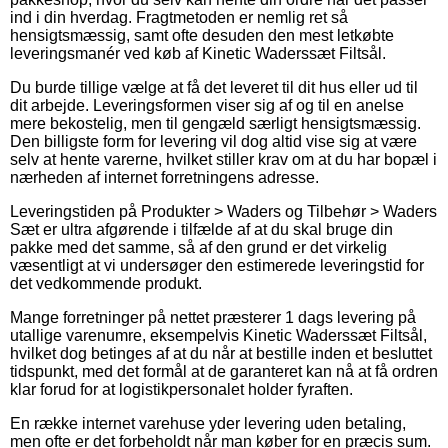
ind i din hverdag. Fragtmetoden er nemlig ret så
hensigtsmæssig, samt ofte desuden den mest letkøbte
leveringsmanér ved køb af Kinetic Waderssæt Filtsål.
Du burde tillige vælge at få det leveret til dit hus eller ud til
dit arbejde. Leveringsformen viser sig af og til en anelse
mere bekostelig, men til gengæld særligt hensigtsmæssig.
Den billigste form for levering vil dog altid vise sig at være
selv at hente varerne, hvilket stiller krav om at du har bopæl i
nærheden af internet forretningens adresse.
Leveringstiden på Produkter > Waders og Tilbehør > Waders
Sæt er ultra afgørende i tilfælde af at du skal bruge din
pakke med det samme, så af den grund er det virkelig
væsentligt at vi undersøger den estimerede leveringstid for
det vedkommende produkt.
Mange forretninger på nettet præsterer 1 dags levering på
utallige varenumre, eksempelvis Kinetic Waderssæt Filtsål,
hvilket dog betinges af at du når at bestille inden et besluttet
tidspunkt, med det formål at de garanteret kan nå at få ordren
klar forud for at logistikpersonalet holder fyraften.
En række internet varehuse yder levering uden betaling,
men ofte er det forbeholdt når man køber for en præcis sum.