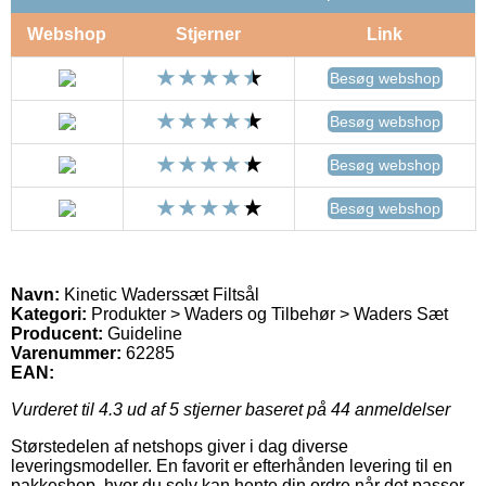
Webshop
Stjerner
Link
Besøg webshop
Besøg webshop
Besøg webshop
Besøg webshop
Navn:
Kinetic Waderssæt Filtsål
Kategori:
Produkter > Waders og Tilbehør > Waders Sæt
Producent:
Guideline
Varenummer:
62285
EAN:
Vurderet til
4.3
ud af 5 stjerner baseret på
44
anmeldelser
Størstedelen af netshops giver i dag diverse
leveringsmodeller. En favorit er efterhånden levering til en
pakkeshop, hvor du selv kan hente din ordre når det passer