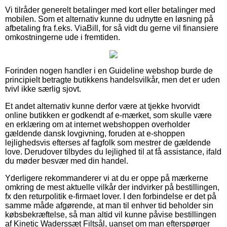
Vi tilråder generelt betalinger med kort eller betalinger med
mobilen. Som et alternativ kunne du udnytte en løsning på
afbetaling fra f.eks. ViaBill, for så vidt du gerne vil finansiere
omkostningerne ude i fremtiden.
Forinden nogen handler i en Guideline webshop burde de
principielt betragte butikkens handelsvilkår, men det er uden
tvivl ikke særlig sjovt.
Et andet alternativ kunne derfor være at tjekke hvorvidt
online butikken er godkendt af e-mærket, som skulle være
en erklæring om at internet webshoppen overholder
gældende dansk lovgivning, foruden at e-shoppen
lejlighedsvis efterses af fagfolk som mestrer de gældende
love. Derudover tilbydes du lejlighed til at få assistance, ifald
du møder besvær med din handel.
Yderligere rekommanderer vi at du er oppe på mærkerne
omkring de mest aktuelle vilkår der indvirker på bestillingen,
fx den returpolitik e-firmaet lover. I den forbindelse er det på
samme måde afgørende, at man til enhver tid beholder sin
købsbekræftelse, så man altid vil kunne påvise bestillingen
af Kinetic Waderssæt Filtsål, uanset om man efterspørger