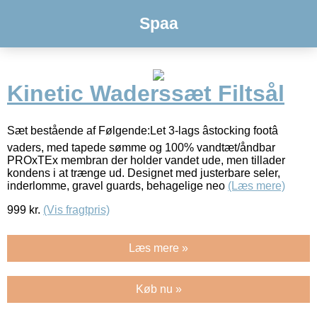
Spaa
Kinetic Waderssæt Filtsål
Sæt bestående af Følgende:Let 3-lags âstocking footâ
vaders, med tapede sømme og 100% vandtæt/åndbar
PROxTEx membran der holder vandet ude, men tillader
kondens i at trænge ud. Designet med justerbare seler,
inderlomme, gravel guards, behagelige neo
(Læs mere)
999
kr.
(Vis fragtpris)
Læs mere »
Køb nu »