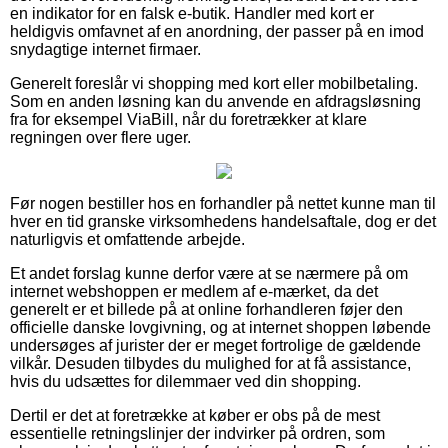
en indikator for en falsk e-butik. Handler med kort er
heldigvis omfavnet af en anordning, der passer på en imod
snydagtige internet firmaer.
Generelt foreslår vi shopping med kort eller mobilbetaling.
Som en anden løsning kan du anvende en afdragsløsning
fra for eksempel ViaBill, når du foretrækker at klare
regningen over flere uger.
Før nogen bestiller hos en forhandler på nettet kunne man til
hver en tid granske virksomhedens handelsaftale, dog er det
naturligvis et omfattende arbejde.
Et andet forslag kunne derfor være at se nærmere på om
internet webshoppen er medlem af e-mærket, da det
generelt er et billede på at online forhandleren føjer den
officielle danske lovgivning, og at internet shoppen løbende
undersøges af jurister der er meget fortrolige de gældende
vilkår. Desuden tilbydes du mulighed for at få assistance,
hvis du udsættes for dilemmaer ved din shopping.
Dertil er det at foretrække at køber er obs på de mest
essentielle retningslinjer der indvirker på ordren, som