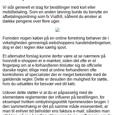
Vi slår generelt et slag for bestillinger med kort eller
mobilbetaling. Som en anden løsning burde du benytte en
afbetalingsordning som fx ViaBill, såfremt du ønsker at
dække pengene over flere uger.
Forinden nogen køber på en online forretning behøver de i
virkeligheden gennemgå webshoppens handelsbetingelser,
dog er det i reglen ikke særlig sjovt.
Et alternativt forslag kunne derfor være at se nærmere på
hvorvidt e-shoppen er e-mærket, siden det ofte er et
fingerpeg om at e-forhandleren tilslutter sig de officielle
danske regler, tillige med at online forhandleren ofte
kontrolleres af specialister der er meget bekendte med de
gældende regler. Dette er desuden din mulighed for støtte,
hvis du udsættes for besvær ved dit køb.
Udover dette støtter vi at du er påpasselig med de
elementære reglementer der influerer på bestillingen, for
eksempel hvilken ombytningspolitik hjemmesiden bruger. I
den sammenhæng er det på samme måde essesentielt, at
man til enhver tid beholder ens faktura e-mail, således man