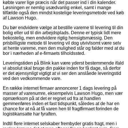
købte varer lige præcis når det passer ind i din kalender.
Løsningen er nemlig usædvanlig enkel, samt i mange
tilfælde også den mindst kostelige leveringsmetode ved køb
af Lawson Hugo.
Du bør endvidere vælge at bestille varerne til levering til din
bolig eller ud til din arbejdsplads. Denne er typisk lidt mere
bekostelig, men endvidere rigtig hensigtsmæssig. Den
prisbilligste metode til levering vil dog utvivlsomt være selv
at hente varerne, men den mulighed står og falder med at du
bor i nærheden af e-firmaets tilholdssted.
Leveringstiden på Blink kan være yderst bestemmende ifald
vi absolut skal bruge din pakke inden for få dage, så derfor
er det øjensynligt vigtigt at vi ser den anslåede leveringstid
ved den vedkommende vare.
En række internet firmaer annoncerer 1 dags levering på
masser af varenumre, eksempelvis Lawson Hugo, men vær
opmærksom på at det er regnet ud fra at handlen
gemmenføres inden et fast tidspunkt, således at de har en
chance for at nå at få varen hen til fragtfirmaet forinden de
logistikansatte har fyraften.
Indtil flere internet selskaber frembyder gratis fragt, men i