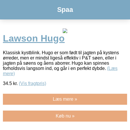
Spaa
Lawson Hugo
Klassisk kystblink. Hugo er som født til jagten på kystens
ørreder, men er mindst ligeså effektiv i P&T søen, eller i
jagten på søens og åens aborrer. Hugo kan spinnes
forholdsvis langsom ind, og går i en perfekt dybde.
(Læs
mere)
34.5
kr.
(Vis fragtpris)
Læs mere »
Køb nu »