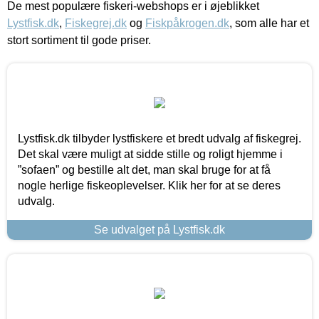
De mest populære fiskeri-webshops er i øjeblikket
Lystfisk.dk
,
Fiskegrej.dk
og
Fiskpåkrogen.dk
, som alle har et
stort sortiment til gode priser.
Lystfisk.dk tilbyder lystfiskere et bredt udvalg af fiskegrej.
Det skal være muligt at sidde stille og roligt hjemme i
”sofaen” og bestille alt det, man skal bruge for at få
nogle herlige fiskeoplevelser. Klik her for at se deres
udvalg.
Se udvalget på Lystfisk.dk