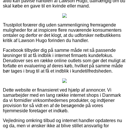
altid kan påvise handlen af Lawson Hugo, uafhængig om du
skal købe en gave til en kvinde eller mand.
Trustpilot forærer dig uden sammenligning fremragende
muligheder for at inspicere flere nuværende konsumenters
omtaler og derfor er det klogt, at du udforsker netbutikkens
kritik af Lawson Hugo forinden du handler.
Facebook tilbyder dig på samme måde ret så passende
løsninger til at få indblik i internet firmaets kundefokus.
Derudover ses en række online outlets som gør det muligt at
forfatte en evaluering af deres køb, hvilket på samme måde
bør tages i brug til at få et indblik i kundetilfredsheden.
Dette website er finansieret ved hjælp af annoncer. Vi
samarbejder med en lang række internet shops i Danmark
da vi formidler virksomhedernes produkter, og indtjener
provision for så vidt en af de besøgende på vores
hjemmeside foretager et indkøb.
Vejledning omkring tilbud og internet handler opdateres nu
og da, men vi ønsker ikke at blive stillet ansvarlig for