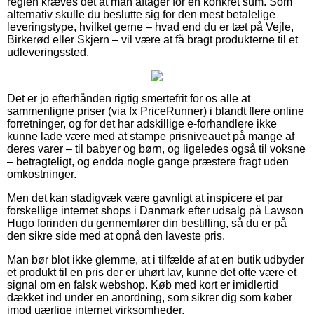
reglen kræves det at man aftager for en konkret sum. Som
alternativ skulle du beslutte sig for den mest betalelige
leveringstype, hvilket gerne – hvad end du er tæt på Vejle,
Birkerød eller Skjern – vil være at få bragt produkterne til et
udleveringssted.
Det er jo efterhånden rigtig smertefrit for os alle at
sammenligne priser (via fx PriceRunner) i blandt flere online
forretninger, og for det har adskillige e-forhandlere ikke
kunne lade være med at stampe prisniveauet på mange af
deres varer – til babyer og børn, og ligeledes også til voksne
– betragteligt, og endda nogle gange præstere fragt uden
omkostninger.
Men det kan stadigvæk være gavnligt at inspicere et par
forskellige internet shops i Danmark efter udsalg på Lawson
Hugo forinden du gennemfører din bestilling, så du er på
den sikre side med at opnå den laveste pris.
Man bør blot ikke glemme, at i tilfælde af at en butik udbyder
et produkt til en pris der er uhørt lav, kunne det ofte være et
signal om en falsk webshop. Køb med kort er imidlertid
dækket ind under en anordning, som sikrer dig som køber
imod uærlige internet virksomheder.