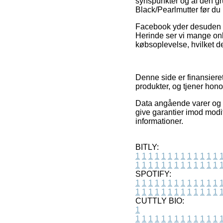
synspunkter og af den gru
Black/Pearlmutter før du 
Facebook yder desuden ud
Herinde ser vi mange onl
købsoplevelse, hvilket d
Denne side er finansiere
produkter, og tjener hono
Data angående varer og s
give garantier imod modi
informationer.
BITLY:
1
1
1
1
1
1
1
1
1
1
1
1
1
1
1
1
1
1
1
1
1
1
1
1
1
1
SPOTIFY:
1
1
1
1
1
1
1
1
1
1
1
1
1
1
1
1
1
1
1
1
1
1
1
1
1
1
CUTTLY BIO:
1
1
1
1
1
1
1
1
1
1
1
1
1
1