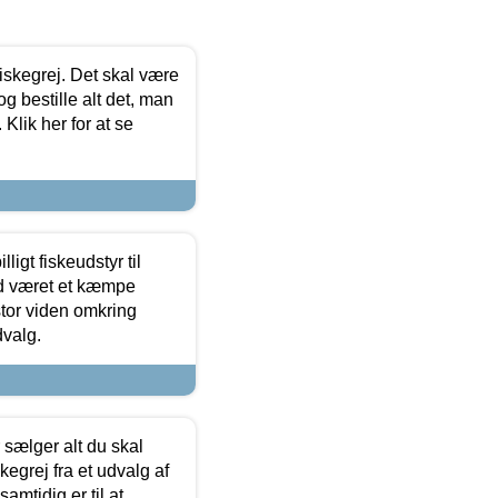
 fiskegrej. Det skal være
og bestille alt det, man
 Klik her for at se
ligt fiskeudstyr til
tid været et kæmpe
stor viden omkring
dvalg.
sælger alt du skal
skegrej fra et udvalg af
samtidig er til at