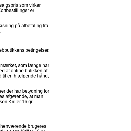
 salgspris som virker
rtbestillinger er
øsning på afbetaling fra
.
 webbutikkens betingelser,
e-mærket, som længe har
ed at online butikken af
d til en hjælpende hånd,
r der har betydning for
edes afgørende, at man
on Kriller 16 gr.-
forhenværende brugeres