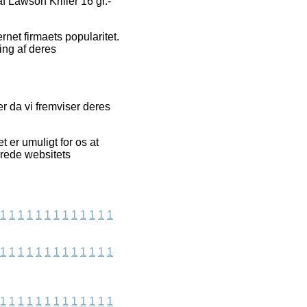
f Lawson Kriller 16 gr.-
net firmaets popularitet.
ing af deres
r da vi fremviser deres
er umuligt for os at
erede websitets
1
1
1
1
1
1
1
1
1
1
1
1
1
1
1
1
1
1
1
1
1
1
1
1
1
1
1
1
1
1
1
1
1
1
1
1
1
1
1