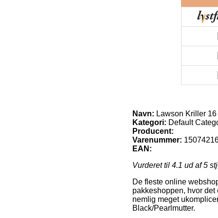
Navn:
Lawson Kriller 16 
Kategori:
Default Categ
Producent:
Varenummer:
1507421
EAN:
Vurderet til
4.1
ud af 5 st
De fleste online webshops
pakkeshoppen, hvor det e
nemlig meget ukomplicere
Black/Pearlmutter.