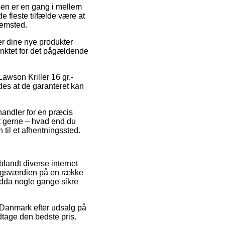
typen er en gang i mellem
de fleste tilfælde være at
jemsted.
r dine nye produkter
nktet for det pågældende
Lawson Kriller 16 gr.-
edes at de garanteret kan
handler for en præcis
t gerne – hvad end du
n til et afhentningssted.
landt diverse internet
salgsværdien på en række
endda nogle gange sikre
i Danmark efter udsalg på
dtage den bedste pris.