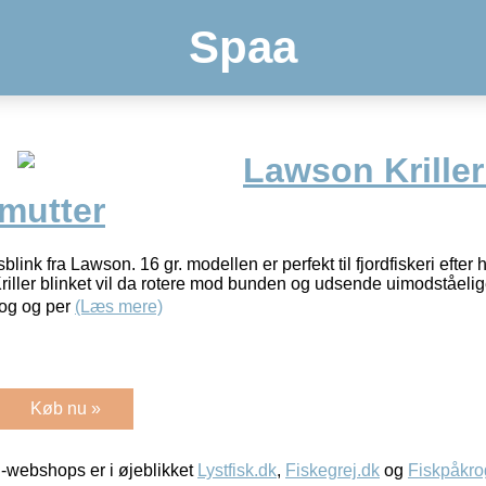
Spaa
Lawson Kriller 
lmutter
 fra Lawson. 16 gr. modellen er perfekt til fjordfiskeri efter h
Kriller blinket vil da rotere mod bunden og udsende uimodståeli
rog og per
(Læs mere)
Køb nu »
-webshops er i øjeblikket
Lystfisk.dk
,
Fiskegrej.dk
og
Fiskpåkro