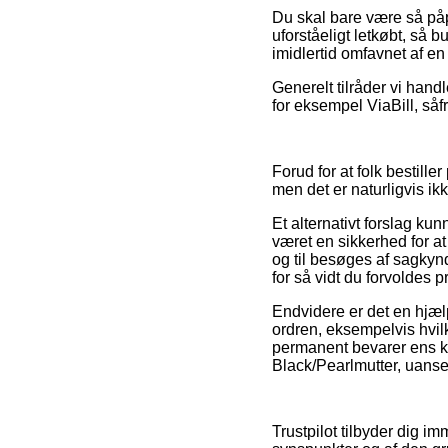
Du skal bare være så påpa
uforståeligt letkøbt, så 
imidlertid omfavnet af en
Generelt tilråder vi hand
for eksempel ViaBill, så
Forud for at folk bestille
men det er naturligvis ik
Et alternativt forslag k
været en sikkerhed for at
og til besøges af sagkyn
for så vidt du forvoldes p
Endvidere er det en hjæl
ordren, eksempelvis hvilk
permanent bevarer ens kvi
Black/Pearlmutter, uanse
Trustpilot tilbyder dig