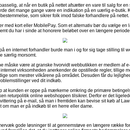
sselig, at når en butik på nettet afsætter en vare til salg for en
burde det mange gange være en indikation på en uærlig e-butik. Ko
 bestemmelse, som sikrer folk imod falske forhandlere på nettet.
ler med kort eller MobilePay. Som et alternativ bør du vælge en l
fremt du har i sinde at honorere beløbet over en længere periode
r på en internet forhandler burde man i og for sig tage stilling til
ke særlig morsomt.
unne måske være at granske hvorvidt webbutikken er medlem af 
 internet virksomheden anerkender de opstillede regler, tillige m
dige som mestrer vilkårene på området. Desuden får du lejlighe
roblemstillinger ved dit indkøb.
p at kunden er oppe på mærkerne omkring de primære betingelse
en returpolitik online webshoppen tilsikrer. Derfor er det ligel
ttering på e-mail, så man i fremtiden kan bevise sit køb af Laws
t om man er på indkøb til en herre eller dame.
 immervæk gode løsninger til at gennemstøve en længere række 