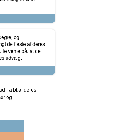
kegrej og
angt de fleste af deres
ulle vente på, at de
res udvalg.
 fra bl.a. deres
mer og