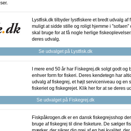
iser.
Lystfisk.dk tilbyder lystfiskere et bredt udvalg af
muligt at sidde stille og roligt hjemme i ”sofaen” 
skal bruge for at få nogle herlige fiskeoplevelser.
deres udvalg.
Se udvalget på Lystfisk.dk
I mere end 50 år har Fiskegrej.dk solgt godt og bil
enhver form for fiskeri. Deres kendetegn har al
udvalg af fiskegrej, et højt serviceniveau og en 
fiskeriet og fiskegrejet. Klik her for at se deres u
Se udvalget på Fiskegrej.dk
Fiskpåkrogen.dk er en dansk fiskegrejsshop der 
bruge af fiskegrej til dine fisketure. De sælger fi
mærker, der sikrer dig grej af en høj kvalitet, der 