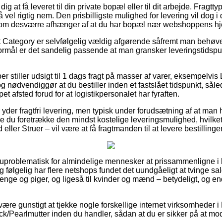
g at få leveret til din private bopæl eller til dit arbejde. Fragt
 vel rigtig nem. Den prisbilligste mulighed for levering vil dog i 
som desværre afhænger af at du har bopæl nær webshoppens h
 Category er selvfølgelig vældig afgørende såfremt man behøve
rmål er det sandelig passende at man gransker leveringstidspu
r stiller udsigt til 1 dags fragt på masser af varer, eksempelvis 
g nødvendiggør at du bestiller inden et fastslået tidspunkt, sål
et afsted forud for at logistikpersonalet har fyraften.
yder fragtfri levering, men typisk under forudsætning af at man 
e du foretrække den mindst kostelige leveringsmulighed, hvilke
eller Struer – vil være at få fragtmanden til at levere bestillinge
g uproblematisk for almindelige mennesker at prissammenligne i b
g følgelig har flere netshops fundet det uundgåeligt at tvinge 
drenge og piger, og ligeså til kvinder og mænd – betydeligt, og 
 være gunstigt at tjekke nogle forskellige internet virksomheder 
ack/Pearlmutter inden du handler, sådan at du er sikker på at mo