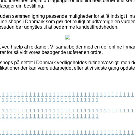
nd foreslåes det, at du iagttager online firmaets bedømmelser a
lægger din bestilling.
en sammenligning passende muligheder for at få indsigt i inter
ine shops i Danmark som gør det muligt at udfærdige en vurder
esuden bør udnyttes til at bedømme kundetilfredsheden.
t ved hjælp af reklamer. Vi samarbejder med en del online firmae
rar for så vidt vores besøgende udfører en ordre.
hops på nettet i Danmark vedligeholdes rutinemæssigt, men det 
fikationer der kan være udarbejdet efter at vi sidste gang opdat
1
1
1
1
1
1
1
1
1
1
1
1
1
1
1
1
1
1
1
1
1
1
1
1
1
1
1
1
1
1
1
1
1
1
1
1
1
1
1
1
1
1
1
1
1
1
1
1
1
1
1
1
1
1
1
1
1
1
1
1
1
1
1
1
1
1
1
1
1
1
1
1
1
1
1
1
1
1
1
1
1
1
1
1
1
1
1
1
1
1
1
1
1
1
1
1
1
1
1
1
1
1
1
1
1
1
1
1
1
1
1
1
1
1
1
1
1
1
1
1
1
1
1
1
1
1
1
1
1
1
1
1
1
1
1
1
1
1
1
1
1
1
1
1
1
1
1
1
1
1
1
1
1
1
1
1
1