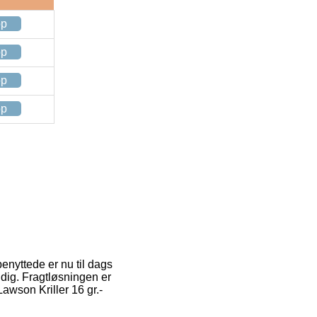
op
op
op
op
enyttede er nu til dags
dig. Fragtløsningen er
awson Kriller 16 gr.-