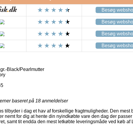
Besøg websh
Besøg websh
Besøg websh
Besøg websh
gr.-Black/Pearlmutter
ory
65
jerner baseret på
18
anmeldelser
 tilbyder i dag et hav af forskellige fragtmuligheder. Den mest b
r nemt for dig at hente din nyindkøbte vare den dag der passer 
t, samt tit endda den mest letkøbte leveringsmåde ved køb af L