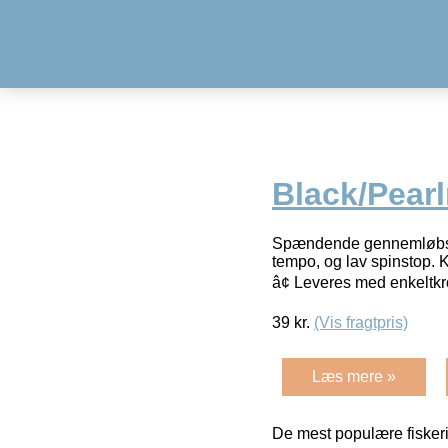
Black/Pear
Spændende gennemløbsblink
tempo, og lav spinstop. 
â¢ Leveres med enkeltk
39
kr.
(Vis fragtpris)
Læs mere »
De mest populære fiskeri