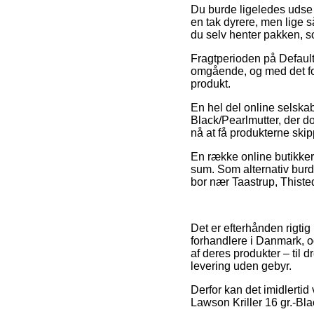
Du burde ligeledes udse di
en tak dyrere, men lige så
du selv henter pakken, 
Fragtperioden på Default
omgående, og med det fo
produkt.
En hel del online selskabe
Black/Pearlmutter, der do
nå at få produkterne skipp
En række online butikker 
sum. Som alternativ burd
bor nær Taastrup, Thisted 
Det er efterhånden rigti
forhandlere i Danmark, o
af deres produkter – til 
levering uden gebyr.
Derfor kan det imidlertid
Lawson Kriller 16 gr.-Bl