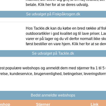
betale. Klik her for at se deres udvalg.
Se udvalget på Fiskpåkrogen.dk
Hos Tackle.dk kan du købe en bred række af fis
outdoorartikler i god kvalitet og til lave priser. L
varer er på lager og du vil derfor normalt ikke sk
først bestiller en vare hjem. Klik her for at se de
Se udvalget på Tackle.dk
t populære webshops og anmeldt dem med stjerner fra 1 til 5 ud
rrelse, kundeservice, brugervenlighed, betingelser, leveringsfor
Bedst anmeldte webshops
bshop
Stjerner
Link