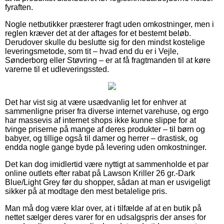
fyraften.
Nogle netbutikker præsterer fragt uden omkostninger, men i
reglen kræver det at der aftages for et bestemt beløb.
Derudover skulle du beslutte sig for den mindst kostelige
leveringsmetode, som tit – hvad end du er i Vejle,
Sønderborg eller Støvring – er at få fragtmanden til at køre
varerne til et udleveringssted.
Det har vist sig at være usædvanlig let for enhver at
sammenligne priser fra diverse internet varehuse, og ergo
har massevis af internet shops ikke kunne slippe for at
tvinge priserne på mange af deres produkter – til børn og
babyer, og tillige også til damer og herrer – drastisk, og
endda nogle gange byde på levering uden omkostninger.
Det kan dog imidlertid være nyttigt at sammenholde et par
online outlets efter rabat på Lawson Kriller 26 gr.-Dark
Blue/Light Grey før du shopper, sådan at man er usvigeligt
sikker på at modtage den mest betalelige pris.
Man må dog være klar over, at i tilfælde af at en butik på
nettet sælger deres varer for en udsalgspris der anses for