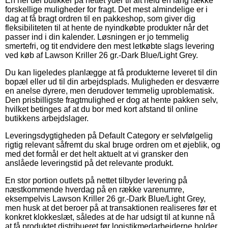
En hel del butikker på nettet yder til alt held en lang række
forskellige muligheder for fragt. Det mest almindelige er i
dag at få bragt ordren til en pakkeshop, som giver dig
fleksibiliteten til at hente de nyindkøbte produkter når det
passer ind i din kalender. Løsningen er jo temmelig
smertefri, og tit endvidere den mest letkøbte slags levering
ved køb af Lawson Kriller 26 gr.-Dark Blue/Light Grey.
Du kan ligeledes planlægge at få produkterne leveret til din
bopæl eller ud til din arbejdsplads. Muligheden er desværre
en anelse dyrere, men derudover temmelig uproblematisk.
Den prisbilligste fragtmulighed er dog at hente pakken selv,
hvilket betinges af at du bor med kort afstand til online
butikkens arbejdslager.
Leveringsdygtigheden på Default Category er selvfølgelig
rigtig relevant såfremt du skal bruge ordren om et øjeblik, og
med det formål er det helt aktuelt at vi gransker den
anslåede leveringstid på det relevante produkt.
En stor portion outlets på nettet tilbyder levering på
næstkommende hverdag på en række varenumre,
eksempelvis Lawson Kriller 26 gr.-Dark Blue/Light Grey,
men husk at det beroer på at transaktionen realiseres før et
konkret klokkeslæt, således at de har udsigt til at kunne nå
at få produktet distribueret før logistikmedarbejderne holder