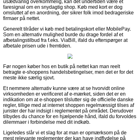
usædvanlig overkommelig, kan det undertiden være et
faresignal om en snydagtig shop. Køb med kort er dog
omsluttet af en anordning, der sikrer folk imod bedrageriske
firmaer på nettet.
Generelt tilråder vi køb med betalingskort eller MobilePay.
Som en alternativ mulighed burde du drage fordel af et
afbetalingstilbud fra f.eks. ViaBill, ifald du efterspørger at
afbetale prisen ude i fremtiden.
Før nogen køber hos en butik på nettet kan man reelt
betragte e-shoppens handelsbetingelser, men det er for det
meste ikke særlig sjovt.
Et nemmere alternativ kunne være at se hvorvidt online
virksomheden er verificeret af e-mærket, siden det er en
indikation om at e-shoppen tilslutter sig de officielle danske
regler, tillige med at internet shoppen regelmæssigt tilses af
jurister der har indsigt i reglementet på området. Derudover
tilbydes du chance for en hjælpende hånd, ifald du forvoldes
dilemmaer i forbindelse med dit indkøb.
Ligeledes slår vi et slag for at man er opmærksom på de
mest relevante reglementer der kan have indflydelse på