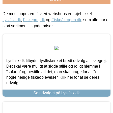
De mest populære fiskeri-webshops er i øjeblikket
Lystfisk.dk
,
Fiskegrej.dk
og
Fiskpåkrogen.dk
, som alle har et
stort sortiment til gode priser.
Lystfisk.dk tilbyder lystfiskere et bredt udvalg af fiskegrej.
Det skal være muligt at sidde stille og roligt hjemme i
”sofaen” og bestille alt det, man skal bruge for at få
nogle herlige fiskeoplevelser. Klik her for at se deres
udvalg.
Se udvalget på Lystfisk.dk