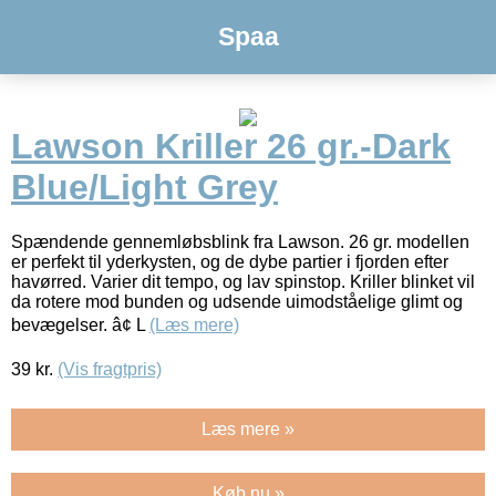
Spaa
Lawson Kriller 26 gr.-Dark
Blue/Light Grey
Spændende gennemløbsblink fra Lawson. 26 gr. modellen
er perfekt til yderkysten, og de dybe partier i fjorden efter
havørred. Varier dit tempo, og lav spinstop. Kriller blinket vil
da rotere mod bunden og udsende uimodståelige glimt og
bevægelser. â¢ L
(Læs mere)
39
kr.
(Vis fragtpris)
Læs mere »
Køb nu »