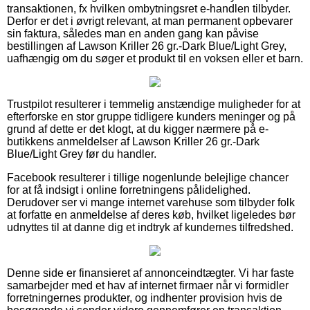
transaktionen, fx hvilken ombytningsret e-handlen tilbyder.
Derfor er det i øvrigt relevant, at man permanent opbevarer
sin faktura, således man en anden gang kan påvise
bestillingen af Lawson Kriller 26 gr.-Dark Blue/Light Grey,
uafhængig om du søger et produkt til en voksen eller et barn.
Trustpilot resulterer i temmelig anstændige muligheder for at
efterforske en stor gruppe tidligere kunders meninger og på
grund af dette er det klogt, at du kigger nærmere på e-
butikkens anmeldelser af Lawson Kriller 26 gr.-Dark
Blue/Light Grey før du handler.
Facebook resulterer i tillige nogenlunde belejlige chancer
for at få indsigt i online forretningens pålidelighed.
Derudover ser vi mange internet varehuse som tilbyder folk
at forfatte en anmeldelse af deres køb, hvilket ligeledes bør
udnyttes til at danne dig et indtryk af kundernes tilfredshed.
Denne side er finansieret af annonceindtægter. Vi har faste
samarbejder med et hav af internet firmaer når vi formidler
forretningernes produkter, og indhenter provision hvis de