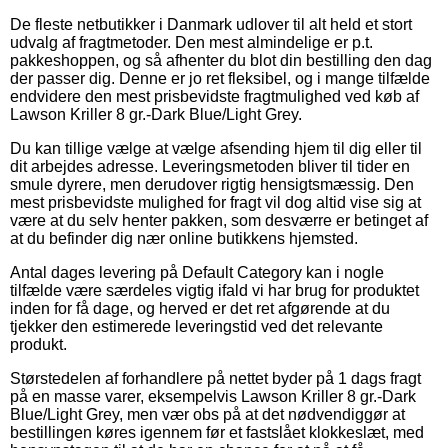
De fleste netbutikker i Danmark udlover til alt held et stort
udvalg af fragtmetoder. Den mest almindelige er p.t.
pakkeshoppen, og så afhenter du blot din bestilling den dag
der passer dig. Denne er jo ret fleksibel, og i mange tilfælde
endvidere den mest prisbevidste fragtmulighed ved køb af
Lawson Kriller 8 gr.-Dark Blue/Light Grey.
Du kan tillige vælge at vælge afsending hjem til dig eller til
dit arbejdes adresse. Leveringsmetoden bliver til tider en
smule dyrere, men derudover rigtig hensigtsmæssig. Den
mest prisbevidste mulighed for fragt vil dog altid vise sig at
være at du selv henter pakken, som desværre er betinget af
at du befinder dig nær online butikkens hjemsted.
Antal dages levering på Default Category kan i nogle
tilfælde være særdeles vigtig ifald vi har brug for produktet
inden for få dage, og herved er det ret afgørende at du
tjekker den estimerede leveringstid ved det relevante
produkt.
Størstedelen af forhandlere på nettet byder på 1 dags fragt
på en masse varer, eksempelvis Lawson Kriller 8 gr.-Dark
Blue/Light Grey, men vær obs på at det nødvendiggør at
bestillingen køres igennem før et fastslået klokkeslæt, med