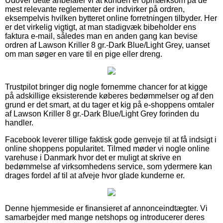
Udover dette anbefaler vi at kunden er opmærksom på de
mest relevante reglementer der indvirker på ordren,
eksempelvis hvilken bytteret online forretningen tilbyder. Her
er det virkelig vigtigt, at man stadigvæk bibeholder ens
faktura e-mail, således man en anden gang kan bevise
ordren af Lawson Kriller 8 gr.-Dark Blue/Light Grey, uanset
om man søger en vare til en pige eller dreng.
Trustpilot bringer dig nogle fornemme chancer for at kigge
på adskillige eksisterende køberes bedømmelser og af den
grund er det smart, at du tager et kig på e-shoppens omtaler
af Lawson Kriller 8 gr.-Dark Blue/Light Grey forinden du
handler.
Facebook leverer tillige faktisk gode genveje til at få indsigt i
online shoppens popularitet. Tilmed møder vi nogle online
varehuse i Danmark hvor det er muligt at skrive en
bedømmelse af virksomhedens service, som ydermere kan
drages fordel af til at afveje hvor glade kunderne er.
Denne hjemmeside er finansieret af annonceindtægter. Vi
samarbejder med mange netshops og introducerer deres