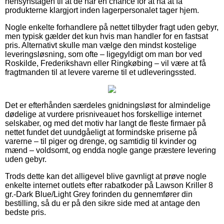
hensynstagen til at de har en chance for at nå at få
produkterne klargjort inden lagerpersonalet tager hjem.
Nogle enkelte forhandlere på nettet tilbyder fragt uden gebyr,
men typisk gælder det kun hvis man handler for en fastsat
pris. Alternativt skulle man vælge den mindst kostelige
leveringsløsning, som ofte – ligegyldigt om man bor ved
Roskilde, Frederikshavn eller Ringkøbing – vil være at få
fragtmanden til at levere varerne til et udleveringssted.
Det er efterhånden særdeles gnidningsløst for almindelige
dødelige at vurdere prisniveauet hos forskellige internet
selskaber, og med det motiv har langt de fleste firmaer på
nettet fundet det uundgåeligt at formindske priserne på
varerne – til piger og drenge, og samtidig til kvinder og
mænd – voldsomt, og endda nogle gange præstere levering
uden gebyr.
Trods dette kan det alligevel blive gavnligt at prøve nogle
enkelte internet outlets efter rabatkoder på Lawson Kriller 8
gr.-Dark Blue/Light Grey forinden du gennemfører din
bestilling, så du er på den sikre side med at antage den
bedste pris.