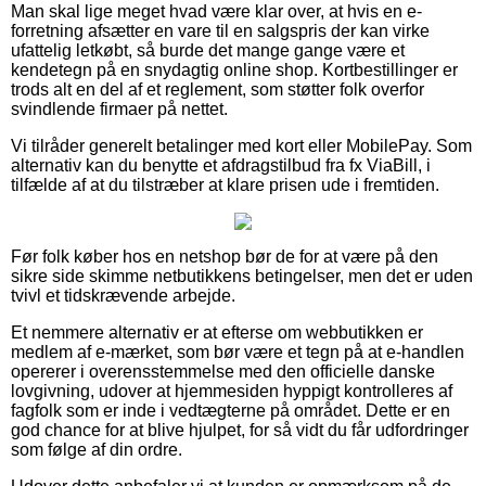
Man skal lige meget hvad være klar over, at hvis en e-
forretning afsætter en vare til en salgspris der kan virke
ufattelig letkøbt, så burde det mange gange være et
kendetegn på en snydagtig online shop. Kortbestillinger er
trods alt en del af et reglement, som støtter folk overfor
svindlende firmaer på nettet.
Vi tilråder generelt betalinger med kort eller MobilePay. Som
alternativ kan du benytte et afdragstilbud fra fx ViaBill, i
tilfælde af at du tilstræber at klare prisen ude i fremtiden.
Før folk køber hos en netshop bør de for at være på den
sikre side skimme netbutikkens betingelser, men det er uden
tvivl et tidskrævende arbejde.
Et nemmere alternativ er at efterse om webbutikken er
medlem af e-mærket, som bør være et tegn på at e-handlen
opererer i overensstemmelse med den officielle danske
lovgivning, udover at hjemmesiden hyppigt kontrolleres af
fagfolk som er inde i vedtægterne på området. Dette er en
god chance for at blive hjulpet, for så vidt du får udfordringer
som følge af din ordre.