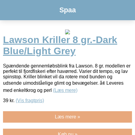
Spaa
Lawson Kriller 8 gr.-Dark
Blue/Light Grey
Spændende gennemløbsblink fra Lawson. 8 gr. modellen er
perfekt til fjordfiskeri efter havørred. Varier dit tempo, og lav
spinstop. Kriller blinket vil da rotere mod bunden og
udsende uimodståelige glimt og bevægelser. â¢ Leveres
med enkeltkrog og perl
(Læs mere)
39
kr.
(Vis fragtpris)
Læs mere »
Køb nu »