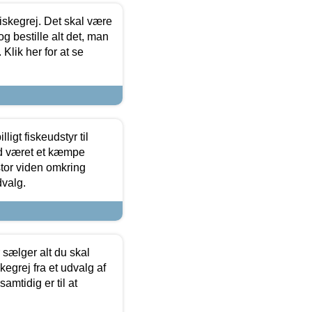
 fiskegrej. Det skal være
og bestille alt det, man
 Klik her for at se
ligt fiskeudstyr til
tid været et kæmpe
stor viden omkring
dvalg.
sælger alt du skal
skegrej fra et udvalg af
samtidig er til at