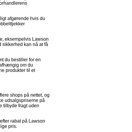
-forhandlerens
igt afgørende hvis du
bbelttjekker
mre, eksempelvis Lawson
d sikkerhed kan nå at få
t du bestiller for en
– uafhængig om du
e produkter til et
flere shops på nettet, og
nke udsalgspriserne på
e tilbyde fragt uden
 efter rabat på Lawson
ige pris.