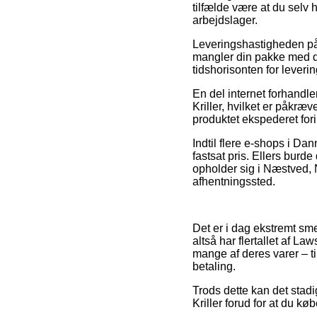
tilfælde være at du selv 
arbejdslager.
Leveringshastigheden på
mangler din pakke med de
tidshorisonten for lever
En del internet forhand
Kriller, hvilket er påkræ
produktet ekspederet fori
Indtil flere e-shops i Da
fastsat pris. Ellers burd
opholder sig i Næstved, Ny
afhentningssted.
Det er i dag ekstremt sme
altså har flertallet af L
mange af deres varer – ti
betaling.
Trods dette kan det stad
Kriller forud for at du kø