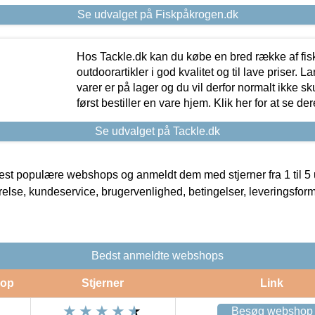
Se udvalget på Fiskpåkrogen.dk
Hos Tackle.dk kan du købe en bred række af fis
outdoorartikler i god kvalitet og til lave priser. L
varer er på lager og du vil derfor normalt ikke sk
først bestiller en vare hjem. Klik her for at se de
Se udvalget på Tackle.dk
t populære webshops og anmeldt dem med stjerner fra 1 til 5 ud
rrelse, kundeservice, brugervenlighed, betingelser, leveringsfor
Bedst anmeldte webshops
op
Stjerner
Link
Besøg webshop