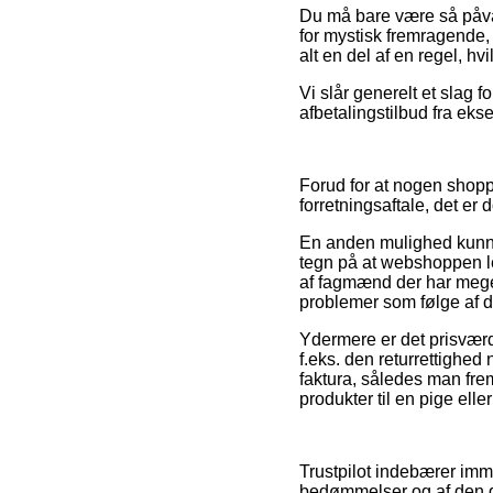
Du må bare være så påvagt
for mystisk fremragende, 
alt en del af en regel, hv
Vi slår generelt et slag 
afbetalingstilbud fra ekse
Forud for at nogen shopp
forretningsaftale, det er 
En anden mulighed kunne 
tegn på at webshoppen l
af fagmænd der har meget 
problemer som følge af d
Ydermere er det prisværd
f.eks. den returrettighed 
faktura, således man fre
produkter til en pige elle
Trustpilot indebærer im
bedømmelser og af den 