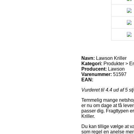
Navn:
Lawson Kriller
Kategori:
Produkter > E
Producent:
Lawson
Varenummer:
51597
EAN:
Vurderet til
4.4
ud af 5 st
Temmelig mange netshops
er nu om dage at få leveret
passer dig. Fragttypen er
Kriller.
Du kan tillige vælge at væ
som regel en anelse mere 