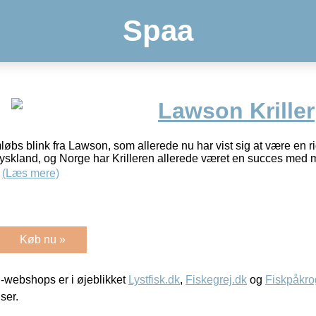
Spaa
Lawson Kriller
øbs blink fra Lawson, som allerede nu har vist sig at være en rigt
yskland, og Norge har Krilleren allerede været en succes med 
e
(Læs mere)
Køb nu »
-webshops er i øjeblikket
Lystfisk.dk
,
Fiskegrej.dk
og
Fiskpåkro
iser.