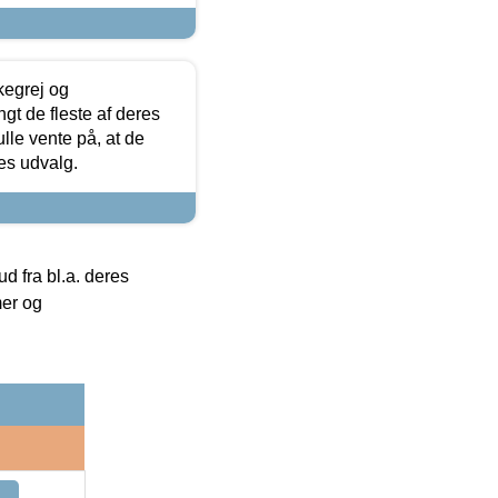
kegrej og
angt de fleste af deres
ulle vente på, at de
res udvalg.
 fra bl.a. deres
mer og