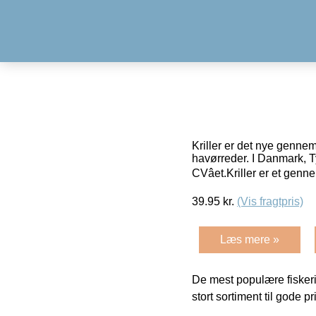
Kriller er det nye genneml
havørreder. I Danmark, T
CVâet.Kriller er et genn
39.95
kr.
(Vis fragtpris)
Læs mere »
De mest populære fiskeri
stort sortiment til gode pr