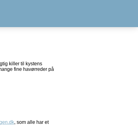
ig killer til kystens
mange fine havørreder på
gen.dk
, som alle har et