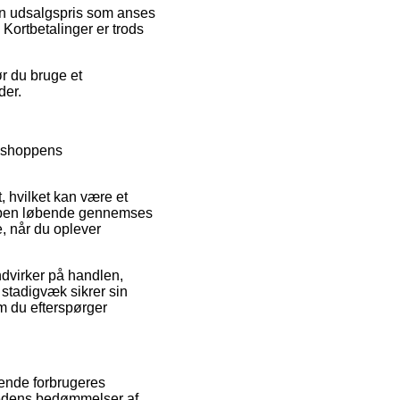
 en udsalgspris som anses
Kortbetalinger er trods
ør du bruge et
der.
ebshoppens
, hvilket kan være et
hoppen løbende gennemses
e, når du oplever
ndvirker på handlen,
n stadigvæk sikrer sin
m du efterspørger
rende forbrugeres
hedens bedømmelser af