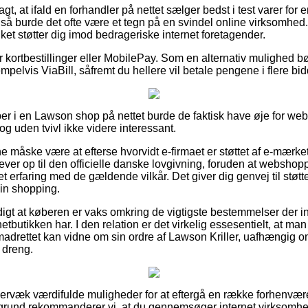
, at ifald en forhandler på nettet sælger bedst i test varer for
så burde det ofte være et tegn på en svindel online virksomhed. 
ilket støtter dig imod bedrageriske internet foretagender.
for kortbestillinger eller MobilePay. Som en alternativ mulighed b
mpelvis ViaBill, såfremt du hellere vil betale pengene i flere bid
er i en Lawson shop på nettet burde de faktisk have øje for w
dog uden tvivl ikke videre interessant.
måske være at efterse hvorvidt e-firmaet er støttet af e-mærket
ever op til den officielle danske lovgivning, foruden at webs
erfaring med de gældende vilkår. Det giver dig genvej til støtt
in shopping.
igt at køberen er vaks omkring de vigtigste bestemmelser der i
netbutikken har. I den relation er det virkelig essesentielt, at ma
madrettet kan vidne om sin ordre af Lawson Kriller, uafhængig o
r dreng.
mervæk værdifulde muligheder for at eftergå en række forhenvæ
grund rekommanderer vi, at du gennemsøger internet virksom