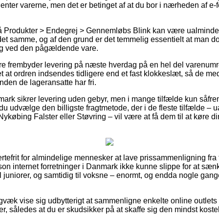
henter varerne, men det er betinget af at du bor i nærheden af e
 Produkter > Endegrej > Gennemløbs Blink kan være ualmindel
t samme, og af den grund er det temmelig essentielt at man do
ing ved den pågældende vare.
lere frembyder levering på næste hverdag på en hel del varenu
vet at ordren indsendes tidligere end et fast klokkeslæt, så de me
nden de lageransatte har fri.
nmark sikrer levering uden gebyr, men i mange tilfælde kun såfrem
e du udvælge den billigste fragtmetode, der i de fleste tilfælde 
købing Falster eller Støvring – vil være at få dem til at køre din
rtefrit for almindelige mennesker at lave prissammenligning fra 
awson internet forretninger i Danmark ikke kunne slippe for at sæ
l juniorer, og samtidig til voksne – enormt, og endda nogle gang
igvæk vise sig udbytterigt at sammenligne enkelte online outlets
ber, således at du er skudsikker på at skaffe sig den mindst kostel