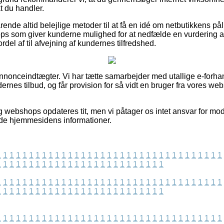
t du handler.
rende altid belejlige metoder til at få en idé om netbutikkens p
ps som giver kunderne mulighed for at nedfælde en vurdering a
rdel af til afvejning af kundernes tilfredshed.
annonceindtægter. Vi har tætte samarbejder med utallige e-forhan
rnes tilbud, og får provision for så vidt en bruger fra vores we
 webshops opdateres tit, men vi påtager os intet ansvar for modi
ede hjemmesidens informationer.
1
1
1
1
1
1
1
1
1
1
1
1
1
1
1
1
1
1
1
1
1
1
1
1
1
1
1
1
1
1
1
1
1
1
1
1
1
1
1
1
1
1
1
1
1
1
1
1
1
1
1
1
1
1
1
1
1
1
1
1
1
1
1
1
1
1
1
1
1
1
1
1
1
1
1
1
1
1
1
1
1
1
1
1
1
1
1
1
1
1
1
1
1
1
1
1
1
1
1
1
1
1
1
1
1
1
1
1
1
1
1
1
1
1
1
1
1
1
1
1
1
1
1
1
1
1
1
1
1
1
1
1
1
1
1
1
1
1
1
1
1
1
1
1
1
1
1
1
1
1
1
1
1
1
1
1
1