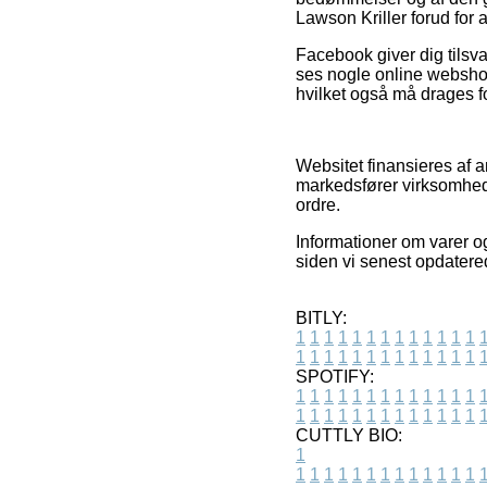
Lawson Kriller forud for a
Facebook giver dig tilsva
ses nogle online websho
hvilket også må drages fo
Websitet finansieres af 
markedsfører virksomhede
ordre.
Informationer om varer og
siden vi senest opdater
BITLY:
1
1
1
1
1
1
1
1
1
1
1
1
1
1
1
1
1
1
1
1
1
1
1
1
1
1
SPOTIFY:
1
1
1
1
1
1
1
1
1
1
1
1
1
1
1
1
1
1
1
1
1
1
1
1
1
1
CUTTLY BIO:
1
1
1
1
1
1
1
1
1
1
1
1
1
1