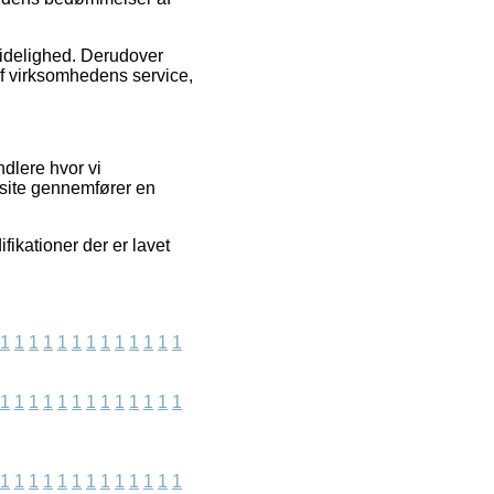
ålidelighed. Derudover
f virksomhedens service,
dlere hvor vi
bsite gennemfører en
fikationer der er lavet
1
1
1
1
1
1
1
1
1
1
1
1
1
1
1
1
1
1
1
1
1
1
1
1
1
1
1
1
1
1
1
1
1
1
1
1
1
1
1