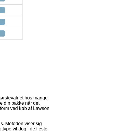
 Førstevalget hos mange
nte din pakke når det
agtform ved køb af Lawson
ads. Metoden viser sig
type vil dog i de fleste