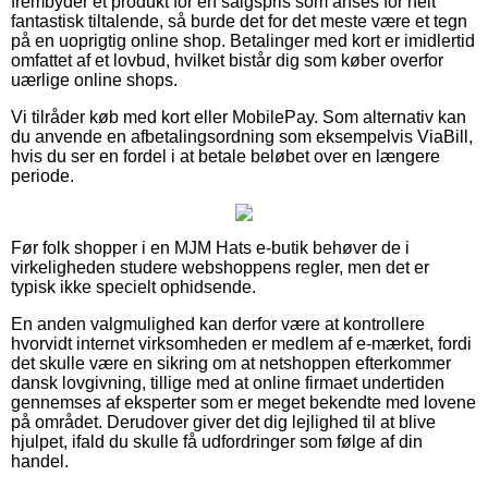
frembyder et produkt for en salgspris som anses for helt
fantastisk tiltalende, så burde det for det meste være et tegn
på en uoprigtig online shop. Betalinger med kort er imidlertid
omfattet af et lovbud, hvilket bistår dig som køber overfor
uærlige online shops.
Vi tilråder køb med kort eller MobilePay. Som alternativ kan
du anvende en afbetalingsordning som eksempelvis ViaBill,
hvis du ser en fordel i at betale beløbet over en længere
periode.
Før folk shopper i en MJM Hats e-butik behøver de i
virkeligheden studere webshoppens regler, men det er
typisk ikke specielt ophidsende.
En anden valgmulighed kan derfor være at kontrollere
hvorvidt internet virksomheden er medlem af e-mærket, fordi
det skulle være en sikring om at netshoppen efterkommer
dansk lovgivning, tillige med at online firmaet undertiden
gennemses af eksperter som er meget bekendte med lovene
på området. Derudover giver det dig lejlighed til at blive
hjulpet, ifald du skulle få udfordringer som følge af din
handel.