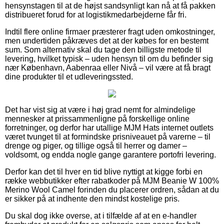
hensynstagen til at de højst sandsynligt kan nå at få pakken
distribueret forud for at logistikmedarbejderne får fri.
Indtil flere online firmaer præsterer fragt uden omkostninger,
men undertiden påkræves det at der købes for en bestemt
sum. Som alternativ skal du tage den billigste metode til
levering, hvilket typisk – uden hensyn til om du befinder sig
nær København, Aabenraa eller Nivå – vil være at få bragt
dine produkter til et udleveringssted.
Det har vist sig at være i høj grad nemt for almindelige
mennesker at prissammenligne på forskellige online
forretninger, og derfor har utallige MJM Hats internet outlets
været tvunget til at formindske prisniveauet på varerne – til
drenge og piger, og tillige også til herrer og damer –
voldsomt, og endda nogle gange garantere portofri levering.
Derfor kan det til hver en tid blive nyttigt at kigge forbi en
række webbutikker efter rabatkoder på MJM Beanie W 100%
Merino Wool Camel forinden du placerer ordren, sådan at du
er sikker på at indhente den mindst kostelige pris.
Du skal dog ikke overse, at i tilfælde af at en e-handler