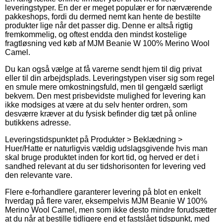
leveringstyper. En der er meget populær er for nærværende
pakkeshops, fordi du dermed nemt kan hente de bestilte
produkter lige når det passer dig. Denne er altså rigtig
fremkommelig, og oftest endda den mindst kostelige
fragtløsning ved køb af MJM Beanie W 100% Merino Wool
Camel.
Du kan også vælge at få varerne sendt hjem til dig privat
eller til din arbejdsplads. Leveringstypen viser sig som regel
en smule mere omkostningsfuld, men til gengæld særligt
bekvem. Den mest prisbevidste mulighed for levering kan
ikke modsiges at være at du selv henter ordren, som
desværre kræver at du fysisk befinder dig tæt på online
butikkens adresse.
Leveringstidspunktet på Produkter > Beklædning >
Huer/Hatte er naturligvis vældig udslagsgivende hvis man
skal bruge produktet inden for kort tid, og herved er det i
sandhed relevant at du ser tidshorisonten for levering ved
den relevante vare.
Flere e-forhandlere garanterer levering på blot en enkelt
hverdag på flere varer, eksempelvis MJM Beanie W 100%
Merino Wool Camel, men som ikke desto mindre forudsætter
at du når at bestille tidligere end et fastslået tidspunkt, med