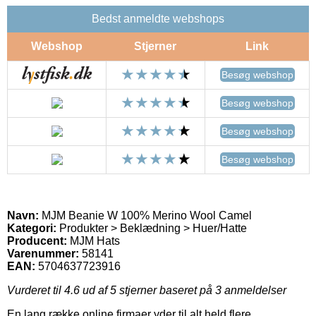
Bedst anmeldte webshops
Webshop
Stjerner
Link
Besøg webshop
Besøg webshop
Besøg webshop
Besøg webshop
Navn:
MJM Beanie W 100% Merino Wool Camel
Kategori:
Produkter > Beklædning > Huer/Hatte
Producent:
MJM Hats
Varenummer:
58141
EAN:
5704637723916
Vurderet til
4.6
ud af 5 stjerner baseret på
3
anmeldelser
En lang række online firmaer yder til alt held flere