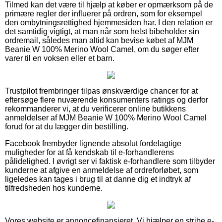
Tilmed kan det være til hjælp at køber er opmærksom på de
primære regler der influerer på ordren, som for eksempel
den ombytningsrettighed hjemmesiden har. I den relation er
det samtidig vigtigt, at man når som helst bibeholder sin
ordremail, således man altid kan bevise købet af MJM
Beanie W 100% Merino Wool Camel, om du søger efter
varer til en voksen eller et barn.
Trustpilot frembringer tilpas ønskværdige chancer for at
eftersøge flere nuværende konsumenters ratings og derfor
rekommanderer vi, at du verificerer online butikkens
anmeldelser af MJM Beanie W 100% Merino Wool Camel
forud for at du lægger din bestilling.
Facebook frembyder lignende absolut fordelagtige
muligheder for at få kendskab til e-forhandlerens
pålidelighed. I øvrigt ser vi faktisk e-forhandlere som tilbyder
kunderne at afgive en anmeldelse af ordreforløbet, som
ligeledes kan tages i brug til at danne dig et indtryk af
tilfredsheden hos kunderne.
Vores website er annoncefinansieret. Vi hjælper en stribe e-