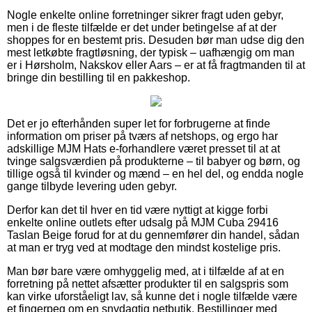
Nogle enkelte online forretninger sikrer fragt uden gebyr,
men i de fleste tilfælde er det under betingelse af at der
shoppes for en bestemt pris. Desuden bør man udse dig den
mest letkøbte fragtløsning, der typisk – uafhængig om man
er i Hørsholm, Nakskov eller Aars – er at få fragtmanden til at
bringe din bestilling til en pakkeshop.
Det er jo efterhånden super let for forbrugerne at finde
information om priser på tværs af netshops, og ergo har
adskillige MJM Hats e-forhandlere været presset til at at
tvinge salgsværdien på produkterne – til babyer og børn, og
tillige også til kvinder og mænd – en hel del, og endda nogle
gange tilbyde levering uden gebyr.
Derfor kan det til hver en tid være nyttigt at kigge forbi
enkelte online outlets efter udsalg på MJM Cuba 29416
Taslan Beige forud for at du gennemfører din handel, sådan
at man er tryg ved at modtage den mindst kostelige pris.
Man bør bare være omhyggelig med, at i tilfælde af at en
forretning på nettet afsætter produkter til en salgspris som
kan virke uforståeligt lav, så kunne det i nogle tilfælde være
et fingerpeg om en snydagtig netbutik. Bestillinger med