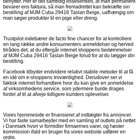
benytter. Her er det samtidig essesentielt, at man permanent
bevarer ens faktura, så man fremadrettet kan bekræfte sin
bestilling af MJM Cuba 29416 Taslan Beige, uafhængig om
man søger produkter til en pige eller dreng.
Trustpilot indebærer de facto fine chancer for at kontrollere
en lang række andre konsumenters anmeldelser og herved
tilrådes det, at du eftergår internet shoppens bedømmelser
af MJM Cuba 29416 Taslan Beige forud for at du lægger din
bestilling.
Facebook tilbyder endvidere relativt stabile metoder til at få
en idé om e-shoppens troværdighed. Derudover ser vi
faktisk internet forhandlere hvor du kan give en anmeldelse
af virksomhedens service, som ydermere burde drages
fordel af til at afveje tidligere kunders oplevelser.
Vores hjemmeside er finansieret af indtægter fra annoncer.
Vi har faste samarbejder med en samling af outlets på nettet
i Danmark hvori vi formidler firmaernes varer, og høster
kommission ifald en bruger fra vores website udfører en
ordre.