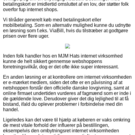
betalingskort er imidlertid omsluttet af en lov, der støtter folk
overfor fup internet shops.
Vi tilråder generelt køb med betalingskort eller
mobilbetaling. Som en alternativ mulighed kunne du udnytte
en løsning som f.eks. ViaBill, hvis du tilstræber at godtgøre
prisen over flere uger.
Inden folk handler hos en MJM Hats internet virksomhed
kunne de helt sikkert gennemse webshoppens
forretningsvilkår, dog er det ofte ikke super interessant.
En anden løsning er at kontrollere om internet virksomheden
er e-mærket medlem, siden det ofte er en påvisning af at
netshoppen forstår den officielle danske lovgivning, samt at
online firmaet undertiden vurderes af fagmænd som er inde i
de gældende love. Derudover giver det dig lejlighed til at få
bistand, ifald du oplever problemer i forbindelse med din
handel.
Ligeledes kan det være til hjælp at køberen er vaks omkring
de mest vitale forhold der influerer på bestillingen,
eksempelvis den ombytningsret internet virksomheden