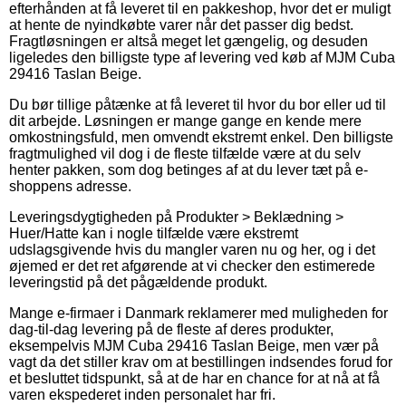
efterhånden at få leveret til en pakkeshop, hvor det er muligt
at hente de nyindkøbte varer når det passer dig bedst.
Fragtløsningen er altså meget let gængelig, og desuden
ligeledes den billigste type af levering ved køb af MJM Cuba
29416 Taslan Beige.
Du bør tillige påtænke at få leveret til hvor du bor eller ud til
dit arbejde. Løsningen er mange gange en kende mere
omkostningsfuld, men omvendt ekstremt enkel. Den billigste
fragtmulighed vil dog i de fleste tilfælde være at du selv
henter pakken, som dog betinges af at du lever tæt på e-
shoppens adresse.
Leveringsdygtigheden på Produkter > Beklædning >
Huer/Hatte kan i nogle tilfælde være ekstremt
udslagsgivende hvis du mangler varen nu og her, og i det
øjemed er det ret afgørende at vi checker den estimerede
leveringstid på det pågældende produkt.
Mange e-firmaer i Danmark reklamerer med muligheden for
dag-til-dag levering på de fleste af deres produkter,
eksempelvis MJM Cuba 29416 Taslan Beige, men vær på
vagt da det stiller krav om at bestillingen indsendes forud for
et besluttet tidspunkt, så at de har en chance for at nå at få
varen ekspederet inden personalet har fri.