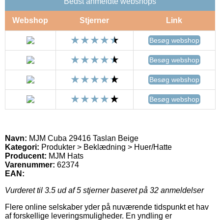
Bedst anmeldte webshops
Webshop
Stjerner
Link
Besøg webshop
Besøg webshop
Besøg webshop
Besøg webshop
Navn:
MJM Cuba 29416 Taslan Beige
Kategori:
Produkter > Beklædning > Huer/Hatte
Producent:
MJM Hats
Varenummer:
62374
EAN:
Vurderet til
3.5
ud af 5 stjerner baseret på
32
anmeldelser
Flere online selskaber yder på nuværende tidspunkt et hav
af forskellige leveringsmuligheder. En yndling er