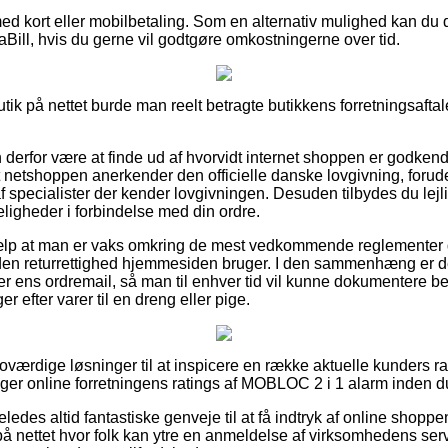
med kort eller mobilbetaling. Som en alternativ mulighed kan du d
ViaBill, hvis du gerne vil godtgøre omkostningerne over tid.
tik på nettet burde man reelt betragte butikkens forretningsaftal
erfor være at finde ud af hvorvidt internet shoppen er godkend
t netshoppen anerkender den officielle danske lovgivning, foru
 specialister der kender lovgivningen. Desuden tilbydes du lejl
eligheder i forbindelse med din ordre.
jælp at man er vaks omkring de mest vedkommende reglementer 
en returrettighed hjemmesiden bruger. I den sammenhæng er det 
 ens ordremail, så man til enhver tid vil kunne dokumentere be
 efter varer til en dreng eller pige.
 troværdige løsninger til at inspicere en række aktuelle kunders 
ger online forretningens ratings af MOBLOC 2 i 1 alarm inden d
eledes altid fantastiske genveje til at få indtryk af online shop
å nettet hvor folk kan ytre en anmeldelse af virksomhedens ser