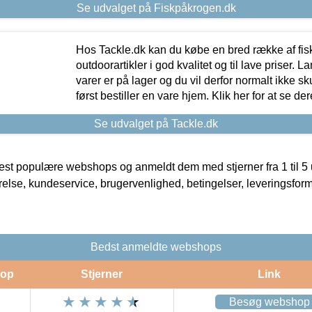
Se udvalget på Fiskpåkrogen.dk
Hos Tackle.dk kan du købe en bred række af fis
outdoorartikler i god kvalitet og til lave priser. L
varer er på lager og du vil derfor normalt ikke sk
først bestiller en vare hjem. Klik her for at se de
Se udvalget på Tackle.dk
t populære webshops og anmeldt dem med stjerner fra 1 til 5 ud
rrelse, kundeservice, brugervenlighed, betingelser, leveringsfor
Bedst anmeldte webshops
op
Stjerner
Link
Besøg webshop