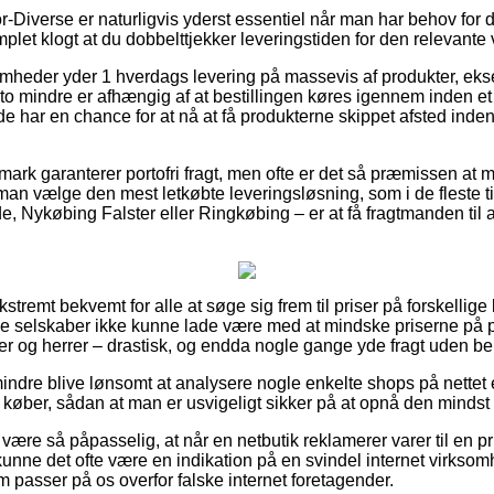
-Diverse er naturligvis yderst essentiel når man har behov for d
plet klogt at du dobbelttjekker leveringstiden for den relevante 
somheder yder 1 hverdags levering på massevis af produkter, e
o mindre er afhængig af at bestillingen køres igennem inden et
de har en chance for at nå at få produkterne skippet afsted ind
ark garanterer portofri fragt, men ofte er det så præmissen at m
 man vælge den mest letkøbte leveringsløsning, som i de fleste 
, Nykøbing Falster eller Ringkøbing – er at få fragtmanden til at
kstremt bekvemt for alle at søge sig frem til priser på forskellige 
ne selskaber ikke kunne lade være med at mindske priserne på pr
mer og herrer – drastisk, og endda nogle gange yde fragt uden b
indre blive lønsomt at analysere nogle enkelte shops på nette
du køber, sådan at man er usvigeligt sikker på at opnå den mindst 
ære så påpasselig, at når en netbutik reklamerer varer til en pr
 kunne det ofte være en indikation på en svindel internet virkso
om passer på os overfor falske internet foretagender.