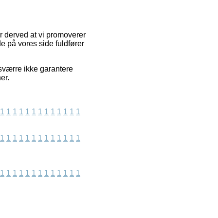
er derved at vi promoverer
e på vores side fuldfører
sværre ikke garantere
er.
1
1
1
1
1
1
1
1
1
1
1
1
1
1
1
1
1
1
1
1
1
1
1
1
1
1
1
1
1
1
1
1
1
1
1
1
1
1
1