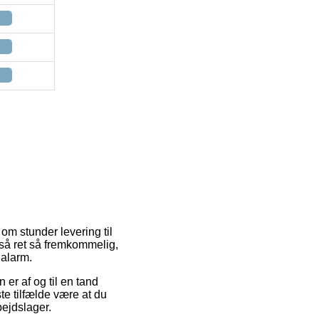
om stunder levering til
tså ret så fremkommelig,
alarm.
n er af og til en tand
ste tilfælde være at du
bejdslager.