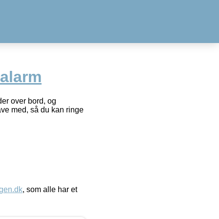
alarm
r over bord, og
have med, så du kan ringe
gen.dk
, som alle har et