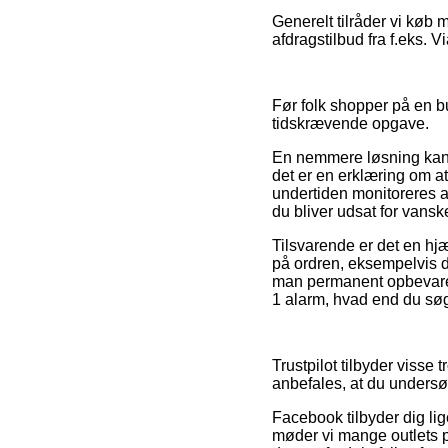
Generelt tilråder vi køb 
afdragstilbud fra f.eks. 
Før folk shopper på en bu
tidskrævende opgave.
En nemmere løsning kan d
det er en erklæring om a
undertiden monitoreres af
du bliver udsat for vansk
Tilsvarende er det en h
på ordren, eksempelvis d
man permanent opbevarer
1 alarm, hvad end du søger
Trustpilot tilbyder visse
anbefales, at du undersø
Facebook tilbyder dig lig
møder vi mange outlets p