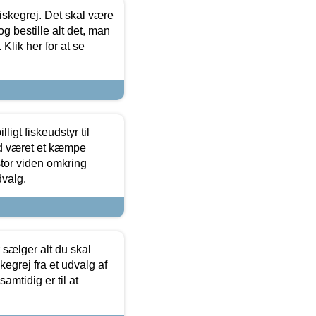
 fiskegrej. Det skal være
og bestille alt det, man
 Klik her for at se
ligt fiskeudstyr til
tid været et kæmpe
stor viden omkring
dvalg.
sælger alt du skal
skegrej fra et udvalg af
samtidig er til at