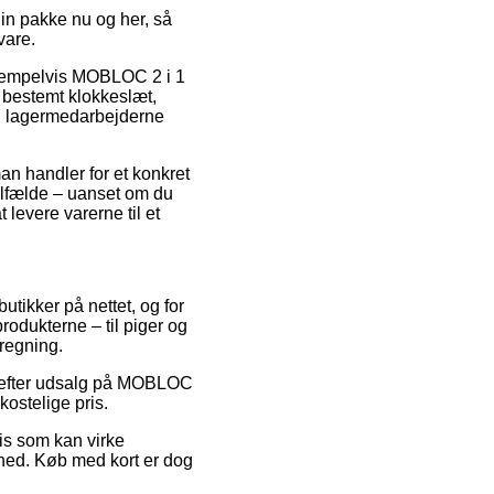
in pakke nu og her, så
vare.
ksempelvis MOBLOC 2 i 1
 bestemt klokkeslæt,
en lagermedarbejderne
an handler for et konkret
tilfælde – uanset om du
 levere varerne til et
butikker på nettet, og for
odukterne – til piger og
eregning.
t efter udsalg på MOBLOC
kostelige pris.
is som kan virke
mhed. Køb med kort er dog