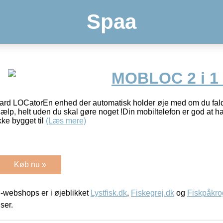
Spaa
MOBLOC 2 i 1 
 LOCatorEn enhed der automatisk holder øje med om du falde
jælp, helt uden du skal gøre noget !Din mobiltelefon er god at 
kke bygget til
(Læs mere)
Køb nu »
-webshops er i øjeblikket
Lystfisk.dk
,
Fiskegrej.dk
og
Fiskpåkro
iser.