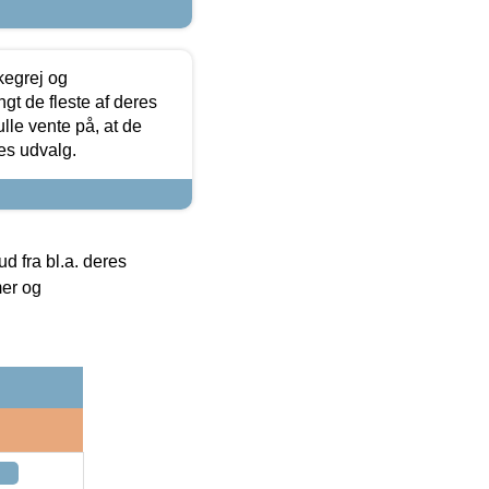
kegrej og
angt de fleste af deres
ulle vente på, at de
res udvalg.
 fra bl.a. deres
mer og