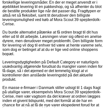
forskellige leveringsmåder. En der er meget anvendt er i
øjeblikket levering til en pakkeshop, og så afhenter du blot
de bestilte produkter lige når det passer dig. Fragttypen er
altså ret så fleksibel, samt tit derudover den billigste
leveringsmulighed ved køb af Mora Scout 39 spejderdolk-
Cerise.
Du burde alternativt påtænke at få ordren bragt til dit hus
eller ud til dit arbejde. Løsningen viser sig oftest en anelse
dyrere, men derudover meget problemfri. Den billigste form
for levering vil dog til enhver tid være at hente varerne selv,
som dog er betinget af at du er lige ved online shoppens
bopæl.
Leveringsdygtigheden på Default Category er naturligvis
usædvanlig afgørende forudsat du mangler varen inden for
få dage, så i det øjemed er det temmelig klogt at vi
kontrollerer den anslåede leveringstid på det aktuelle
produkt.
En masse e-firmaer i Danmark stiller udsigt til 1 dags fragt
på utallige varer, eksempelvis Mora Scout 39 spejderdolk-
Cerise, men vær vagtsom da det kræver at ordren lægges
inden et givent tidspunkt, med det formål at de har en
chance for at nå at få de nye varer ekspederet forud for at