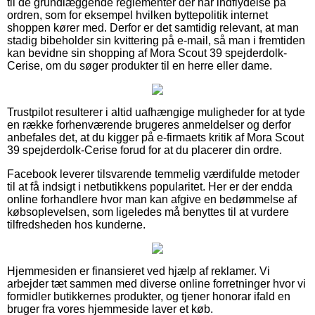
til de grundlæggende reglementer der har indflydelse på
ordren, som for eksempel hvilken byttepolitik internet
shoppen kører med. Derfor er det samtidig relevant, at man
stadig bibeholder sin kvittering på e-mail, så man i fremtiden
kan bevidne sin shopping af Mora Scout 39 spejderdolk-
Cerise, om du søger produkter til en herre eller dame.
Trustpilot resulterer i altid uafhængige muligheder for at tyde
en række forhenværende brugeres anmeldelser og derfor
anbefales det, at du kigger på e-firmaets kritik af Mora Scout
39 spejderdolk-Cerise forud for at du placerer din ordre.
Facebook leverer tilsvarende temmelig værdifulde metoder
til at få indsigt i netbutikkens popularitet. Her er der endda
online forhandlere hvor man kan afgive en bedømmelse af
købsoplevelsen, som ligeledes må benyttes til at vurdere
tilfredsheden hos kunderne.
Hjemmesiden er finansieret ved hjælp af reklamer. Vi
arbejder tæt sammen med diverse online forretninger hvor vi
formidler butikkernes produkter, og tjener honorar ifald en
bruger fra vores hjemmeside laver et køb.