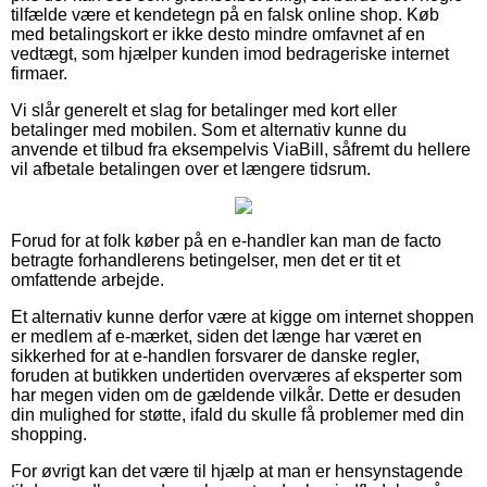
tilfælde være et kendetegn på en falsk online shop. Køb
med betalingskort er ikke desto mindre omfavnet af en
vedtægt, som hjælper kunden imod bedrageriske internet
firmaer.
Vi slår generelt et slag for betalinger med kort eller
betalinger med mobilen. Som et alternativ kunne du
anvende et tilbud fra eksempelvis ViaBill, såfremt du hellere
vil afbetale betalingen over et længere tidsrum.
Forud for at folk køber på en e-handler kan man de facto
betragte forhandlerens betingelser, men det er tit et
omfattende arbejde.
Et alternativ kunne derfor være at kigge om internet shoppen
er medlem af e-mærket, siden det længe har været en
sikkerhed for at e-handlen forsvarer de danske regler,
foruden at butikken undertiden overværes af eksperter som
har megen viden om de gældende vilkår. Dette er desuden
din mulighed for støtte, ifald du skulle få problemer med din
shopping.
For øvrigt kan det være til hjælp at man er hensynstagende