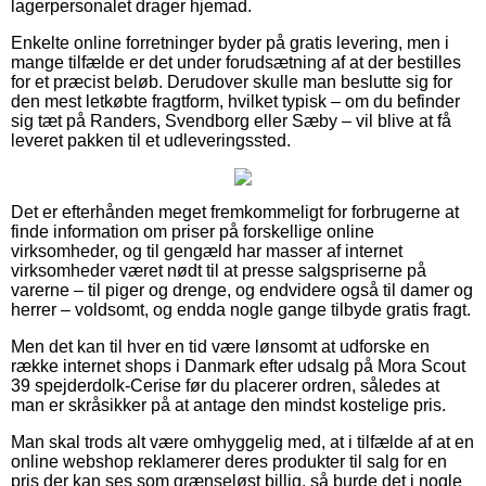
lagerpersonalet drager hjemad.
Enkelte online forretninger byder på gratis levering, men i
mange tilfælde er det under forudsætning af at der bestilles
for et præcist beløb. Derudover skulle man beslutte sig for
den mest letkøbte fragtform, hvilket typisk – om du befinder
sig tæt på Randers, Svendborg eller Sæby – vil blive at få
leveret pakken til et udleveringssted.
Det er efterhånden meget fremkommeligt for forbrugerne at
finde information om priser på forskellige online
virksomheder, og til gengæld har masser af internet
virksomheder været nødt til at presse salgspriserne på
varerne – til piger og drenge, og endvidere også til damer og
herrer – voldsomt, og endda nogle gange tilbyde gratis fragt.
Men det kan til hver en tid være lønsomt at udforske en
række internet shops i Danmark efter udsalg på Mora Scout
39 spejderdolk-Cerise før du placerer ordren, således at
man er skråsikker på at antage den mindst kostelige pris.
Man skal trods alt være omhyggelig med, at i tilfælde af at en
online webshop reklamerer deres produkter til salg for en
pris der kan ses som grænseløst billig, så burde det i nogle