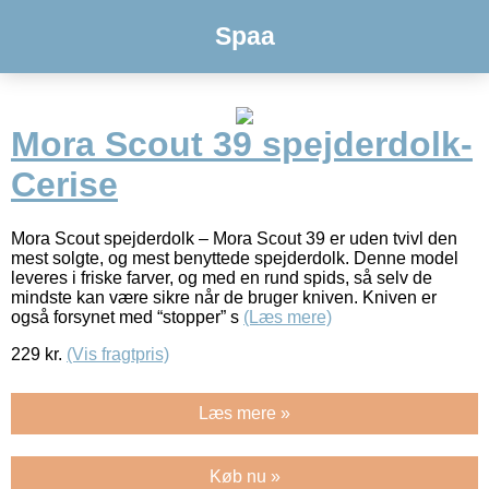
Spaa
Mora Scout 39 spejderdolk-
Cerise
Mora Scout spejderdolk – Mora Scout 39 er uden tvivl den
mest solgte, og mest benyttede spejderdolk. Denne model
leveres i friske farver, og med en rund spids, så selv de
mindste kan være sikre når de bruger kniven. Kniven er
også forsynet med “stopper” s
(Læs mere)
229
kr.
(Vis fragtpris)
Læs mere »
Køb nu »