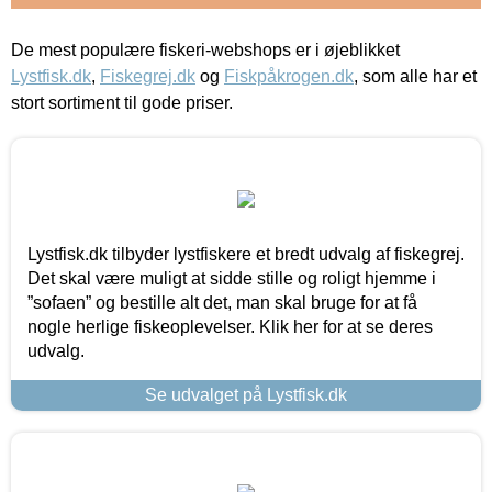
De mest populære fiskeri-webshops er i øjeblikket
Lystfisk.dk
,
Fiskegrej.dk
og
Fiskpåkrogen.dk
, som alle har et
stort sortiment til gode priser.
Lystfisk.dk tilbyder lystfiskere et bredt udvalg af fiskegrej.
Det skal være muligt at sidde stille og roligt hjemme i
”sofaen” og bestille alt det, man skal bruge for at få
nogle herlige fiskeoplevelser. Klik her for at se deres
udvalg.
Se udvalget på Lystfisk.dk