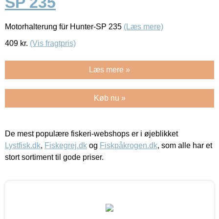
SP 235
Motorhalterung für Hunter-SP 235
(Læs mere)
409
kr.
(Vis fragtpris)
Læs mere »
Køb nu »
De mest populære fiskeri-webshops er i øjeblikket
Lystfisk.dk
,
Fiskegrej.dk
og
Fiskpåkrogen.dk
, som alle har et
stort sortiment til gode priser.