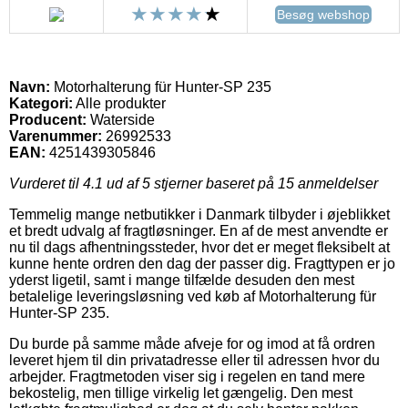
Besøg webshop
Navn:
Motorhalterung für Hunter-SP 235
Kategori:
Alle produkter
Producent:
Waterside
Varenummer:
26992533
EAN:
4251439305846
Vurderet til
4.1
ud af 5 stjerner baseret på
15
anmeldelser
Temmelig mange netbutikker i Danmark tilbyder i øjeblikket
et bredt udvalg af fragtløsninger. En af de mest anvendte er
nu til dags afhentningssteder, hvor det er meget fleksibelt at
kunne hente ordren den dag der passer dig. Fragttypen er jo
yderst ligetil, samt i mange tilfælde desuden den mest
betalelige leveringsløsning ved køb af Motorhalterung für
Hunter-SP 235.
Du burde på samme måde afveje for og imod at få ordren
leveret hjem til din privatadresse eller til adressen hvor du
arbejder. Fragtmetoden viser sig i regelen en tand mere
bekostelig, men tillige virkelig let gængelig. Den mest