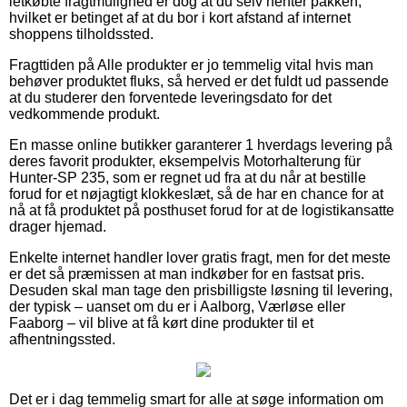
letkøbte fragtmulighed er dog at du selv henter pakken,
hvilket er betinget af at du bor i kort afstand af internet
shoppens tilholdssted.
Fragttiden på Alle produkter er jo temmelig vital hvis man
behøver produktet fluks, så herved er det fuldt ud passende
at du studerer den forventede leveringsdato for det
vedkommende produkt.
En masse online butikker garanterer 1 hverdags levering på
deres favorit produkter, eksempelvis Motorhalterung für
Hunter-SP 235, som er regnet ud fra at du når at bestille
forud for et nøjagtigt klokkeslæt, så de har en chance for at
nå at få produktet på posthuset forud for at de logistikansatte
drager hjemad.
Enkelte internet handler lover gratis fragt, men for det meste
er det så præmissen at man indkøber for en fastsat pris.
Desuden skal man tage den prisbilligste løsning til levering,
der typisk – uanset om du er i Aalborg, Værløse eller
Faaborg – vil blive at få kørt dine produkter til et
afhentningssted.
Det er i dag temmelig smart for alle at søge information om