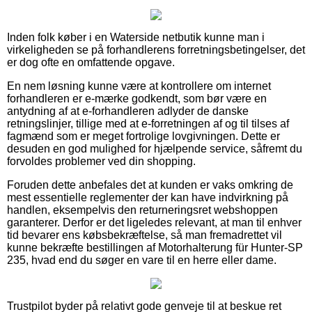
Inden folk køber i en Waterside netbutik kunne man i
virkeligheden se på forhandlerens forretningsbetingelser, det
er dog ofte en omfattende opgave.
En nem løsning kunne være at kontrollere om internet
forhandleren er e-mærke godkendt, som bør være en
antydning af at e-forhandleren adlyder de danske
retningslinjer, tillige med at e-forretningen af og til tilses af
fagmænd som er meget fortrolige lovgivningen. Dette er
desuden en god mulighed for hjælpende service, såfremt du
forvoldes problemer ved din shopping.
Foruden dette anbefales det at kunden er vaks omkring de
mest essentielle reglementer der kan have indvirkning på
handlen, eksempelvis den returneringsret webshoppen
garanterer. Derfor er det ligeledes relevant, at man til enhver
tid bevarer ens købsbekræftelse, så man fremadrettet vil
kunne bekræfte bestillingen af Motorhalterung für Hunter-SP
235, hvad end du søger en vare til en herre eller dame.
Trustpilot byder på relativt gode genveje til at beskue ret