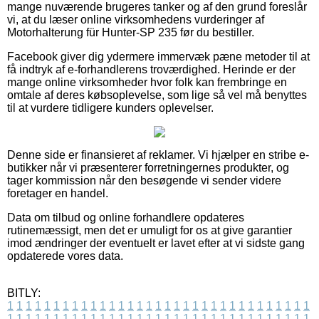
mange nuværende brugeres tanker og af den grund foreslår
vi, at du læser online virksomhedens vurderinger af
Motorhalterung für Hunter-SP 235 før du bestiller.
Facebook giver dig ydermere immervæk pæne metoder til at
få indtryk af e-forhandlerens troværdighed. Herinde er der
mange online virksomheder hvor folk kan frembringe en
omtale af deres købsoplevelse, som lige så vel må benyttes
til at vurdere tidligere kunders oplevelser.
Denne side er finansieret af reklamer. Vi hjælper en stribe e-
butikker når vi præsenterer forretningernes produkter, og
tager kommission når den besøgende vi sender videre
foretager en handel.
Data om tilbud og online forhandlere opdateres
rutinemæssigt, men det er umuligt for os at give garantier
imod ændringer der eventuelt er lavet efter at vi sidste gang
opdaterede vores data.
BITLY:
1
1
1
1
1
1
1
1
1
1
1
1
1
1
1
1
1
1
1
1
1
1
1
1
1
1
1
1
1
1
1
1
1
1
1
1
1
1
1
1
1
1
1
1
1
1
1
1
1
1
1
1
1
1
1
1
1
1
1
1
1
1
1
1
1
1