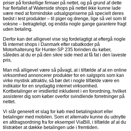
priser på forskellige firmaer på nettet, og på grund af dette
har flertallet af Waterside shops på nettet ikke kunne lade
være med at formindske udsalgspriserne på specielt deres
bedst i test produkter – til piger og drenge, lige så vel som til
voksne – betragteligt, og endda nogle gange garantere fragt
uden betaling.
Derfor kan det alligevel vise sig fordelagtigt at eftergå nogle
få internet shops i Danmark efter rabatkoder på
Motorhalterung für Hunter-SP 235 forinden du køber,
således at du er på den sikre side med at få fat i den laveste
pris.
Man må alligevel være så påvagt, at i tilfælde af at en online
virksomhed annoncerer produkter for en salgspris som kan
virke mystisk attraktiv, så bør det i nogle tilfælde være en
indikator for en snydagtig internet virksomhed.
Kortbetalinger er imidlertid inkluderet i en forordning, hvilket
assisterer dig som køber overfor svindlende forretninger på
nettet.
Vi slår generelt et slag for køb med betalingskort eller
betalinger med mobilen. Som et alternativ kunne du udnytte
en afdragsordning fra for eksempel ViaBill, i tilfælde af at du
tilstræber at dække betalingen ude i fremtiden.