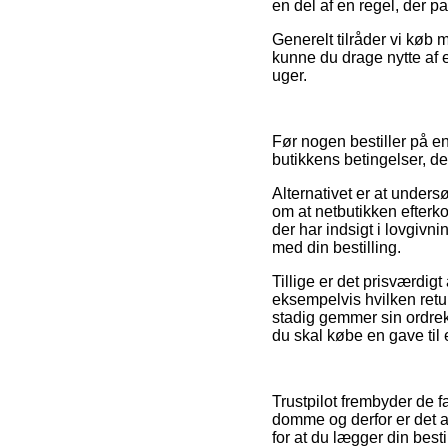
en del af en regel, der p
Generelt tilråder vi køb
kunne du drage nytte af e
uger.
Før nogen bestiller på e
butikkens betingelser, d
Alternativet er at under
om at netbutikken efterko
der har indsigt i lovgivn
med din bestilling.
Tillige er det prisværdig
eksempelvis hvilken retur
stadig gemmer sin ordrek
du skal købe en gave til 
Trustpilot frembyder de 
domme og derfor er det a
for at du lægger din besti