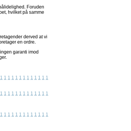
 pålidelighed. Foruden
bet, hvilket på samme
retagender derved at vi
retager en ordre.
 ingen garanti imod
ger.
1
1
1
1
1
1
1
1
1
1
1
1
1
1
1
1
1
1
1
1
1
1
1
1
1
1
1
1
1
1
1
1
1
1
1
1
1
1
1