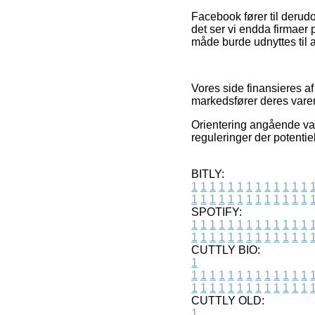
Facebook fører til derudo
det ser vi endda firmaer
måde burde udnyttes til at
Vores side finansieres a
markedsfører deres varer
Orientering angående vare
reguleringer der potentie
BITLY:
1
1
1
1
1
1
1
1
1
1
1
1
1
1
1
1
1
1
1
1
1
1
1
1
1
1
SPOTIFY:
1
1
1
1
1
1
1
1
1
1
1
1
1
1
1
1
1
1
1
1
1
1
1
1
1
1
CUTTLY BIO:
1
1
1
1
1
1
1
1
1
1
1
1
1
1
1
1
1
1
1
1
1
1
1
1
1
1
1
CUTTLY OLD:
1