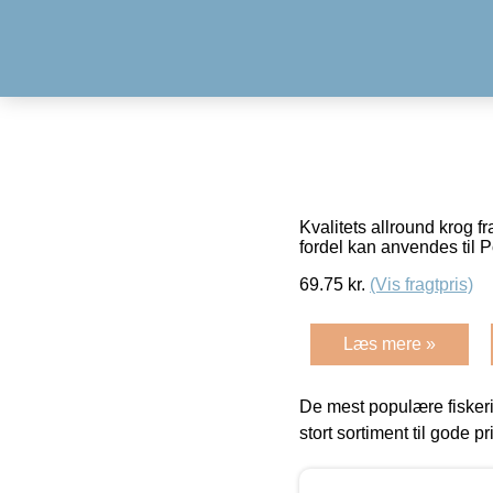
Kvalitets allround krog f
fordel kan anvendes til Po
69.75
kr.
(Vis fragtpris)
Læs mere »
De mest populære fiskeri
stort sortiment til gode pr