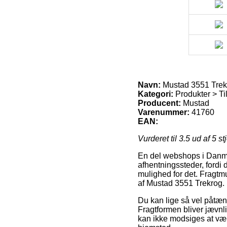
Navn:
Mustad 3551 Trek
Kategori:
Produkter > Ti
Producent:
Mustad
Varenummer:
41760
EAN:
Vurderet til
3.5
ud af 5 st
En del webshops i Danma
afhentningssteder, fordi 
mulighed for det. Fragtmu
af Mustad 3551 Trekrog.
Du kan lige så vel påtænk
Fragtformen bliver jævnli
kan ikke modsiges at være