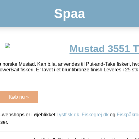
Spaa
Mustad 3551 T
ra norske Mustad. Kan b.la. anvendes til Put-and-Take fiskeri, h
werBait fiskeri. Er lavet i et brunt/bronze finish.Leveres i 25 stk
Køb nu »
-webshops er i øjeblikket
Lystfisk.dk
,
Fiskegrej.dk
og
Fiskpåkro
iser.