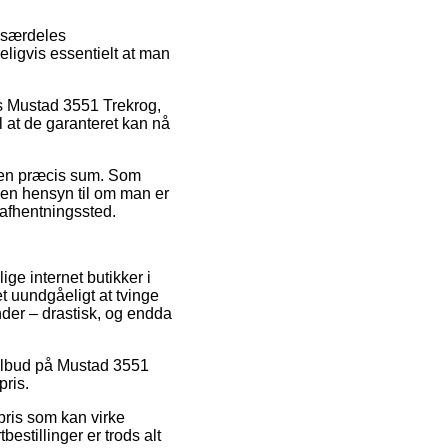
s særdeles
eligvis essentielt at man
is Mustad 3551 Trekrog,
l at de garanteret kan nå
or en præcis sum. Som
den hensyn til om man er
t afhentningssted.
ge internet butikker i
t uundgåeligt at tvinge
nder – drastisk, og endda
r tilbud på Mustad 3551
pris.
pris som kan virke
estillinger er trods alt