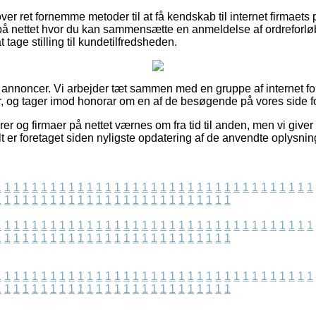
ver ret fornemme metoder til at få kendskab til internet firmaets
 på nettet hvor du kan sammensætte en anmeldelse af ordreforlø
 tage stilling til kundetilfredsheden.
f annoncer. Vi arbejder tæt sammen med en gruppe af internet fo
, og tager imod honorar om en af de besøgende på vores side fo
r og firmaer på nettet værnes om fra tid til anden, men vi giver
lt er foretaget siden nyligste opdatering af de anvendte oplysnin
1
1
1
1
1
1
1
1
1
1
1
1
1
1
1
1
1
1
1
1
1
1
1
1
1
1
1
1
1
1
1
1
1
1
1
1
1
1
1
1
1
1
1
1
1
1
1
1
1
1
1
1
1
1
1
1
1
1
1
1
1
1
1
1
1
1
1
1
1
1
1
1
1
1
1
1
1
1
1
1
1
1
1
1
1
1
1
1
1
1
1
1
1
1
1
1
1
1
1
1
1
1
1
1
1
1
1
1
1
1
1
1
1
1
1
1
1
1
1
1
1
1
1
1
1
1
1
1
1
1
1
1
1
1
1
1
1
1
1
1
1
1
1
1
1
1
1
1
1
1
1
1
1
1
1
1
1
1
1
1
1
1
1
1
1
1
1
1
1
1
1
1
1
1
1
1
1
1
1
1
1
1
1