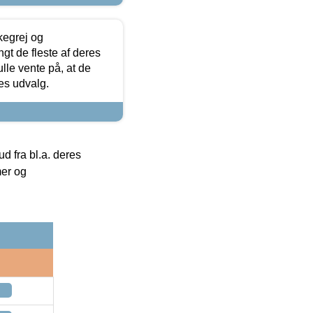
kegrej og
angt de fleste af deres
ulle vente på, at de
res udvalg.
 fra bl.a. deres
mer og