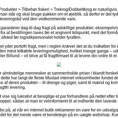
Produkter > Tilbehør fiskeri > Trekrog/Dobbeltkrog er naturligvi
n står og skal bruge pakken om et øjeblik, så derfor er det tyd
 leveringstid ved den vedkommende vare.
 garanterer dag-til-dag fragt på adskillige produkter, eksempelv
fra at bestillingen laves før et angivent tidspunkt, med det formå
 afsted før logistikpersonalet holder fyraften.
tet yder portofri fragt, men i reglen kræver det at du indkøber f
 den mest letkøbte leveringsmulighed, hvilket mange gange – u
 Billund – vil blive at få fragtfirmaet til at levere din ordre til e
or almindelige mennesker at sammenholde priser i blandt forskelli
dette har langt de fleste Mustad internet virksomheder fundet de
 af deres produkter – til drenge og piger, samt til mænd og kvi
gtfri levering.
d vise sig lukrativt at besigtige et par forhandlere på nettet efte
hopper, sådan at man er velinformeret til at indhente den laveste 
s på, at når en internet butik reklamerer en vare for en udsalgs
er det for det meste være et kendetegn på en uægte webshop. Kortb