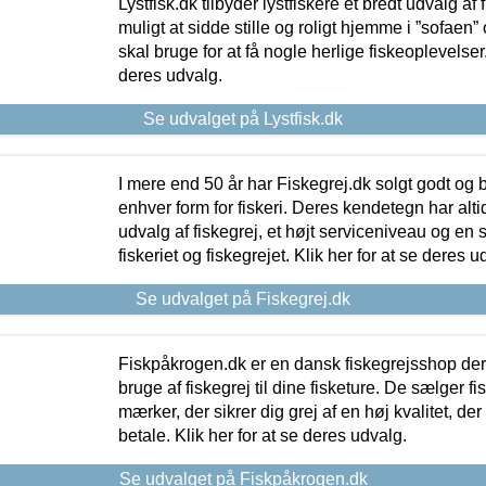
Lystfisk.dk tilbyder lystfiskere et bredt udvalg af
muligt at sidde stille og roligt hjemme i ”sofaen” 
skal bruge for at få nogle herlige fiskeoplevelser.
deres udvalg.
Se udvalget på Lystfisk.dk
I mere end 50 år har Fiskegrej.dk solgt godt og bil
enhver form for fiskeri. Deres kendetegn har al
udvalg af fiskegrej, et højt serviceniveau og en 
fiskeriet og fiskegrejet. Klik her for at se deres u
Se udvalget på Fiskegrej.dk
Fiskpåkrogen.dk er en dansk fiskegrejsshop der 
bruge af fiskegrej til dine fisketure. De sælger fi
mærker, der sikrer dig grej af en høj kvalitet, der 
betale. Klik her for at se deres udvalg.
Se udvalget på Fiskpåkrogen.dk