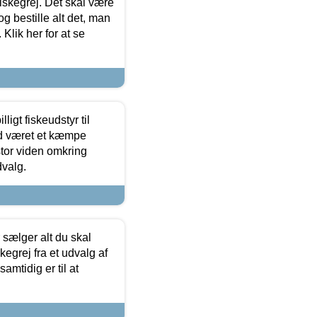
 fiskegrej. Det skal være
og bestille alt det, man
 Klik her for at se
ligt fiskeudstyr til
tid været et kæmpe
stor viden omkring
dvalg.
sælger alt du skal
skegrej fra et udvalg af
samtidig er til at