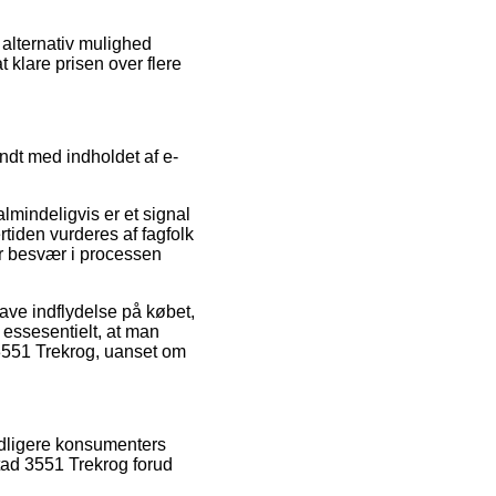
 alternativ mulighed
 klare prisen over flere
ndt med indholdet af e-
lmindeligvis er et signal
tiden vurderes af fagfolk
år besvær i processen
have indflydelse på købet,
 essesentielt, at man
3551 Trekrog, uanset om
idligere konsumenters
tad 3551 Trekrog forud