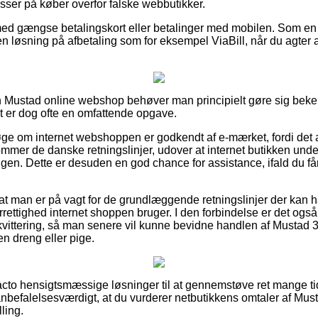
asser på køber overfor falske webbutikker.
 med gængse betalingskort eller betalinger med mobilen. Som en
n løsning på afbetaling som for eksempel ViaBill, når du agter at
n Mustad online webshop behøver man principielt gøre sig beke
et er dog ofte en omfattende opgave.
søge om internet webshoppen er godkendt af e-mærket, fordi det a
mmer de danske retningslinjer, udover at internet butikken under
ingen. Dette er desuden en god chance for assistance, ifald du f
t at man er på vagt for de grundlæggende retningslinjer der kan 
rettighed internet shoppen bruger. I den forbindelse er det også
vittering, så man senere vil kunne bevidne handlen af Mustad 
en dreng eller pige.
facto hensigtsmæssige løsninger til at gennemstøve ret mange t
nbefalelsesværdigt, at du vurderer netbutikkens omtaler af Mus
lling.