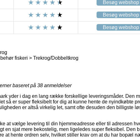
Besøg webshop
Besøg webshop
Besøg webshop
rog
lbehør fiskeri > Trekrog/Dobbeltkrog
jerner baseret på
38
anmeldelser
rk yder i dag en lang række forskellige leveringsmåder. Den m
det så er super fleksibelt for dig at kunne hente de nyindkøbte pr
ligheden er altså virkelig let, samt ofte desuden den billigste lø
e at vælge levering til din hjemmeadresse eller til adressen hv
gt en sjat mere bekostelig, men ligeledes super fleksibel. Den bil
 at hente ordren selv, hvilket stiller krav om at du har bopæl n