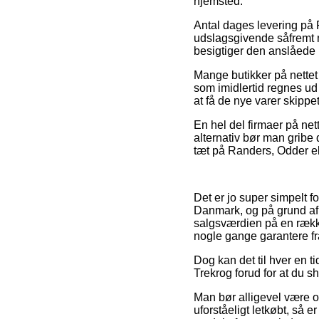
hjemsted.
Antal dages levering på 
udslagsgivende såfremt ma
besigtiger den anslåede
Mange butikker på nettet
som imidlertid regnes ud 
at få de nye varer skippet
En hel del firmaer på net
alternativ bør man gribe
tæt på Randers, Odder eller
Det er jo super simpelt f
Danmark, og på grund af 
salgsværdien på en række
nogle gange garantere fra
Dog kan det til hver en ti
Trekrog forud for at du s
Man bør alligevel være ob
uforståeligt letkøbt, så 