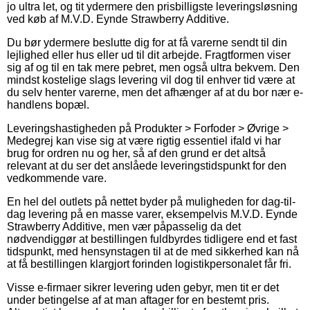
jo ultra let, og tit ydermere den prisbilligste leveringsløsning
ved køb af M.V.D. Eynde Strawberry Additive.
Du bør ydermere beslutte dig for at få varerne sendt til din
lejlighed eller hus eller ud til dit arbejde. Fragtformen viser
sig af og til en tak mere pebret, men også ultra bekvem. Den
mindst kostelige slags levering vil dog til enhver tid være at
du selv henter varerne, men det afhænger af at du bor nær e-
handlens bopæl.
Leveringshastigheden på Produkter > Forfoder > Øvrige >
Medegrej kan vise sig at være rigtig essentiel ifald vi har
brug for ordren nu og her, så af den grund er det altså
relevant at du ser det anslåede leveringstidspunkt for den
vedkommende vare.
En hel del outlets på nettet byder på muligheden for dag-til-
dag levering på en masse varer, eksempelvis M.V.D. Eynde
Strawberry Additive, men vær påpasselig da det
nødvendiggør at bestillingen fuldbyrdes tidligere end et fast
tidspunkt, med hensynstagen til at de med sikkerhed kan nå
at få bestillingen klargjort forinden logistikpersonalet får fri.
Visse e-firmaer sikrer levering uden gebyr, men tit er det
under betingelse af at man aftager for en bestemt pris.