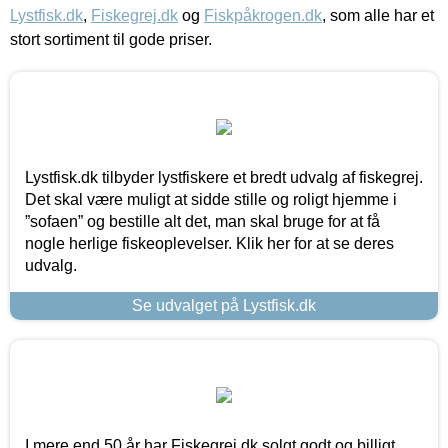
Lystfisk.dk
,
Fiskegrej.dk
og
Fiskpåkrogen.dk
, som alle har et
stort sortiment til gode priser.
Lystfisk.dk tilbyder lystfiskere et bredt udvalg af fiskegrej.
Det skal være muligt at sidde stille og roligt hjemme i
”sofaen” og bestille alt det, man skal bruge for at få
nogle herlige fiskeoplevelser. Klik her for at se deres
udvalg.
Se udvalget på Lystfisk.dk
I mere end 50 år har Fiskegrej.dk solgt godt og billigt