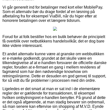
Vi går generelt ind for betalinger med kort eller MobilePay.
Som et alternativ bør du drage fordel af en løsning på
afbetaling fra for eksempel ViaBill, når du higer efter at
honorere betalingen over et længere tidsrum.
Forud for at folk bestiller hos en butik behøver de principielt
få overblik over netbutikkens handelsvilkår, det er dog bare
ikke videre interessant.
Et andet alternativ kunne være at granske om webbutikken
er e-mærke godkendt, grundet at det skulle være en
tilkendegivelse af at e-handlen forsvarer de officielle danske
regler, foruden at e-firmaet en gang i mellem revideres af
fagmænd som har den nødvendige knowhow om
retningslinjerne. Dette er desuden en god genvej til support,
for så vidt du får problemer i processen med din ordre.
Ligeledes er det smart at man er sat ind i de elementære
regler der er gældende for transaktionen, til eksempel
hvilken ombytningsret e-handlen benytter. På grund af dette
er det også afgørende, at man stadig bevarer sin ordremail,
så man senere kan eftervise sin shopping af M.V.D. Eynde