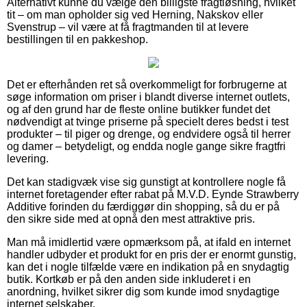
Alternativt kunne du vælge den billigste fragtløsning, hvilket
tit – om man opholder sig ved Herning, Nakskov eller
Svenstrup – vil være at få fragtmanden til at levere
bestillingen til en pakkeshop.
Det er efterhånden ret så overkommeligt for forbrugerne at
søge information om priser i blandt diverse internet outlets,
og af den grund har de fleste online butikker fundet det
nødvendigt at tvinge priserne på specielt deres bedst i test
produkter – til piger og drenge, og endvidere også til herrer
og damer – betydeligt, og endda nogle gange sikre fragtfri
levering.
Det kan stadigvæk vise sig gunstigt at kontrollere nogle få
internet foretagender efter rabat på M.V.D. Eynde Strawberry
Additive forinden du færdiggør din shopping, så du er på
den sikre side med at opnå den mest attraktive pris.
Man må imidlertid være opmærksom på, at ifald en internet
handler udbyder et produkt for en pris der er enormt gunstig,
kan det i nogle tilfælde være en indikation på en snydagtig
butik. Kortkøb er på den anden side inkluderet i en
anordning, hvilket sikrer dig som kunde imod snydagtige
internet selskaber.