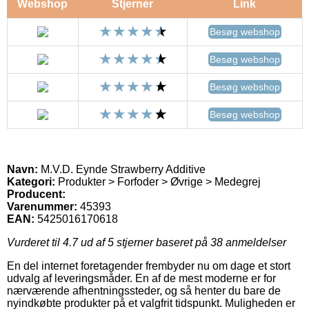
Webshop
Stjerner
Link
Besøg webshop
Besøg webshop
Besøg webshop
Besøg webshop
Navn:
M.V.D. Eynde Strawberry Additive
Kategori:
Produkter > Forfoder > Øvrige > Medegrej
Producent:
Varenummer:
45393
EAN:
5425016170618
Vurderet til
4.7
ud af 5 stjerner baseret på
38
anmeldelser
En del internet foretagender frembyder nu om dage et stort
udvalg af leveringsmåder. En af de mest moderne er for
nærværende afhentningssteder, og så henter du bare de
nyindkøbte produkter på et valgfrit tidspunkt. Muligheden er