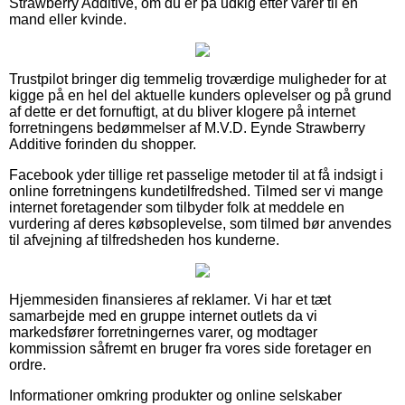
Strawberry Additive, om du er på udkig efter varer til en
mand eller kvinde.
Trustpilot bringer dig temmelig troværdige muligheder for at
kigge på en hel del aktuelle kunders oplevelser og på grund
af dette er det fornuftigt, at du bliver klogere på internet
forretningens bedømmelser af M.V.D. Eynde Strawberry
Additive forinden du shopper.
Facebook yder tillige ret passelige metoder til at få indsigt i
online forretningens kundetilfredshed. Tilmed ser vi mange
internet foretagender som tilbyder folk at meddele en
vurdering af deres købsoplevelse, som tilmed bør anvendes
til afvejning af tilfredsheden hos kunderne.
Hjemmesiden finansieres af reklamer. Vi har et tæt
samarbejde med en gruppe internet outlets da vi
markedsfører forretningernes varer, og modtager
kommission såfremt en bruger fra vores side foretager en
ordre.
Informationer omkring produkter og online selskaber