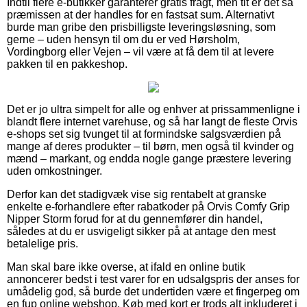
Indtil flere e-butikker garanterer gratis fragt, men tit er det så
præmissen at der handles for en fastsat sum. Alternativt
burde man gribe den prisbilligste leveringsløsning, som
gerne – uden hensyn til om du er ved Hørsholm,
Vordingborg eller Vejen – vil være at få dem til at levere
pakken til en pakkeshop.
Det er jo ultra simpelt for alle og enhver at prissammenligne i
blandt flere internet varehuse, og så har langt de fleste Orvis
e-shops set sig tvunget til at formindske salgsværdien på
mange af deres produkter – til børn, men også til kvinder og
mænd – markant, og endda nogle gange præstere levering
uden omkostninger.
Derfor kan det stadigvæk vise sig rentabelt at granske
enkelte e-forhandlere efter rabatkoder på Orvis Comfy Grip
Nipper Storm forud for at du gennemfører din handel,
således at du er usvigeligt sikker på at antage den mest
betalelige pris.
Man skal bare ikke overse, at ifald en online butik
annoncerer bedst i test varer for en udsalgspris der anses for
umådelig god, så burde det undertiden være et fingerpeg om
en fup online webshop. Køb med kort er trods alt inkluderet i