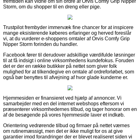
fremtiden kan vidne om sin ordre af Orvis Comfy Grip Nipper
Storm, om du shopper til en dreng eller pige.
Trustpilot frembyder immervæk fine chancer for at inspicere
mange eksisterende køberes erfaringer og herved foreslår
vi, at du vurderer e-shoppens omtaler af Orvis Comfy Grip
Nipper Storm forinden du handler.
Facebook fører til derudover adskillige værdifulde løsninger
til at få indsigt i online virksomhedens kundefokus. Foruden
det er der en række butikker på nettet som giver folk
mulighed for at tilkendegive en omtale af ordreforløbet, som
også bør benyttes til afvejning af hvor glade kunderne er.
Hjemmesiden er finansieret ved hjælp af annoncer. Vi
samarbejder med en del internet webshops eftersom vi
præsenterer virksomhedernes tilbud, og tager honorar om en
af de besøgende på vores hjemmeside laver et indkøb.
Orientering vedrørende tilbud og firmaer på nettet værnes
om rutinemæssigt, men det er ikke muligt for os at give
garantier imod forandringer der er blevet realiseret siden vi