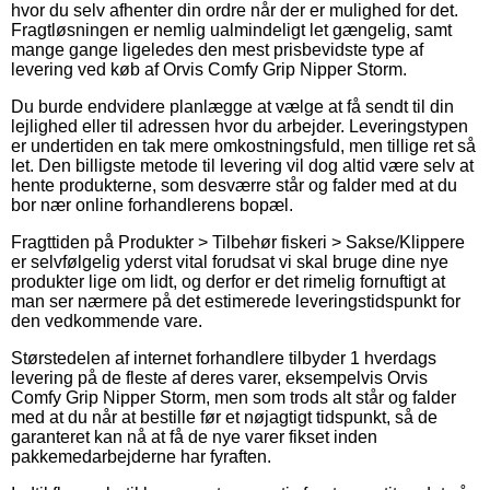
hvor du selv afhenter din ordre når der er mulighed for det.
Fragtløsningen er nemlig ualmindeligt let gængelig, samt
mange gange ligeledes den mest prisbevidste type af
levering ved køb af Orvis Comfy Grip Nipper Storm.
Du burde endvidere planlægge at vælge at få sendt til din
lejlighed eller til adressen hvor du arbejder. Leveringstypen
er undertiden en tak mere omkostningsfuld, men tillige ret så
let. Den billigste metode til levering vil dog altid være selv at
hente produkterne, som desværre står og falder med at du
bor nær online forhandlerens bopæl.
Fragttiden på Produkter > Tilbehør fiskeri > Sakse/Klippere
er selvfølgelig yderst vital forudsat vi skal bruge dine nye
produkter lige om lidt, og derfor er det rimelig fornuftigt at
man ser nærmere på det estimerede leveringstidspunkt for
den vedkommende vare.
Størstedelen af internet forhandlere tilbyder 1 hverdags
levering på de fleste af deres varer, eksempelvis Orvis
Comfy Grip Nipper Storm, men som trods alt står og falder
med at du når at bestille før et nøjagtigt tidspunkt, så de
garanteret kan nå at få de nye varer fikset inden
pakkemedarbejderne har fyraften.