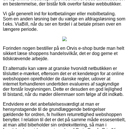
en bestemmelse, der bistår folk overfor falske webbutikker.
Vi går generelt ind for kortbetalinger eller mobilbetaling.
Som en anden løsning bør du vælge en afdragsløsning som
f.eks. ViaBill, når du ser en fordel i at betale prisen over en
længere periode.
Forinden nogen bestiller på en Orvis e-shop burde man helt
sikkert læse shoppens handelsvilkår, det er dog gerne et
tidskrævende arbejde.
Et alternativ kan være at granske hvorvidt netbutikken er
tilsluttet e-mærket, eftersom det er et kendetegn for at online
webshoppen opretholder de danske regler, udover at
internet forhandleren undertiden evalueres af sagkyndige
der forstår lovgivningen. Dette er desuden en god lejlighed
til bistand, når du møder dilemmaer som følge af dit indkøb.
Endvidere er det anbefalelsesværdigt at man er
hensynstagende til de grundlæggende betingelser
gældende for ordren, fx hvilken returrettighed webshoppen
benytter. I relation til det er det på samme måde essesentielt,
at man altid bibeholder sin ordrekvittering, så man i