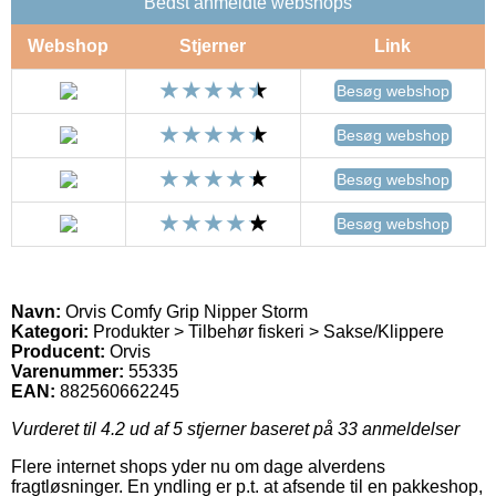
Bedst anmeldte webshops
Webshop
Stjerner
Link
Besøg webshop
Besøg webshop
Besøg webshop
Besøg webshop
Navn:
Orvis Comfy Grip Nipper Storm
Kategori:
Produkter > Tilbehør fiskeri > Sakse/Klippere
Producent:
Orvis
Varenummer:
55335
EAN:
882560662245
Vurderet til
4.2
ud af 5 stjerner baseret på
33
anmeldelser
Flere internet shops yder nu om dage alverdens
fragtløsninger. En yndling er p.t. at afsende til en pakkeshop,