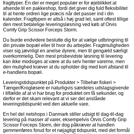
fragttyper. En der er meget populær er for øjeblikket at
afsende til en pakkeshop, fordi det giver dig fuld fleksibilitet
til at hente ordren lige præcis når det passer ind i din
kalender. Fragttypen er altså i høj grad let, samt oftest tillige
den mest betalelige leveringsløsning ved køb af Orvis
Comfy Grip Scissor Forceps Storm.
Du burde endvidere beslutte dig for at vælge udbringning til
din private bopæl eller til hvor du arbejder. Fragtmuligheden
viser sig jævnligt en anelse dyrere, men til gengæld særligt
overkommelig. Den mest prisbevidste løsning til levering
kan ikke modsiges at være at du selv henter varerne, men
den mulighed kræver at du opholder dig med kort afstand til
e-handlens bopæl.
Leveringstidspunktet på Produkter > Tilbehør fiskeri >
Tænger/Krogløsere er naturligvis særdeles udslagsgivende
i tilfælde af at vi har brug for produktet om få sekunder, og
derfor er det skam relevant at vi ser det anslåede
leveringstidspunkt ved den aktuelle vare.
En hel del netshops i Danmark stiller udsigt til dag-til-dag
levering på masser af varer, eksempelvis Orvis Comfy Grip
Scissor Forceps Storm, der dog påkræver at handlen
gemmenføres forud for et nøjagtigt tidspunkt, med det formål