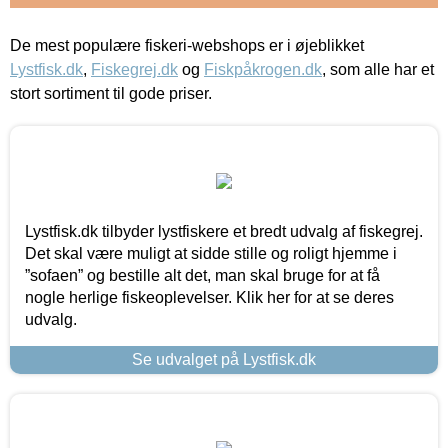
De mest populære fiskeri-webshops er i øjeblikket
Lystfisk.dk
,
Fiskegrej.dk
og
Fiskpåkrogen.dk
, som alle har et
stort sortiment til gode priser.
Lystfisk.dk tilbyder lystfiskere et bredt udvalg af fiskegrej.
Det skal være muligt at sidde stille og roligt hjemme i
”sofaen” og bestille alt det, man skal bruge for at få
nogle herlige fiskeoplevelser. Klik her for at se deres
udvalg.
Se udvalget på Lystfisk.dk