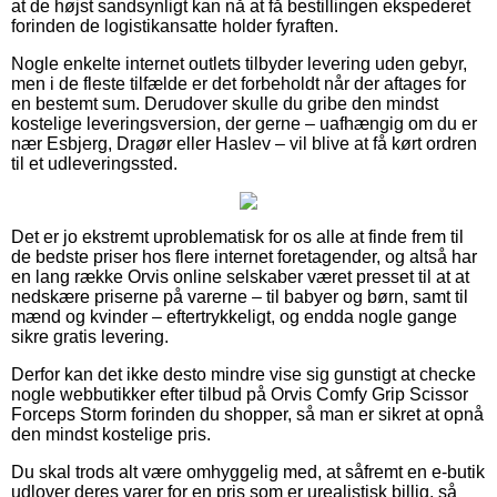
at de højst sandsynligt kan nå at få bestillingen ekspederet
forinden de logistikansatte holder fyraften.
Nogle enkelte internet outlets tilbyder levering uden gebyr,
men i de fleste tilfælde er det forbeholdt når der aftages for
en bestemt sum. Derudover skulle du gribe den mindst
kostelige leveringsversion, der gerne – uafhængig om du er
nær Esbjerg, Dragør eller Haslev – vil blive at få kørt ordren
til et udleveringssted.
Det er jo ekstremt uproblematisk for os alle at finde frem til
de bedste priser hos flere internet foretagender, og altså har
en lang række Orvis online selskaber været presset til at at
nedskære priserne på varerne – til babyer og børn, samt til
mænd og kvinder – eftertrykkeligt, og endda nogle gange
sikre gratis levering.
Derfor kan det ikke desto mindre vise sig gunstigt at checke
nogle webbutikker efter tilbud på Orvis Comfy Grip Scissor
Forceps Storm forinden du shopper, så man er sikret at opnå
den mindst kostelige pris.
Du skal trods alt være omhyggelig med, at såfremt en e-butik
udlover deres varer for en pris som er urealistisk billig, så