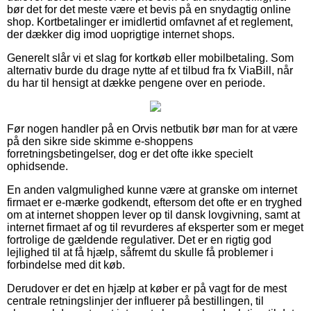
bør det for det meste være et bevis på en snydagtig online
shop. Kortbetalinger er imidlertid omfavnet af et reglement,
der dækker dig imod uoprigtige internet shops.
Generelt slår vi et slag for kortkøb eller mobilbetaling. Som
alternativ burde du drage nytte af et tilbud fra fx ViaBill, når
du har til hensigt at dække pengene over en periode.
Før nogen handler på en Orvis netbutik bør man for at være
på den sikre side skimme e-shoppens
forretningsbetingelser, dog er det ofte ikke specielt
ophidsende.
En anden valgmulighed kunne være at granske om internet
firmaet er e-mærke godkendt, eftersom det ofte er en tryghed
om at internet shoppen lever op til dansk lovgivning, samt at
internet firmaet af og til revurderes af eksperter som er meget
fortrolige de gældende regulativer. Det er en rigtig god
lejlighed til at få hjælp, såfremt du skulle få problemer i
forbindelse med dit køb.
Derudover er det en hjælp at køber er på vagt for de mest
centrale retningslinjer der influerer på bestillingen, til