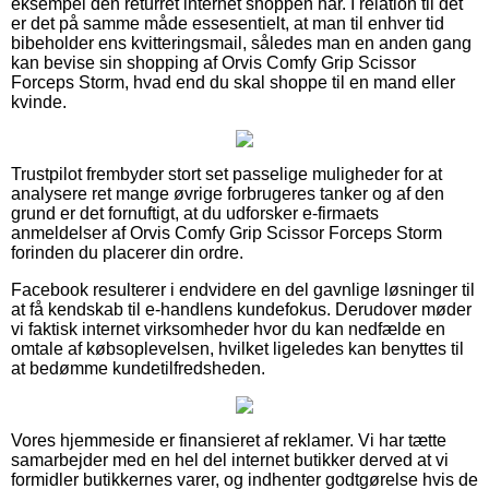
eksempel den returret internet shoppen har. I relation til det
er det på samme måde essesentielt, at man til enhver tid
bibeholder ens kvitteringsmail, således man en anden gang
kan bevise sin shopping af Orvis Comfy Grip Scissor
Forceps Storm, hvad end du skal shoppe til en mand eller
kvinde.
Trustpilot frembyder stort set passelige muligheder for at
analysere ret mange øvrige forbrugeres tanker og af den
grund er det fornuftigt, at du udforsker e-firmaets
anmeldelser af Orvis Comfy Grip Scissor Forceps Storm
forinden du placerer din ordre.
Facebook resulterer i endvidere en del gavnlige løsninger til
at få kendskab til e-handlens kundefokus. Derudover møder
vi faktisk internet virksomheder hvor du kan nedfælde en
omtale af købsoplevelsen, hvilket ligeledes kan benyttes til
at bedømme kundetilfredsheden.
Vores hjemmeside er finansieret af reklamer. Vi har tætte
samarbejder med en hel del internet butikker derved at vi
formidler butikkernes varer, og indhenter godtgørelse hvis de