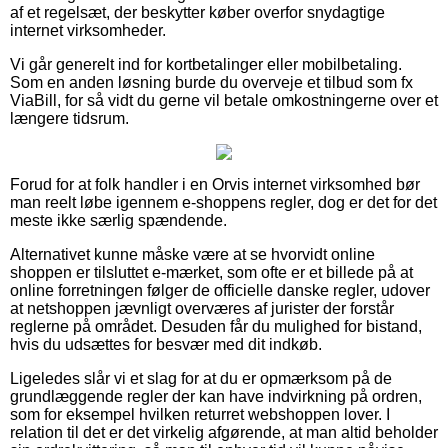
af et regelsæt, der beskytter køber overfor snydagtige
internet virksomheder.
Vi går generelt ind for kortbetalinger eller mobilbetaling.
Som en anden løsning burde du overveje et tilbud som fx
ViaBill, for så vidt du gerne vil betale omkostningerne over et
længere tidsrum.
Forud for at folk handler i en Orvis internet virksomhed bør
man reelt løbe igennem e-shoppens regler, dog er det for det
meste ikke særlig spændende.
Alternativet kunne måske være at se hvorvidt online
shoppen er tilsluttet e-mærket, som ofte er et billede på at
online forretningen følger de officielle danske regler, udover
at netshoppen jævnligt overværes af jurister der forstår
reglerne på området. Desuden får du mulighed for bistand,
hvis du udsættes for besvær med dit indkøb.
Ligeledes slår vi et slag for at du er opmærksom på de
grundlæggende regler der kan have indvirkning på ordren,
som for eksempel hvilken returret webshoppen lover. I
relation til det er det virkelig afgørende, at man altid beholder