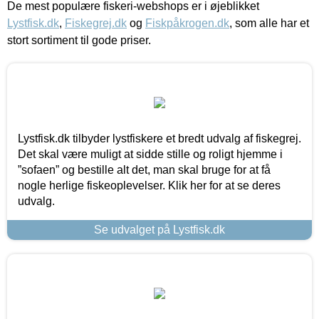
De mest populære fiskeri-webshops er i øjeblikket
Lystfisk.dk
,
Fiskegrej.dk
og
Fiskpåkrogen.dk
, som alle har et
stort sortiment til gode priser.
Lystfisk.dk tilbyder lystfiskere et bredt udvalg af fiskegrej.
Det skal være muligt at sidde stille og roligt hjemme i
”sofaen” og bestille alt det, man skal bruge for at få
nogle herlige fiskeoplevelser. Klik her for at se deres
udvalg.
Se udvalget på Lystfisk.dk