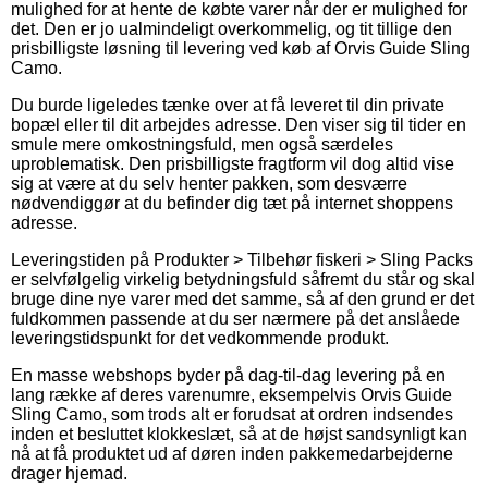
mulighed for at hente de købte varer når der er mulighed for
det. Den er jo ualmindeligt overkommelig, og tit tillige den
prisbilligste løsning til levering ved køb af Orvis Guide Sling
Camo.
Du burde ligeledes tænke over at få leveret til din private
bopæl eller til dit arbejdes adresse. Den viser sig til tider en
smule mere omkostningsfuld, men også særdeles
uproblematisk. Den prisbilligste fragtform vil dog altid vise
sig at være at du selv henter pakken, som desværre
nødvendiggør at du befinder dig tæt på internet shoppens
adresse.
Leveringstiden på Produkter > Tilbehør fiskeri > Sling Packs
er selvfølgelig virkelig betydningsfuld såfremt du står og skal
bruge dine nye varer med det samme, så af den grund er det
fuldkommen passende at du ser nærmere på det anslåede
leveringstidspunkt for det vedkommende produkt.
En masse webshops byder på dag-til-dag levering på en
lang række af deres varenumre, eksempelvis Orvis Guide
Sling Camo, som trods alt er forudsat at ordren indsendes
inden et besluttet klokkeslæt, så at de højst sandsynligt kan
nå at få produktet ud af døren inden pakkemedarbejderne
drager hjemad.