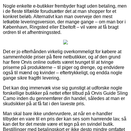
Nogle enkelte e-butikker frembyder fragt uden betaling, men
i de fleste tilfælde forudsætter det at man shopper for et
konkret beløb. Alternativt kan man overveje den mest
letkøbte leveringsversion, der mange gange – om man bor i
København, Ringsted eller Ebeltoft – vil være at få bragt
ordren til et afhentningssted.
Det er jo efterhånden virkelig overkommeligt for købere at
sammenholde priser på flere netbutikker, og af den grund
har flere Orvis online outlets været tvunget til at tvinge
priserne på produkterne – til piger og drenge, og endvidere
også til mænd og kvinder – eftertrykkeligt, og endda nogle
gange sikre fragtfri levering.
Det kan dog immervæk vise sig gunstigt at udforske nogle
forskellige butikker på nettet efter tilbud på Orvis Guide Sling
Camo inden du gennemfører din handel, således at man er
skudsikker på at få fat i den laveste pris.
Man skal bare ikke undervurdere, at når en e-handler
tilbyder en vare til en pris der kan ses som hamrende lav, så
kan det for det meste være et tegn på en svindel butik.
Bestillinger med betalingskort er ikke desto mindre omfattet