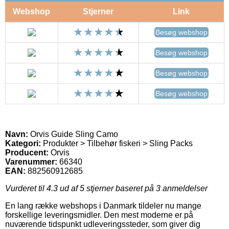
Webshop
Stjerner
Link
Besøg webshop
Besøg webshop
Besøg webshop
Besøg webshop
Navn:
Orvis Guide Sling Camo
Kategori:
Produkter > Tilbehør fiskeri > Sling Packs
Producent:
Orvis
Varenummer:
66340
EAN:
882560912685
Vurderet til
4.3
ud af 5 stjerner baseret på
3
anmeldelser
En lang række webshops i Danmark tildeler nu mange
forskellige leveringsmidler. Den mest moderne er på
nuværende tidspunkt udleveringssteder, som giver dig