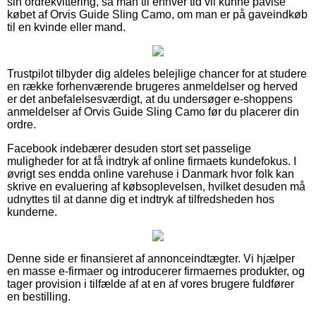
sin ordrekvittering, så man til enhver tid vil kunne påvise
købet af Orvis Guide Sling Camo, om man er på gaveindkøb
til en kvinde eller mand.
Trustpilot tilbyder dig aldeles belejlige chancer for at studere
en række forhenværende brugeres anmeldelser og herved
er det anbefalelsesværdigt, at du undersøger e-shoppens
anmeldelser af Orvis Guide Sling Camo før du placerer din
ordre.
Facebook indebærer desuden stort set passelige
muligheder for at få indtryk af online firmaets kundefokus. I
øvrigt ses endda online varehuse i Danmark hvor folk kan
skrive en evaluering af købsoplevelsen, hvilket desuden må
udnyttes til at danne dig et indtryk af tilfredsheden hos
kunderne.
Denne side er finansieret af annonceindtægter. Vi hjælper
en masse e-firmaer og introducerer firmaernes produkter, og
tager provision i tilfælde af at en af vores brugere fuldfører
en bestilling.