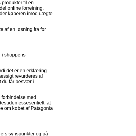
 produkter til en
el online forretning.
edder køberen imod uægte
e af en løsning fra for
nd i shoppens
i det er en erklæring
mæssigt revurderes af
t du får besvær i
 i forbindelse med
 desuden essesentielt, at
ne om købet af Patagonia
nders synspunkter og på