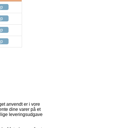
op
op
op
op
et anvendt er i vore
hente dine varer på et
elige leveringsudgave