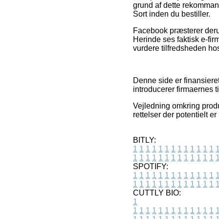
grund af dette rekommand
Sort inden du bestiller.
Facebook præsterer derudo
Herinde ses faktisk e-firm
vurdere tilfredsheden ho
Denne side er finansiere
introducerer firmaernes 
Vejledning omkring produk
rettelser der potentielt e
BITLY:
1
1
1
1
1
1
1
1
1
1
1
1
1
1
1
1
1
1
1
1
1
1
1
1
1
1
SPOTIFY:
1
1
1
1
1
1
1
1
1
1
1
1
1
1
1
1
1
1
1
1
1
1
1
1
1
1
CUTTLY BIO:
1
1
1
1
1
1
1
1
1
1
1
1
1
1