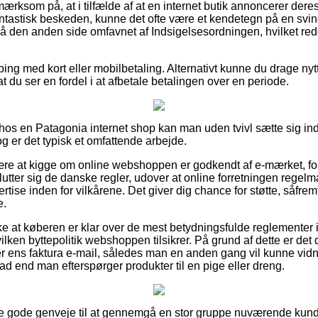
rksom på, at i tilfælde af at en internet butik annoncerer deres
antastisk beskeden, kunne det ofte være et kendetegn på en svind
 på den anden side omfavnet af Indsigelsesordningen, hvilket r
ping med kort eller mobilbetaling. Alternativt kunne du drage nytt
t du ser en fordel i at afbetale betalingen over en periode.
er hos en Patagonia internet shop kan man uden tvivl sætte sig i
og er det typisk et omfattende arbejde.
re at kigge om online webshoppen er godkendt af e-mærket, ford
slutter sig de danske regler, udover at online forretningen regel
tise inden for vilkårene. Det giver dig chance for støtte, såfrem
e.
ække at køberen er klar over de mest betydningsfulde reglementer
lken byttepolitik webshoppen tilsikrer. På grund af dette er det
r ens faktura e-mail, således man en anden gang vil kunne vid
ad end man efterspørger produkter til en pige eller dreng.
flere gode genveje til at gennemgå en stor gruppe nuværende ku