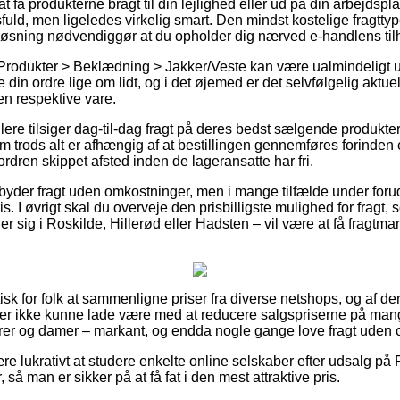
få produkterne bragt til din lejlighed eller ud på din arbejdspl
ld, men ligeledes virkelig smart. Den mindst kostelige fragttyp
løsning nødvendiggør at du opholder dig nærved e-handlens til
Produkter > Beklædning > Jakker/Veste kan være ualmindeligt u
e din ordre lige om lidt, og i det øjemed er det selvfølgelig aktue
en respektive vare.
ere tilsiger dag-til-dag fragt på deres bedst sælgende produkt
m trods alt er afhængig af at bestillingen gennemføres forinden 
ordren skippet afsted inden de lageransatte har fri.
ilbyder fragt uden omkostninger, men i mange tilfælde under foru
s. I øvrigt skal du overveje den prisbilligste mulighed for fragt,
sig i Roskilde, Hillerød eller Hadsten – vil være at få fragtman
ktisk for folk at sammenligne priser fra diverse netshops, og af d
ker ikke kunne lade være med at reducere salgspriserne på mange
errer og damer – markant, og endda nogle gange love fragt uden
re lukrativt at studere enkelte online selskaber efter udsalg på
 så man er sikker på at få fat i den mest attraktive pris.