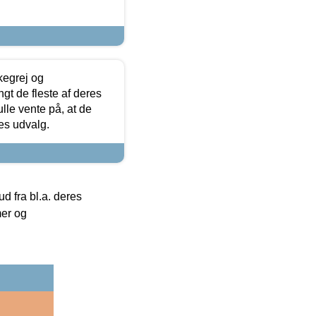
kegrej og
angt de fleste af deres
ulle vente på, at de
res udvalg.
 fra bl.a. deres
mer og