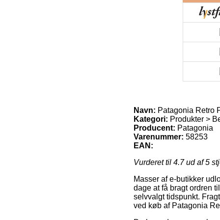
Navn:
Patagonia Retro P
Kategori:
Produkter > B
Producent:
Patagonia
Varenummer:
58253
EAN:
Vurderet til
4.7
ud af 5 st
Masser af e-butikker udl
dage at få bragt ordren ti
selvvalgt tidspunkt. Fra
ved køb af Patagonia Ret