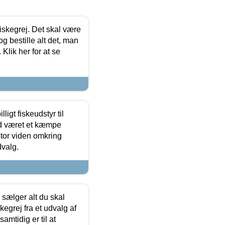
 fiskegrej. Det skal være
og bestille alt det, man
 Klik her for at se
ligt fiskeudstyr til
tid været et kæmpe
stor viden omkring
dvalg.
sælger alt du skal
skegrej fra et udvalg af
samtidig er til at