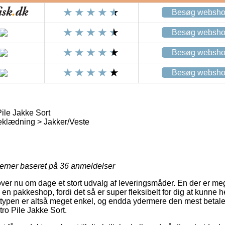
Besøg websh
Besøg websh
Besøg websh
Besøg websh
ile Jakke Sort
eklædning > Jakker/Veste
jerner baseret på
36
anmeldelser
over nu om dage et stort udvalg af leveringsmåder. En der er meg
l en pakkeshop, fordi det så er super fleksibelt for dig at kunne 
gttypen er altså meget enkel, og endda ydermere den mest betal
ro Pile Jakke Sort.