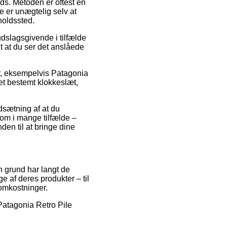
ads. Metoden er oftest en
e er unægtelig selv at
holdssted.
dslagsgivende i tilfælde
lt at du ser det anslåede
er, eksempelvis Patagonia
et bestemt klokkeslæt,
dsætning af at du
 som i mange tilfælde –
den til at bringe dine
en grund har langt de
 af deres produkter – til
 omkostninger.
 Patagonia Retro Pile