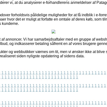
erer vi, at du analyserer e-forhandlerens anmeldelser af Patag
ver forholdsvis pålidelige muligheder for at få indblik i e-forre
aer hvor det er muligt at forfatte en omtale af deres køb, som til
s kunderne.
t af annoncer. Vi har samarbejdsaftaler med en gruppe af webshop
tilbud, og indkasserer betaling såfremt en af vores brugere gen
ter og webbutikker værnes om tit, men vi ønsker ikke at blive sti
r realiseret siden nyligste opdatering af sidens data.
1
1
1
1
1
1
1
1
1
1
1
1
1
1
1
1
1
1
1
1
1
1
1
1
1
1
1
1
1
1
1
1
1
1
1
1
1
1
1
1
1
1
1
1
1
1
1
1
1
1
1
1
1
1
1
1
1
1
1
1
1
1
1
1
1
1
1
1
1
1
1
1
1
1
1
1
1
1
1
1
1
1
1
1
1
1
1
1
1
1
1
1
1
1
1
1
1
1
1
1
1
1
1
1
1
1
1
1
1
1
1
1
1
1
1
1
1
1
1
1
1
1
1
1
1
1
1
1
1
1
1
1
1
1
1
1
1
1
1
1
1
1
1
1
1
1
1
1
1
1
1
1
1
1
1
1
1