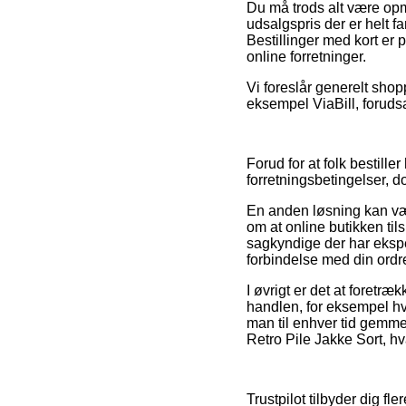
Du må trods alt være opmæ
udsalgspris der er helt f
Bestillinger med kort er
online forretninger.
Vi foreslår generelt shop
eksempel ViaBill, forudsa
Forud for at folk bestill
forretningsbetingelser, d
En anden løsning kan væ
om at online butikken til
sagkyndige der har eksper
forbindelse med din ordr
I øvrigt er det at foretr
handlen, for eksempel hvi
man til enhver tid gemme
Retro Pile Jakke Sort, hv
Trustpilot tilbyder dig 