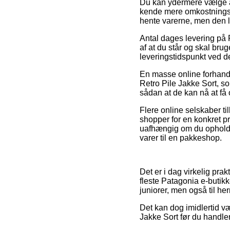
Du kan ydermere vælge at 
kende mere omkostningsfu
hente varerne, men den 
Antal dages levering på 
af at du står og skal brug
leveringstidspunkt ved d
En masse online forhandl
Retro Pile Jakke Sort, so
sådan at de kan nå at få 
Flere online selskaber t
shopper for en konkret pri
uafhængig om du opholder 
varer til en pakkeshop.
Det er i dag virkelig pra
fleste Patagonia e-butik
juniorer, men også til h
Det kan dog imidlertid væ
Jakke Sort før du handler,