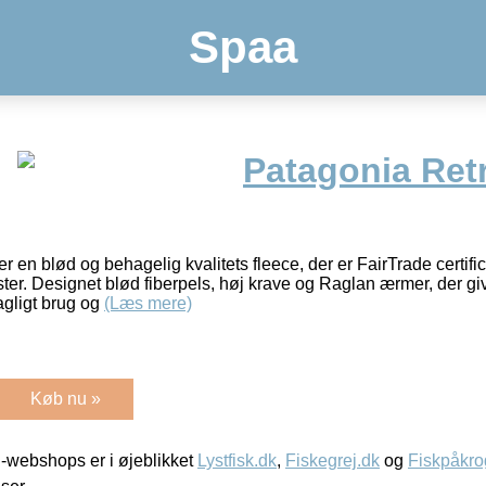
Spaa
Patagonia Retr
er en blød og behagelig kvalitets fleece, der er FairTrade certifi
r. Designet blød fiberpels, høj krave og Raglan ærmer, der gi
agligt brug og
(Læs mere)
Køb nu »
-webshops er i øjeblikket
Lystfisk.dk
,
Fiskegrej.dk
og
Fiskpåkro