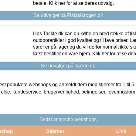
betale. Klik her for at se deres udvalg.
Se udvalget på Fiskpåkrogen.dk
Hos Tackle.dk kan du købe en bred række af fis
outdoorartikler i god kvalitet og til lave priser. L
varer er på lager og du vil derfor normalt ikke sk
først bestiller en vare hjem. Klik her for at se de
Se udvalget på Tackle.dk
t populære webshops og anmeldt dem med stjerner fra 1 til 5 ud
rrelse, kundeservice, brugervenlighed, betingelser, leveringsfor
Bedst anmeldte webshops
bshop
Stjerner
Link