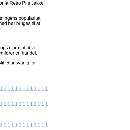
onia Retro Pile Jakke
tningens popularitet.
med bør bruges til at
s i form af at vi
nemfører en handel.
llet ansvarlig for
1
1
1
1
1
1
1
1
1
1
1
1
1
1
1
1
1
1
1
1
1
1
1
1
1
1
1
1
1
1
1
1
1
1
1
1
1
1
1