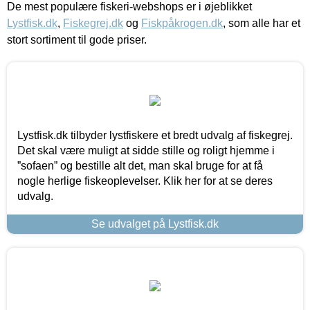
De mest populære fiskeri-webshops er i øjeblikket
Lystfisk.dk
,
Fiskegrej.dk
og
Fiskpåkrogen.dk
, som alle har et
stort sortiment til gode priser.
Lystfisk.dk tilbyder lystfiskere et bredt udvalg af fiskegrej.
Det skal være muligt at sidde stille og roligt hjemme i
”sofaen” og bestille alt det, man skal bruge for at få
nogle herlige fiskeoplevelser. Klik her for at se deres
udvalg.
Se udvalget på Lystfisk.dk