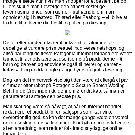
mange tilfælde kun hvis man shopper for et bestemt beløb.
Ellers skulle man udvælge den mindst kostelige
leveringsmulighed, som gerne – uafhængig om man
opholder sig i Næstved, Thisted eller Faaborg – vil blive at
få dem til at levere din bestilling til en pakkeshop.
Det er efterhånden ekstremt bekvemt for almindelige
dødelige at vurdere prisniveauet fra diverse netshops, og
altså har langt de fleste Patagonia internet forhandlere været
tvunget til at nedskære salgspriserne på produkterne – til
børn og babyer, og endvidere også til herrer og damer –
kolossalt, og endda nogle gange byde på gratis levering.
Dog kan det immervæk vise sig tiden værd at eftergå et par
e-firmaer efter rabat på Patagonia Secure Stretch Wading
Belt Forge Grey inden du gennemfører dit køb, så man er
garanteret at antage den bedste pris.
Man skal dog være så påvagt, at når en internet handler
reklamerer et produkt for en salgspris som kan virke
overordentlig god, så kan det mange gange være en varsel
om en falsk internet virksomhed. Kortkøb er imidlertid en del
af en anordning, som redder folk imod snydagtige online
forhandlere.