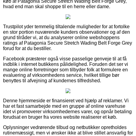
køb af Patagonia Secure Stretch Wading Belt Forge Grey,
hvad end man skal shoppe til en herre eller dame.
Trustpilot yder temmelig tiltalende muligheder for at fortolke
en stor portion nuværende kunders observationer og af den
grund tilråder vi, at du analyserer online webshoppens
ratings af Patagonia Secure Stretch Wading Belt Forge Grey
forud for at du bestiller.
Facebook præsterer også visse passelige genveje til at få
indblik i internet butikkens pålidelighed. Foruden det ser vi
mange online forretninger som tilbyder folk at formulere en
evaluering af virksomhedens service, hvilket tillige bør
benyttes til afvejning af kundernes tilfredshed.
Denne hjemmeside er finansieret ved hjælp af reklamer. Vi
har et fast samarbejde med en gruppe af online varehuse
idet vi promoverer virksomhedernes varer, og opnår betaling
forudsat en bruger fra vores website realiserer et køb.
Oplysninger vedrørende tilbud og netbutikker opretholdes
rutinemæssigt, men vi ønsker ikke at blive stillet ansvarlig for