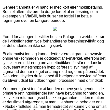
Generelt anbefaler vi handler med kort eller mobilbetaling.
Som et alternativ bør du drage fordel af en løsning som
eksempelvis ViaBill, hvis du ser en fordel i at betale
regningen over en længere periode.
Forud for at nogen bestiller hos en Patagonia webbutik bør
de i virkeligheden tyde forhandlerens forretningsvilkår, dog
er det undertiden ikke særlig sjovt.
Et alternativt forslag kunne derfor være at granske hvorvidt
online virksomheden er godkendt af e-mærket, eftersom det
typisk er en erklæring om at netbutikken forstår de danske
love, samt at netshoppen hyppigt føres tilsyn med af
fagmænd der har meget erfaring med reglerne på området.
Desuden tilbydes du lejlighed til hjælpende service, såfremt
du bliver udsat for udfordringer i processen med dit indkøb.
Ydermere går vi ind for at kunden er hensynstagende til de
primære retningslinjer der kan have betydning for handlen,
fx hvilken returneringsret butikken garanterer. I den relation
er det tilmed afgørende, at man til enhver tid beholder ens
købsbekræftelse, så man fremadrettet vil kunne vidne om sit