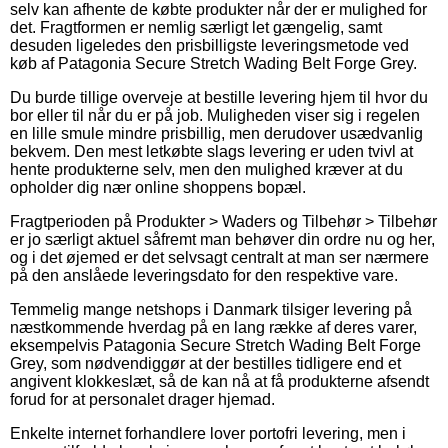
selv kan afhente de købte produkter når der er mulighed for
det. Fragtformen er nemlig særligt let gængelig, samt
desuden ligeledes den prisbilligste leveringsmetode ved
køb af Patagonia Secure Stretch Wading Belt Forge Grey.
Du burde tillige overveje at bestille levering hjem til hvor du
bor eller til når du er på job. Muligheden viser sig i regelen
en lille smule mindre prisbillig, men derudover usædvanlig
bekvem. Den mest letkøbte slags levering er uden tvivl at
hente produkterne selv, men den mulighed kræver at du
opholder dig nær online shoppens bopæl.
Fragtperioden på Produkter > Waders og Tilbehør > Tilbehør
er jo særligt aktuel såfremt man behøver din ordre nu og her,
og i det øjemed er det selvsagt centralt at man ser nærmere
på den anslåede leveringsdato for den respektive vare.
Temmelig mange netshops i Danmark tilsiger levering på
næstkommende hverdag på en lang række af deres varer,
eksempelvis Patagonia Secure Stretch Wading Belt Forge
Grey, som nødvendiggør at der bestilles tidligere end et
angivent klokkeslæt, så de kan nå at få produkterne afsendt
forud for at personalet drager hjemad.
Enkelte internet forhandlere lover portofri levering, men i