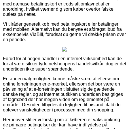
med gængse betalingskort er trods alt omfavnet af en
anordning, hvilket værner dig som køber overfor falske
outlets på nettet.
Vi tilråder generelt køb med betalingskort eller betalinger
med mobilen. Alternativt kan du benytte et afdragstilbud fra
eksempelvis ViaBill, forudsat du gerne vil dække prisen over
en periode.
Forud for at nogen handler i en internet virksomhed kan de
for at være sikker tyde netshoppens handelsvilkår, dog er det
undertiden ikke super spændende.
En anden valgmulighed kunne måske være at efterse om
online forretningen er e-mærket, eftersom det bør være en
påvisning af at e-forretningen tilslutter sig de gældende
danske regler, og at internet butikken undertiden besigtiges
af fagmænd der har megen viden om reglementet på
området. Desuden tilbydes du lejlighed til bistand, ifald du
oplever vanskeligheder i processen med din shopping.
Herudover stiller vi forslag om at køberen er vaks omkring
de primære betingelser der kan have indflydelse på