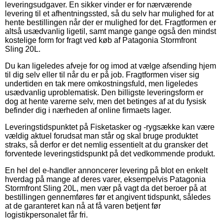
leveringsudgaver. En sikker vinder er for nærværende
levering til et afhentningssted, så du selv har mulighed for at
hente bestillingen når der er mulighed for det. Fragtformen er
altså usædvanlig ligetil, samt mange gange også den mindst
kostelige form for fragt ved køb af Patagonia Stormfront
Sling 20L.
Du kan ligeledes afveje for og imod at vælge afsending hjem
til dig selv eller til når du er på job. Fragtformen viser sig
undertiden en tak mere omkostningsfuld, men ligeledes
usædvanlig uproblematisk. Den billigste leveringsform er
dog at hente varerne selv, men det betinges af at du fysisk
befinder dig i nærheden af online firmaets lager.
Leveringstidspunktet på Fisketasker og -rygsække kan være
vældig aktuel forudsat man står og skal bruge produktet
straks, så derfor er det nemlig essentielt at du gransker det
forventede leveringstidspunkt på det vedkommende produkt.
En hel del e-handler annoncerer levering på blot en enkelt
hverdag på mange af deres varer, eksempelvis Patagonia
Stormfront Sling 20L, men vær på vagt da det beroer på at
bestillingen gennemføres før et angivent tidspunkt, således
at de garanteret kan nå at få varen betjent før
logistikpersonalet får fri.