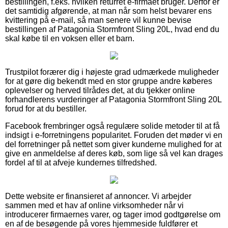
bestillingen, f.eks. hvilken returret e-firmaet bruger. Derfor er
det samtidig afgørende, at man når som helst bevarer ens
kvittering på e-mail, så man senere vil kunne bevise
bestillingen af Patagonia Stormfront Sling 20L, hvad end du
skal købe til en voksen eller et barn.
Trustpilot forærer dig i højeste grad udmærkede muligheder
for at gøre dig bekendt med en stor gruppe andre køberes
oplevelser og herved tilrådes det, at du tjekker online
forhandlerens vurderinger af Patagonia Stormfront Sling 20L
forud for at du bestiller.
Facebook frembringer også regulære solide metoder til at få
indsigt i e-forretningens popularitet. Foruden det møder vi en
del forretninger på nettet som giver kunderne mulighed for at
give en anmeldelse af deres køb, som lige så vel kan drages
fordel af til at afveje kundernes tilfredshed.
Dette website er finansieret af annoncer. Vi arbejder
sammen med et hav af online virksomheder når vi
introducerer firmaernes varer, og tager imod godtgørelse om
en af de besøgende på vores hjemmeside fuldfører et