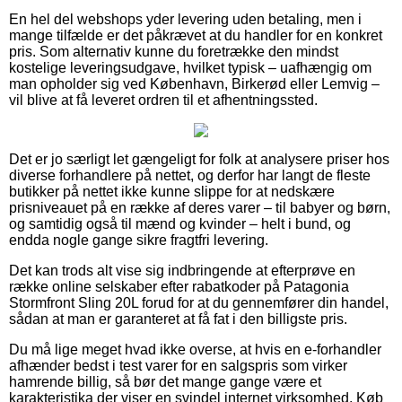
En hel del webshops yder levering uden betaling, men i
mange tilfælde er det påkrævet at du handler for en konkret
pris. Som alternativ kunne du foretrække den mindst
kostelige leveringsudgave, hvilket typisk – uafhængig om
man opholder sig ved København, Birkerød eller Lemvig –
vil blive at få leveret ordren til et afhentningssted.
Det er jo særligt let gængeligt for folk at analysere priser hos
diverse forhandlere på nettet, og derfor har langt de fleste
butikker på nettet ikke kunne slippe for at nedskære
prisniveauet på en række af deres varer – til babyer og børn,
og samtidig også til mænd og kvinder – helt i bund, og
endda nogle gange sikre fragtfri levering.
Det kan trods alt vise sig indbringende at efterprøve en
række online selskaber efter rabatkoder på Patagonia
Stormfront Sling 20L forud for at du gennemfører din handel,
sådan at man er garanteret at få fat i den billigste pris.
Du må lige meget hvad ikke overse, at hvis en e-forhandler
afhænder bedst i test varer for en salgspris som virker
hamrende billig, så bør det mange gange være et
karakteristika der viser en svindel internet virksomhed. Køb