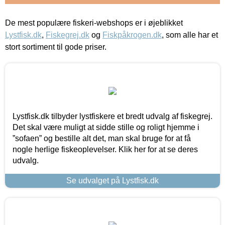
De mest populære fiskeri-webshops er i øjeblikket
Lystfisk.dk
,
Fiskegrej.dk
og
Fiskpåkrogen.dk
, som alle har et
stort sortiment til gode priser.
Lystfisk.dk tilbyder lystfiskere et bredt udvalg af fiskegrej.
Det skal være muligt at sidde stille og roligt hjemme i
”sofaen” og bestille alt det, man skal bruge for at få
nogle herlige fiskeoplevelser. Klik her for at se deres
udvalg.
Se udvalget på Lystfisk.dk