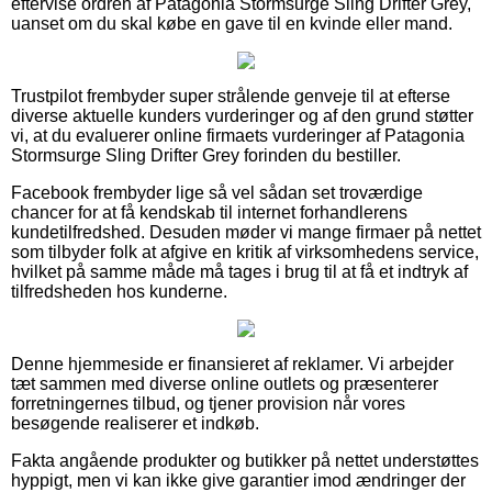
eftervise ordren af Patagonia Stormsurge Sling Drifter Grey,
uanset om du skal købe en gave til en kvinde eller mand.
Trustpilot frembyder super strålende genveje til at efterse
diverse aktuelle kunders vurderinger og af den grund støtter
vi, at du evaluerer online firmaets vurderinger af Patagonia
Stormsurge Sling Drifter Grey forinden du bestiller.
Facebook frembyder lige så vel sådan set troværdige
chancer for at få kendskab til internet forhandlerens
kundetilfredshed. Desuden møder vi mange firmaer på nettet
som tilbyder folk at afgive en kritik af virksomhedens service,
hvilket på samme måde må tages i brug til at få et indtryk af
tilfredsheden hos kunderne.
Denne hjemmeside er finansieret af reklamer. Vi arbejder
tæt sammen med diverse online outlets og præsenterer
forretningernes tilbud, og tjener provision når vores
besøgende realiserer et indkøb.
Fakta angående produkter og butikker på nettet understøttes
hyppigt, men vi kan ikke give garantier imod ændringer der