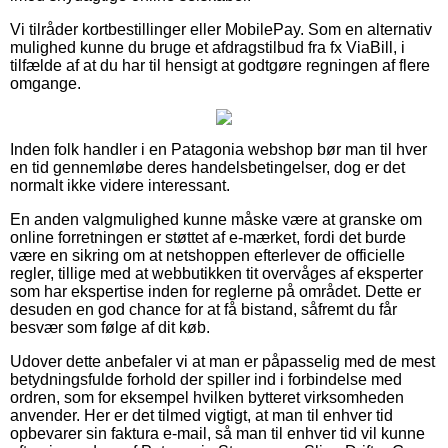
Vi tilråder kortbestillinger eller MobilePay. Som en alternativ
mulighed kunne du bruge et afdragstilbud fra fx ViaBill, i
tilfælde af at du har til hensigt at godtgøre regningen af flere
omgange.
Inden folk handler i en Patagonia webshop bør man til hver
en tid gennemløbe deres handelsbetingelser, dog er det
normalt ikke videre interessant.
En anden valgmulighed kunne måske være at granske om
online forretningen er støttet af e-mærket, fordi det burde
være en sikring om at netshoppen efterlever de officielle
regler, tillige med at webbutikken tit overvåges af eksperter
som har ekspertise inden for reglerne på området. Dette er
desuden en god chance for at få bistand, såfremt du får
besvær som følge af dit køb.
Udover dette anbefaler vi at man er påpasselig med de mest
betydningsfulde forhold der spiller ind i forbindelse med
ordren, som for eksempel hvilken bytteret virksomheden
anvender. Her er det tilmed vigtigt, at man til enhver tid
opbevarer sin faktura e-mail, så man til enhver tid vil kunne