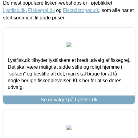
De mest populære fiskeri-webshops er i øjeblikket
Lystfisk.dk
,
Fiskegrej.dk
og
Fiskpåkrogen.dk
, som alle har et
stort sortiment til gode priser.
Lystfisk.dk tilbyder lystfiskere et bredt udvalg af fiskegrej.
Det skal være muligt at sidde stille og roligt hjemme i
”sofaen” og bestille alt det, man skal bruge for at få
nogle herlige fiskeoplevelser. Klik her for at se deres
udvalg.
Se udvalget på Lystfisk.dk