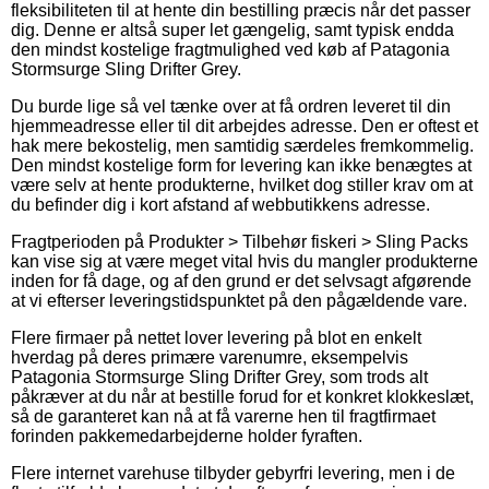
fleksibiliteten til at hente din bestilling præcis når det passer
dig. Denne er altså super let gængelig, samt typisk endda
den mindst kostelige fragtmulighed ved køb af Patagonia
Stormsurge Sling Drifter Grey.
Du burde lige så vel tænke over at få ordren leveret til din
hjemmeadresse eller til dit arbejdes adresse. Den er oftest et
hak mere bekostelig, men samtidig særdeles fremkommelig.
Den mindst kostelige form for levering kan ikke benægtes at
være selv at hente produkterne, hvilket dog stiller krav om at
du befinder dig i kort afstand af webbutikkens adresse.
Fragtperioden på Produkter > Tilbehør fiskeri > Sling Packs
kan vise sig at være meget vital hvis du mangler produkterne
inden for få dage, og af den grund er det selvsagt afgørende
at vi efterser leveringstidspunktet på den pågældende vare.
Flere firmaer på nettet lover levering på blot en enkelt
hverdag på deres primære varenumre, eksempelvis
Patagonia Stormsurge Sling Drifter Grey, som trods alt
påkræver at du når at bestille forud for et konkret klokkeslæt,
så de garanteret kan nå at få varerne hen til fragtfirmaet
forinden pakkemedarbejderne holder fyraften.
Flere internet varehuse tilbyder gebyrfri levering, men i de