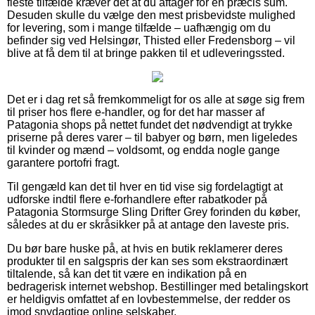
fleste tilfælde kræver det at du aftager for en præcis sum.
Desuden skulle du vælge den mest prisbevidste mulighed
for levering, som i mange tilfælde – uafhængig om du
befinder sig ved Helsingør, Thisted eller Fredensborg – vil
blive at få dem til at bringe pakken til et udleveringssted.
Det er i dag ret så fremkommeligt for os alle at søge sig frem
til priser hos flere e-handler, og for det har masser af
Patagonia shops på nettet fundet det nødvendigt at trykke
priserne på deres varer – til babyer og børn, men ligeledes
til kvinder og mænd – voldsomt, og endda nogle gange
garantere portofri fragt.
Til gengæld kan det til hver en tid vise sig fordelagtigt at
udforske indtil flere e-forhandlere efter rabatkoder på
Patagonia Stormsurge Sling Drifter Grey forinden du køber,
således at du er skråsikker på at antage den laveste pris.
Du bør bare huske på, at hvis en butik reklamerer deres
produkter til en salgspris der kan ses som ekstraordinært
tiltalende, så kan det tit være en indikation på en
bedragerisk internet webshop. Bestillinger med betalingskort
er heldigvis omfattet af en lovbestemmelse, der redder os
imod snydagtige online selskaber.