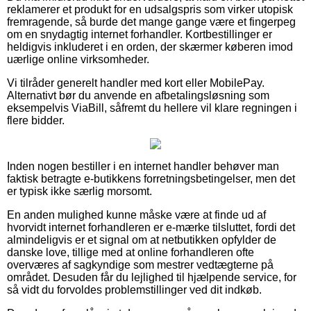
reklamerer et produkt for en udsalgspris som virker utopisk
fremragende, så burde det mange gange være et fingerpeg
om en snydagtig internet forhandler. Kortbestillinger er
heldigvis inkluderet i en orden, der skærmer køberen imod
uærlige online virksomheder.
Vi tilråder generelt handler med kort eller MobilePay.
Alternativt bør du anvende en afbetalingsløsning som
eksempelvis ViaBill, såfremt du hellere vil klare regningen i
flere bidder.
Inden nogen bestiller i en internet handler behøver man
faktisk betragte e-butikkens forretningsbetingelser, men det
er typisk ikke særlig morsomt.
En anden mulighed kunne måske være at finde ud af
hvorvidt internet forhandleren er e-mærke tilsluttet, fordi det
almindeligvis er et signal om at netbutikken opfylder de
danske love, tillige med at online forhandleren ofte
overværes af sagkyndige som mestrer vedtægterne på
området. Desuden får du lejlighed til hjælpende service, for
så vidt du forvoldes problemstillinger ved dit indkøb.