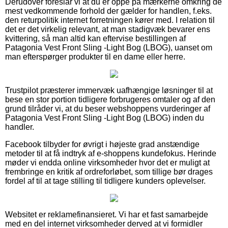
Derudover foreslår vi at du er oppe på mærkerne omkring de
mest vedkommende forhold der gælder for handlen, f.eks.
den returpolitik internet forretningen kører med. I relation til
det er det virkelig relevant, at man stadigvæk bevarer ens
kvittering, så man altid kan eftervise bestillingen af
Patagonia Vest Front Sling -Light Bog (LBOG), uanset om
man efterspørger produkter til en dame eller herre.
Trustpilot præsterer immervæk uafhængige løsninger til at
bese en stor portion tidligere forbrugeres omtaler og af den
grund tilråder vi, at du beser webshoppens vurderinger af
Patagonia Vest Front Sling -Light Bog (LBOG) inden du
handler.
Facebook tilbyder for øvrigt i højeste grad anstændige
metoder til at få indtryk af e-shoppens kundefokus. Herinde
møder vi endda online virksomheder hvor det er muligt at
frembringe en kritik af ordreforløbet, som tillige bør drages
fordel af til at tage stilling til tidligere kunders oplevelser.
Websitet er reklamefinansieret. Vi har et fast samarbejde
med en del internet virksomheder derved at vi formidler