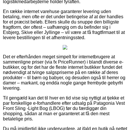
logistikmedarbejderne holder fyraften.
En række internet varehuse garanterer levering uden
betaling, men ofte er det under betingelse af at der handles
for et præcist beløb. Ellers skulle du snuppe den billigste
fragtform, der oftest – uafhængig om du befinder sig i
Esbjerg, Skive eller Jyllinge – vil være at få fragtfirmaet til at
levere bestillingen til et afhentningssted.
Det er efterhånden meget simpelt for internetbrugere at
sammenligne priser (via fx PriceRunner) i blandt diverse e-
butikker, og for det har de fleste internet butikker fundet det
nødvendigt at tvinge salgspriserne på en række af deres
produkter – til børn og babyer, og desuden også til herrer og
damer – markant, og endda nogle gange frembyde gebyrfri
levering.
Til gengæld kan det til hver en tid vise sig nyttigt at tjekke et
par forskellige e-forhandlere efter udsalg på Patagonia Vest
Front Sling -Light Bog (LBOG) før du færdiggør din
shopping, sådan at man er garanteret at få den mest
betalelige pris.
Du må imidlertid ikke undervurdere, at ifald en butik på nettet