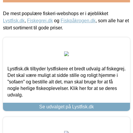
De mest populære fiskeri-webshops er i øjeblikket
Lystfisk.dk
,
Fiskegrej.dk
og
Fiskpåkrogen.dk
, som alle har et
stort sortiment til gode priser.
Lystfisk.dk tilbyder lystfiskere et bredt udvalg af fiskegrej.
Det skal være muligt at sidde stille og roligt hjemme i
”sofaen” og bestille alt det, man skal bruge for at få
nogle herlige fiskeoplevelser. Klik her for at se deres
udvalg.
Se udvalget på Lystfisk.dk