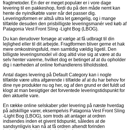
fragtmetoder. En der er meget populær er i vore dage
levering til en pakkeshop, fordi du på den måde nemt kan
hente de nyindkøbte varer når det passer dig.
Leveringsformen er altså ultra let gængelig, og i mange
tilfælde desuden den prisbilligste leveringsmanér ved køb af
Patagonia Vest Front Sling -Light Bog (LBOG).
Du kan derudover forsøge at vælge at få udbragt til din
lejlighed eller til dit arbejde. Fragtformen bliver gerne et hak
mere omkostningsfuld, men samtidig vældig ligetil. Den
billigste leveringsmodel vil dog altid vise sig at være at du
selv henter varerne, hvilket dog er betinget af at du opholder
dig i nærheden af online forhandlerens tilholdssted.
Antal dages levering på Default Category kan i nogle
tilfælde være ultra afgørende i tilfælde af at du har behov for
dine nye produkter nu og her, og af den grund er det fuldt ud
klogt at man besigtiger det forventede leveringstidspunkt for
den aktuelle vare.
En række online selskaber yder levering på næste hverdag
på adskillige varer, eksempelvis Patagonia Vest Front Sling
-Light Bog (LBOG), som trods alt antager at ordren
indsendes inden et givent tidspunkt, således at de
sandsynligvis kan nå at få ordren afsendt forinden