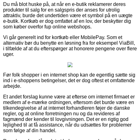
Du må blot huske på, at når en e-butik reklamerer deres
produkter til salg for en salgspris der anses for utrolig
attraktiv, burde det undertiden være et symbol på en uægte
e-butik. Kortkøb er dog omfattet af en lov, der beskytter dig
som køber overfor fup online webshops.
Vi går generelt ind for kortkøb eller MobilePay. Som et
alternativ bør du benytte en løsning fra for eksempel ViaBill,
i tilfælde af at du efterspørger at honorere pengene over flere
uger.
Før folk shopper i en internet shop kan de egentlig sætte sig
ind i e-shoppens betingelser, det er dog oftest et omfattende
arbejde.
Et andet forslag kunne være at efterse om internet firmaet er
medlem af e-mærke ordningen, eftersom det burde være en
tilkendegivelse af at internet forhandleren føjer de danske
regler, og at online forretningen nu og da revideres af
fagmænd der kender til lovgivningen. Det er en rigtig god
lejlighed til at få assistance, når du udsættes for problemer
som følge af din handel.