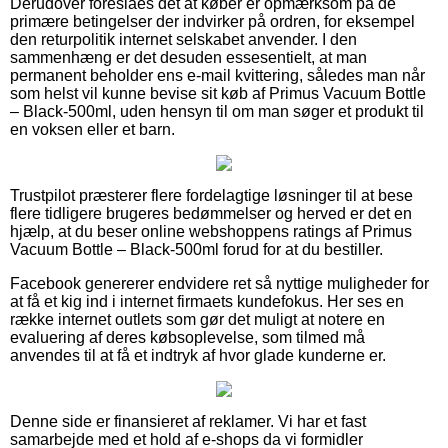
Derudover foreslåes det at køber er opmærksom på de
primære betingelser der indvirker på ordren, for eksempel
den returpolitik internet selskabet anvender. I den
sammenhæng er det desuden essesentielt, at man
permanent beholder ens e-mail kvittering, således man når
som helst vil kunne bevise sit køb af Primus Vacuum Bottle
– Black-500ml, uden hensyn til om man søger et produkt til
en voksen eller et barn.
Trustpilot præsterer flere fordelagtige løsninger til at bese
flere tidligere brugeres bedømmelser og herved er det en
hjælp, at du beser online webshoppens ratings af Primus
Vacuum Bottle – Black-500ml forud for at du bestiller.
Facebook genererer endvidere ret så nyttige muligheder for
at få et kig ind i internet firmaets kundefokus. Her ses en
række internet outlets som gør det muligt at notere en
evaluering af deres købsoplevelse, som tilmed må
anvendes til at få et indtryk af hvor glade kunderne er.
Denne side er finansieret af reklamer. Vi har et fast
samarbejde med et hold af e-shops da vi formidler