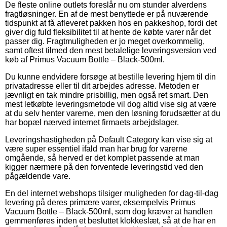
De fleste online outlets foreslår nu om stunder alverdens
fragtløsninger. En af de mest benyttede er på nuværende
tidspunkt at få afleveret pakken hos en pakkeshop, fordi det
giver dig fuld fleksibilitet til at hente de købte varer når det
passer dig. Fragtmuligheden er jo meget overkommelig,
samt oftest tilmed den mest betalelige leveringsversion ved
køb af Primus Vacuum Bottle – Black-500ml.
Du kunne endvidere forsøge at bestille levering hjem til din
privatadresse eller til dit arbejdes adresse. Metoden er
jævnligt en tak mindre prisbillig, men også ret smart. Den
mest letkøbte leveringsmetode vil dog altid vise sig at være
at du selv henter varerne, men den løsning forudsætter at du
har bopæl nærved internet firmaets arbejdslager.
Leveringshastigheden på Default Category kan vise sig at
være super essentiel ifald man har brug for varerne
omgående, så herved er det komplet passende at man
kigger nærmere på den forventede leveringstid ved den
pågældende vare.
En del internet webshops tilsiger muligheden for dag-til-dag
levering på deres primære varer, eksempelvis Primus
Vacuum Bottle – Black-500ml, som dog kræver at handlen
gemmenføres inden et besluttet klokkeslæt, så at de har en