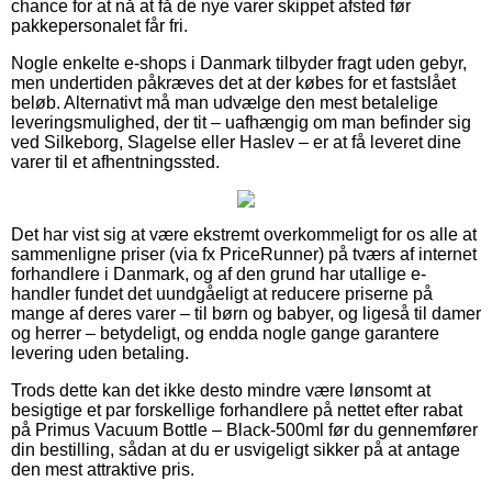
chance for at nå at få de nye varer skippet afsted før
pakkepersonalet får fri.
Nogle enkelte e-shops i Danmark tilbyder fragt uden gebyr,
men undertiden påkræves det at der købes for et fastslået
beløb. Alternativt må man udvælge den mest betalelige
leveringsmulighed, der tit – uafhængig om man befinder sig
ved Silkeborg, Slagelse eller Haslev – er at få leveret dine
varer til et afhentningssted.
Det har vist sig at være ekstremt overkommeligt for os alle at
sammenligne priser (via fx PriceRunner) på tværs af internet
forhandlere i Danmark, og af den grund har utallige e-
handler fundet det uundgåeligt at reducere priserne på
mange af deres varer – til børn og babyer, og ligeså til damer
og herrer – betydeligt, og endda nogle gange garantere
levering uden betaling.
Trods dette kan det ikke desto mindre være lønsomt at
besigtige et par forskellige forhandlere på nettet efter rabat
på Primus Vacuum Bottle – Black-500ml før du gennemfører
din bestilling, sådan at du er usvigeligt sikker på at antage
den mest attraktive pris.