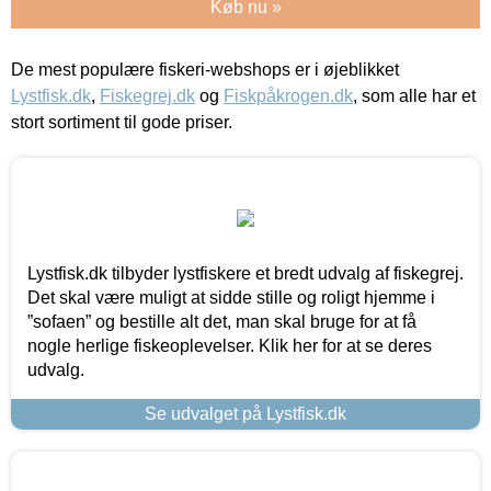
Køb nu »
De mest populære fiskeri-webshops er i øjeblikket
Lystfisk.dk
,
Fiskegrej.dk
og
Fiskpåkrogen.dk
, som alle har et
stort sortiment til gode priser.
Lystfisk.dk tilbyder lystfiskere et bredt udvalg af fiskegrej.
Det skal være muligt at sidde stille og roligt hjemme i
”sofaen” og bestille alt det, man skal bruge for at få
nogle herlige fiskeoplevelser. Klik her for at se deres
udvalg.
Se udvalget på Lystfisk.dk