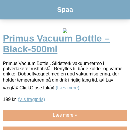
Spaa
Primus Vacuum Bottle –
Black-500ml
Primus Vacuum Bottle . Slidstærk vakuum-termo i
pulverlakeret rustfrit stål. Benyttes til både kolde- og varme
drikke. Dobbeltvægget med en god vakuumisolering, der
holder temperaturen på din drik i rigtig lang tid. â¢ Lav
vægtâ¢ ClickClose lukâ¢
(Læs mere)
199
kr.
(Vis fragtpris)
Læs mere »