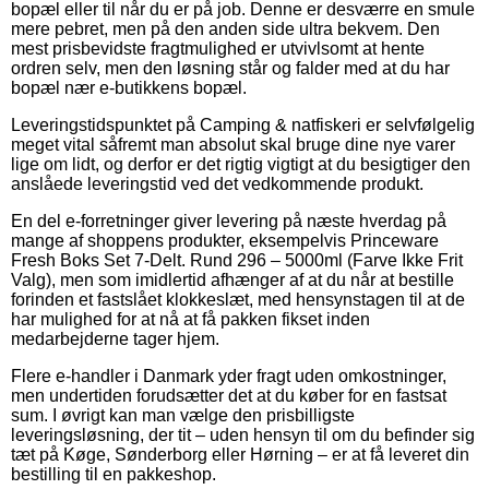
bopæl eller til når du er på job. Denne er desværre en smule
mere pebret, men på den anden side ultra bekvem. Den
mest prisbevidste fragtmulighed er utvivlsomt at hente
ordren selv, men den løsning står og falder med at du har
bopæl nær e-butikkens bopæl.
Leveringstidspunktet på Camping & natfiskeri er selvfølgelig
meget vital såfremt man absolut skal bruge dine nye varer
lige om lidt, og derfor er det rigtig vigtigt at du besigtiger den
anslåede leveringstid ved det vedkommende produkt.
En del e-forretninger giver levering på næste hverdag på
mange af shoppens produkter, eksempelvis Princeware
Fresh Boks Set 7-Delt. Rund 296 – 5000ml (Farve Ikke Frit
Valg), men som imidlertid afhænger af at du når at bestille
forinden et fastslået klokkeslæt, med hensynstagen til at de
har mulighed for at nå at få pakken fikset inden
medarbejderne tager hjem.
Flere e-handler i Danmark yder fragt uden omkostninger,
men undertiden forudsætter det at du køber for en fastsat
sum. I øvrigt kan man vælge den prisbilligste
leveringsløsning, der tit – uden hensyn til om du befinder sig
tæt på Køge, Sønderborg eller Hørning – er at få leveret din
bestilling til en pakkeshop.