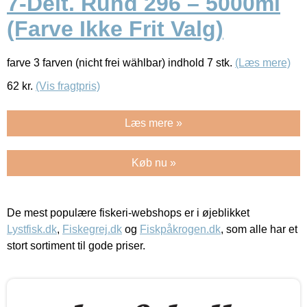
7-Delt. Rund 296 – 5000ml
(Farve Ikke Frit Valg)
farve 3 farven (nicht frei wählbar) indhold 7 stk.
(Læs mere)
62
kr.
(Vis fragtpris)
Læs mere »
Køb nu »
De mest populære fiskeri-webshops er i øjeblikket
Lystfisk.dk
,
Fiskegrej.dk
og
Fiskpåkrogen.dk
, som alle har et
stort sortiment til gode priser.