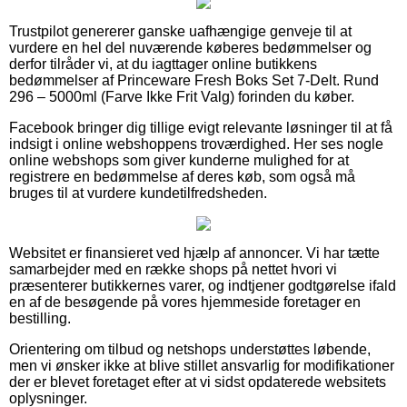
Trustpilot genererer ganske uafhængige genveje til at
vurdere en hel del nuværende køberes bedømmelser og
derfor tilråder vi, at du iagttager online butikkens
bedømmelser af Princeware Fresh Boks Set 7-Delt. Rund
296 – 5000ml (Farve Ikke Frit Valg) forinden du køber.
Facebook bringer dig tillige evigt relevante løsninger til at få
indsigt i online webshoppens troværdighed. Her ses nogle
online webshops som giver kunderne mulighed for at
registrere en bedømmelse af deres køb, som også må
bruges til at vurdere kundetilfredsheden.
Websitet er finansieret ved hjælp af annoncer. Vi har tætte
samarbejder med en række shops på nettet hvori vi
præsenterer butikkernes varer, og indtjener godtgørelse ifald
en af de besøgende på vores hjemmeside foretager en
bestilling.
Orientering om tilbud og netshops understøttes løbende,
men vi ønsker ikke at blive stillet ansvarlig for modifikationer
der er blevet foretaget efter at vi sidst opdaterede websitets
oplysninger.