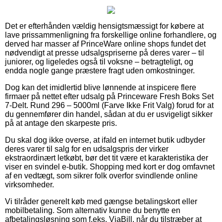
Det er efterhånden vældig hensigtsmæssigt for købere at
lave prissammenligning fra forskellige online forhandlere, og
derved har masser af PrinceWare online shops fundet det
nødvendigt at presse udsalgspriserne på deres varer – til
juniorer, og ligeledes også til voksne – betragteligt, og
endda nogle gange præstere fragt uden omkostninger.
Dog kan det imidlertid blive lønnende at inspicere flere
firmaer på nettet efter udsalg på Princeware Fresh Boks Set
7-Delt. Rund 296 – 5000ml (Farve Ikke Frit Valg) forud for at
du gennemfører din handel, sådan at du er usvigeligt sikker
på at antage den skarpeste pris.
Du skal dog ikke overse, at ifald en internet butik udbyder
deres varer til salg for en udsalgspris der virker
ekstraordinært letkøbt, bør det tit være et karakteristika der
viser en svindel e-butik. Shopping med kort er dog omfavnet
af en vedtægt, som sikrer folk overfor svindlende online
virksomheder.
Vi tilråder generelt køb med gængse betalingskort eller
mobilbetaling. Som alternativ kunne du benytte en
afbetalingsløsning som f.eks. ViaBill, når du tilstræber at