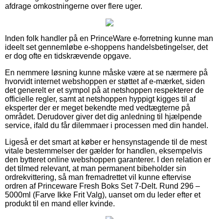
afdrage omkostningerne over flere uger.
Inden folk handler på en PrinceWare e-forretning kunne man
ideelt set gennemløbe e-shoppens handelsbetingelser, det
er dog ofte en tidskrævende opgave.
En nemmere løsning kunne måske være at se nærmere på
hvorvidt internet webshoppen er støttet af e-mærket, siden
det generelt er et sympol på at netshoppen respekterer de
officielle regler, samt at netshoppen hyppigt kigges til af
eksperter der er meget bekendte med vedtægterne på
området. Derudover giver det dig anledning til hjælpende
service, ifald du får dilemmaer i processen med din handel.
Ligeså er det smart at køber er hensynstagende til de mest
vitale bestemmelser der gælder for handlen, eksempelvis
den bytteret online webshoppen garanterer. I den relation er
det tilmed relevant, at man permanent bibeholder sin
ordrekvittering, så man fremadrettet vil kunne eftervise
ordren af Princeware Fresh Boks Set 7-Delt. Rund 296 –
5000ml (Farve Ikke Frit Valg), uanset om du leder efter et
produkt til en mand eller kvinde.