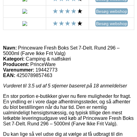
Besøg webshop
Besøg webshop
Navn:
Princeware Fresh Boks Set 7-Delt. Rund 296 –
5000ml (Farve Ikke Frit Valg)
Kategori:
Camping & natfiskeri
Producent:
PrinceWare
Varenummer:
19442773
EAN:
4250789857463
Vurderet til
3.5
ud af 5 stjerner baseret på
18
anmeldelser
En stor portion e-butikker giver nu flere muligheder for fragt.
En yndling er i vore dage afhentningssteder, og så afhenter
du blot bestillingen når du har tid. Den er nemlig
ualmindeligt hensigtsmæssig, og typisk tillige den mest
letkøbte leveringsudgave ved køb af Princeware Fresh Boks
Set 7-Delt. Rund 296 – 5000ml (Farve Ikke Frit Valg).
Du kan lige så vel udse dig at vælge at få udbragt til din