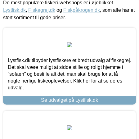
De mest populære fiskeri-webshops er i øjeblikket
Lystfisk.dk
,
Fiskegrej.dk
og
Fiskpåkrogen.dk
, som alle har et
stort sortiment til gode priser.
Lystfisk.dk tilbyder lystfiskere et bredt udvalg af fiskegrej.
Det skal være muligt at sidde stille og roligt hjemme i
”sofaen” og bestille alt det, man skal bruge for at få
nogle herlige fiskeoplevelser. Klik her for at se deres
udvalg.
Se udvalget på Lystfisk.dk