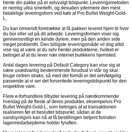
hente din pakke på et selvvalgt tidspunkt. Leveringsmetoden
er nemlig ultra smertefri, og desuden ydermere den mest
betalelige leveringsform ved køb af Pro Bullet Weight-Gold-
L.
Du kan omvendt foretrække at få pakken leveret hjem til hvor
du bor eller ud på dit arbejde. Leveringsformen viser sig
gennemsnitligt en kende dyrere, men på den anden side
meget problemfri. Den billigste leveringsmåde vil dog altid
vise sig at være at du selv henter produkterne, hvilket er
betinget af at du lever nær internet butikkens hjemsted.
Antal dages levering på Default Category kan vise sig at
være usædvanlig bestemmende forudsat vi står og skal
bruge ordren straks, så med det formål er det selvfølgelig
passende at vi ser det forventede leveringstidspunkt for den
respektive vare.
Flere e-forhandlere tilbyder levering på næstkommende
hverdag på de fleste af deres produkter, eksempelvis Pro
Bullet Weight-Gold-L, som betinges af at transaktionen
realiseres før et besluttet tidspunkt, sådan at de
sandsynligvis kan nå at få bestillingen betjent forinden
lagermedarbejderne holder fyraften.