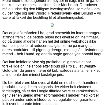
Flere internet foretagender frembyder fri fragt, men tit gælder
det kun hvis der bestilles for et fastslået beløb. Derudover
må du udse dig den billigste leveringsmåde, som ofte – om
du befinder sig nær Viborg, Frederiksværk eller Billund – vil
være at få kørt din bestilling til et afhentningssted.
Det er jo efterhånden i høj grad smertefrit for internetbrugere
at finde frem til de bedste priser hos diverse online firmaer,
og på grund af dette har en hel del online webshops ikke
kunne slippe for at reducere salgspriserne på mange af
deres produkter – til piger og drenge, men også til kvinder og
mænd – helt i bund, og endda nogle gange yde portofri fragt.
Det kan imidlertid vise sig profitabelt at granske et par
forskellige online shops efter tilbud på Pro Bullet Weight-
Gold-L før du gennemfører dit køb, således at man er sikret
at indhente den mindst kostelige pris.
Du bør blot være klar over, at ifald en netshop forhandler et
produkt til salg for en salgspris der virker helt ekstremt
fordelagtig, så er det i nogle tilfælde være et karakteristika
der viser en uærlig internet forhandler. Handler med kort er
på den anden side inkluderet i et regulativ, der garanterer
folk overfor uægte internet outlets.