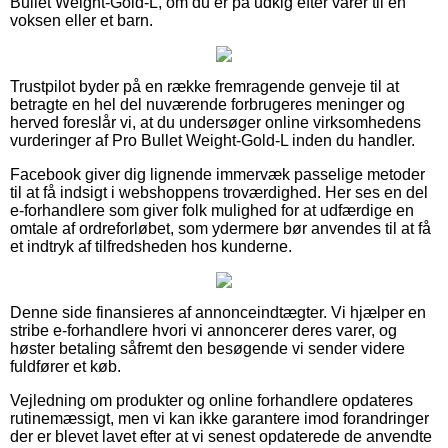
Bullet Weight-Gold-L, om du er på udkig efter varer til en
voksen eller et barn.
Trustpilot byder på en række fremragende genveje til at
betragte en hel del nuværende forbrugeres meninger og
herved foreslår vi, at du undersøger online virksomhedens
vurderinger af Pro Bullet Weight-Gold-L inden du handler.
Facebook giver dig lignende immervæk passelige metoder
til at få indsigt i webshoppens troværdighed. Her ses en del
e-forhandlere som giver folk mulighed for at udfærdige en
omtale af ordreforløbet, som ydermere bør anvendes til at få
et indtryk af tilfredsheden hos kunderne.
Denne side finansieres af annonceindtægter. Vi hjælper en
stribe e-forhandlere hvori vi annoncerer deres varer, og
høster betaling såfremt den besøgende vi sender videre
fuldfører et køb.
Vejledning om produkter og online forhandlere opdateres
rutinemæssigt, men vi kan ikke garantere imod forandringer
der er blevet lavet efter at vi senest opdaterede de anvendte