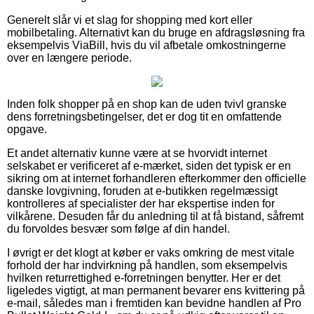
Generelt slår vi et slag for shopping med kort eller
mobilbetaling. Alternativt kan du bruge en afdragsløsning fra
eksempelvis ViaBill, hvis du vil afbetale omkostningerne
over en længere periode.
Inden folk shopper på en shop kan de uden tvivl granske
dens forretningsbetingelser, det er dog tit en omfattende
opgave.
Et andet alternativ kunne være at se hvorvidt internet
selskabet er verificeret af e-mærket, siden det typisk er en
sikring om at internet forhandleren efterkommer den officielle
danske lovgivning, foruden at e-butikken regelmæssigt
kontrolleres af specialister der har ekspertise inden for
vilkårene. Desuden får du anledning til at få bistand, såfremt
du forvoldes besvær som følge af din handel.
I øvrigt er det klogt at køber er vaks omkring de mest vitale
forhold der har indvirkning på handlen, som eksempelvis
hvilken returrettighed e-forretningen benytter. Her er det
ligeledes vigtigt, at man permanent bevarer ens kvittering på
e-mail, således man i fremtiden kan bevidne handlen af Pro