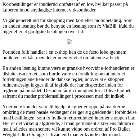
Kortbestillinger er imidlertid omfattet af en lov, hvilket passer på
køberen imod snydagtige internet virksomheder.
Vi går generelt ind for shopping med kort eller mobilbetaling. Som
en anden løsning bør du benytte en løsning som fx ViaBill, ifald du
higer efter at godtgøre betalingen over tid.
Forinden folk handler i en e-shop kan de de facto løbe igennem
butikkens vilkår, men det er uden tvivl et omfattende arbejde.
En anden løsning kunne være at granske hvorvidt e-forhandleren er
tilsluttet e-mærket, som burde være en forsikring om at internet
forretningen anerkender de danske regler, udover at e-shoppen
rutinemæssigt kigges til af fagfolk der har ekspertise inden for
reglerne på området. Desuden får du mulighed for at blive hjulpet,
såfremt du møder problemstillinger i processen med dit indkøb.
Ydermere kan det være til hjælp at køber er oppe på mærkerne
omkring de mest basale vedtægter der gør sig gældende i forbindelse
med bestillingen, som fx hvilken returrettighed internet shoppen har.
Her er det virkelig afgørende, at man permanent sikrer ens faktura e-
mail, således man senere vil kunne vidne om ordren af Pro Bullet
Weight-Ultra Orange-L, hvad end man er kvinde eller mand.