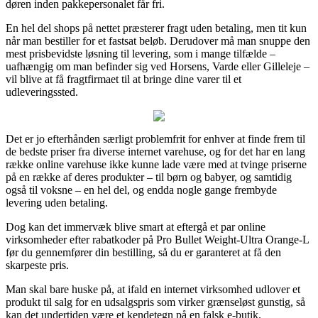
døren inden pakkepersonalet får fri.
En hel del shops på nettet præsterer fragt uden betaling, men tit kun
når man bestiller for et fastsat beløb. Derudover må man snuppe den
mest prisbevidste løsning til levering, som i mange tilfælde –
uafhængig om man befinder sig ved Horsens, Varde eller Gilleleje –
vil blive at få fragtfirmaet til at bringe dine varer til et
udleveringssted.
Det er jo efterhånden særligt problemfrit for enhver at finde frem til
de bedste priser fra diverse internet varehuse, og for det har en lang
række online varehuse ikke kunne lade være med at tvinge priserne
på en række af deres produkter – til børn og babyer, og samtidig
også til voksne – en hel del, og endda nogle gange frembyde
levering uden betaling.
Dog kan det immervæk blive smart at eftergå et par online
virksomheder efter rabatkoder på Pro Bullet Weight-Ultra Orange-L
før du gennemfører din bestilling, så du er garanteret at få den
skarpeste pris.
Man skal bare huske på, at ifald en internet virksomhed udlover et
produkt til salg for en udsalgspris som virker grænseløst gunstig, så
kan det undertiden være et kendetegn på en falsk e-butik.