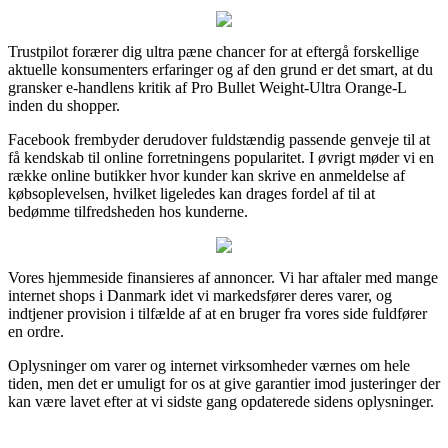
Trustpilot forærer dig ultra pæne chancer for at eftergå forskellige
aktuelle konsumenters erfaringer og af den grund er det smart, at du
gransker e-handlens kritik af Pro Bullet Weight-Ultra Orange-L
inden du shopper.
Facebook frembyder derudover fuldstændig passende genveje til at
få kendskab til online forretningens popularitet. I øvrigt møder vi en
række online butikker hvor kunder kan skrive en anmeldelse af
købsoplevelsen, hvilket ligeledes kan drages fordel af til at
bedømme tilfredsheden hos kunderne.
Vores hjemmeside finansieres af annoncer. Vi har aftaler med mange
internet shops i Danmark idet vi markedsfører deres varer, og
indtjener provision i tilfælde af at en bruger fra vores side fuldfører
en ordre.
Oplysninger om varer og internet virksomheder værnes om hele
tiden, men det er umuligt for os at give garantier imod justeringer der
kan være lavet efter at vi sidste gang opdaterede sidens oplysninger.