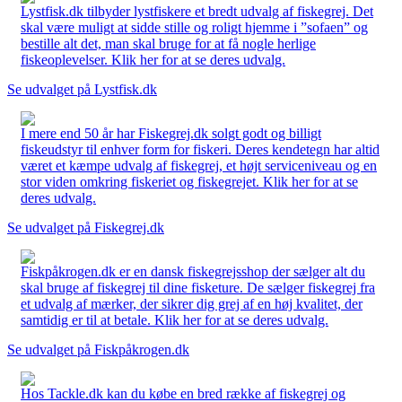
Lystfisk.dk tilbyder lystfiskere et bredt udvalg af fiskegrej. Det
skal være muligt at sidde stille og roligt hjemme i ”sofaen” og
bestille alt det, man skal bruge for at få nogle herlige
fiskeoplevelser. Klik her for at se deres udvalg.
Se udvalget på Lystfisk.dk
I mere end 50 år har Fiskegrej.dk solgt godt og billigt
fiskeudstyr til enhver form for fiskeri. Deres kendetegn har altid
været et kæmpe udvalg af fiskegrej, et højt serviceniveau og en
stor viden omkring fiskeriet og fiskegrejet. Klik her for at se
deres udvalg.
Se udvalget på Fiskegrej.dk
Fiskpåkrogen.dk er en dansk fiskegrejsshop der sælger alt du
skal bruge af fiskegrej til dine fisketure. De sælger fiskegrej fra
et udvalg af mærker, der sikrer dig grej af en høj kvalitet, der
samtidig er til at betale. Klik her for at se deres udvalg.
Se udvalget på Fiskpåkrogen.dk
Hos Tackle.dk kan du købe en bred række af fiskegrej og