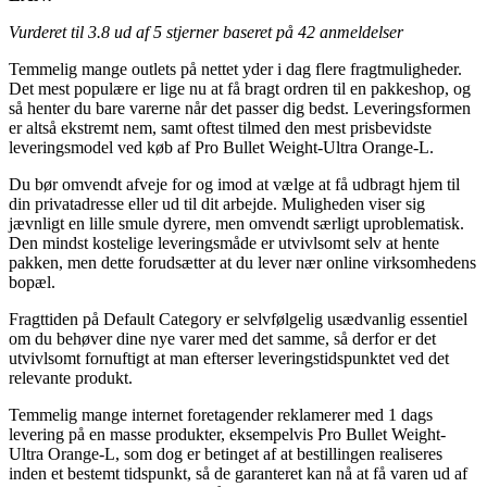
Vurderet til
3.8
ud af 5 stjerner baseret på
42
anmeldelser
Temmelig mange outlets på nettet yder i dag flere fragtmuligheder.
Det mest populære er lige nu at få bragt ordren til en pakkeshop, og
så henter du bare varerne når det passer dig bedst. Leveringsformen
er altså ekstremt nem, samt oftest tilmed den mest prisbevidste
leveringsmodel ved køb af Pro Bullet Weight-Ultra Orange-L.
Du bør omvendt afveje for og imod at vælge at få udbragt hjem til
din privatadresse eller ud til dit arbejde. Muligheden viser sig
jævnligt en lille smule dyrere, men omvendt særligt uproblematisk.
Den mindst kostelige leveringsmåde er utvivlsomt selv at hente
pakken, men dette forudsætter at du lever nær online virksomhedens
bopæl.
Fragttiden på Default Category er selvfølgelig usædvanlig essentiel
om du behøver dine nye varer med det samme, så derfor er det
utvivlsomt fornuftigt at man efterser leveringstidspunktet ved det
relevante produkt.
Temmelig mange internet foretagender reklamerer med 1 dags
levering på en masse produkter, eksempelvis Pro Bullet Weight-
Ultra Orange-L, som dog er betinget af at bestillingen realiseres
inden et bestemt tidspunkt, så de garanteret kan nå at få varen ud af