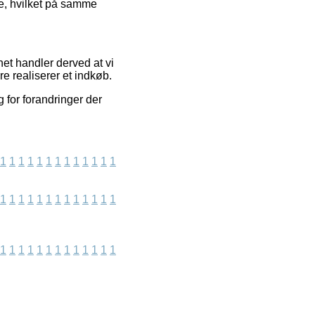
ce, hvilket på samme
et handler derved at vi
e realiserer et indkøb.
 for forandringer der
1
1
1
1
1
1
1
1
1
1
1
1
1
1
1
1
1
1
1
1
1
1
1
1
1
1
1
1
1
1
1
1
1
1
1
1
1
1
1