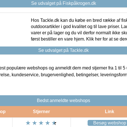
Se udvalget på Fiskpåkrogen.dk
Hos Tackle.dk kan du købe en bred række af fis
outdoorartikler i god kvalitet og til lave priser. L
varer er på lager og du vil derfor normalt ikke sk
først bestiller en vare hjem. Klik her for at se de
Se udvalget på Tackle.dk
t populære webshops og anmeldt dem med stjerner fra 1 til 5 ud
rrelse, kundeservice, brugervenlighed, betingelser, leveringsfor
Bedst anmeldte webshops
op
Stjerner
Link
Besøg webshop