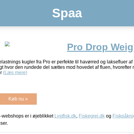
Spaa
Pro Drop Weigh
stnings kugler fra Pro er perfekte til havørred og laksefluer af
ugt hvor den rundede del sættes mod hovedet af fluen, hvorefter
er
(Læs mere)
Køb nu »
-webshops er i øjeblikket
Lystfisk.dk
,
Fiskegrej.dk
og
Fiskpåkro
iser.