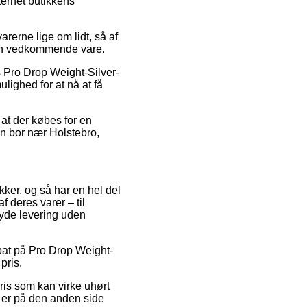
ternet butikkens
rerne lige om lidt, så af
 den vedkommende vare.
is Pro Drop Weight-Silver-
lighed for at nå at få
 at der købes for en
an bor nær Holstebro,
ikker, og så har en hel del
 deres varer – til
 yde levering uden
rabat på Pro Drop Weight-
pris.
ris som kan virke uhørt
r er på den anden side