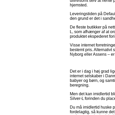
utvivlsomt selv at hente
hjemsted.
Leveringstiden på Default
den grund er det i sandh
De fleste butikker på net
L, som afhænger af at ord
produktet ekspederet for
Visse internet forretning
bestemt pris. Alternativt
Nyborg eller Assens – er a
Det er i dag i høj grad li
internet selskaber i Dan
babyer og børn, og samti
beregning.
Men det kan imidlertid bl
Silver-L forinden du place
Du må imidlertid huske på
fordelagtig, så kunne de