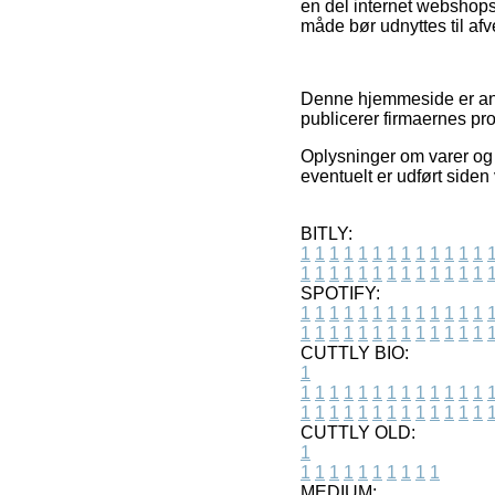
en del internet webshops
måde bør udnyttes til afv
Denne hjemmeside er anno
publicerer firmaernes pr
Oplysninger om varer og o
eventuelt er udført siden
BITLY:
1
1
1
1
1
1
1
1
1
1
1
1
1
1
1
1
1
1
1
1
1
1
1
1
1
1
SPOTIFY:
1
1
1
1
1
1
1
1
1
1
1
1
1
1
1
1
1
1
1
1
1
1
1
1
1
1
CUTTLY BIO:
1
1
1
1
1
1
1
1
1
1
1
1
1
1
1
1
1
1
1
1
1
1
1
1
1
1
1
CUTTLY OLD:
1
1
1
1
1
1
1
1
1
1
1
MEDIUM: