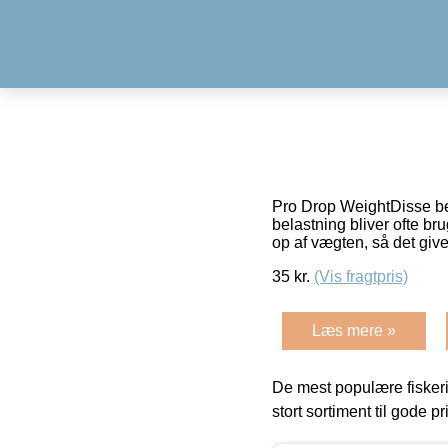
Pro Drop WeightDisse bela
belastning bliver ofte br
op af vægten, så det giv
35
kr.
(Vis fragtpris)
Læs mere »
De mest populære fiskeri
stort sortiment til gode pr