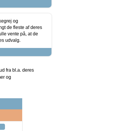
kegrej og
angt de fleste af deres
ulle vente på, at de
res udvalg.
 fra bl.a. deres
mer og