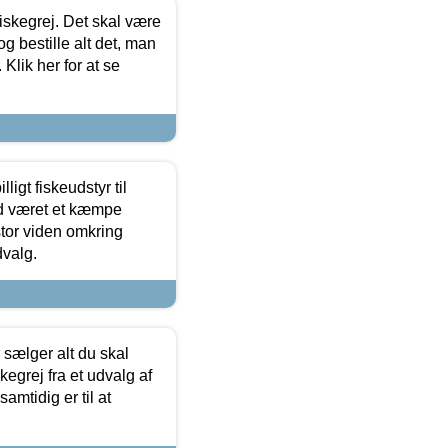
 fiskegrej. Det skal være
og bestille alt det, man
 Klik her for at se
ligt fiskeudstyr til
tid været et kæmpe
stor viden omkring
dvalg.
sælger alt du skal
skegrej fra et udvalg af
samtidig er til at