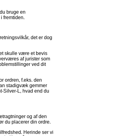
 du bruge en
i fremtiden.
retningsvilkår, det er dog
t skulle være et bevis
verværes af jurister som
oblemstillinger ved dit
or ordren, f.eks. den
 man stadigvæk gemmer
ht-Silver-L, hvad end du
betragtninger og af den
ør du placerer din ordre.
ilfredshed. Herinde ser vi