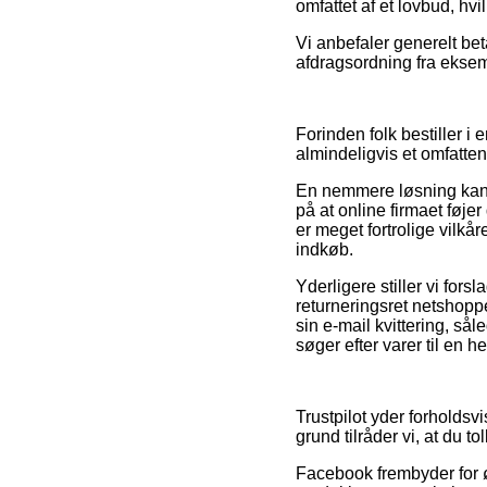
omfattet af et lovbud, h
Vi anbefaler generelt be
afdragsordning fra eksemp
Forinden folk bestiller i 
almindeligvis et omfatten
En nemmere løsning kan v
på at online firmaet føje
er meget fortrolige vilkår
indkøb.
Yderligere stiller vi for
returneringsret netshop
sin e-mail kvittering, så
søger efter varer til en h
Trustpilot yder forholdsv
grund tilråder vi, at du 
Facebook frembyder for øv