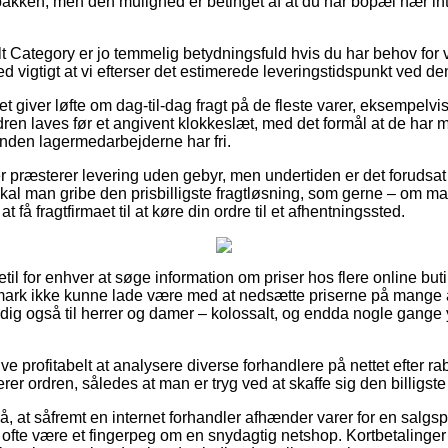
 pakken, men den mulighed er betinget af at du har bopæl nær in
 Category er jo temmelig betydningsfuld hvis du har behov for va
ed vigtigt at vi efterser det estimerede leveringstidspunkt ved
tet giver løfte om dag-til-dag fragt på de fleste varer, eksempelv
ren laves før et angivent klokkeslæt, med det formål at de har mu
inden lagermedarbejderne har fri.
er præsterer levering uden gebyr, men undertiden er det forudsat
 skal man gribe den prisbilligste fragtløsning, som gerne – om m
t få fragtfirmaet til at køre din ordre til et afhentningssted.
getil for enhver at søge information om priser hos flere online but
mark ikke kunne lade være med at nedsætte priserne på mange af
dig også til herrer og damer – kolossalt, og endda nogle gange
ive profitabelt at analysere diverse forhandlere på nettet efter 
rer ordren, således at man er tryg ved at skaffe sig den billigste 
, at såfremt en internet forhandler afhænder varer for en salgsp
t ofte være et fingerpeg om en snydagtig netshop. Kortbetalinge