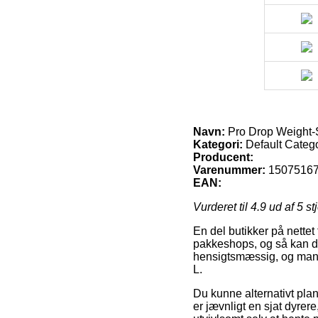
Navn:
Pro Drop Weight-S
Kategori:
Default Categ
Producent:
Varenummer:
1507516
EAN:
Vurderet til
4.9
ud af 5 st
En del butikker på nettet
pakkeshops, og så kan du
hensigtsmæssig, og mange
L.
Du kunne alternativt plan
er jævnligt en sjat dyre