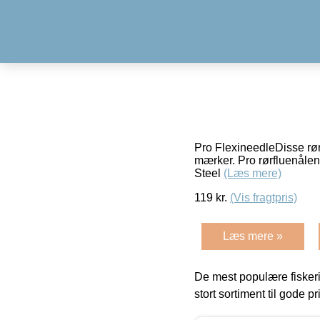
Pro FlexineedleDisse rør
mærker. Pro rørfluenålen 
Steel
(Læs mere)
119
kr.
(Vis fragtpris)
Læs mere »
De mest populære fiskeri
stort sortiment til gode pr