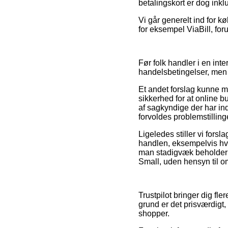
betalingskort er dog inkl
Vi går generelt ind for k
for eksempel ViaBill, for
Før folk handler i en int
handelsbetingelser, men 
Et andet forslag kunne 
sikkerhed for at online 
af sagkyndige der har ind
forvoldes problemstillin
Ligeledes stiller vi for
handlen, eksempelvis hvi
man stadigvæk beholder s
Small, uden hensyn til om
Trustpilot bringer dig fl
grund er det prisværdigt
shopper.