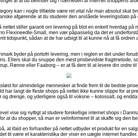
tinget af at du befinder dig i nærheden af internet shoppens arb
egory kan i nogle tilfælde være ret vital når man absolut skal br
t ganske afgørende at du studerer den anslåede leveringsdato på 
å nettet stiller garanti om levering på blot en enkelt hverdag på
ro Flexineedle-Small, men vær påpasselig da det er underforståe
t tidspunkt, sådan at de har udsigt til at kunne nå at få ordren 
mark byder på portofri levering, men i reglen er det under foru
pris. Ellers skal du snuppe den mest prisbevidste fragtmetode
rup, Rønne eller Faaborg – er at få dem til at levere din ordre t
gsløst for almindelige mennesker at finde frem til de bedste priser
æld har langt de fleste shops på nettet ikke kunne slippe for at p
er og drenge, og yderligere også til voksne – kolossalt, og endd
vel vise sig nyttigt at studere forskellige internet shops i Danma
or at du shopper, så man er velinformeret til at skaffe sig den be
, at ifald en forhandler på nettet udbyder et produkt for en salgs
det tit være et karakteristika der viser en uægte internet hand