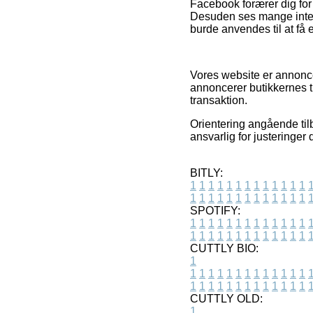
Facebook forærer dig for ø
Desuden ses mange inter
burde anvendes til at få e
Vores website er annonce
annoncerer butikkernes t
transaktion.
Orientering angående tilb
ansvarlig for justeringer 
BITLY:
1
1
1
1
1
1
1
1
1
1
1
1
1
1
1
1
1
1
1
1
1
1
1
1
1
1
SPOTIFY:
1
1
1
1
1
1
1
1
1
1
1
1
1
1
1
1
1
1
1
1
1
1
1
1
1
1
CUTTLY BIO:
1
1
1
1
1
1
1
1
1
1
1
1
1
1
1
1
1
1
1
1
1
1
1
1
1
1
1
CUTTLY OLD:
1