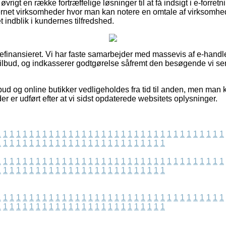
vrigt en række fortræffelige løsninger til at få indsigt i e-forre
net virksomheder hvor man kan notere en omtale af virksomhede
t indblik i kundernes tilfredshed.
finansieret. Vi har faste samarbejder med massevis af e-handle
ilbud, og indkasserer godtgørelse såfremt den besøgende vi se
ud og online butikker vedligeholdes fra tid til anden, men man k
der er udført efter at vi sidst opdaterede websitets oplysninger.
1
1
1
1
1
1
1
1
1
1
1
1
1
1
1
1
1
1
1
1
1
1
1
1
1
1
1
1
1
1
1
1
1
1
1
1
1
1
1
1
1
1
1
1
1
1
1
1
1
1
1
1
1
1
1
1
1
1
1
1
1
1
1
1
1
1
1
1
1
1
1
1
1
1
1
1
1
1
1
1
1
1
1
1
1
1
1
1
1
1
1
1
1
1
1
1
1
1
1
1
1
1
1
1
1
1
1
1
1
1
1
1
1
1
1
1
1
1
1
1
1
1
1
1
1
1
1
1
1
1
1
1
1
1
1
1
1
1
1
1
1
1
1
1
1
1
1
1
1
1
1
1
1
1
1
1
1
1
1
1
1
1
1
1
1
1
1
1
1
1
1
1
1
1
1
1
1
1
1
1
1
1
1