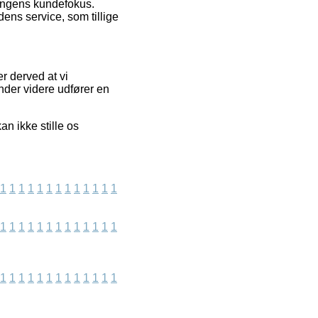
tningens kundefokus.
ns service, som tillige
r derved at vi
nder videre udfører en
an ikke stille os
1
1
1
1
1
1
1
1
1
1
1
1
1
1
1
1
1
1
1
1
1
1
1
1
1
1
1
1
1
1
1
1
1
1
1
1
1
1
1