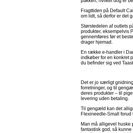
pakken, hvilket dog er be
Fragttiden på Default Cat
om lidt, så derfor er de
Størstedelen af outlets p
produkter, eksempelvis P
gennemføres før et bestem
drager hjemad.
En række e-handler i Dan
indkøber for en konkret 
du befinder sig ved Taast
Det er jo særligt gnidnin
forretninger, og til geng
deres produkter – til pig
levering uden betaling.
Til gengæld kan det allige
Flexineedle-Small forud f
Man må alligevel huske på
fantastisk god, så kunne 