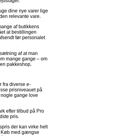
ejdslager.
uge dine nye varer lige
den relevante vare.
 mange af butikkens
t at bestillingen
afsendt før personalet
dsætning af at man
, som mange gange – om
il en pakkeshop.
 fra diverse e-
resse prisniveauet på
a nogle gange love
rk efter tilbud på Pro
dste pris.
pris der kan virke helt
ler. Køb med gængse