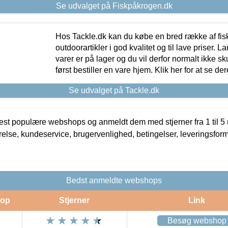
Se udvalget på Fiskpåkrogen.dk
Hos Tackle.dk kan du købe en bred række af fis
outdoorartikler i god kvalitet og til lave priser. L
varer er på lager og du vil derfor normalt ikke sk
først bestiller en vare hjem. Klik her for at se de
Se udvalget på Tackle.dk
t populære webshops og anmeldt dem med stjerner fra 1 til 5 ud
rrelse, kundeservice, brugervenlighed, betingelser, leveringsfor
Bedst anmeldte webshops
op
Stjerner
Link
Besøg webshop