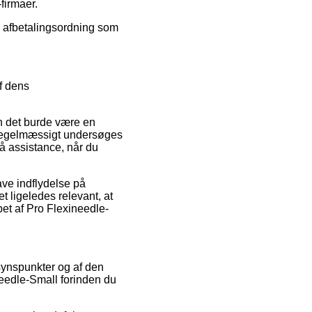
firmaer.
en afbetalingsordning som
af dens
n det burde være en
n regelmæssigt undersøges
få assistance, når du
ave indflydelse på
 ligeledes relevant, at
et af Pro Flexineedle-
 synspunkter og af den
eedle-Small forinden du