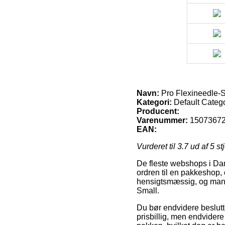
Navn:
Pro Flexineedle-
Kategori:
Default Categ
Producent:
Varenummer:
1507367
EAN:
Vurderet til
3.7
ud af 5 st
De fleste webshops i Danm
ordren til en pakkeshop, o
hensigtsmæssig, og mang
Small.
Du bør endvidere beslutte 
prisbillig, men endvidere