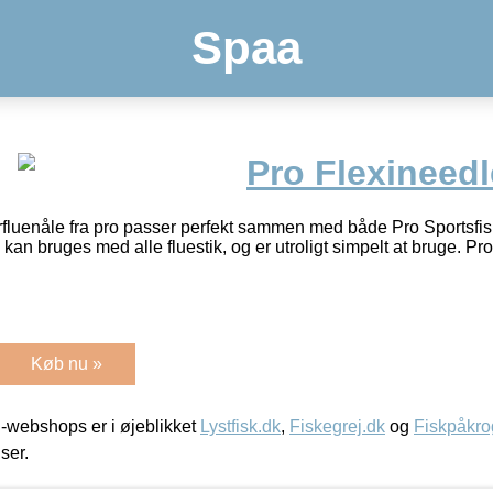
Spaa
Pro Flexineedl
fluenåle fra pro passer perfekt sammen med både Pro Sportsfish
kan bruges med alle fluestik, og er utroligt simpelt at bruge. P
Køb nu »
-webshops er i øjeblikket
Lystfisk.dk
,
Fiskegrej.dk
og
Fiskpåkro
iser.