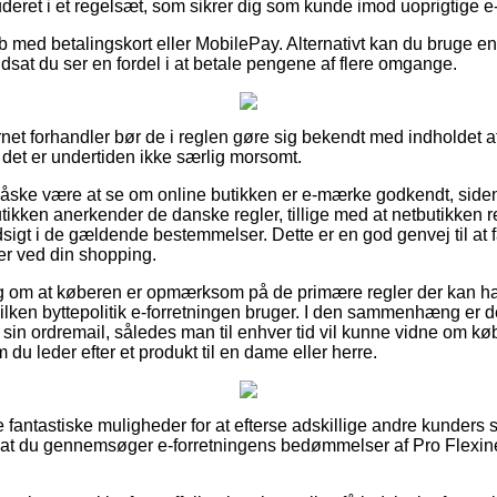
uderet i et regelsæt, som sikrer dig som kunde imod uoprigtige e-
øb med betalingskort eller MobilePay. Alternativt kan du bruge 
udsat du ser en fordel i at betale pengene af flere omgange.
ernet forhandler bør de i reglen gøre sig bekendt med indholdet 
det er undertiden ikke særlig morsomt.
måske være at se om online butikken er e-mærke godkendt, side
butikken anerkender de danske regler, tillige med at netbutikke
sigt i de gældende bestemmelser. Dette er en god genvej til at 
ger ved din shopping.
slag om at køberen er opmærksom på de primære regler der kan h
lken byttepolitik e-forretningen bruger. I den sammenhæng er det
in ordremail, således man til enhver tid vil kunne vidne om køb
 du leder efter et produkt til en dame eller herre.
ere fantastiske muligheder for at efterse adskillige andre kunders
, at du gennemsøger e-forretningens bedømmelser af Pro Flexin