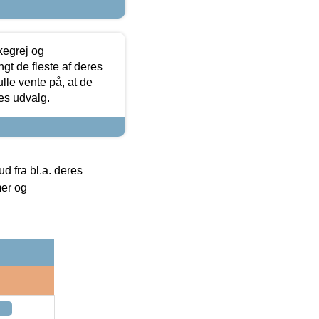
kegrej og
angt de fleste af deres
ulle vente på, at de
res udvalg.
 fra bl.a. deres
mer og