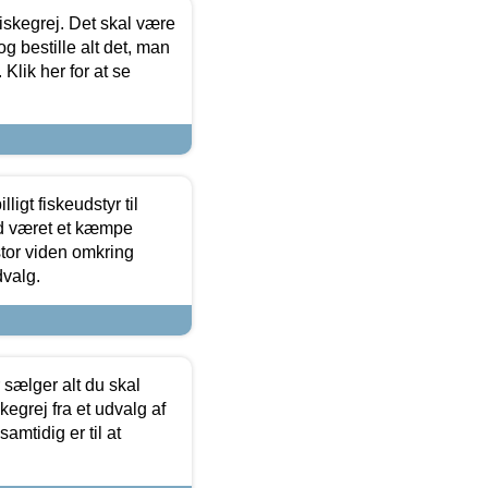
 fiskegrej. Det skal være
og bestille alt det, man
 Klik her for at se
ligt fiskeudstyr til
tid været et kæmpe
stor viden omkring
dvalg.
sælger alt du skal
skegrej fra et udvalg af
samtidig er til at