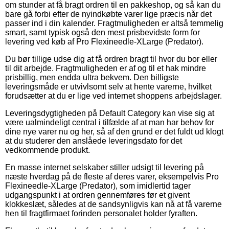
om stunder at få bragt ordren til en pakkeshop, og så kan du
bare gå forbi efter de nyindkøbte varer lige præcis når det
passer ind i din kalender. Fragtmuligheden er altså temmelig
smart, samt typisk også den mest prisbevidste form for
levering ved køb af Pro Flexineedle-XLarge (Predator).
Du bør tillige udse dig at få ordren bragt til hvor du bor eller
til dit arbejde. Fragtmuligheden er af og til et hak mindre
prisbillig, men endda ultra bekvem. Den billigste
leveringsmåde er utvivlsomt selv at hente varerne, hvilket
forudsætter at du er lige ved internet shoppens arbejdslager.
Leveringsdygtigheden på Default Category kan vise sig at
være ualmindeligt central i tilfælde af at man har behov for
dine nye varer nu og her, så af den grund er det fuldt ud klogt
at du studerer den anslåede leveringsdato for det
vedkommende produkt.
En masse internet selskaber stiller udsigt til levering på
næste hverdag på de fleste af deres varer, eksempelvis Pro
Flexineedle-XLarge (Predator), som imidlertid tager
udgangspunkt i at ordren gennemføres før et givent
klokkeslæt, således at de sandsynligvis kan nå at få varerne
hen til fragtfirmaet forinden personalet holder fyraften.