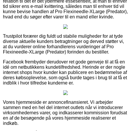
relation til det er det ydermere essesentielt, at man til enhver
tid sikrer ens e-mail kvittering, således man til enhver tid vil
kunne bevise handlen af Pro Flexineedle-XLarge (Predator),
hvad end du søger efter varer til en mand eller kvinde.
Trustpilot forærer dig fuldt ud stabile muligheder for at tyde
diverse aktuelle kunders betragtninger og derved støtter vi,
at du vurderer online forhandlerens vurderinger af Pro
Flexineedle-XLarge (Predator) forinden du bestiller.
Facebook frembyder derudover ret gode genveje til at få en
idé om netbutikkens kundetilfredshed. Herinde er der nogle
internet shops hvor kunder kan publicere en bedømmelse af
deres købsoplevelse, som også burde tages i brug til at få et
indblik i hvor tilfredse kunderne er.
Vores hjemmeside er annoncefinansieret. Vi arbejder
sammen med en hel del internet outlets når vi introducerer
virksomhedernes varer, og indkasserer kommission forudsat
en af de besøgende på vores hjemmeside realiserer et
indkøb.