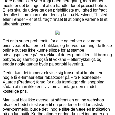
Flere netbutikker yder fragt uden beregning, men for det
meste er det betinget af at du handler for et præcist beløb.
Ellers skal du udvælge den prisbilligste mulighed for fragt,
der oftest – om man opholder sig tæt på Næstved, Thisted
eller Tønder – er at få fragtfirmaet til at bringe varerne til et
afhentningssted.
Det er jo super problemfrit for alle og enhver at vurdere
prisniveauet fra flere e-butikker, og herved har langt de fleste
online outlets ikke kunne slippe for at stampe
udsalgspriserne på en række af deres produkter – til børn og
babyer, og samtidig også til voksne – eftertrykkeligt, og
endda nogle gange byde på portofri levering.
Derfor kan det immervæk vise sig lønsomt at kontrollere
nogle få e-firmaer efter rabatkoder på Pro Flexineedle-
XLarge (Predator) forud for at du færdiggør din shopping,
sådan at man ikke er i tvivl om at antage den mindst
kostelige pris.
Man skal blot ikke overse, at såfremt en online webshop
afsætter bedst i test varer til en pris der er helt fantastisk
overkommelig, burde det i nogle tilfælde være en indikation
på en fup butik. Kortbetalinger er dog dækket ind under en