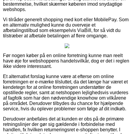
bestemmelse, hvilket skærmer køberen imod snydagtige
webshops.
Vi tilråder generelt shopping med kort eller MobilePay. Som
en alternativ mulighed kunne du overveje et
afbetalingstilbud som eksempelvis ViaBill, for så vidt du
tilstræber at afbetale betalingen af flere omgange.
Før nogen køber på en online forretning kunne man reelt
have øje for webshoppens handelsvilkår, dog er det i reglen
ikke videre interessant.
Et alternativt forslag kunne være at efterse om online
forretningen er e-mærke tilsluttet, da det længe har været et
kendetegn for at online forretningen understøtter de
opstillede regler, samt at netshoppen lejlighedsvis vurderes
af fagfolk som har den nødvendige knowhow om vilkårene
på området. Derudover tilbydes du chance for hjælpende
service, hvis du oplever problemer som følge af dit indkøb.
Derudover anbefales det at kunden er obs på de primære
retningslinjer der gør sig gældende i forbindelse med
handlen, fx hvilken returneringsret e-shoppen benytter. I