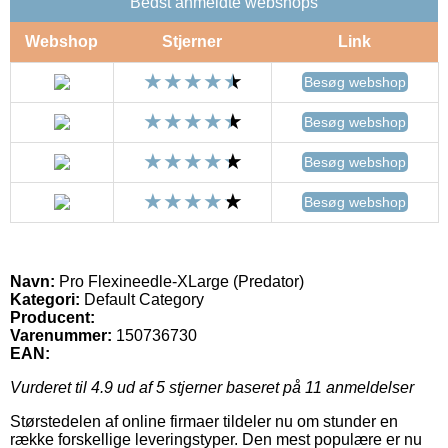
Bedst anmeldte webshops
Webshop
Stjerner
Link
Besøg webshop
Besøg webshop
Besøg webshop
Besøg webshop
Navn:
Pro Flexineedle-XLarge (Predator)
Kategori:
Default Category
Producent:
Varenummer:
150736730
EAN:
Vurderet til
4.9
ud af 5 stjerner baseret på
11
anmeldelser
Størstedelen af online firmaer tildeler nu om stunder en
række forskellige leveringstyper. Den mest populære er nu