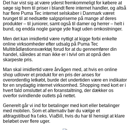
Det har vist sig at være yderst fremkommeligt for købere at
søge sig frem til priser i blandt flere internet handler, og altså
har flere Puma Tec internet selskaber i Danmark været
tvunget til at nedsætte salgspriserne på mange af deres
produkter – til juniorer, samt også til damer og herrer – helt i
bund, og endda nogle gange yde fragt uden omkostninger.
Men det kan imidlertid være nyttigt at kigge forbi enkelte
online virksomheder efter udsalg på Puma Tec
Multitrådløstionsværktøj forud for at du gennemfører din
handel, således at man ikke er i tvivl om at opnå den
skarpeste pris.
Man skal imidlertid være årvågen med, at hvis en online
shop udlover et produkt for en pris der anses for
overordentlig letkøbt, burde det undertiden være en indikator
for en snydagtig internet virksomhed. Shopping med kort er i
hvert fald omsluttet af en foranstaltning, der dækker os
overfor svindlende outlets på nettet.
Generelt går vi ind for betalinger med kort eller betalinger
med mobilen. Som et alternativ bør du vælge et
afdragstilbud fra f.eks. ViaBill, hvis du har til hensigt at klare
beløbet over flere uger.