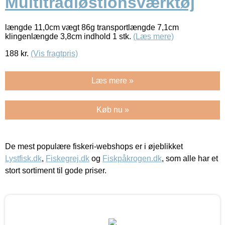
Multitrådløstionsværktøj
længde 11,0cm vægt 86g transportlængde 7,1cm
klingenlængde 3,8cm indhold 1 stk.
(Læs mere)
188
kr.
(Vis fragtpris)
Læs mere »
Køb nu »
De mest populære fiskeri-webshops er i øjeblikket
Lystfisk.dk
,
Fiskegrej.dk
og
Fiskpåkrogen.dk
, som alle har et
stort sortiment til gode priser.