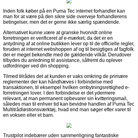
Inden folk køber på en Puma Tec internet forhandler kan
man for at være på den sikre side overveje forhandlerens
betingelser, men det er gerne ikke særlig spændende.
Alternativet kunne være at granske hvorvidt online
forretningen er verificeret af e-mærket, da det er en
antydning af at online butikken lever op til de officielle regler,
foruden at internet webshoppen af og til besigtiges af fagfolk
der er meget bekendte med de gældende vilkår. Derudover
tilbydes du anledning til assistance, såfremt du oplever
udfordringer ved din shopping.
Tilmed tilrådes det at kunden er vaks omkring de primære
reglementer der kan håndhæves i forbindelse med
transaktionen, til eksempel hvilken ombytningsrettighed e-
forretningen lover. I den forbindelse er det ydermere
relevant, at man permanent opbevarer sin kvitteringsmail,
således man til enhver tid kan bevidne handlen af Puma Tec
Multitrådløstionsværktøj, hvad end man søger efter varer til
en voksen eller et barn.
Trustpilot indebærer uden sammenligning fantastiske