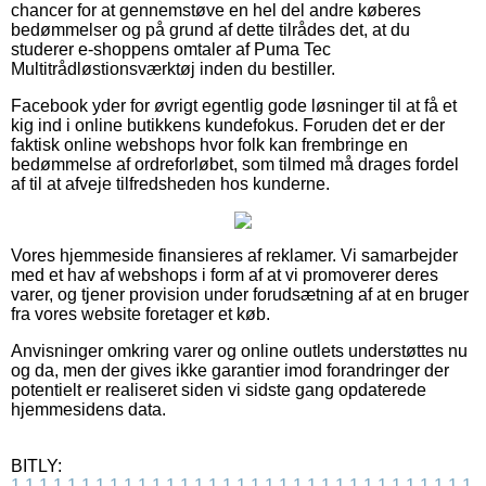
chancer for at gennemstøve en hel del andre køberes
bedømmelser og på grund af dette tilrådes det, at du
studerer e-shoppens omtaler af Puma Tec
Multitrådløstionsværktøj inden du bestiller.
Facebook yder for øvrigt egentlig gode løsninger til at få et
kig ind i online butikkens kundefokus. Foruden det er der
faktisk online webshops hvor folk kan frembringe en
bedømmelse af ordreforløbet, som tilmed må drages fordel
af til at afveje tilfredsheden hos kunderne.
Vores hjemmeside finansieres af reklamer. Vi samarbejder
med et hav af webshops i form af at vi promoverer deres
varer, og tjener provision under forudsætning af at en bruger
fra vores website foretager et køb.
Anvisninger omkring varer og online outlets understøttes nu
og da, men der gives ikke garantier imod forandringer der
potentielt er realiseret siden vi sidste gang opdaterede
hjemmesidens data.
BITLY:
1
1
1
1
1
1
1
1
1
1
1
1
1
1
1
1
1
1
1
1
1
1
1
1
1
1
1
1
1
1
1
1
1