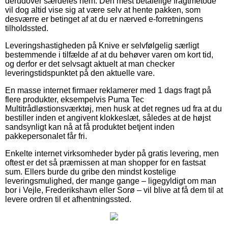
derudover særdeles nem. Den mest betalelige fragtmetode
vil dog altid vise sig at være selv at hente pakken, som
desværre er betinget af at du er nærved e-forretningens
tilholdssted.
Leveringshastigheden på Knive er selvfølgelig særligt
bestemmende i tilfælde af at du behøver varen om kort tid,
og derfor er det selvsagt aktuelt at man checker
leveringstidspunktet på den aktuelle vare.
En masse internet firmaer reklamerer med 1 dags fragt på
flere produkter, eksempelvis Puma Tec
Multitrådløstionsværktøj, men husk at det regnes ud fra at du
bestiller inden et angivent klokkeslæt, således at de højst
sandsynligt kan nå at få produktet betjent inden
pakkepersonalet får fri.
Enkelte internet virksomheder byder på gratis levering, men
oftest er det så præmissen at man shopper for en fastsat
sum. Ellers burde du gribe den mindst kostelige
leveringsmulighed, der mange gange – ligegyldigt om man
bor i Vejle, Frederikshavn eller Sorø – vil blive at få dem til at
levere ordren til et afhentningssted.