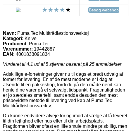
Besøg webshop
Navn:
Puma Tec Multitrådløstionsværktøj
Kategori:
Knive
Producent:
Puma Tec
Varenummer:
19442887
EAN:
4001833091834
Vurderet til
4.1
ud af 5 stjerner baseret på
25
anmeldelser
Adskillige e-forretninger giver nu til dags et bredt udvalg af
former for levering. En af de mest moderne er i dag at
afsende til en pakkeshop, fordi du på den måde nemt kan
hente dine varer på et selvvalgt tidspunkt. Fragtmuligheden
er jo særdeles smertefri, samt endda desuden den mest
prisbevidste metode til levering ved køb af Puma Tec
Multitrådløstionsværktøj.
Du kunne endvidere afveje for og imod at vælge at få leveret
til din lejlighed eller hus eller til din arbejdsplads.
Fragtformen bliver oftest en lille smule mindre prisbillig, men