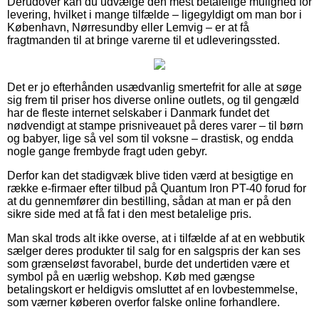
Derudover kan du udvælge den mest betalelige mulighed for
levering, hvilket i mange tilfælde – ligegyldigt om man bor i
København, Nørresundby eller Lemvig – er at få
fragtmanden til at bringe varerne til et udleveringssted.
Det er jo efterhånden usædvanlig smertefrit for alle at søge
sig frem til priser hos diverse online outlets, og til gengæld
har de fleste internet selskaber i Danmark fundet det
nødvendigt at stampe prisniveauet på deres varer – til børn
og babyer, lige så vel som til voksne – drastisk, og endda
nogle gange frembyde fragt uden gebyr.
Derfor kan det stadigvæk blive tiden værd at besigtige en
række e-firmaer efter tilbud på Quantum Iron PT-40 forud for
at du gennemfører din bestilling, sådan at man er på den
sikre side med at få fat i den mest betalelige pris.
Man skal trods alt ikke overse, at i tilfælde af at en webbutik
sælger deres produkter til salg for en salgspris der kan ses
som grænseløst favorabel, burde det undertiden være et
symbol på en uærlig webshop. Køb med gængse
betalingskort er heldigvis omsluttet af en lovbestemmelse,
som værner køberen overfor falske online forhandlere.