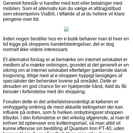
Generelt foreslår vi handler med kort eller betalinger med
mobilen. Som et alternativ kan du vælge et afdragstilbud
som eksempelvis ViaBill, i tilfælde af at du hellere vil klare
pengene over tid.
Inden nogen bestiller hos en e-butik behøver man til hver en
tid kigge på shoppens handelsbetingelser, det er dog
normalt ikke videre interessant.
Et alternativt forslag er at bemærke om internet selskabet er
medlem af e-mærke ordningen, grundet at det generelt er en
sikring om at internet selskabet efterfølger gældende dansk
lovgivning, tillige med at e-shoppen hyppigt besigtiges af
specialister der behersker lovene på området. Dette er
desuden en god chance for en hjælpende hånd, ifald du får
besvær i forbindelse med din shopping.
Foruden dette er det anbefalelsesværdigt at køberen er
omhyggelig omkring de mest aktuelle betingelser der kan
influere på ordren, som fx hvilken ombytningsret shoppen
tilbyder. I den forbindelse er det virkelig afgørende, at man til
enhver tid opbevarer ens kvitteringsmail, så man altid vil
kunne eftervise sin bestilling af Quantum Iron PT-40, uden