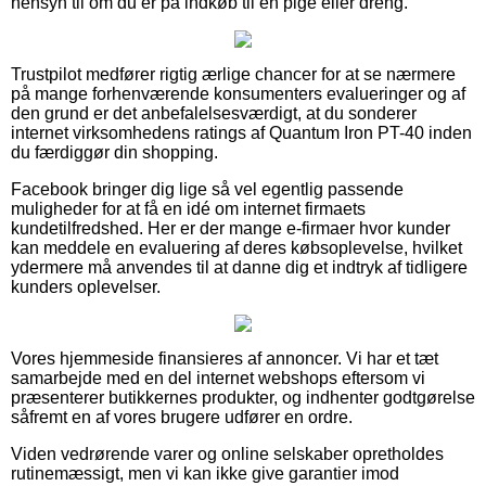
hensyn til om du er på indkøb til en pige eller dreng.
Trustpilot medfører rigtig ærlige chancer for at se nærmere
på mange forhenværende konsumenters evalueringer og af
den grund er det anbefalelsesværdigt, at du sonderer
internet virksomhedens ratings af Quantum Iron PT-40 inden
du færdiggør din shopping.
Facebook bringer dig lige så vel egentlig passende
muligheder for at få en idé om internet firmaets
kundetilfredshed. Her er der mange e-firmaer hvor kunder
kan meddele en evaluering af deres købsoplevelse, hvilket
ydermere må anvendes til at danne dig et indtryk af tidligere
kunders oplevelser.
Vores hjemmeside finansieres af annoncer. Vi har et tæt
samarbejde med en del internet webshops eftersom vi
præsenterer butikkernes produkter, og indhenter godtgørelse
såfremt en af vores brugere udfører en ordre.
Viden vedrørende varer og online selskaber opretholdes
rutinemæssigt, men vi kan ikke give garantier imod