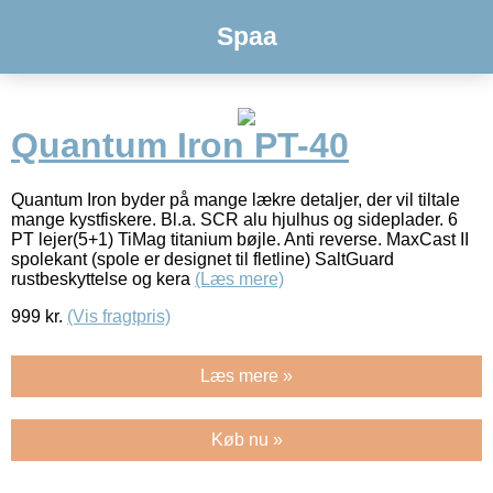
Spaa
Quantum Iron PT-40
Quantum Iron byder på mange lækre detaljer, der vil tiltale
mange kystfiskere. Bl.a. SCR alu hjulhus og sideplader. 6
PT lejer(5+1) TiMag titanium bøjle. Anti reverse. MaxCast II
spolekant (spole er designet til fletline) SaltGuard
rustbeskyttelse og kera
(Læs mere)
999
kr.
(Vis fragtpris)
Læs mere »
Køb nu »