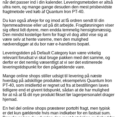
når det passer ind i din kalender. Leveringsmetoden er altså
ultra nem, og mange gange desuden den mest prisbevidste
fragtmetode ved køb af Quantum Iron PT-40.
Du kan også afveje for og imod at få ordren sendt til din
hjemmeadresse eller ud på dit arbejde. Fragtløsningen viser
sig oftest lidt dyrere, men endda temmelig hensigtsmæssig.
Den mindst kostelige form for fragt vil dog altid vise sig at
være selv at hente varerne, men den mulighed
nødvendiggør at du bor nær e-handlens bopæl.
Leveringstiden på Default Category kan være virkelig
relevant forudsat vi skal bruge pakken med det samme, og
derfor er det nemlig væsentligt at vi ser det estimerede
leveringstidspunkt for den pågældende vare.
Mange online shops stiller udsigt til levering på næste
hverdag på adskillige produkter, eksempelvis Quantum Iron
PT-40, som imidlertid er regnet ud fra at bestillingen laves
tidligere end et givent tidspunkt, sådan at de har mulighed
for at nå at få dit nye produkt fikset før lagerpersonalet drager
hjemad.
En hel del online shops præsterer portofri fragt, men typisk
er det kun gældende hvis man indkøber for en fastsat sum.