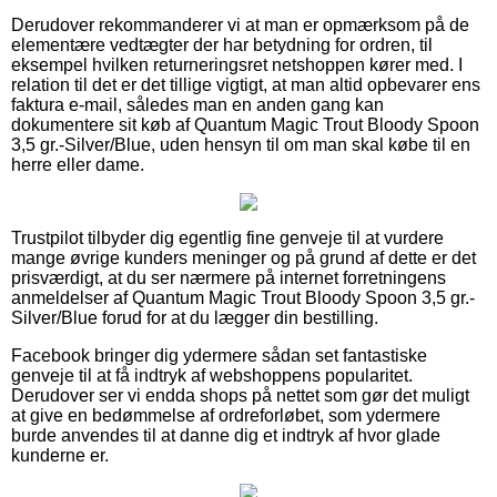
Derudover rekommanderer vi at man er opmærksom på de
elementære vedtægter der har betydning for ordren, til
eksempel hvilken returneringsret netshoppen kører med. I
relation til det er det tillige vigtigt, at man altid opbevarer ens
faktura e-mail, således man en anden gang kan
dokumentere sit køb af Quantum Magic Trout Bloody Spoon
3,5 gr.-Silver/Blue, uden hensyn til om man skal købe til en
herre eller dame.
Trustpilot tilbyder dig egentlig fine genveje til at vurdere
mange øvrige kunders meninger og på grund af dette er det
prisværdigt, at du ser nærmere på internet forretningens
anmeldelser af Quantum Magic Trout Bloody Spoon 3,5 gr.-
Silver/Blue forud for at du lægger din bestilling.
Facebook bringer dig ydermere sådan set fantastiske
genveje til at få indtryk af webshoppens popularitet.
Derudover ser vi endda shops på nettet som gør det muligt
at give en bedømmelse af ordreforløbet, som ydermere
burde anvendes til at danne dig et indtryk af hvor glade
kunderne er.