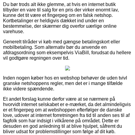
Du bør trods alt ikke glemme, at hvis en internet butik
tilbyder en vare til salg for en pris der virker enormt lav,
kunne det tit være et fingerpeg om en falsk netshop.
Kortbetalinger er heldigvis dækket ind under en
bestemmelse, der skærmer dig overfor uærlige online
varehuse.
Generelt tilråder vi køb med gængse betalingskort eller
mobilbetaling. Som alternativ bør du anvende en
afdragsordning som eksempelvis ViaBill, forudsat du hellere
vil godtgøre regningen over tid.
Inden nogen køber hos en webshop behøver de uden tvivl
granske netshoppens regler, men det er i mange tilfælde
ikke videre spændende.
Et andet forslag kunne derfor være at se nærmere på
hvorvidt internet selskabet er e-mærket, da det almindeligvis
er et fingerpeg om at webshoppen efterfølger de danske
love, udover at internet forretningen fra tid til anden ses til af
fagfolk som har indsigt i vilkårene på området. Dette er
desuden en god anledning til at blive hjulpet, såfremt du
bliver udsat for problemstillinger som følge af dit køb.