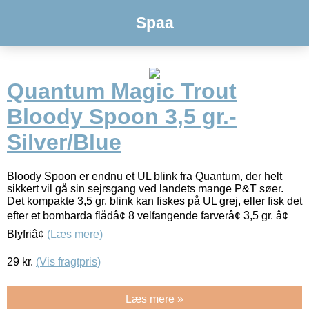
Spaa
Quantum Magic Trout
Bloody Spoon 3,5 gr.-
Silver/Blue
Bloody Spoon er endnu et UL blink fra Quantum, der helt
sikkert vil gå sin sejrsgang ved landets mange P&T søer.
Det kompakte 3,5 gr. blink kan fiskes på UL grej, eller fisk det
efter et bombarda flådâ¢ 8 velfangende farverâ¢ 3,5 gr. â¢
Blyfriâ¢
(Læs mere)
29
kr.
(Vis fragtpris)
Læs mere »