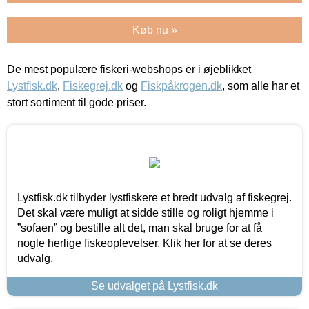
Køb nu »
De mest populære fiskeri-webshops er i øjeblikket
Lystfisk.dk
,
Fiskegrej.dk
og
Fiskpåkrogen.dk
, som alle har et
stort sortiment til gode priser.
Lystfisk.dk tilbyder lystfiskere et bredt udvalg af fiskegrej.
Det skal være muligt at sidde stille og roligt hjemme i
”sofaen” og bestille alt det, man skal bruge for at få
nogle herlige fiskeoplevelser. Klik her for at se deres
udvalg.
Se udvalget på Lystfisk.dk