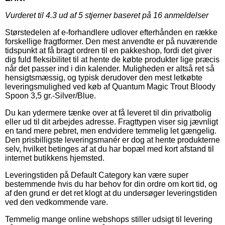
Vurderet til
4.3
ud af 5 stjerner baseret på
16
anmeldelser
Størstedelen af e-forhandlere udlover efterhånden en række
forskellige fragtformer. Den mest anvendte er på nuværende
tidspunkt at få bragt ordren til en pakkeshop, fordi det giver
dig fuld fleksibilitet til at hente de købte produkter lige præcis
når det passer ind i din kalender. Muligheden er altså ret så
hensigtsmæssig, og typisk derudover den mest letkøbte
leveringsmulighed ved køb af Quantum Magic Trout Bloody
Spoon 3,5 gr.-Silver/Blue.
Du kan ydermere tænke over at få leveret til din privatbolig
eller ud til dit arbejdes adresse. Fragttypen viser sig jævnligt
en tand mere pebret, men endvidere temmelig let gængelig.
Den prisbilligste leveringsmanér er dog at hente produkterne
selv, hvilket betinges af at du har bopæl med kort afstand til
internet butikkens hjemsted.
Leveringstiden på Default Category kan være super
bestemmende hvis du har behov for din ordre om kort tid, og
af den grund er det ret klogt at du undersøger leveringstiden
ved den vedkommende vare.
Temmelig mange online webshops stiller udsigt til levering