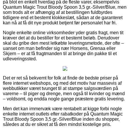
på blot en enkelt hverdag på de fleste varer, eksempelvis
Quantum Magic Trout Bloody Spoon 3,5 gr.-Silver/Blue, men
som trods alt er afhængig af at bestillingen fuldbyrdes
tidligere end et bestemt klokkeslæt, sådan at de garanteret
kan nå at få dit nye produkt betjent før personalet har fri.
Nogle enkelte online virksomheder yder gratis fragt, men tit
kræver det at du bestiller for et bestemt beløb. Derudover
skal du gribe den mest letkøbte leveringsmetode, der ofte –
uanset om man befinder sig nær Horsens, Grenaa eller
Skjern – er at få fragtmanden til at bringe din pakke til et
udleveringssted.
Det er ret så bekvemt for folk at finde de bedste priser på
flere internet webshops, og med det motiv har massevis af
webbutikker været tvunget til at stampe salgsværdien på
varerne – til piger og drenge, men også til kvinder og mænd
– voldsomt, og endda nogle gange præstere gratis levering.
Men det kan immervæk være rentabelt at kigge forbi nogle
enkelte internet outlets efter rabatkoder på Quantum Magic
Trout Bloody Spoon 3,5 gr.-Silver/Blue inden du shopper,
således at du er sikret at få den mindst kostelige pris.