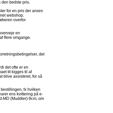
 den bedste pris.
ter for en pris der anses
ernet webshop.
køberen overfor
 overveje en
af flere omgange.
rretningsbetingelser, det
i det ofte er en
t tit kigges til af
 blive assisteret, for så
bestillingen, fx hvilken
varer ens kvittering på e-
ted-MD (Muddler)-9cm, om