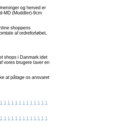
 meninger og herved er
ted-MD (Muddler)-9cm
 online shoppens
omtale af ordreforløbet,
et shops i Danmark idet
af vores brugere laver en
kke at påtage os ansvaret
1
1
1
1
1
1
1
1
1
1
1
1
1
1
1
1
1
1
1
1
1
1
1
1
1
1