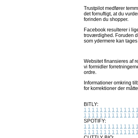
Trustpilot medfører temm
det fornuftigt, at du v
forinden du shopper.
Facebook resulterer i lig
troværdighed. Foruden det
som ydermere kan tages i 
Websitet finansieres af 
vi formidler forretninger
ordre.
Informationer omkring til
for korrektioner der måt
BITLY:
1
1
1
1
1
1
1
1
1
1
1
1
1
1
1
1
1
1
1
1
1
1
1
1
1
1
SPOTIFY:
1
1
1
1
1
1
1
1
1
1
1
1
1
1
1
1
1
1
1
1
1
1
1
1
1
1
CUTTLY BIO: