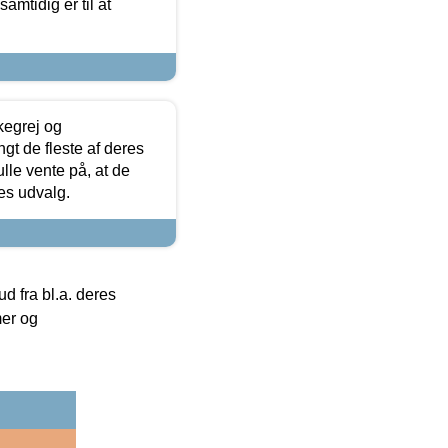
samtidig er til at
kegrej og
angt de fleste af deres
ulle vente på, at de
res udvalg.
 fra bl.a. deres
mer og