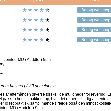
op
Stjerner
Link
Besøg webshop
Besøg webshop
Besøg webshop
Besøg webshop
 Jointed-MD (Muddler)-9cm
ory
64
jerner baseret på
50
anmeldelser
eslår efterhånden diverse forskellige muligheder for levering. En 
ret pakken hos en pakkeshop, hvor det er nemt for dig at hente d
en er jo ret praktisk, samt i mange tilfælde også den mindst koste
inted-MD (Muddler)-9cm.