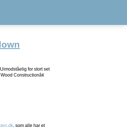
down
imodståelig for stort set
sa Wood Constructionâ¢
gen.dk
, som alle har et