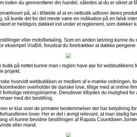
 inden du gennemfører din handel, således at du er sikret at få
mærksom på, at i tilfælde af at en netbutik udlover deres produk
g, så burde det for det meste være en indikation på en falsk int
gskort er heldigvis dækket ind under et reglement, som dækker 
bestillinger eller mobilbetaling. Som en anden løsning kunne du
or eksempel ViaBill, forudsat du foretrækker at dække pengene 
butik på nettet kunne man i reglen have øje for webbutikkens fo
e projekt.
nske hvorvidt webbutikken er medlem af e-mærke ordningen, ford
rksomheden overholder de danske love, tillige med at online firmae
fortrolige retningslinjerne. Derudover tilbydes du mulighed for at
mmaer med din bestilling.
eren er klar over de primære bestemmelser der har betydning for 
forhandleren lover. Her er det i øvrigt relevant, at man stadig be
ang vil kunne bevidne bestillingen af Rapala Countdown Join
kvinde eller mand.