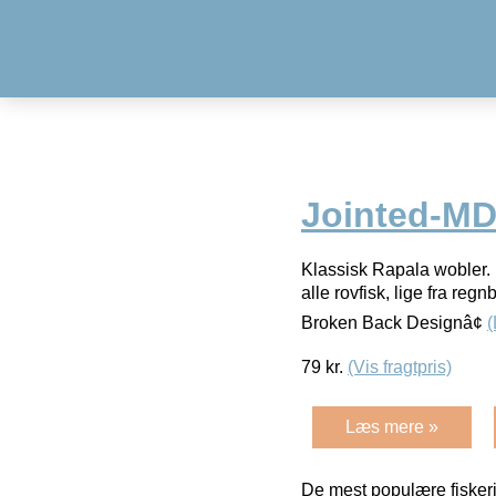
Jointed-MD
Klassisk Rapala wobler. D
alle rovfisk, lige fra re
Broken Back Designâ¢
79
kr.
(Vis fragtpris)
Læs mere »
De mest populære fiskeri