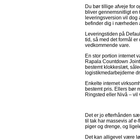
Du bør tillige afveje for
bliver gennemsnitligt en
leveringsversion vil dog 
befinder dig i nærheden 
Leveringstiden på Default
tid, så med det formål er
vedkommende vare.
En stor portion interne
Rapala Countdown Jointe
bestemt klokkeslæt, såled
logistikmedarbejderne d
Enkelte internet virksomh
bestemt pris. Ellers bør
Ringsted eller Nivå – vil 
Det er jo efterhånden sær
til tak har massevis af e
piger og drenge, og ligel
Det kan alligevel være l