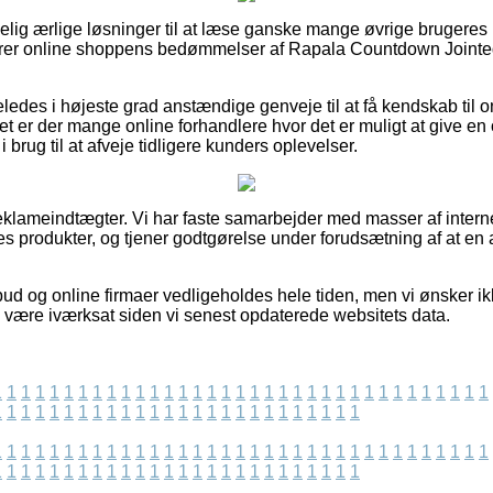
elig ærlige løsninger til at læse ganske mange øvrige brugeres
urderer online shoppens bedømmelser af Rapala Countdown Join
eledes i højeste grad anstændige genveje til at få kendskab til
 er der mange online forhandlere hvor det er muligt at give en 
brug til at afveje tidligere kunders oplevelser.
reklameindtægter. Vi har faste samarbejder med masser af intern
nes produkter, og tjener godtgørelse under forudsætning af at en 
bud og online firmaer vedligeholdes hele tiden, men vi ønsker i
te være iværksat siden vi senest opdaterede websitets data.
1
1
1
1
1
1
1
1
1
1
1
1
1
1
1
1
1
1
1
1
1
1
1
1
1
1
1
1
1
1
1
1
1
1
1
1
1
1
1
1
1
1
1
1
1
1
1
1
1
1
1
1
1
1
1
1
1
1
1
1
1
1
1
1
1
1
1
1
1
1
1
1
1
1
1
1
1
1
1
1
1
1
1
1
1
1
1
1
1
1
1
1
1
1
1
1
1
1
1
1
1
1
1
1
1
1
1
1
1
1
1
1
1
1
1
1
1
1
1
1
1
1