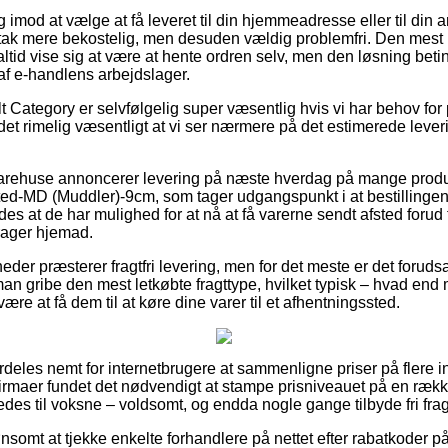
 og imod at vælge at få leveret til din hjemmeadresse eller til di
 tak mere bekostelig, men desuden vældig problemfri. Den mest 
altid vise sig at være at hente ordren selv, men den løsning betin
af e-handlens arbejdslager.
 Category er selvfølgelig super væsentlig hvis vi har behov for 
 det rimelig væsentligt at vi ser nærmere på det estimerede leve
t varehuse annoncerer levering på næste hverdag på mange prod
d-MD (Muddler)-9cm, som tager udgangspunkt i at bestillingen
es at de har mulighed for at nå at få varerne sendt afsted forud f
rager hjemad.
eder præsterer fragtfri levering, men for det meste er det forudsa
 man gribe den mest letkøbte fragttype, hvilket typisk – hvad en
være at få dem til at køre dine varer til et afhentningssted.
deles nemt for internetbrugere at sammenligne priser på flere i
-firmaer fundet det nødvendigt at stampe prisniveauet på en række
edes til voksne – voldsomt, og endda nogle gange tilbyde fri frag
ønsomt at tjekke enkelte forhandlere på nettet efter rabatkode