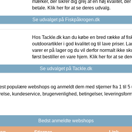
mærker, der sikrer dig grej af en høj kvalitet, der 
betale. Klik her for at se deres udvalg.
Se udvalget på Fiskpåkrogen.dk
Hos Tackle.dk kan du købe en bred række af fis
outdoorartikler i god kvalitet og til lave priser. L
varer er på lager og du vil derfor normalt ikke sk
først bestiller en vare hjem. Klik her for at se de
Se udvalget på Tackle.dk
t populære webshops og anmeldt dem med stjerner fra 1 til 5 ud
rrelse, kundeservice, brugervenlighed, betingelser, leveringsfor
Bedst anmeldte webshops