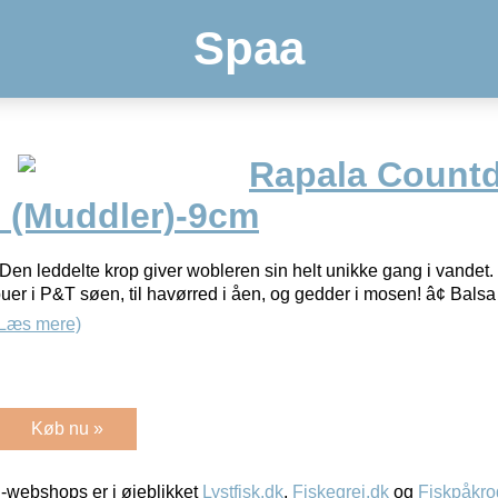
Spaa
Rapala Count
 (Muddler)-9cm
en leddelte krop giver wobleren sin helt unikke gang i vandet. U
gnbuer i P&T søen, til havørred i åen, og gedder i mosen! â¢ Bal
(Læs mere)
Køb nu »
-webshops er i øjeblikket
Lystfisk.dk
,
Fiskegrej.dk
og
Fiskpåkro