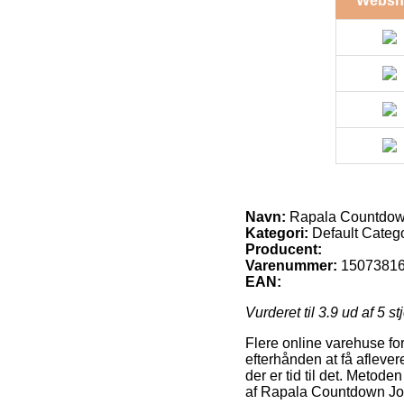
Websh
Navn:
Rapala Countdown
Kategori:
Default Categ
Producent:
Varenummer:
1507381
EAN:
Vurderet til
3.9
ud af 5 st
Flere online varehuse for
efterhånden at få afleve
der er tid til det. Metod
af Rapala Countdown Jo