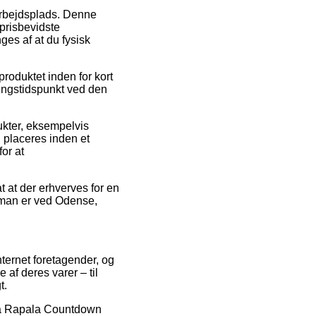
n arbejdsplads. Denne
prisbevidste
ges af at du fysisk
produktet inden for kort
ringstidspunkt ved den
ukter, eksempelvis
 placeres inden et
or at
t at der erhverves for en
d man er ved Odense,
nternet foretagender, og
 af deres varer – til
t.
r på Rapala Countdown