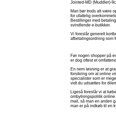
Jointed-MD (Muddler)-9cm
Man bør trods alt være op
for ufattelig overkommeli
Bestillinger med betalin
svindlende e-butikker.
Vi foreslår generelt kort
afbetalingsordning som f
Før nogen shopper på en 
er dog oftest et omfattend
En nem løsning er at gra
forsikring om at online vi
specialister som er meget 
vidt du udsættes for dile
Ligeså foreslår vi at køb
ombytningspolitik online 
mail, så man en anden g
man er på indkøb til en 