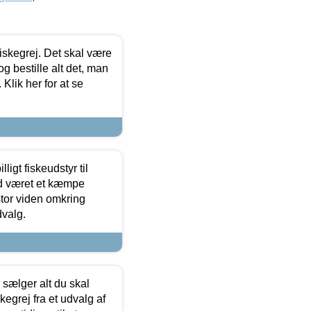
 fiskegrej. Det skal være
og bestille alt det, man
 Klik her for at se
ligt fiskeudstyr til
tid været et kæmpe
stor viden omkring
dvalg.
sælger alt du skal
skegrej fra et udvalg af