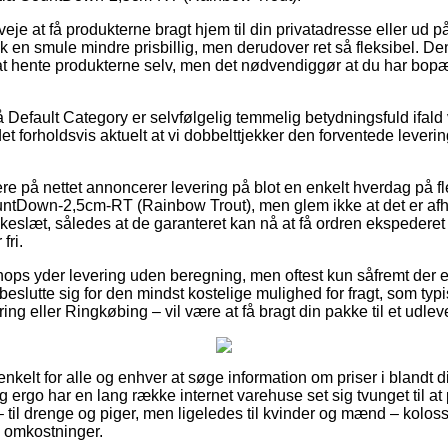
veje at få produkterne bragt hjem til din privatadresse eller ud p
sk en smule mindre prisbillig, men derudover ret så fleksibel. D
 at hente produkterne selv, men det nødvendiggør at du har bopæl
Default Category er selvfølgelig temmelig betydningsfuld ifald 
t forholdsvis aktuelt at vi dobbelttjekker den forventede levering
re på nettet annoncerer levering på blot en enkelt hverdag på fl
tDown-2,5cm-RT (Rainbow Trout), men glem ikke at det er afhæn
lokkeslæt, således at de garanteret kan nå at få ordren ekspederet
fri.
ops yder levering uden beregning, men oftest kun såfremt der er
beslutte sig for den mindst kostelige mulighed for fragt, som typ
ring eller Ringkøbing – vil være at få bragt din pakke til et udlev
nkelt for alle og enhver at søge information om priser i blandt d
g ergo har en lang række internet varehuse set sig tvunget til a
– til drenge og piger, men ligeledes til kvinder og mænd – kolos
 omkostninger.