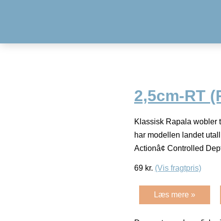
2,5cm-RT (
Klassisk Rapala wobler t
har modellen landet utal
Actionâ¢ Controlled De
69
kr.
(Vis fragtpris)
Læs mere »