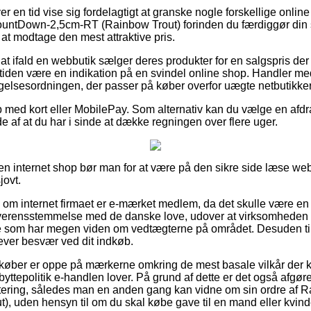
er en tid vise sig fordelagtigt at granske nogle forskellige online 
untDown-2,5cm-RT (Rainbow Trout) forinden du færdiggør din
at modtage den mest attraktive pris.
t ifald en webbutik sælger deres produkter for en salgspris der 
iden være en indikation på en svindel online shop. Handler med
gelsesordningen, der passer på køber overfor uægte netbutikker
b med kort eller MobilePay. Som alternativ kan du vælge en afd
lde af at du har i sinde at dække regningen over flere uger.
n internet shop bør man for at være på den sikre side læse web
jovt.
e om internet firmaet er e-mærket medlem, da det skulle være en 
overensstemmelse med de danske love, udover at virksomheden fr
 som har megen viden om vedtægterne på området. Desuden ti
plever besvær ved dit indkøb.
at køber er oppe på mærkerne omkring de mest basale vilkår der 
byttepolitik e-handlen lover. På grund af dette er det også afgø
ittering, således man en anden gang kan vidne om sin ordre af
, uden hensyn til om du skal købe gave til en mand eller kvind