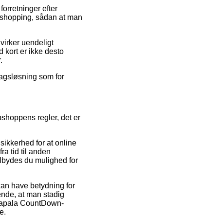
forretninger efter
 shopping, sådan at man
virker uendeligt
 kort er ikke desto
.
ragsløsning som for
shoppens regler, det er
sikkerhed for at online
a tid til anden
lbydes du mulighed for
kan have betydning for
rende, at man stadig
 Rapala CountDown-
e.