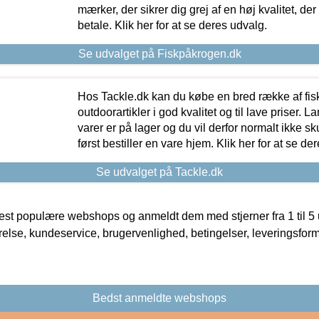
mærker, der sikrer dig grej af en høj kvalitet, der 
betale. Klik her for at se deres udvalg.
Se udvalget på Fiskpåkrogen.dk
Hos Tackle.dk kan du købe en bred række af fis
outdoorartikler i god kvalitet og til lave priser. L
varer er på lager og du vil derfor normalt ikke sk
først bestiller en vare hjem. Klik her for at se de
Se udvalget på Tackle.dk
t populære webshops og anmeldt dem med stjerner fra 1 til 5 ud
rrelse, kundeservice, brugervenlighed, betingelser, leveringsfor
Bedst anmeldte webshops