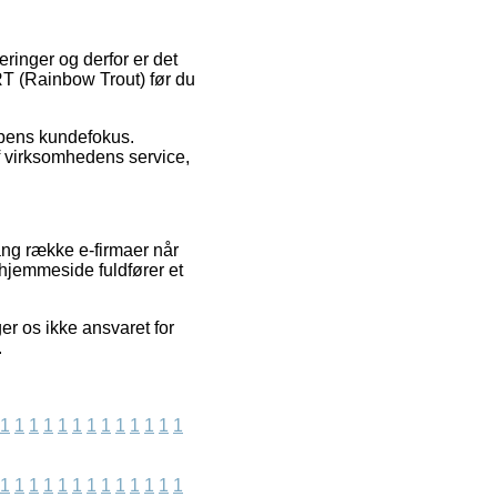
eringer og derfor er det
T (Rainbow Trout) før du
oppens kundefokus.
af virksomhedens service,
ang række e-firmaer når
 hjemmeside fuldfører et
er os ikke ansvaret for
.
1
1
1
1
1
1
1
1
1
1
1
1
1
1
1
1
1
1
1
1
1
1
1
1
1
1