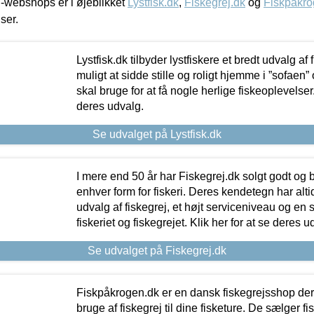
-webshops er i øjeblikket
Lystfisk.dk
,
Fiskegrej.dk
og
Fiskpåkro
iser.
Lystfisk.dk tilbyder lystfiskere et bredt udvalg af
muligt at sidde stille og roligt hjemme i ”sofaen” 
skal bruge for at få nogle herlige fiskeoplevelser.
deres udvalg.
Se udvalget på Lystfisk.dk
I mere end 50 år har Fiskegrej.dk solgt godt og bil
enhver form for fiskeri. Deres kendetegn har al
udvalg af fiskegrej, et højt serviceniveau og en 
fiskeriet og fiskegrejet. Klik her for at se deres u
Se udvalget på Fiskegrej.dk
Fiskpåkrogen.dk er en dansk fiskegrejsshop der 
bruge af fiskegrej til dine fisketure. De sælger fi