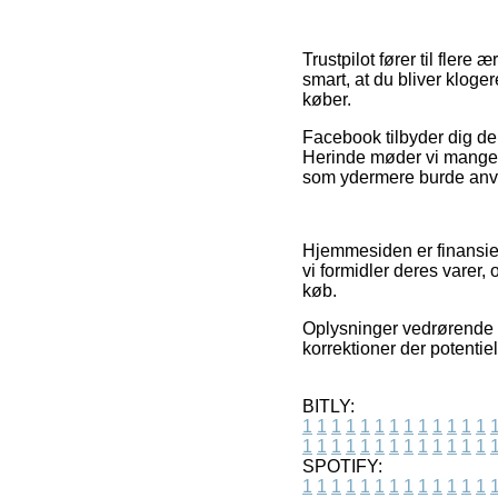
Trustpilot fører til fler
smart, at du bliver klo
køber.
Facebook tilbyder dig de
Herinde møder vi mange fo
som ydermere burde anven
Hjemmesiden er finansier
vi formidler deres varer,
køb.
Oplysninger vedrørende v
korrektioner der potentie
BITLY:
1
1
1
1
1
1
1
1
1
1
1
1
1
1
1
1
1
1
1
1
1
1
1
1
1
1
SPOTIFY:
1
1
1
1
1
1
1
1
1
1
1
1
1