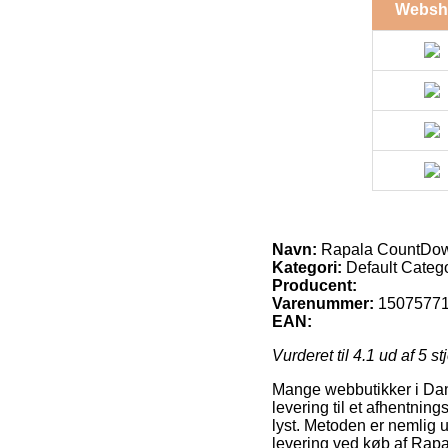
Websh
Navn:
Rapala CountDow
Kategori:
Default Categ
Producent:
Varenummer:
1507577
EAN:
Vurderet til
4.1
ud af 5 st
Mange webbutikker i Danma
levering til et afhentning
lyst. Metoden er nemlig 
levering ved køb af Ra