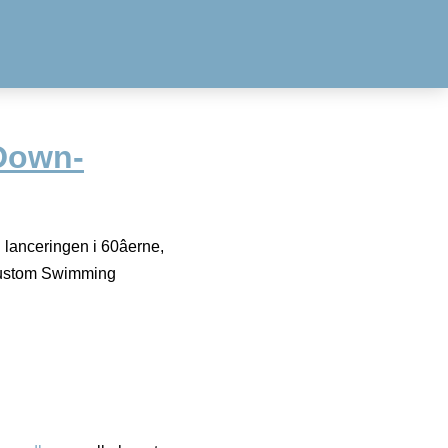
Down-
lanceringen i 60âerne,
¢ Custom Swimming