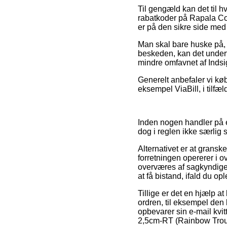
Til gengæld kan det til hv
rabatkoder på Rapala Co
er på den sikre side med 
Man skal bare huske på, a
beskeden, kan det undert
mindre omfavnet af Indsi
Generelt anbefaler vi kø
eksempel ViaBill, i tilfæ
Inden nogen handler på e
dog i reglen ikke særlig s
Alternativet er at gransk
forretningen opererer i 
overværes af sagkyndige
at få bistand, ifald du o
Tillige er det en hjælp 
ordren, til eksempel den 
opbevarer sin e-mail kv
2,5cm-RT (Rainbow Trout)