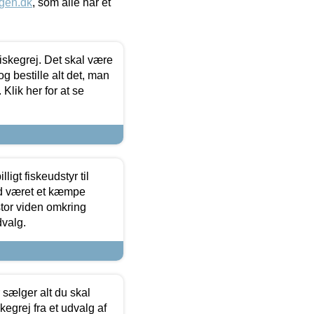
gen.dk
, som alle har et
 fiskegrej. Det skal være
og bestille alt det, man
 Klik her for at se
ligt fiskeudstyr til
tid været et kæmpe
stor viden omkring
dvalg.
sælger alt du skal
skegrej fra et udvalg af