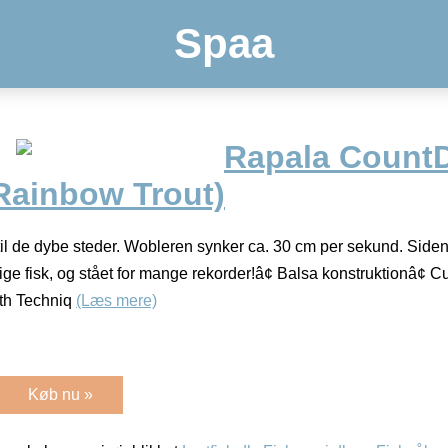
Spaa
Rapala Count
Rainbow Trout)
il de dybe steder. Wobleren synker ca. 30 cm per sekund. Siden 
lige fisk, og stået for mange rekorder!â¢ Balsa konstruktionâ
pth Techniq
(Læs mere)
Køb nu »