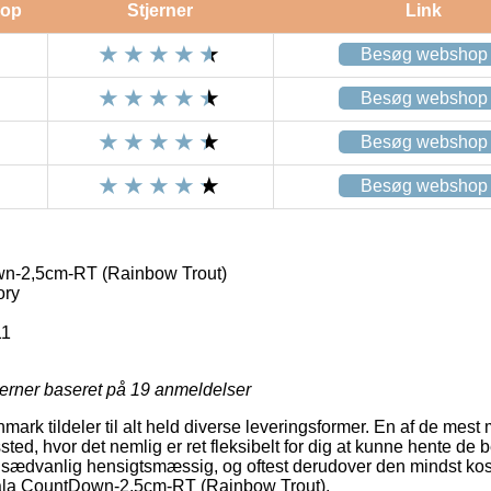
op
Stjerner
Link
Besøg webshop
Besøg webshop
Besøg webshop
Besøg webshop
n-2,5cm-RT (Rainbow Trout)
ory
11
jerner baseret på
19
anmeldelser
rk tildeler til alt held diverse leveringsformer. En af de mest 
ssted, hvor det nemlig er ret fleksibelt for dig at kunne hente de b
usædvanlig hensigtsmæssig, og oftest derudover den mindst kos
pala CountDown-2,5cm-RT (Rainbow Trout).