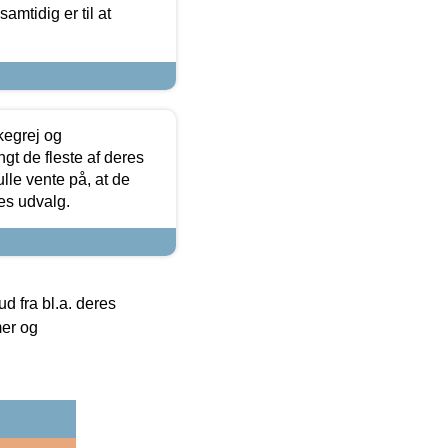
samtidig er til at
kegrej og
angt de fleste af deres
ulle vente på, at de
res udvalg.
 fra bl.a. deres
mer og