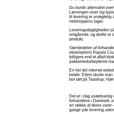
Du burde alternativt over
Løsningen viser sig typi
til levering er unægtelig
netshoppens lager.
Leveringsdygtigheden på 
omgående, og derfor er de
produkt.
Størstedelen af forhandle
eksempelvis Rapala Coun
tidligere end et aftalt k
pakkemedarbejderne har 
En hel del internet websh
beløb. Ellers skulle man 
bor tæt på Taastrup, Hjør
Det er i dag usædvanlig e
forhandlere i Danmark, o
en række af deres varer 
gange yde levering uden