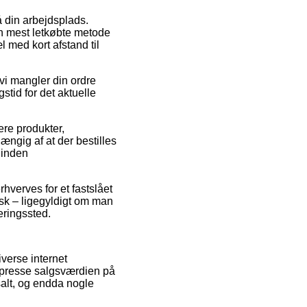
å din arbejdsplads.
en mest letkøbte metode
 med kort afstand til
vi mangler din ordre
stid for det aktuelle
ere produkter,
gig af at der bestilles
 inden
hverves for et fastslået
isk – ligegyldigt om man
eringssted.
iverse internet
t presse salgsværdien på
salt, og endda nogle