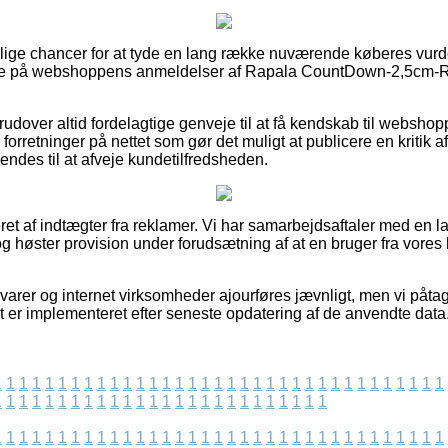
e ærlige chancer for at tyde en lang række nuværende køberes vurd
gere på webshoppens anmeldelser af Rapala CountDown-2,5cm-R
rudover altid fordelagtige genveje til at få kendskab til websh
rretninger på nettet som gør det muligt at publicere en kritik 
des til at afveje kundetilfredsheden.
et af indtægter fra reklamer. Vi har samarbejdsaftaler med en l
 og høster provision under forudsætning af at en bruger fra vores
arer og internet virksomheder ajourføres jævnligt, men vi påtag
lt er implementeret efter seneste opdatering af de anvendte data
1
1
1
1
1
1
1
1
1
1
1
1
1
1
1
1
1
1
1
1
1
1
1
1
1
1
1
1
1
1
1
1
1
1
1
1
1
1
1
1
1
1
1
1
1
1
1
1
1
1
1
1
1
1
1
1
1
1
1
1
1
1
1
1
1
1
1
1
1
1
1
1
1
1
1
1
1
1
1
1
1
1
1
1
1
1
1
1
1
1
1
1
1
1
1
1